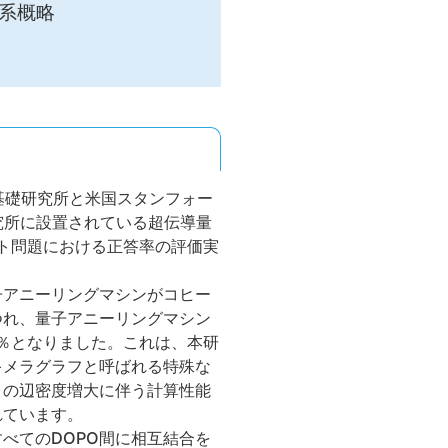
系概略
基礎研究所と米国スタンフォー
究所に設置されている超伝導量
ト問題における正答率の評価実
子アニーリングマシンがコヒー
つれ、量子アニーリングマシン
1％となりました。これは、本研
キメラグラフと呼ばれる特殊な
この辺密度増大に伴う計算性能
れています。
べてのDOPO間に相互結合を