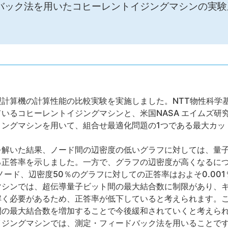
バック法を用いたコヒーレントイジングマシンの実験
計算機の計算性能の比較実験を実施しました。NTT物性科学
いるコヒーレントイジングマシンと、米国NASA エイムズ研
リングマシンを用いて、組合せ最適化問題の1つである最大カッ
を解いた結果、ノード間の辺密度の低いグラフに対しては、量
る正答率を示しました。一方で、グラフの辺密度が高くなるに
ノード、辺密度50％のグラフに対しての正答率はおよそ0.00
マシンでは、超伝導量子ビット間の最大結合数に制限があり、
解く必要があるため、正答率が低下していると考えられます。
間の最大結合数を増加することで今後緩和されていくと考えら
ジングマシンでは、測定・フィードバック法を用いることです