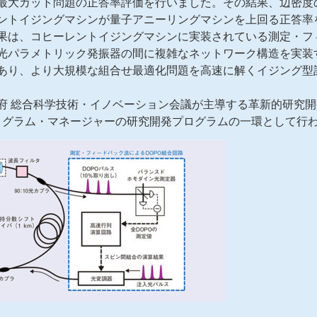
最大カット問題の正答率評価を行いました。その結果、辺密度
ントイジングマシンが量子アニーリングマシンを上回る正答率
果は、コヒーレントイジングマシンに実装されている測定・フ
光パラメトリック発振器の間に複雑なネットワーク構造を実装
あり、より大規模な組合せ最適化問題を高速に解くイジング型
。
府 総合科学技術・イノベーション会議が主導する革新的研究
久プログラム・マネージャーの研究開発プログラムの一環として行