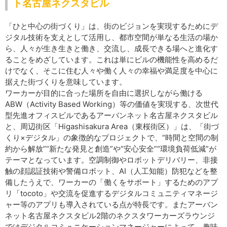
ト名古屋ネクスタビル
「ひと中心の街づくり」は、街のビジョンを実現するためにデ
ジタル技術を支えとして活用し、都市空間が単なる生活の場か
ら、人々が生き生きと働き、交流し、成長できる場へと進化す
ることをめざしています。これは単にビルの機能性を高めるだ
けでなく、そこに住む人々や働く人々の幸福や満足度を中心に
据えた街づくりを意味しています。
ワーカーが目的に合った場所を自由に選択しながら働ける
ABW（Activity Based Working）等の価値を実現する、次世代
型先進オフィスビルであるアーバンネット名古屋ネクスタビル
と、周辺街区「Higashisakura Area（東桜街区）」は、「街づ
くり×デジタル」の象徴的なプロジェクトで、“時間と空間の制
約から解放”“新たな発見と創造”や“安心安全”“環境負荷低減”が
テーマとなっています。空調制御やロボットデリバリー、非接
触の顔認証技術や警備ロボット、AI（人工知能）防犯などを整
備したうえで、ワーカーの「働くをサポート」するためのアプ
リ「tocoto」や交流を促進するデジタルコミュニティマネージ
ャー等のアプリも導入されている点が特長です。またアーバン
ネット名古屋ネクスタビル2階のネクスタワーカーズラウンジ
ではデジタルコミュニケーションマネージャーによって、趣味