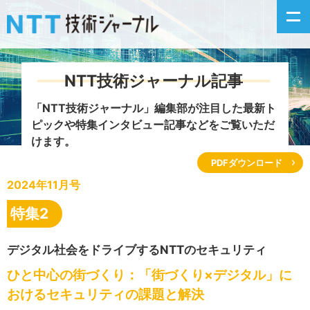
NTT技術ジャーナル記事
新着情報
「NTT技術ジャーナル」編集部が注目した
最新ト
ピックや特集インタビュー記事などをご覧いただ
最新号の主な記事
けます。
PDFダウンロード
カテゴリ毎記事
2024年11月号
掲載月毎記事
特集2
イベントカレンダー
デジタル社会をドライブするNTTのセキュリティ
ひと中心の街づくり：「街づくり×デジタル」に
問い合わせ
おけるセキュリティの課題と解決