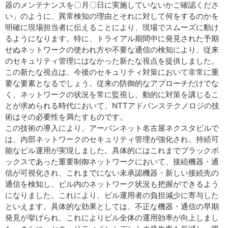
器のメンテナンスを〇月〇日に実施していないかご確認くださ
い」のように、異常検知の理由とそれに対して何をするのかを
明確に現場担当者に伝えることにより、現場でスムーズに動け
るようになります。特に、トライアル期間中に発見された予期
せぬネットワークの使われ方や不要な通信の検知により、従来
のセキュリティ管理にはなかった新たな視点を提供しました。
この新たな視点は、今後のセキュリティ対策において非常に重
要な要素となるでしょう。従来の防御的なアプローチだけでな
く、ネットワークの状況を常に監視し、動的に対策を講じるこ
とが求められる時代において、NTTアドバンステクノロジの技
術はその必要性を満たすものです。
この技術の導入により、アーバンネット名古屋ネクスタビルで
は、内部ネットワークのセキュリティ管理が強化され、持続可
能なビル運用が実現しました。具体的にはこれまでブラックボ
ックスであった重要制御ネットワークにおいて、接続機器・通
信が可視化され、これまでにない未承認機器・新しい接続先の
通信を検知し、ビル内のネットワーク状況も把握ができるよう
になりました。これにより、ビル運用者の負担減少に寄与した
といえます。具体的な効果としては、不正な機器・通信の早期
発見が挙げられ、これによりビル全体の運用効率が向上しまし