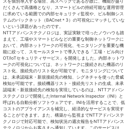
スを個別導入する場合、高スペックであるが故に、機能が盛り
だくさんで高価格となり、スマートビルの持続可能な運用管理
に求めている範囲での内部セキュリティ監視や、ビル制御シス
テムのバックネット（BACnet＊3）の可視化にマッチしていな
いという課題があったのです。
NTTアドバンステクノロジは、実証実験で培ったノウハウも踏
まえて、工場やスマートビルなどの重要な制御ネットワークに
おいて、内部ネットワークの可視化、モニタリングを重要な機
能に絞って、スモールスタートで導入できる「工場・ビル向け
OT/IoTセキュリティサービス」を開発しました。内部ネットワ
ークの可視化については、ネットワークに接続された機器のリ
スト化、接続先のリスト化が可能です。モニタリングについて
は、未承認端末・新規接続先の検知、シグネチャを使った脅威
検知が可能です。接続機器リスト・接続先リストの生成、未承
認端末・新規接続先の検知を実現しているのは、NTTアドバン
ステクノロジで開発したInternal Network Inspector（INI）と
呼ばれる自動分析ソフトウェアです。INIを活用することで、低
コストのアプライアンスを補完し、経済的なサービスを実現す
ることができます。また、構築から監視までNTTアドバンステ
クノロジで対応可能で、検知状況の週次報告をNTTアドバンス
テクノロジからお客さまへ通知しています。このサービスは、