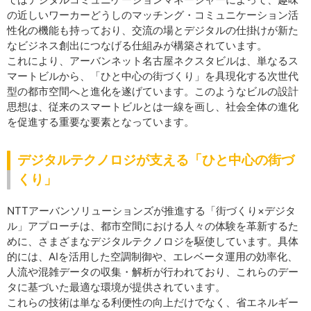
の近しいワーカーどうしのマッチング・コミュニケーション活
性化の機能も持っており、交流の場とデジタルの仕掛けが新た
なビジネス創出につなげる仕組みが構築されています。
これにより、アーバンネット名古屋ネクスタビルは、単なるス
マートビルから、「ひと中心の街づくり」を具現化する次世代
型の都市空間へと進化を遂げています。このようなビルの設計
思想は、従来のスマートビルとは一線を画し、社会全体の進化
を促進する重要な要素となっています。
デジタルテクノロジが支える「ひと中心の街づ
くり」
NTTアーバンソリューションズが推進する「街づくり×デジタ
ル」アプローチは、都市空間における人々の体験を革新するた
めに、さまざまなデジタルテクノロジを駆使しています。具体
的には、AIを活用した空調制御や、エレベータ運用の効率化、
人流や混雑データの収集・解析が行われており、これらのデー
タに基づいた最適な環境が提供されています。
これらの技術は単なる利便性の向上だけでなく、省エネルギー