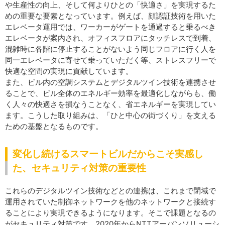
や生産性の向上、そして何よりひとの「快適さ」を実現するた
めの重要な要素となっています。例えば、顔認証技術を用いた
エレベータ運用では、ワーカーがゲートを通過すると乗るべき
エレベータが案内され、オフィスフロアにタッチレスで到着、
混雑時に各階に停止することがないよう同じフロアに行く人を
同一エレベータに寄せて乗っていただく等、ストレスフリーで
快適な空間の実現に貢献しています。
また、ビル内の空調システムとデジタルツイン技術を連携させ
ることで、ビル全体のエネルギー効率を最適化しながらも、働
く人々の快適さを損なうことなく、省エネルギーを実現してい
ます。こうした取り組みは、「ひと中心の街づくり」を支える
ための基盤となるものです。
変化し続けるスマートビルだからこそ実感し
た、セキュリティ対策の重要性
これらのデジタルツイン技術などとの連携は、これまで閉域で
運用されていた制御ネットワークを他のネットワークと接続す
ることにより実現できるようになります。そこで課題となるの
がセキュリティ対策です。2020年からNTTアーバンソリューシ