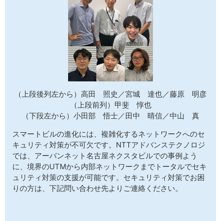
（上段後列左から）高田 照史／宮城 達也／藤原 明彦
（上段前列）甲斐 惇也
（下段左から）小田部 悟士／田中 晴信／中山 真
スマートビルの進化には、複雑化するネットワークへのセ
キュリティ対策が不可欠です。NTTアドバンステクノロジ
では、アーバンネット名古屋ネクスタビルでの事例よう
に、境界のUTMから内部ネットワークまでトータルでセキ
ュリティ対策の支援が可能です。セキュリティ対策でお困
りの方は、下記問い合わせ先よりご連絡ください。