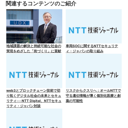
関連するコンテンツのご紹介
地域課題の解決と持続可能な社会の
車両SOCに関するNTTセキュリテ
実現をめざした「街づくり」に貢献
ィ・ジャパンの取り組み
web3とブロックチェーン技術で切
リスクからクスリへ：オールNTTで
り拓くデジタル社会の未来とセキュ
守る遺伝情報が導く個別化医療と創
リティ──NTT Digital、NTTセキュ
薬の可能性
リティ・ジャパン対談