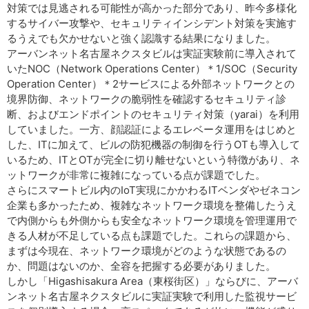
対策では見逃される可能性が高かった部分であり、昨今多様化
するサイバー攻撃や、セキュリティインシデント対策を実施す
るうえでも欠かせないと強く認識する結果になりました。
アーバンネット名古屋ネクスタビルは実証実験前に導入されて
いたNOC（Network Operations Center）＊1/SOC（Security
Operation Center）＊2サービスによる外部ネットワークとの
境界防御、ネットワークの脆弱性を確認するセキュリティ診
断、およびエンドポイントのセキュリティ対策（yarai）を利用
していました。一方、顔認証によるエレベータ運用をはじめと
した、ITに加えて、ビルの防犯機器の制御を行うOTも導入して
いるため、ITとOTが完全に切り離せないという特徴があり、ネ
ットワークが非常に複雑になっている点が課題でした。
さらにスマートビル内のIoT実現にかかわるITベンダやゼネコン
企業も多かったため、複雑なネットワーク環境を整備したうえ
で内側からも外側からも安全なネットワーク環境を管理運用で
きる人材が不足している点も課題でした。これらの課題から、
まずは今現在、ネットワーク環境がどのような状態であるの
か、問題はないのか、全容を把握する必要がありました。
しかし「Higashisakura Area（東桜街区）」ならびに、アーバ
ンネット名古屋ネクスタビルに実証実験で利用した監視サービ