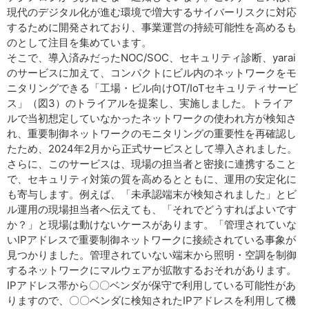
現代のデジタル化が進む環境で増大するサイバーリスクに対応
するために開発されており、事業運営の持続可能性を高めるも
のとして注目を集めています。
そこで、導入済みだったNOC/SOC、セキュリティ診断、yarai
のサービスに加えて、コンパクトにビル内のネットワークをモ
ニタリングできる「工場・ビル向けOT/IoTセキュリティサービ
ス」（図3）のトライアルを提案し、実施しました。トライア
ルで当初想定していなかったネットワークの使われ方が検知さ
れ、重要制御ネットワークのモニタリングの重要性を再確認し
たため、2024年2月から正式サービスとして導入されました。
さらに、このサービスは、現場の担当者と密接に連携すること
で、セキュリティ対策の質を高めるとともに、運用の安定化に
も寄与します。例えば、「未承認端末が検知されました」とビ
ル運用の現場担当者へ伝えても、「それでどうすればよいです
か？」と現場は動けないケースがあります。「管理されていな
いIPアドレスで重要制御ネットワークに接続されている事象が
見つかりました。管理されていない端末から照明・空調を制御
するネットワークにマルウェアが拡散するおそれがあります。
IPアドレス帯から〇〇ベンダが保守で利用している可能性があ
りますので、〇〇ベンダに検知されたIPアドレスを利用して機