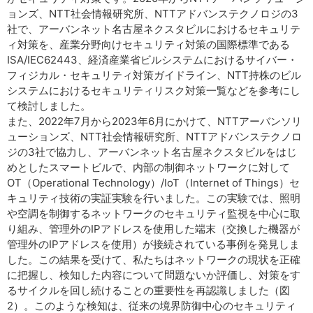
ョンズ、NTT社会情報研究所、NTTアドバンステクノロジの3
社で、アーバンネット名古屋ネクスタビルにおけるセキュリテ
ィ対策を、産業分野向けセキュリティ対策の国際標準である
ISA/IEC62443、経済産業省ビルシステムにおけるサイバー・
フィジカル・セキュリティ対策ガイドライン、NTT持株のビル
システムにおけるセキュリティリスク対策一覧などを参考にし
て検討しました。
また、2022年7月から2023年6月にかけて、NTTアーバンソリ
ューションズ、NTT社会情報研究所、NTTアドバンステクノロ
ジの3社で協力し、アーバンネット名古屋ネクスタビルをはじ
めとしたスマートビルで、内部の制御ネットワークに対して
OT（Operational Technology）/IoT（Internet of Things）セ
キュリティ技術の実証実験を行いました。この実験では、照明
や空調を制御するネットワークのセキュリティ監視を中心に取
り組み、管理外のIPアドレスを使用した端末（交換した機器が
管理外のIPアドレスを使用）が接続されている事例を発見しま
した。この結果を受けて、私たちはネットワークの現状を正確
に把握し、検知した内容について問題ないか評価し、対策をす
るサイクルを回し続けることの重要性を再認識しました（図
2）。このような検知は、従来の境界防御中心のセキュリティ