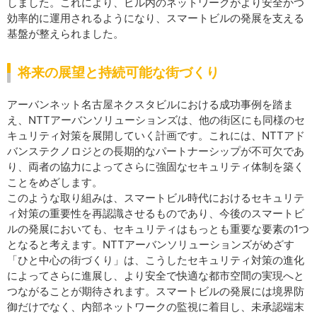
しました。これにより、ビル内のネットワークがより安全かつ
効率的に運用されるようになり、スマートビルの発展を支える
基盤が整えられました。
将来の展望と持続可能な街づくり
アーバンネット名古屋ネクスタビルにおける成功事例を踏ま
え、NTTアーバンソリューションズは、他の街区にも同様のセ
キュリティ対策を展開していく計画です。これには、NTTアド
バンステクノロジとの長期的なパートナーシップが不可欠であ
り、両者の協力によってさらに強固なセキュリティ体制を築く
ことをめざします。
このような取り組みは、スマートビル時代におけるセキュリテ
ィ対策の重要性を再認識させるものであり、今後のスマートビ
ルの発展においても、セキュリティはもっとも重要な要素の1つ
となると考えます。NTTアーバンソリューションズがめざす
「ひと中心の街づくり」は、こうしたセキュリティ対策の進化
によってさらに進展し、より安全で快適な都市空間の実現へと
つながることが期待されます。スマートビルの発展には境界防
御だけでなく、内部ネットワークの監視に着目し、未承認端末