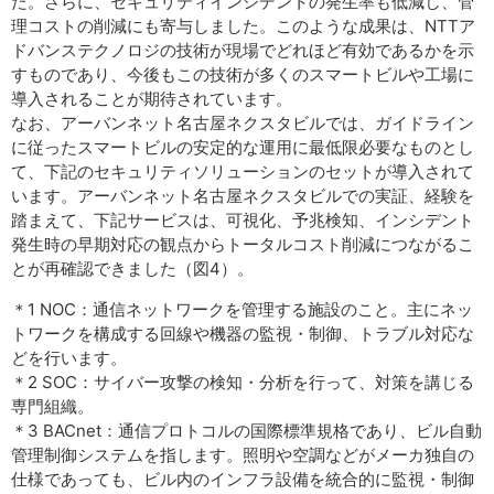
た。さらに、セキュリティインシデントの発生率も低減し、管
理コストの削減にも寄与しました。このような成果は、NTTア
ドバンステクノロジの技術が現場でどれほど有効であるかを示
すものであり、今後もこの技術が多くのスマートビルや工場に
導入されることが期待されています。
なお、アーバンネット名古屋ネクスタビルでは、ガイドライン
に従ったスマートビルの安定的な運用に最低限必要なものとし
て、下記のセキュリティソリューションのセットが導入されて
います。アーバンネット名古屋ネクスタビルでの実証、経験を
踏まえて、下記サービスは、可視化、予兆検知、インシデント
発生時の早期対応の観点からトータルコスト削減につながるこ
とが再確認できました（図4）。
＊1 NOC：通信ネットワークを管理する施設のこと。主にネッ
トワークを構成する回線や機器の監視・制御、トラブル対応な
どを行います。
＊2 SOC：サイバー攻撃の検知・分析を行って、対策を講じる
専門組織。
＊3 BACnet：通信プロトコルの国際標準規格であり、ビル自動
管理制御システムを指します。照明や空調などがメーカ独自の
仕様であっても、ビル内のインフラ設備を統合的に監視・制御