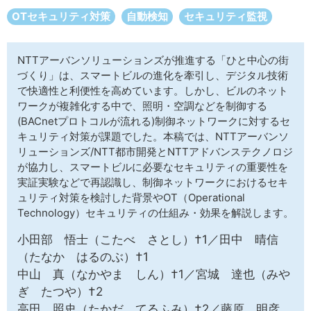
サイトマップ
OTセキュリティ対策
自動検知
セキュリティ監視
NTTアーバンソリューションズが推進する「ひと中心の街
づくり」は、スマートビルの進化を牽引し、デジタル技術
で快適性と利便性を高めています。しかし、ビルのネット
ワークが複雑化する中で、照明・空調などを制御する
(BACnetプロトコルが流れる)制御ネットワークに対するセ
キュリティ対策が課題でした。本稿では、NTTアーバンソ
リューションズ/NTT都市開発とNTTアドバンステクノロジ
が協力し、スマートビルに必要なセキュリティの重要性を
実証実験などで再認識し、制御ネットワークにおけるセキ
ュリティ対策を検討した背景やOT（Operational
Technology）セキュリティの仕組み・効果を解説します。
小田部 悟士（こたべ さとし）†1／田中 晴信
（たなか はるのぶ）†1
中山 真（なかやま しん）†1／宮城 達也（みや
ぎ たつや）†2
高田 照史（たかだ てるふみ）†2／藤原 明彦