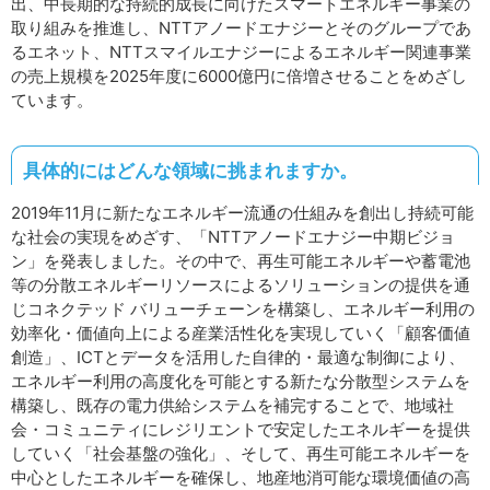
出、中長期的な持続的成長に向けたスマートエネルギー事業の
取り組みを推進し、NTTアノードエナジーとそのグループであ
るエネット、NTTスマイルエナジーによるエネルギー関連事業
の売上規模を2025年度に6000億円に倍増させることをめざし
ています。
具体的にはどんな領域に挑まれますか。
2019年11月に新たなエネルギー流通の仕組みを創出し持続可能
な社会の実現をめざす、「NTTアノードエナジー中期ビジョ
ン」を発表しました。その中で、再生可能エネルギーや蓄電池
等の分散エネルギーリソースによるソリューションの提供を通
じコネクテッド バリューチェーンを構築し、エネルギー利用の
効率化・価値向上による産業活性化を実現していく「顧客価値
創造」、ICTとデータを活用した自律的・最適な制御により、
エネルギー利用の高度化を可能とする新たな分散型システムを
構築し、既存の電力供給システムを補完することで、地域社
会・コミュニティにレジリエントで安定したエネルギーを提供
していく「社会基盤の強化」、そして、再生可能エネルギーを
中心としたエネルギーを確保し、地産地消可能な環境価値の高