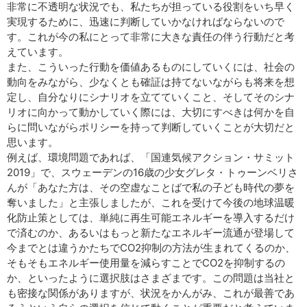
非常に不透明な状況でも、私たちが担っている役割をいち早く
実現するために、迅速に判断していかなければならないので
す。これが今の私にとって非常に大きな責任の伴う行動だと考
えています。
また、こういった行動を価値あるものにしていくには、社会の
動向をみながら、少なくとも確証は持てないながらも将来を想
定し、自分なりにシナリオを立てていくこと、そしてそのシナ
リオに向かって動かしていく際には、大切にすべきは何かを自
らに問いながらポリシーを持って判断していくことが大切だと
思います。
例えば、環境問題であれば、「国連気候アクション・サミット
2019」で、スウェーデンの16歳の少女グレタ・トゥーンベリさ
んが「あなた方は、その空虚なことばで私の子ども時代の夢を
奪いました」と主張しましたが、これを受けて今後の地球温暖
化防止策としては、単純に再生可能エネルギーを導入するだけ
で済むのか、あるいはもっと新たなエネルギー流通が登場して
今までとは違うかたちでCO2抑制の方法が生まれてくるのか、
そもそもエネルギー使用量を減らすことでCO2を抑制するの
か、といったように選択肢はさまざまです。この問題は当社と
も密接な関係がありますが、状況をかんがみ、これが最善であ