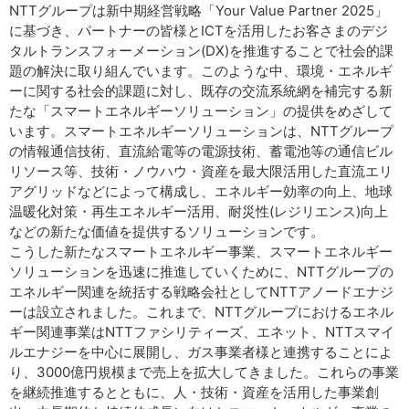
NTTグループは新中期経営戦略「Your Value Partner 2025」
に基づき、パートナーの皆様とICTを活用したお客さまのデジ
タルトランスフォーメーション(DX)を推進することで社会的課
題の解決に取り組んでいます。このような中、環境・エネルギ
ーに関する社会的課題に対し、既存の交流系統網を補完する新
たな「スマートエネルギーソリューション」の提供をめざして
います。スマートエネルギーソリューションは、NTTグループ
の情報通信技術、直流給電等の電源技術、蓄電池等の通信ビル
リソース等、技術・ノウハウ・資産を最大限活用した直流エリ
アグリッドなどによって構成し、エネルギー効率の向上、地球
温暖化対策・再生エネルギー活用、耐災性(レジリエンス)向上
などの新たな価値を提供するソリューションです。
こうした新たなスマートエネルギー事業、スマートエネルギー
ソリューションを迅速に推進していくために、NTTグループの
エネルギー関連を統括する戦略会社としてNTTアノードエナジ
ーは設立されました。これまで、NTTグループにおけるエネル
ギー関連事業はNTTファシリティーズ、エネット、NTTスマイ
ルエナジーを中心に展開し、ガス事業者様と連携することによ
り、3000億円規模まで売上を拡大してきました。これらの事業
を継続推進するとともに、人・技術・資産を活用した事業創