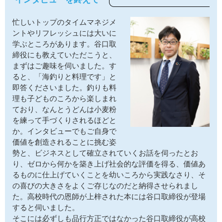
忙しいトップのタイムマネジメ
ントやリフレッシュには大いに
学ぶところがあります。谷口取
締役にも教えていただこうと、
まずはご趣味を伺いました。す
ると、「海釣りと料理です」と
即答くださいました。釣りも料
理も子どものころから楽しまれ
ており、なんとうどんは小麦粉
を練って手づくりされるほどと
か。インタビューでもご自身で
価値を創造されることに挑む姿
勢と、ビジネスとして確立されていくお話を伺ったとお
り、ゼロから何かを築き上げ社会的な評価を得る、価値あ
るものに仕上げていくことを幼いころから実践なさり、そ
の喜びの大きさをよくご存じなのだと納得させられまし
た。高校時代の恩師が上梓された本には谷口取締役が登場
すると伺いました。
そこには必ずしも品行方正ではなかった谷口取締役が高校