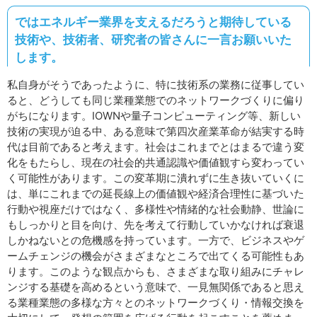
ではエネルギー業界を支えるだろうと期待している
技術や、技術者、研究者の皆さんに一言お願いいた
します。
私自身がそうであったように、特に技術系の業務に従事してい
ると、どうしても同じ業種業態でのネットワークづくりに偏り
がちになります。IOWNや量子コンピューティング等、新しい
技術の実現が迫る中、ある意味で第四次産業革命が結実する時
代は目前であると考えます。社会はこれまでとはまるで違う変
化をもたらし、現在の社会的共通認識や価値観すら変わってい
く可能性があります。この変革期に潰れずに生き抜いていくに
は、単にこれまでの延長線上の価値観や経済合理性に基づいた
行動や視座だけではなく、多様性や情緒的な社会動静、世論に
もしっかりと目を向け、先を考えて行動していかなければ衰退
しかねないとの危機感を持っています。一方で、ビジネスやゲ
ームチェンジの機会がさまざまなところで出てくる可能性もあ
ります。このような観点からも、さまざまな取り組みにチャレ
ンジする基礎を高めるという意味で、一見無関係であると思え
る業種業態の多様な方々とのネットワークづくり・情報交換を