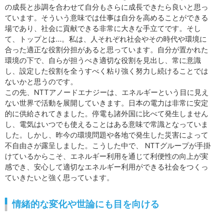
の成長と歩調を合わせて自分もさらに成長できたら良いと思っ
ています。そういう意味では仕事は自分を高めることができる
場であり、社会に貢献できる非常に大きな手立てです。そし
て、トップとは…。私は、人それぞれ社会やその時代や環境に
合った適正な役割分担があると思っています。自分が置かれた
環境の下で、自らが担うべき適切な役割を見出し、常に意識
し、設定した役割を全うすべく粘り強く努力し続けることでは
ないかと思うのです。
この先、NTTアノードエナジーは、エネルギーという目に見え
ない世界で活動を展開していきます。日本の電力は非常に安定
的に供給されてきました。停電も諸外国に比べて発生しません
し、電気はいつでも使えることはある意味で常識となっていま
した。しかし、昨今の環境問題や各地で発生した災害によって
不自由さが露呈しました。こうした中で、 NTTグループが手掛
けているからこそ、エネルギー利用を通じて利便性の向上が実
感でき、安心して適切なエネルギー利用ができる社会をつくっ
ていきたいと強く思っています。
情緒的な変化や世論にも目を向ける