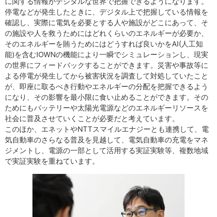
に関する情報がデジタルな世界で把握できるようになります。
停電などが発生したときに、デジタル上で把握している情報を
確認し、実際に電気を必要とする人や施設がどこにあって、そ
の施設や人を救うためにはどれくらいのエネルギーが必要か、
そのエネルギーを賄うためにはどうすれば良いかをAI(人工知
能)を含むIOWNの機能により一瞬でシミュレーションし、現実
の世界にフィードバックすることができます。災害や事故等に
よる停電が発生してから被害状況を調査して対処していたこと
が、即座に取るべき行動やエネルギーの分配を把握できるよう
になり、その影響を最小限に食い止めることができます。その
ためにもバッテリーや太陽光電源などのエネルギーリソースを
社会に普及させていくことが必要だと考えています。
このほか、エネットやNTTスマイルエナジーとも連携して、電
気自動車のさらなる普及を見越して、電気自動車の充電をマネ
ジメントし、電源の一部として活用する実証実験等、複数地域
で実証実験を重ねています。