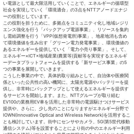
い電源として最大限活用していくことで、エネルギーの循環型
社会を実現していく「環境適合」の3点をNTTアノードエナジ
ーの役割としています。
この役割を担うために、多拠点をコミュニティ化し地域レジリ
エンス強化を行う「バックアップ電源事業」、リソースを集約
し需給調整を行う「VPP(仮想発電所)事業」、地産地消も含め
て環境価値を生み出す「グリーン電力発電事業」、環境価値の
あるエネルギーを提供していく「電力小売り事業」、そして、
エネルギー×ICT×地域産業(農業等)貢献等を実現するエネルギ
ーデータプラットフォームを提供する「新サービス事業」の5
つの事業を展開していきます。
こうした事業の中で、具体的取り組みとして、自治体や医療関
係といった公共性の高い機関に、太陽光電源やバッテリーを提
供し、非常時にバックアップとして使えるエネルギーを提供す
るサービスを開始します。また、NTTグループが取り組む
EV100の業務用EV車を活用した非常時の電源駆けつけサービス
提供や、さらに、少し先のことになりますがエネルギー分野で
IOWN(Innovative Optical and Wireless Network)を活用するこ
とも検討しています。街中にセンサやカメラ、5G(第5世代移動
通信システム)等を設置することにより街の中のエネルギー利用