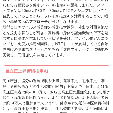
わせて行動変容を促すフレイル推定AIを開発しました。スマー
トフォンは60歳代で80％、70歳代で62％とシニアにおいても
普及していることから、フレイル推定AIを活用することで、幅
広い高齢者へのアプローチが可能になります。
新型コロナウイルス感染症の感染拡大以降、外出や対面交流な
どを控える暮らしが続き、高齢者の身体や認知機能の低下を懸
念する自治体が増加している状況を受け、フレイル推定AIにつ
いても、免疫力推定AI同様に、NTTドコモが展開している自治
体向けの健康増進サービスである「健康マイレージ」に機能を
実装し、商用提供を開始しています。
■血圧上昇習慣推定AI
高血圧は、塩分の過剰摂取や肥満、運動不足、睡眠不足、喫
煙、過剰飲酒などの生活習慣が関与する病気で、日本における
高血圧患者は約4300万人、さらに高血圧の重症化によって引き
起こされる高血圧性心疾患および脳血管疾患による入院患者数
は約14万人と推計されています。健康寿命の延伸や医療費抑制
には、高血圧を早期に発見し、生活習慣の改善および医師によ