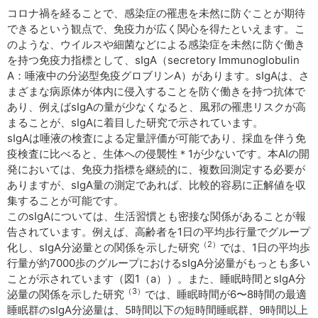
コロナ禍を経ることで、感染症の罹患を未然に防ぐことが期待
できるという観点で、免疫力が広く関心を得たといえます。こ
のような、ウイルスや細菌などによる感染症を未然に防ぐ働き
を持つ免疫力指標として、sIgA（secretory Immunoglobulin
A：唾液中の分泌型免疫グロブリンA）があります。sIgAは、さ
まざまな病原体が体内に侵入することを防ぐ働きを持つ抗体で
あり、例えばsIgAの量が少なくなると、風邪の罹患リスクが高
まることが、sIgAに着目した研究で示されています。
sIgAは唾液の検査による定量評価が可能であり、採血を伴う免
疫検査に比べると、生体への侵襲性＊1が少ないです。本AIの開
発においては、免疫力指標を継続的に、複数回測定する必要が
ありますが、sIgA量の測定であれば、比較的容易に正解値を収
集することが可能です。
このsIgAについては、生活習慣とも密接な関係があることが報
告されています。例えば、高齢者を1日の平均歩行量でグループ
（2）
化し、sIgA分泌量との関係を示した研究
では、1日の平均歩
行量が約7000歩のグループにおけるsIgA分泌量がもっとも多い
ことが示されています（図1（a））。また、睡眠時間とsIgA分
（3）
泌量の関係を示した研究
では、睡眠時間が6〜8時間の最適
睡眠群のsIgA分泌量は、5時間以下の短時間睡眠群、9時間以上