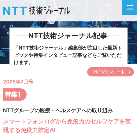
NTT技術ジャーナル記事
新着情報
「NTT技術ジャーナル」編集部が注目した
最新ト
ピックや特集インタビュー記事などをご覧いただ
最新号の主な記事
けます。
PDFダウンロード
カテゴリ毎記事
2025年7月号
掲載月毎記事
特集1
イベントカレンダー
NTTグループの医療・ヘルスケアへの取り組み
スマートフォンログから免疫力のセルフケアを実
問い合わせ
現する免疫力推定AI