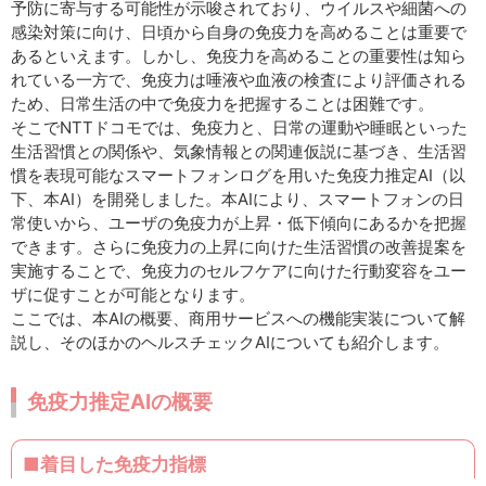
予防に寄与する可能性が示唆されており、ウイルスや細菌への
感染対策に向け、日頃から自身の免疫力を高めることは重要で
あるといえます。しかし、免疫力を高めることの重要性は知ら
れている一方で、免疫力は唾液や血液の検査により評価される
ため、日常生活の中で免疫力を把握することは困難です。
そこでNTTドコモでは、免疫力と、日常の運動や睡眠といった
生活習慣との関係や、気象情報との関連仮説に基づき、生活習
慣を表現可能なスマートフォンログを用いた免疫力推定AI（以
下、本AI）を開発しました。本AIにより、スマートフォンの日
常使いから、ユーザの免疫力が上昇・低下傾向にあるかを把握
できます。さらに免疫力の上昇に向けた生活習慣の改善提案を
実施することで、免疫力のセルフケアに向けた行動変容をユー
ザに促すことが可能となります。
ここでは、本AIの概要、商用サービスへの機能実装について解
説し、そのほかのヘルスチェックAIについても紹介します。
免疫力推定AIの概要
■着目した免疫力指標