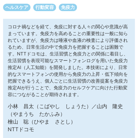
サイトマップ
ヘルスケア
行動変容
免疫力
コロナ禍などを経て、免疫に対する人々の関心や意識が高
まっています。免疫力を高めることの重要性は一般に知ら
れていますが、免疫力は唾液や血液の検査により評価され
るため、日常生活の中で免疫力を把握することは困難で
す。NTTドコモは、生活習慣と免疫力との関係に着目し、
生活習慣を表現可能なスマートフォンログを用いた免疫力
推定AI（人工知能）を開発しました。本技術により、日常
的なスマートフォンの使用から免疫力の上昇・低下傾向を
把握できるうえ、個人ごとに生活習慣の改善提案を免疫力
推定AIが行うことで、免疫力のセルフケアに向けた行動変
容につながることが期待されます。
小林 昌太（こばやし しょうた）／山内 隆史
（やまうち たかふみ）
檜山 聡（ひやま さとし）
NTTドコモ