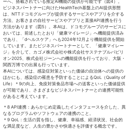
ーへ、搭載されている推定AI機能の提供が可能です（図4）。
ビジネスパートナーに向けたHealthTech基盤上のAI提供形態
は、NTTドコモグループが提供するサービスやアプリを介する
方法、お客さまの自社サービスやアプリと直接API連携を行う
方法があります（図5）。本AIは、ドコモグループのサービスに
おいては、前述したとおり「健康マイレージ」へ機能提供済み
であり、「dヘルスケア」へも2024年12月より機能提供を開始
しています。またビジネスパートナーとして、「健康マイレー
ジ」を介して、カゴメ株式会社や株式会社サステナブルパビリ
オン2025、株式会社ジーンへの機能提供を行っており、大阪・
関西万博での出展も行っています。
本AIについては、感染症対策といった価値の自治体への提供の
ほかにも、感染症の罹患を予防することによるQoL（Quality of
Life）＊9の向上、免疫対策食品市場への送客といった価値提供
が可能であり、さまざまなビジネスパートナーとの連携可能性
があると考えています。
＊8 API連携：あらかじめ定義したインタフェースを介した、異
なるプログラムやソフトウェアの連携のこと。
＊9 QoL：生活の質を指し、健康、幸福感、経済状況、社会的
な満足度など、人生の豊かさや快適さを評価する概念です。