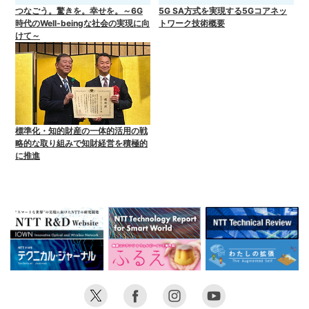
つなごう。驚きを。幸せを。～6G
5G SA方式を実現する5Gコアネッ
時代のWell-beingな社会の実現に向
トワーク技術概要
けて～
標準化・知的財産の一体的活用の戦
略的な取り組みで知財経営を積極的
に推進