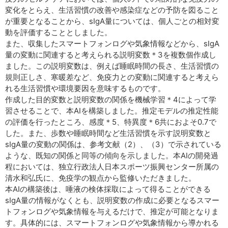
変化をとらえ、生活習慣の改善や感染症などの予防を図ること
が重要となることから、sIgA量については、個人ごとの相対変
動を評価することとしました。
また、収集したスマートフォンログや気象情報などから、sIgA
量の変動に関連すると考えられる説明変数＊3を複数個作成し
ました。この説明変数は、例えば睡眠時間の長さ、生活習慣の
規則正しさ、寒暖差など、免疫力との変動に関連すると考えら
れる生活習慣や環境要因を意味するものです。
作成した目的変数と説明変数の関係を機械学習＊4によって学
習させることで、本AIを構築しました。推定モデルの推定性能
の評価を行ったところ、感度＊5、特異度＊6共におよそ0.7で
した。また、歩数や睡眠時間など生活習慣を示す説明変数と
sIgA量の変動の関係は、参考文献（2）、（3）で示されている
ような、既知の関係と同等の傾向を示しました。本AIの開発過
程においては、独立行政法人日本スポーツ振興センター所属の
清水和弘氏に、免疫学の観点から監修いただきました。
本AIの構築後は、唾液の検体採取によって得ることができる
sIgA量の情報がなくとも、説明変数の作成に必要となるスマー
トフォンログや気象情報を与えるだけで、推定が可能となりま
す。具体的には、スマートフォンログや気象情報から導かれる