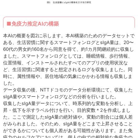
■免疫力推定AIの構築
本AIの概要を図2に示します。本AI構築のためのデータセットで
ある、生活習慣に関するスマートフォンログとsIgA量は、20〜
60代の男女約160名から同意を得て、約1カ月間継続的に収集し
ました。スマートフォンログとしては、睡眠情報、歩行情報、
位置情報、インストールされたすべてのアプリの使用状況な
ど、生活習慣に関連すると想定されるログを収集しました。同
時に、属性情報や、居住地域の気象にかかわる情報も収集しま
した。
データ収集の後、NTTドコモのデータ分析環境にて、収集した
sIgA量やスマートフォンログなどの分析を行いました。
収集したsIgA量データについて、時系列的な変動を分析し、上
昇・低下を示すラベル付けを行い、目的変数＊2を作成しまし
た。ここで測定したsIgA量の絶対値や、変動の割合には個人差
がみられました。そのため、sIgA量をどこまで上昇させること
ができるかについても個人差がある可能性があります。また免
疫力のセルフケアにおいては、個人の中での相対的な免疫力の