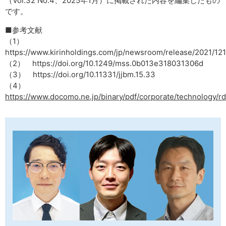
（Vol.32 No.4、2025年1月）に掲載された内容を編集したもの
です。
■参考文献
（1）
https://www.kirinholdings.com/jp/newsroom/release/2021/121
（2） https://doi.org/10.1249/mss.0b013e318031306d
（3） https://doi.org/10.11331/jjbm.15.33
（4）
https://www.docomo.ne.jp/binary/pdf/corporate/technology/r