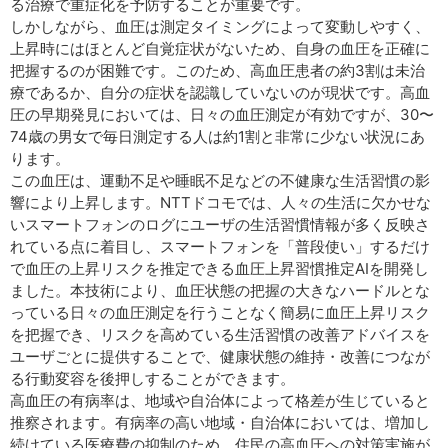
る治療で重症化を予防することが重要です。
しかしながら、血圧は測定タイミングによって変動しやすく、
上昇時にはほとんど自覚症状がないため、自身の血圧を正確に
把握するのが困難です。このため、高血圧患者の約3割は未治
療であるか、自分の症状を認識していないのが現状です。高血
圧の早期発見においては、日々の血圧測定が有効ですが、30〜
74歳の男女で毎日測定する人は約1割と非常に少ない状況にあ
ります。
この血圧は、運動不足や睡眠不足などの不健康な生活習慣の影
響により上昇します。NTTドコモでは、人々の生活に欠かせな
いスマートフォンのログにユーザの生活習慣情報が多く反映さ
れている点に着目し、スマートフォンを「普段使い」するだけ
で血圧の上昇リスクを推定できる血圧上昇習慣推定AIを開発し
ました。本技術により、血圧状態の把握の大きなハードルとな
っている日々の血圧測定を行うことなく簡易に血圧上昇リスク
を把握でき、リスクを高めている生活習慣の改善アドバイスを
ユーザごとに提供することで、健康状態の維持・改善につなが
る行動変容を後押しすることができます。
高血圧の有病率は、地域や自治体によって格差が生じていると
推察されます。有病率の高い地域・自治体においては、増加し
続けている医療費の抑制のため、住民の高血圧への対策実施が