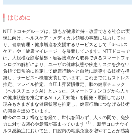
はじめに
NTTドコモグループは、誰もが健康維持・改善できる社会の実
現に向け、ヘルスケア・メディカル領域の事業に注力してお
り、健康管理・健康増進を支援するサービスとして「dヘルス
ケア」や「健康マイレージ」を展開しています。NTTドコモで
は、大規模な顧客基盤・顧客接点から取得できるスマートフォ
ンログの解析により、ユーザの健康状態や疾患リスクを少ない
負担で日常的に推定して健康行動へと自然に誘導する技術を構
築し、サービスへ機能実装しています。これまでにもストレス
推定、フレイル推定、血圧上昇習慣推定、脳の健康チェック
（ヘルスチェックAI）といった、スマートフォンログから人々
の健康状態を推定するAI（人工知能）を開発・展開しており、
現在もさまざまな健康状態を推定し、健康行動につなげる技術
の開発を進めています。
昨今のコロナ禍などを経て、世代を問わず、人々の間で、免疫
（1）
力に対する関心や意識が高まっています
。新型コロナウイ
ルス感染症においては、口腔内の粘膜免疫を増やすことが感染