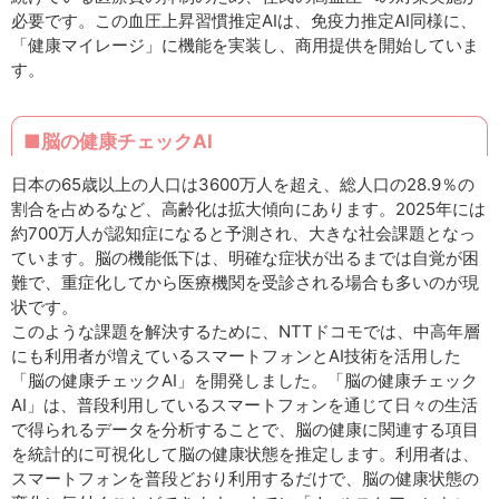
必要です。この血圧上昇習慣推定AIは、免疫力推定AI同様に、
「健康マイレージ」に機能を実装し、商用提供を開始していま
す。
■脳の健康チェックAI
日本の65歳以上の人口は3600万人を超え、総人口の28.9％の
割合を占めるなど、高齢化は拡大傾向にあります。2025年には
約700万人が認知症になると予測され、大きな社会課題となっ
ています。脳の機能低下は、明確な症状が出るまでは自覚が困
難で、重症化してから医療機関を受診される場合も多いのが現
状です。
このような課題を解決するために、NTTドコモでは、中高年層
にも利用者が増えているスマートフォンとAI技術を活用した
「脳の健康チェックAI」を開発しました。「脳の健康チェック
AI」は、普段利用しているスマートフォンを通じて日々の生活
で得られるデータを分析することで、脳の健康に関連する項目
を統計的に可視化して脳の健康状態を推定します。利用者は、
スマートフォンを普段どおり利用するだけで、脳の健康状態の