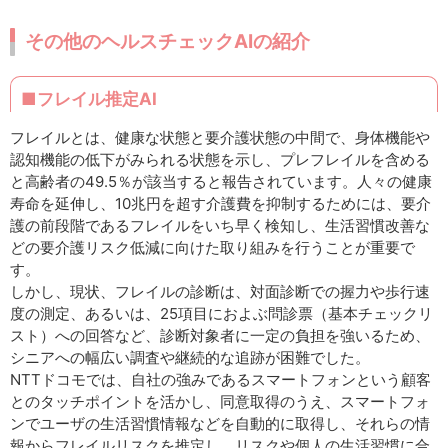
その他のヘルスチェックAIの紹介
■フレイル推定AI
フレイルとは、健康な状態と要介護状態の中間で、身体機能や
認知機能の低下がみられる状態を示し、プレフレイルを含める
と高齢者の49.5％が該当すると報告されています。人々の健康
寿命を延伸し、10兆円を超す介護費を抑制するためには、要介
護の前段階であるフレイルをいち早く検知し、生活習慣改善な
どの要介護リスク低減に向けた取り組みを行うことが重要で
す。
しかし、現状、フレイルの診断は、対面診断での握力や歩行速
度の測定、あるいは、25項目におよぶ問診票（基本チェックリ
スト）への回答など、診断対象者に一定の負担を強いるため、
シニアへの幅広い調査や継続的な追跡が困難でした。
NTTドコモでは、自社の強みであるスマートフォンという顧客
とのタッチポイントを活かし、同意取得のうえ、スマートフォ
ンでユーザの生活習慣情報などを自動的に取得し、それらの情
報からフレイルリスクを推定し、リスクや個人の生活習慣に合