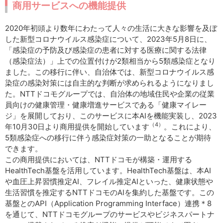
商用サービスへの機能提供
2020年初頭より数年にわたって人々の生活に大きな影響を及ぼ
した新型コロナウイルス感染症について、2023年5月8日に、
「感染症の予防及び感染症の患者に対する医療に関する法律
（感染症法）」上での位置付けが2類相当から5類感染症となり
ました。この移行に伴い、自治体では、新型コロナウイルス感
染症の感染対策には自主的な判断が求められるようになりまし
た。NTTドコモグループでは、自治体の地域住民や企業の従業
員向けの健康管理・健康増進サービスである「健康マイレー
ジ」を展開しており、このサービスに本AIを機能実装し、2023
（4）
年10月30日より商用提供を開始しています
。これにより、
5類感染症への移行に伴う感染症対策の一助となることが期待
できます。
この商用提供においては、NTTドコモが構築・運用する
HealthTech基盤を活用しています。HealthTech基盤は、本AI
や血圧上昇習慣推定AI、フレイル推定AIといった、健康状態や
生活習慣を推定するNTTドコモのAIを集約した基盤です。この
基盤とのAPI（Application Programming Interface）連携＊8
を通じて、NTTドコモグループのサービスやビジネスパートナ