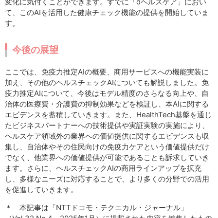
変化に気付くことができます。すでに「dヘルスケア」におい
て、このAIを活用した健康チェック機能の提供を開始していま
す。
今後の展望
ここでは、免疫力推定AIの概要、商用サービスへの機能実装に
加え、その他のヘルスチェックAIについても解説しました。免
疫力推定AIについて、今後はモデル精度のさらなる向上や、自
治体の医療費・介護費の抑制効果などを検証し、本AIに関する
エビデンスを蓄積していきます。また、HealthTech基盤を通じ
たビジネスパートナーへの技術提供や実証実験の実施により、
ヘルスケア領域外の業界への価値提供に関するエビデンスも収
集し、自治体やその住民向けの免疫力ケアという価値提供だけ
でなく、他業界への価値提供が可能であることも訴求していき
ます。さらに、ヘルスチェックAIの商用ラインアップを拡充
し、多様なニーズに対応することで、より多くの分野での活用
を促進していきます。
＊ 本記事は「NTTドコモ・テクニカル・ジャーナル」