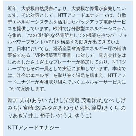
サイトマップ
近年、大規模自然災害により、大規模な停電が多発してい
ます。その対策として、NTTアノードエナジーでは、分散
型エネルギーシステムを活用したバックアップ電源サービ
スを提供しています。欧州では分散型エネルギーシステム
を集め、1つの仮想的な発電所としての機能を持つバーチャ
ルパワープラント(VPP)を構築する動きが出てきていま
す。日本においても、経済産業省資源エネルギー庁の補助
事業である「VPP構築実証事業」に対して、電力会社をは
じめとしたさまざまなプレーヤーが参加しており、NTTグ
ループでもその一員として実証に参加しています。本稿で
は、昨今のエネルギーを取り巻く課題を踏まえ、NTTアノ
ードエナジーが今後取り組んでいくエネルギーサービスに
ついて紹介します。
新居 丈司(あらい たけし)/ 渡邉 茂道(わたなべ しげ
みち)/ 宮崎 悠(みやざき ゆう)/ 菊地 範晃(きくち の
りあき)/ 井上 裕子(いのうえ ゆうこ)
NTTアノードエナジー