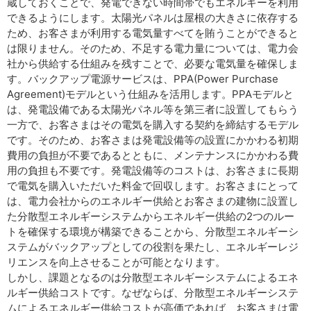
蔵しておくことで、発電できない時間帯でもエネルギーを利用
できるようにします。太陽光パネルは屋根の大きさに依存する
ため、お客さまが利用する電気量すべてを賄うことができると
は限りません。そのため、不足する電力量については、電力会
社から供給する仕組みを残すことで、必要な電気量を確保しま
す。バックアップ電源サービスは、PPA(Power Purchase
Agreement)モデルという仕組みを活用します。PPAモデルと
は、発電設備である太陽光パネル等を第三者に設置してもらう
一方で、お客さまはその電気を購入する契約を締結するモデル
です。そのため、お客さまは発電設備等の設置にかかわる初期
費用の負担が不要であるとともに、メンテナンスにかかわる費
用の負担も不要です。発電設備等のコストは、お客さまに長期
で電気を購入いただいた料金で回収します。お客さまにとって
は、電力会社からのエネルギー供給とお客さまの建物に設置し
た分散型エネルギーシステムからエネルギー供給の2つのルー
トを確保する環境が構築できることから、分散型エネルギーシ
ステムがバックアップとしての役割を果たし、エネルギーレジ
リエンスを向上させることが可能となります。
しかし、課題となるのは分散型エネルギーシステムによるエネ
ルギー供給コストです。なぜならば、分散型エネルギーシステ
ムによるエネルギー供給コストが高価であれば、お客さまは電