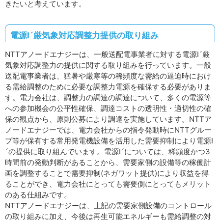
きたいと考えています。
電源Ⅰ´厳気象対応調整力提供の取り組み
NTTアノードエナジーは、一般送配電事業者に対する電源Ⅰ´厳
気象対応調整力の提供に関する取り組みを行っています。一般
送配電事業者は、猛暑や厳寒等の稀頻度な需給の逼迫時におけ
る需給調整のために必要な調整力電源を確保する必要がありま
す。電力会社は、調整力の調達の調達について、多くの電源等
への参加機会の公平性確保、調達コストの透明性・適切性の確
保の観点から、原則公募により調達を実施しています。NTTア
ノードエナジーでは、電力会社からの指令発動時にNTTグルー
プ等が保有する常用発電機設備を活用した需要抑制により電源Ⅰ
´の提供に取り組んでいます。電源Ⅰ´については、稀頻度かつ3
時間前の発動判断があることから、需要家側の設備等の稼働計
画を調整することで需要抑制(ネガワット提供)により収益を得
ることができ、電力会社にとっても需要側にとってもメリット
のある仕組みです。
NTTアノードエナジーは、上記の需要家側設備のコントロール
の取り組みに加え、今後は再生可能エネルギーも需給調整の対