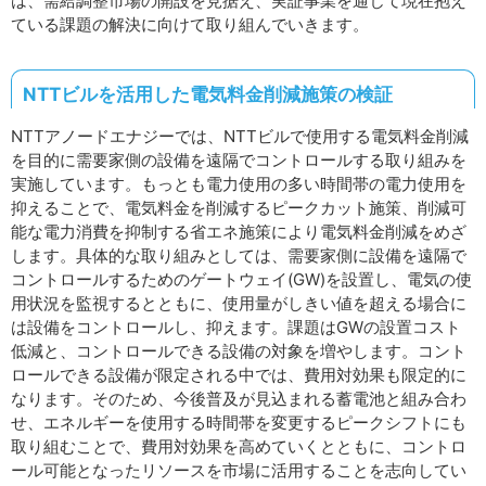
は、需給調整市場の開設を見据え、実証事業を通じて現在抱え
ている課題の解決に向けて取り組んでいきます。
NTTビルを活用した電気料金削減施策の検証
NTTアノードエナジーでは、NTTビルで使用する電気料金削減
を目的に需要家側の設備を遠隔でコントロールする取り組みを
実施しています。もっとも電力使用の多い時間帯の電力使用を
抑えることで、電気料金を削減するピークカット施策、削減可
能な電力消費を抑制する省エネ施策により電気料金削減をめざ
します。具体的な取り組みとしては、需要家側に設備を遠隔で
コントロールするためのゲートウェイ(GW)を設置し、電気の使
用状況を監視するとともに、使用量がしきい値を超える場合に
は設備をコントロールし、抑えます。課題はGWの設置コスト
低減と、コントロールできる設備の対象を増やします。コント
ロールできる設備が限定される中では、費用対効果も限定的に
なります。そのため、今後普及が見込まれる蓄電池と組み合わ
せ、エネルギーを使用する時間帯を変更するピークシフトにも
取り組むことで、費用対効果を高めていくとともに、コントロ
ール可能となったリソースを市場に活用することを志向してい