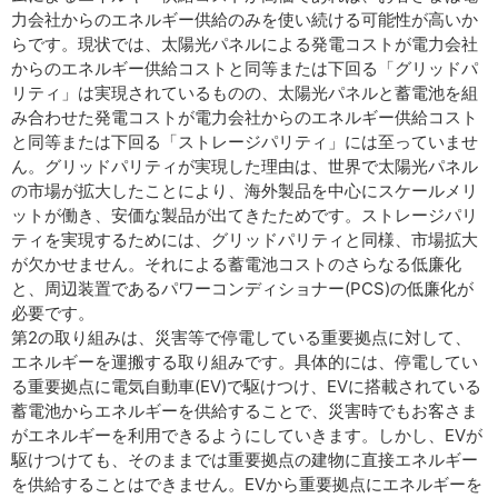
力会社からのエネルギー供給のみを使い続ける可能性が高いか
らです。現状では、太陽光パネルによる発電コストが電力会社
からのエネルギー供給コストと同等または下回る「グリッドパ
リティ」は実現されているものの、太陽光パネルと蓄電池を組
み合わせた発電コストが電力会社からのエネルギー供給コスト
と同等または下回る「ストレージパリティ」には至っていませ
ん。グリッドパリティが実現した理由は、世界で太陽光パネル
の市場が拡大したことにより、海外製品を中心にスケールメリ
ットが働き、安価な製品が出てきたためです。ストレージパリ
ティを実現するためには、グリッドパリティと同様、市場拡大
が欠かせません。それによる蓄電池コストのさらなる低廉化
と、周辺装置であるパワーコンディショナー(PCS)の低廉化が
必要です。
第2の取り組みは、災害等で停電している重要拠点に対して、
エネルギーを運搬する取り組みです。具体的には、停電してい
る重要拠点に電気自動車(EV)で駆けつけ、EVに搭載されている
蓄電池からエネルギーを供給することで、災害時でもお客さま
がエネルギーを利用できるようにしていきます。しかし、EVが
駆けつけても、そのままでは重要拠点の建物に直接エネルギー
を供給することはできません。EVから重要拠点にエネルギーを