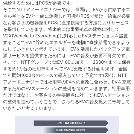
供給するためにはPCSが必要です。
そこでNTTアノードエナジーでは、当面は、EVから供給するエ
ネルギーをEVと一緒に運搬した可搬型PCSで受け、給電が必要
なお客さまの機器類をPCSに直接接続する方法によりサービス
を提供していきます。将来的には重要拠点の建物に対して
V2X(Vehicle to Everything)に対応したEVステーションを設置
することでEVに貯めたエネルギーを建物に直接給電できるよう
にしていきたいと考えています。EVを活用したバックアップ電
源サービスを提供するためには、EVの普及が必要不可欠です。
そこで、NTTグループではEV100に加盟し、2030年までに保有
する約1万台の社用車をすべてEVに更改する計画を掲げ、全国
で年間約1000台のペースで導入していく予定です(図4)。NTT
アノードエナジーでは社用車のEVへの更改に合わせ、EVを充電
するためのEVステーションの整備を進めていきます。社用車用
だけではなく、お客さまの重要拠点に対してもEVステーション
の整備を進めていくことで、さらなるEVの普及拡大に寄与して
いきたいと考えています。