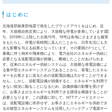
は じ め に
北海道胆振東部地震で発生したブラックアウトをはじめ、近
年、大規模自然災害により、大規模な停電が多発しています(図
1)。2019年に上陸した台風15号、19号は各地にさまざまな被害
をもたらし、停電が長時間に及んだことから、日常生活にも大
きな影響を与える結果となっています。その要因の1つとして、
暴風に伴う倒木や飛来物により、電力会社のエネルギー供給に
必要となる送配電設備が損傷し、断線したことがあげられま
す。従来のエネルギー供給システムは、大規模な発電設備によ
る集中型エネルギーシステムであることから、発電したエネル
ギーをお客さまに送るための送配電設備は欠かすことができま
せん。しかし、送配電設備が損傷すると、エネルギーを利用で
きない状況に陥ることになるため、設備損傷の影響を受けず
に、お客さまがエネルギーを利用できる環境を構築することが
必要となります。この課題に対して、NTTアノードエナジー
は、送配電設備に依存せず、お客さまにエネルギーを供給でき
る分散型エネルギーシステムを活用したバックアップ電源サー