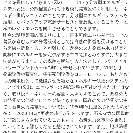
ビスを提供していきます(図2)。ここでいう分散型エネルギーシ
ステムとは、分散配置される小規模な発電設備を利用したエネ
ルギー供給システムのことです。分散型エネルギーシステムを
活用したバックアップ電源サービスを普及拡大することで、地
域のレジリエンスを向上させることができます。
昨今の環境意識の高まりにより、再生可能エネルギーは、その
普及が進むものの発電設備としては自然の影響を受けることか
ら需給を調整することが難しく、既存の火力発電や水力発電と
同様にエネルギーを安定供給する主力電源とみなすには大きな
課題があります。その課題を解決する方法として、バーチャル
パワープラント(VPP)に期待が寄せられています。VPPとは、
発電設備や蓄電池、需要家側設備をコントロールし、あたかも1
つの発電所として機能させる新たなエネルギー供給システムの
ことです(図3)。エネルギーの需給調整を可能とするだけではな
く、取り扱うエネルギーの容量を大きくすることで、既存の火
力発電所の代替としても期待できます。既存の火力発電所の中
でも石炭火力発電所については、1960年代に建設されたものが
多く、2020年代に更改の時期が到来します。石炭火力は国際的
な非難にさらされていることもあり、石炭火力発電所を更改し
ていくことは難しくなると想定されています。また、地球温暖
化対策に関する国際的な枠組みである「パリ協定」で目標とし