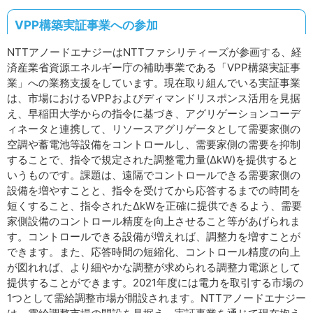
VPP構築実証事業への参加
NTTアノードエナジーはNTTファシリティーズが参画する、経
済産業省資源エネルギー庁の補助事業である「VPP構築実証事
業」への業務支援をしています。現在取り組んでいる実証事業
は、市場におけるVPPおよびディマンドリスポンス活用を見据
え、早稲田大学からの指令に基づき、アグリゲーションコーデ
ィネータと連携して、リソースアグリゲータとして需要家側の
空調や蓄電池等設備をコントロールし、需要家側の需要を抑制
することで、指令で規定された調整電力量(ΔkW)を提供すると
いうものです。課題は、遠隔でコントロールできる需要家側の
設備を増やすことと、指令を受けてから応答するまでの時間を
短くすること、指令されたΔkWを正確に提供できるよう、需要
家側設備のコントロール精度を向上させること等があげられま
す。コントロールできる設備が増えれば、調整力を増すことが
できます。また、応答時間の短縮化、コントロール精度の向上
が図れれば、より細やかな調整が求められる調整力電源として
提供することができます。2021年度には電力を取引する市場の
1つとして需給調整市場が開設されます。NTTアノードエナジー