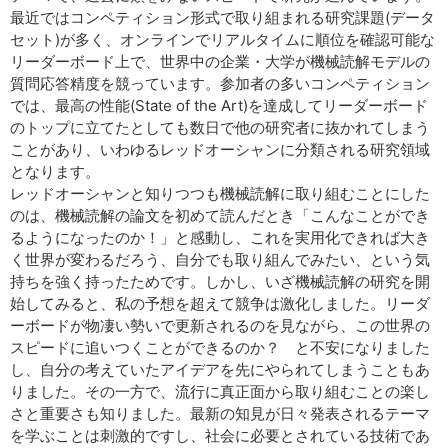
最近ではコンペティション形式で取り組まれる研究課題(データ
セット)が多く、オンラインでリアルタイムに順位を確認可能な
リーダーボード上で、世界中の企業・大学が機械読解モデルの
質問応答精度を競っています。参加者の多いコンペティション
では、最高の性能(State of the Art)を達成してリーダーボード
のトップに立てたとしても数日で他の研究者に抜かれてしまう
ことがあり、いわゆるレッドオーシャンに分類される研究領域
となります。
レッドオーシャンと知りつつも機械読解に取り組むことにした
のは、機械読解の論文を初めて読んだとき「こんなことができ
るようになったのか！」と感動し、これを実用化できれば大き
く世界が変わるだろう、自分でも取り組んでみたい、という気
持ちを強く持ったためです。しかし、いざ機械読解の研究を開
始してみると、私の予想を超えて競争は激化しました。リーダ
ーボードが物凄い勢いで更新されるのを見ながら、この世界の
スピードに追いつくことができるのか？ と不安になりました
し、自分の考えていたアイデアを先にやられてしまうこともあ
りました。その一方で、流行に真正面から取り組むことの楽し
さと重要さも知りました。最新の知見が日々発表されるテーマ
を学ぶことは刺激的ですし、社会に必要とされている技術であ