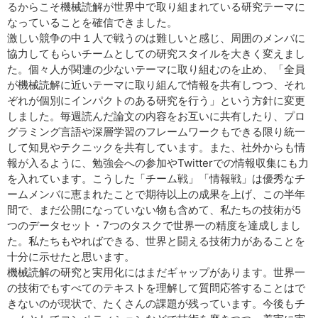
るからこそ機械読解が世界中で取り組まれている研究テーマに
なっていることを確信できました。
激しい競争の中１人で戦うのは難しいと感じ、周囲のメンバに
協力してもらいチームとしての研究スタイルを大きく変えまし
た。個々人が関連の少ないテーマに取り組むのを止め、「全員
が機械読解に近いテーマに取り組んで情報を共有しつつ、それ
ぞれが個別にインパクトのある研究を行う」という方針に変更
しました。毎週読んだ論文の内容をお互いに共有したり、プロ
グラミング言語や深層学習のフレームワークもできる限り統一
して知見やテクニックを共有しています。また、社外からも情
報が入るように、勉強会への参加やTwitterでの情報収集にも力
を入れています。こうした「チーム戦」「情報戦」は優秀なチ
ームメンバに恵まれたことで期待以上の成果を上げ、この半年
間で、まだ公開になっていない物も含めて、私たちの技術が5
つのデータセット・7つのタスクで世界一の精度を達成しまし
た。私たちもやればできる、世界と闘える技術力があることを
十分に示せたと思います。
機械読解の研究と実用化にはまだギャップがあります。世界一
の技術でもすべてのテキストを理解して質問応答することはで
きないのが現状で、たくさんの課題が残っています。今後もチ