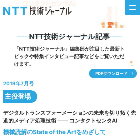
NTT技術ジャーナル記事
新着情報
「NTT技術ジャーナル」編集部が注目した
最新ト
ピックや特集インタビュー記事などをご覧いただ
最新号の主な記事
けます。
PDFダウンロード
カテゴリ毎記事
2019年7月号
掲載月毎記事
主役登場
イベントカレンダー
デジタルトランスフォーメーションの未来を切り拓く先
進的メディア処理技術 ―― コンタクトセンタAI
問い合わせ
機械読解のState of the Artをめざして