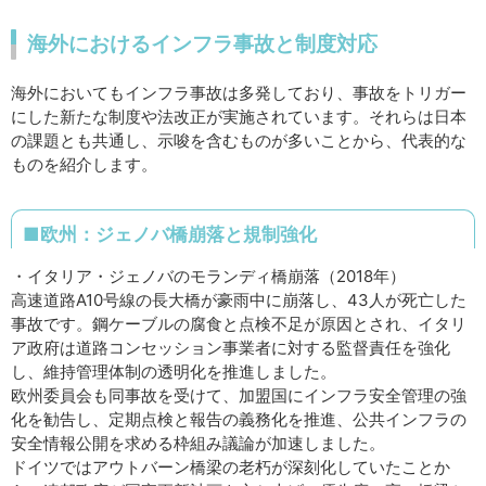
海外におけるインフラ事故と制度対応
海外においてもインフラ事故は多発しており、事故をトリガー
にした新たな制度や法改正が実施されています。それらは日本
の課題とも共通し、示唆を含むものが多いことから、代表的な
ものを紹介します。
■欧州：ジェノバ橋崩落と規制強化
・イタリア・ジェノバのモランディ橋崩落（2018年）
高速道路A10号線の長大橋が豪雨中に崩落し、43人が死亡した
事故です。鋼ケーブルの腐食と点検不足が原因とされ、イタリ
ア政府は道路コンセッション事業者に対する監督責任を強化
し、維持管理体制の透明化を推進しました。
欧州委員会も同事故を受けて、加盟国にインフラ安全管理の強
化を勧告し、定期点検と報告の義務化を推進、公共インフラの
安全情報公開を求める枠組み議論が加速しました。
ドイツではアウトバーン橋梁の老朽が深刻化していたことか