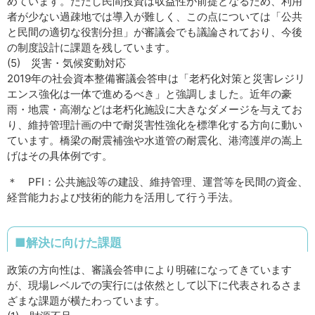
めています。ただし民間投資は収益性が前提となるため、利用
者が少ない過疎地では導入が難しく、この点については「公共
と民間の適切な役割分担」が審議会でも議論されており、今後
の制度設計に課題を残しています。
(5) 災害・気候変動対応
2019年の社会資本整備審議会答申は「老朽化対策と災害レジリ
エンス強化は一体で進めるべき」と強調しました。近年の豪
雨・地震・高潮などは老朽化施設に大きなダメージを与えてお
り、維持管理計画の中で耐災害性強化を標準化する方向に動い
ています。橋梁の耐震補強や水道管の耐震化、港湾護岸の嵩上
げはその具体例です。
＊ PFI：公共施設等の建設、維持管理、運営等を民間の資金、
経営能力および技術的能力を活用して行う手法。
■解決に向けた課題
政策の方向性は、審議会答申により明確になってきています
が、現場レベルでの実行には依然として以下に代表されるさま
ざまな課題が横たわっています。