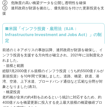
② 危険度の高い橋梁データを公開し透明性を確保
③ 連邦政府が財源を拠出し、優先順位を付けた更新投資を支
援
■米国「インフラ投資・雇用法（IIJA：
Infrastructure Investment and Jobs Act）」の制
定
前述のミネアポリスの事故以降、連邦政府が財源を確保し、イ
ンフラ投資を支援する方向性が確立され、2021年に法制度化さ
れました。
・規模と範囲
総額1兆2000億ドル規模のインフラ投資（うち約5500億ドルが
新規投資）を10年間で実施しました。道路、橋梁、鉄道、港
湾、空港、上下水道、ブロードバンド通信など広範な分野が対
象となりました(表3)。
・橋梁投資
老朽橋が全米の約4割を占めるという統計に対応するため、約
400億ドルを橋梁更新に投入する史上最大規模の橋梁修繕プロ