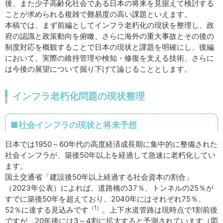
後、また少子高齢化社会である日本の将来を見据えて検討する
ことが求められる複雑で難易度の高い課題といえます。
本稿では、まず前編としてインフラ老朽化の現状を整理し、政
府の認識と政策動向を俯瞰、さらに海外の重大事故とその後の
制度対応を概観することで日本の現状と課題を明確にし、後編
において、実際の維持管理や検知・修復を支える技術、さらに
は今後の展望について掘り下げて論じることとします。
インフラ老朽化問題の現状整理
■社会インフラの現状と将来予想
日本では1950～60年代の高度経済成長期に集中的に整備された
社会インフラが、築後50年以上を経過して急速に老朽化してい
ます。
国土交通省「建設後50年以上経過する社会資本の割合」
（2023年公表）によれば、道路橋の37％、トンネルの25％が
すでに築後50年を超えており、2040年にはそれぞれ75％、
（1）
52％に達する見込みです
。上下水道管路は現時点で1割前後
ですが、20年後には3～4割に拡大すると予測されています（図