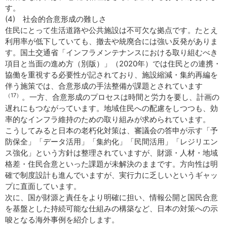
す。
(4) 社会的合意形成の難しさ
住民にとって生活道路や公共施設は不可欠な拠点です。たとえ
利用率が低下していても、撤去や統廃合には強い反発がありま
す。国土交通省「インフラメンテナンスにおける取り組むべき
項目と当面の進め方（別版）」（2020年）では住民との連携・
協働を重視する必要性が記されており、施設縮減・集約再編を
伴う施策では、合意形成の手法整備が課題とされています
（17）
。一方、合意形成のプロセスは時間と労力を要し、計画の
遅れにもつながっています。地域住民への配慮をしつつも、効
率的なインフラ維持のための取り組みが求められています。
こうしてみると日本の老朽化対策は、審議会の答申が示す「予
防保全」「データ活用」「集約化」「民間活用」「レジリエン
ス強化」という方針は整理されていますが、財源・人材・地域
格差・住民合意といった課題が未解決のままです。方向性は明
確で制度設計も進んでいますが、実行力に乏しいというギャッ
プに直面しています。
次に、国が財源と責任をより明確に担い、情報公開と国民合意
を基盤とした持続可能な仕組みの構築など、日本の対策への示
唆となる海外事例を紹介します。