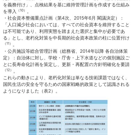
を義務付け」、点検結果を基に維持管理計画を作成する仕組み
（10）
を導入
。
・社会資本整備重点計画（第4次、2015年6月 閣議決定）：
「人口減少社会においては、すべての社会資本を維持すること
は不可能であり、利用実態を踏まえた選択と集中が必要であ
る」とし、老朽化対策を中長期的社会資本政策の柱に位置付け
（11）
。
・公共施設等総合管理計画（総務省、2014年以降 各自治体策
定）：自治体に対し、学校・庁舎・上下水道などの個別施設ご
とに長寿命化計画を策定し、更新・再配置の方針明確化を要請
（12）
。
これらの動きにより、老朽化対策は単なる技術課題ではなく、
国民生活の安全を守るための国家戦略的政策として認識される
ようになりました（表2）。