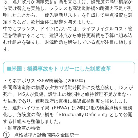
ら、連邦政府が国家更新計画を立ち上げ、優先度の高い橋梁か
ら架け替えを実施し、フランスも高速道路橋の耐荷力不足が判
明したことから、「優先更新リスト」を作成して重点投資を選
定するなど、欧州全体に影響を与えました。
中でもフランス、ドイツにおいては、ライフサイクルコスト管
理を徹底することで、建設時点から維持更新費を予算に組み込
む仕組みを確立し、財源問題を解決している点が注目に値しま
す。
■米国：橋梁事故をトリガーにした制度改革
・ミネアポリスI-35W橋崩落（2007年）
州間高速道路の橋梁が夕方の通勤時間帯に突然崩落し、13人が
死亡、145人が負傷。設計上の脆弱性と維持管理不足が重なっ
た結果であり、連邦政府は直後に橋梁点検制度を強化しまし
た。連邦ハイウェイ局（FHWA）は2年に1度の橋梁点検を義務
化し、危険度の高い橋を「Structurally Deficient」として公開
する仕組みを整備しました。
・制度改革の特徴
① 点検基準と診断間隔を全国統一