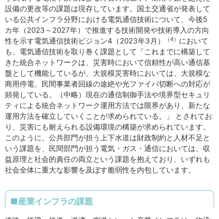
設備の更改等の課題は現存しています。国土交通省が発表して
いる公共インフラ分野における電気通信技術について、今後5
カ年（2023～2027年）で推進する技術開発や技術導入の方向
（4）
性を示す電気通信技術ビジョン4（2023年3月）
において
も、電気通信技術を取り巻く課題として「これまでに構築して
きた統合ネットワークは、災害時において信頼性が高い通信基
盤として機能しているが、大規模災害時においては、大規模な
商用停電、民間事業者回線の途絶や光ファイバ切断への対応が
頻発している。（中略）現在の通信制御手法や境界型セキュリ
ティによる統合ネットワーク運用方法では限界があり、新たな
運用方法を確立していくことが求められている。」 とされてお
り、災害にも耐えられる設備環境の構築が求められています。
このように、公共部門が担う上下水道は財政制約と人材不足と
いう課題を、民間部門が担う電気・ガス・通信においては、収
益原理と社会的責任の両立という課題を抱えており、いずれも
社会全体に重大な影響を及ぼす脆弱性を内包しています。
■産業インフラの課題