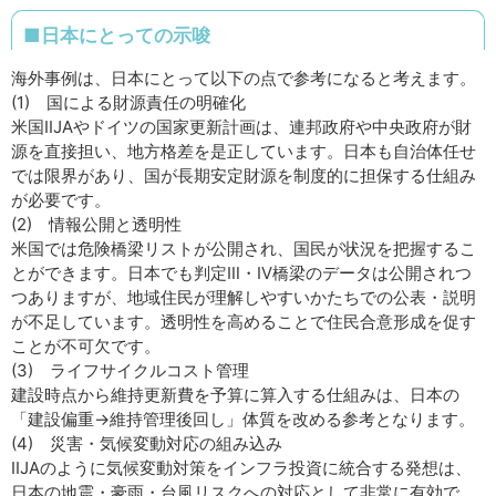
■日本にとっての示唆
海外事例は、日本にとって以下の点で参考になると考えます。
(1) 国による財源責任の明確化
米国IIJAやドイツの国家更新計画は、連邦政府や中央政府が財
源を直接担い、地方格差を是正しています。日本も自治体任せ
では限界があり、国が長期安定財源を制度的に担保する仕組み
が必要です。
(2) 情報公開と透明性
米国では危険橋梁リストが公開され、国民が状況を把握するこ
とができます。日本でも判定Ⅲ・Ⅳ橋梁のデータは公開されつ
つありますが、地域住民が理解しやすいかたちでの公表・説明
が不足しています。透明性を高めることで住民合意形成を促す
ことが不可欠です。
(3) ライフサイクルコスト管理
建設時点から維持更新費を予算に算入する仕組みは、日本の
「建設偏重→維持管理後回し」体質を改める参考となります。
(4) 災害・気候変動対応の組み込み
IIJAのように気候変動対策をインフラ投資に統合する発想は、
日本の地震・豪雨・台風リスクへの対応として非常に有効で