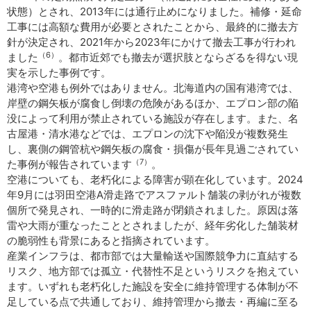
状態）とされ、2013年には通行止めになりました。補修・延命
工事には高額な費用が必要とされたことから、最終的に撤去方
針が決定され、2021年から2023年にかけて撤去工事が行われ
（6）
ました
。都市近郊でも撤去が選択肢とならざるを得ない現
実を示した事例です。
港湾や空港も例外ではありません。北海道内の国有港湾では、
岸壁の鋼矢板が腐食し倒壊の危険があるほか、エプロン部の陥
没によって利用が禁止されている施設が存在します。また、名
古屋港・清水港などでは、エプロンの沈下や陥没が複数発生
し、裏側の鋼管杭や鋼矢板の腐食・損傷が長年見過ごされてい
（7）
た事例が報告されています
。
空港についても、老朽化による障害が顕在化しています。2024
年9月には羽田空港A滑走路でアスファルト舗装の剥がれが複数
個所で発見され、一時的に滑走路が閉鎖されました。原因は落
雷や大雨が重なったこととされましたが、経年劣化した舗装材
の脆弱性も背景にあると指摘されています。
産業インフラは、都市部では大量輸送や国際競争力に直結する
リスク、地方部では孤立・代替性不足というリスクを抱えてい
ます。いずれも老朽化した施設を安全に維持管理する体制が不
足している点で共通しており、維持管理から撤去・再編に至る