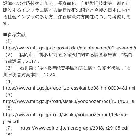
設備への対応技術に加え、長寿命化、自動復旧技術等、新たに
建設するインフラに関する最新技術の紹介と今後の日本におけ
る社会インフラのあり方、課題解決の方向性について考察しま
す。
■参考文献
（1）
https://www.mlit.go.jp/sogoseisaku/maintenance/02research/
（2） 福岡市：“博多駅前道路陥没に関する調査報告書，”福岡
市建設局，2017．
（3） 石川県：“令和6年能登半島地震に関する被害状況，”石
川県災害対策本部，2024．
（4）
https://www.mlit.go.jp/report/press/kanbo08_hh_000948.html
（5）
https://www.mlit.go.jp/road/sisaku/yobohozen/pdf/r03/r03_08
（6）
https://www.mlit.go.jp/road/sisaku/yobohozen/pdf/tekkyo-
jirei.pdf
（7） https://www.cdit.or.jp/monograph/2018/h29-05.pdf
（8）