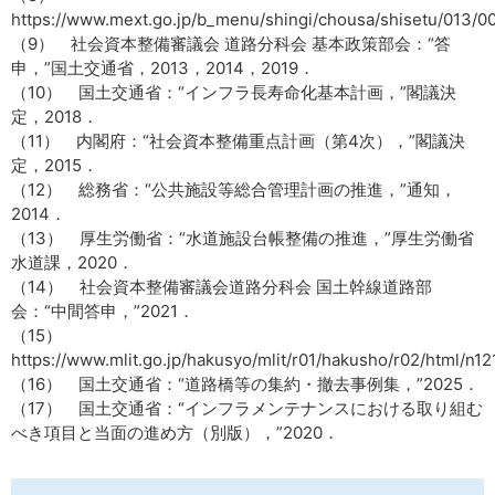
https://www.mext.go.jp/b_menu/shingi/chousa/shisetu/013/005
（9） 社会資本整備審議会 道路分科会 基本政策部会：“答
申，”国土交通省，2013，2014，2019．
（10） 国土交通省：“インフラ長寿命化基本計画，”閣議決
定，2018．
（11） 内閣府：“社会資本整備重点計画（第4次），”閣議決
定，2015．
（12） 総務省：“公共施設等総合管理計画の推進，”通知，
2014．
（13） 厚生労働省：“水道施設台帳整備の推進，”厚生労働省
水道課，2020．
（14） 社会資本整備審議会道路分科会 国土幹線道路部
会：“中間答申，”2021．
（15）
https://www.mlit.go.jp/hakusyo/mlit/r01/hakusho/r02/html/n1
（16） 国土交通省：“道路橋等の集約・撤去事例集，”2025．
（17） 国土交通省：“インフラメンテナンスにおける取り組む
べき項目と当面の進め方（別版），”2020．