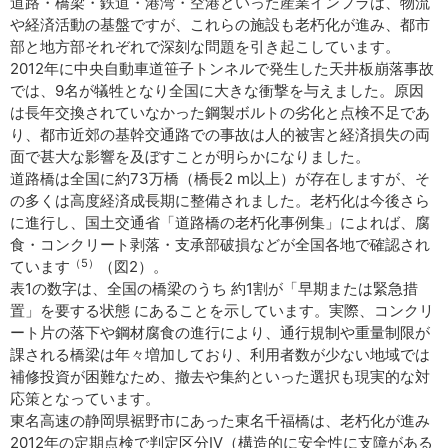
道路・橋梁・鉄道・港湾・空港といった産業インフラは、物流
や経済活動の基盤ですが、これらの施設も老朽化が進み、都市
部と地方部それぞれで深刻な問題を引き起こしています。
2012年に中央自動車道笹子トンネルで発生した天井板崩落事故
では、9名が犠牲となり全国に大きな衝撃を与えました。原因
は長年交換されていなかった鋼製ボルトの劣化と点検不足であ
り、都市近郊の基幹交通路での事故は人的被害と経済損失の両
面で甚大な影響を及ぼすことが明らかになりました。
道路橋は全国に約73万橋（橋長2 m以上）が存在しますが、そ
の多くは高度経済成長期に整備されました。老朽化は今後さら
に進行し、国土交通省「道路橋の老朽化事例集」によれば、腐
食・コンクリート剥落・支承部破損などが全国各地で確認され
（5）
ています
（図2）。
表1の数字は、全国の橋梁のうち 約1割が「早期または緊急措
置」を要する状態 にあることを示しています。実際、コンクリ
ート片の落下や鋼材腐食の進行により、通行規制や重量制限が
課される橋梁は年々増加しており、利用者数が少ない地域では
補修投資が困難なため、撤去や集約といった選択も現実的な対
応策となっています。
東名高速の静岡県裾野市にあった東名千福橋は、老朽化が進み
2012年の定期点検で判定区分Ⅳ（構造的に安全性に支障がある