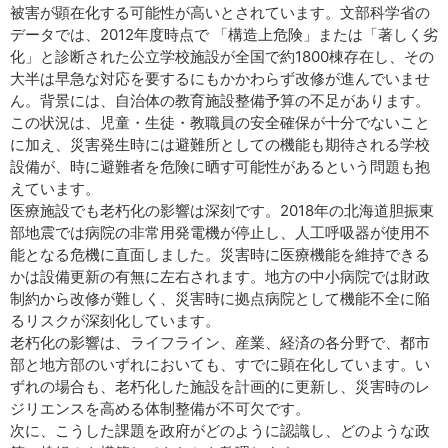
被害が顕在化する可能性が高いとされています。文部科学省の
データでは、2012年度時点で 「構造上危険」または「著しく劣
化」と診断された公立学校施設が全国で約1800棟存在し、その
大半は早急な対応を要するにもかかわらず改修が進んでいませ
ん。背景には、自治体の教育施設整備予算の不足があります。
この状況は、児童・生徒・教職員の安全確保が十分でないこと
に加え、災害発生時には避難所としての機能も期待される学校
設備が、時に避難者を危険に晒す可能性があるという問題も抱
えています。
医療施設でも老朽化の影響は深刻です。2018年の北海道胆振東
部地震では病院の非常用発電機が停止し、人工呼吸器が使用不
能となる危機に直面しました。災害時に医療機能を維持できる
かは設備更新の有無に左右されます。地方の中小病院では財政
制約から改修が難しく、災害時に拠点病院として機能不全に陥
るリスクが深刻化しています。
老朽化の影響は、ライフライン、産業、経済の各分野で、都市
部と地方部のいずれにおいても、すでに顕在化しています。い
ずれの場合も、老朽化した施設を計画的に更新し、災害時のレ
ジリエンスを高める体制整備が不可欠です。
次に、こうした課題を政府がどのように認識し、どのような政