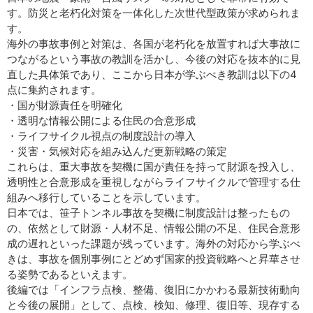
す。防災と老朽化対策を一体化した次世代型政策が求められま
す。
海外の事故事例と対策は、各国が老朽化を放置すれば大事故に
つながるという事故の教訓を活かし、今後の対応を抜本的に見
直した具体策であり、ここから日本が学ぶべき教訓は以下の4
点に集約されます。
・国が財源責任を明確化
・透明な情報公開による住民の合意形成
・ライフサイクル視点の制度設計の導入
・災害・気候対応を組み込んだ更新戦略の策定
これらは、重大事故を契機に国が責任を持って財源を投入し、
透明性と合意形成を重視しながらライフサイクルで管理する仕
組みへ移行していることを示しています。
日本では、笹子トンネル事故を契機に制度設計は整ったもの
の、依然として財源・人材不足、情報公開の不足、住民合意形
成の遅れといった課題が残っています。海外の対応から学ぶべ
きは、事故を個別事例にとどめず国家的投資戦略へと昇華させ
る姿勢であるといえます。
後編では「インフラ点検、整備、復旧にかかわる最新技術動向
と今後の展開」として、点検、検知、修理、復旧等、現存する