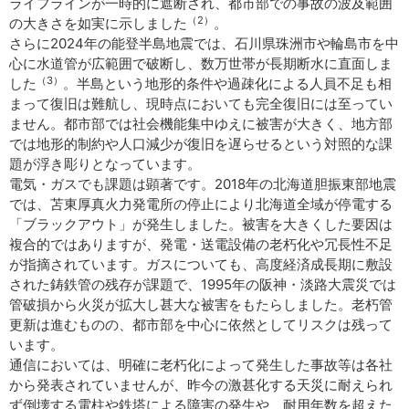
ライフラインが一時的に遮断され、都市部での事故の波及範囲
（2）
の大きさを如実に示しました
。
さらに2024年の能登半島地震では、石川県珠洲市や輪島市を中
心に水道管が広範囲で破断し、数万世帯が長期断水に直面しま
（3）
した
。半島という地形的条件や過疎化による人員不足も相
まって復旧は難航し、現時点においても完全復旧には至ってい
ません。都市部では社会機能集中ゆえに被害が大きく、地方部
では地形的制約や人口減少が復旧を遅らせるという対照的な課
題が浮き彫りとなっています。
電気・ガスでも課題は顕著です。2018年の北海道胆振東部地震
では、苫東厚真火力発電所の停止により北海道全域が停電する
「ブラックアウト」が発生しました。被害を大きくした要因は
複合的ではありますが、発電・送電設備の老朽化や冗長性不足
が指摘されています。ガスについても、高度経済成長期に敷設
された鋳鉄管の残存が課題で、1995年の阪神・淡路大震災では
管破損から火災が拡大し甚大な被害をもたらしました。老朽管
更新は進むものの、都市部を中心に依然としてリスクは残って
います。
通信においては、明確に老朽化によって発生した事故等は各社
から発表されていませんが、昨今の激甚化する天災に耐えられ
ず倒壊する電柱や鉄塔による障害の発生や、耐用年数を超えた