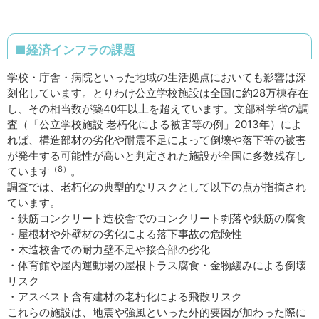
■経済インフラの課題
学校・庁舎・病院といった地域の生活拠点においても影響は深
刻化しています。とりわけ公立学校施設は全国に約28万棟存在
し、その相当数が築40年以上を超えています。文部科学省の調
査（「公立学校施設 老朽化による被害等の例」2013年）によ
れば、構造部材の劣化や耐震不足によって倒壊や落下等の被害
が発生する可能性が高いと判定された施設が全国に多数残存し
（8）
ています
。
調査では、老朽化の典型的なリスクとして以下の点が指摘され
ています。
・鉄筋コンクリート造校舎でのコンクリート剥落や鉄筋の腐食
・屋根材や外壁材の劣化による落下事故の危険性
・木造校舎での耐力壁不足や接合部の劣化
・体育館や屋内運動場の屋根トラス腐食・金物緩みによる倒壊
リスク
・アスベスト含有建材の老朽化による飛散リスク
これらの施設は、地震や強風といった外的要因が加わった際に