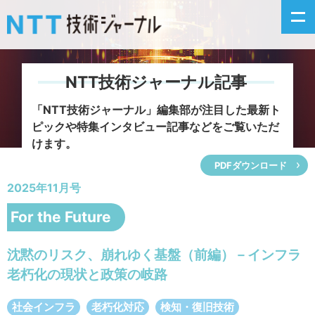
NTT技術ジャーナル記事
新着情報
「NTT技術ジャーナル」編集部が注目した
最新ト
ピックや特集インタビュー記事などをご覧いただ
最新号の主な記事
けます。
PDFダウンロード
カテゴリ毎記事
2025年11月号
掲載月毎記事
For the Future
イベントカレンダー
沈黙のリスク、崩れゆく基盤（前編）－インフラ
老朽化の現状と政策の岐路
問い合わせ
社会インフラ
老朽化対応
検知・復旧技術