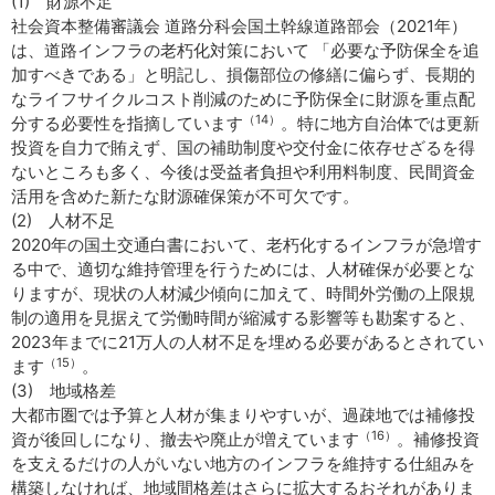
(1) 財源不足
社会資本整備審議会 道路分科会国土幹線道路部会（2021年）
は、道路インフラの老朽化対策において 「必要な予防保全を追
加すべきである」と明記し、損傷部位の修繕に偏らず、長期的
なライフサイクルコスト削減のために予防保全に財源を重点配
（14）
分する必要性を指摘しています
。特に地方自治体では更新
投資を自力で賄えず、国の補助制度や交付金に依存せざるを得
ないところも多く、今後は受益者負担や利用料制度、民間資金
活用を含めた新たな財源確保策が不可欠です。
(2) 人材不足
2020年の国土交通白書において、老朽化するインフラが急増す
る中で、適切な維持管理を行うためには、人材確保が必要とな
りますが、現状の人材減少傾向に加えて、時間外労働の上限規
制の適用を見据えて労働時間が縮減する影響等も勘案すると、
2023年までに21万人の人材不足を埋める必要があるとされてい
（15）
ます
。
(3) 地域格差
大都市圏では予算と人材が集まりやすいが、過疎地では補修投
（16）
資が後回しになり、撤去や廃止が増えています
。補修投資
を支えるだけの人がいない地方のインフラを維持する仕組みを
構築しなければ、地域間格差はさらに拡大するおそれがありま