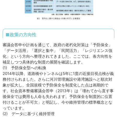
■政策の方向性
審議会答申や計画を通じて、政府の老朽化対策は「予防保全」
「データ活用」「選択と集中」「民間活力」「レジリエンス強
化」という方向へ整理されてきました。ここでは、各方向性を
補足しつつ具体的な制度の展開を確認します。
(1) 予防保全型への転換
2014年以降、道路橋やトンネルは5年に1度の近接目視点検が義
務付けられました。さらに河川管理施設や港湾施設へと順次対
象が拡大し、全国規模で予防保全を制度化した点は画期的で
す。社会資本整備審議会答申（2013年）は「壊れてから直す事
後保全では費用も人命も失われます。予防保全を制度的に位置
付けることが不可欠」と明記し、今や維持管理の標準概念とな
っています。
(2) データに基づく維持管理