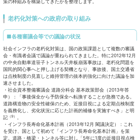
策の枠組みを構築してきたかを整理します。
老朽化対策への政府の取り組み
■各種審議会等での議論の状況
社会インフラの老朽化対策は、国の政策課題として複数の審議
会・有識者会議で議論が重ねられてきました。特に2012年12月
の中央自動車道笹子トンネル天井板崩落事故は、老朽化問題を
国民的関心事へと押し上げる契機となり、事故後、国土交通省
は点検制度の見直しと維持管理の抜本的強化に向けた議論を加
速させました。
・社会資本整備審議会 道路分科会 基本政策部会（2013年答
申）：「事後保全から予防保全へ転換することが急務である。
道路構造物の安全性確保のため、近接目視による定期点検制度
を義務化し、劣化状況に応じた計画的補修を実施すべき」と明
（9）
記
。
・インフラ長寿命化基本計画（2013年12月 閣議決定）：これ
を受け、国として初めて「インフラ長寿命化基本計画」を策
定。道路・橋梁・トンネル等に対し「5年に1度の近接目視点検