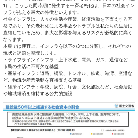
1）。こうした同時期に発生する一斉老朽化は、日本の社会イン
フラが抱える最大の特徴といえます。
社会インフラは、人々の生活や産業、経済活動を下支えする基
盤であり、その老朽化による事故やトラブルは私たちの生活に
直結しているため、多大な影響を与えるリスクが必然的に高く
なります。
本稿では便宜上、インフラを以下の3つに分類し、それぞれの
現状と課題を整理します。
・ライフラインインフラ：上下水道、電気、ガス、通信など、
市民の生活に不可欠な基盤
・産業インフラ：道路、橋梁、トンネル、鉄道、港湾、空港な
ど、物流や産業活動を直接支える基盤
・経済インフラ：学校、病院、庁舎、文化施設など、社会活動
や地域経済を維持する公共的施設