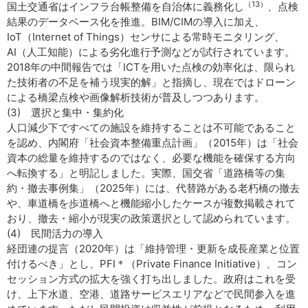
（13）
国土交通省はインフラ台帳整備を自治体に義務化し
、点検
結果のデータベース化を推進。BIM/CIMの導入に加え、
IoT（Internet of Things）センサによる常時モニタリング、
AI（人工知能）による劣化進行予測などが試行されています。
2018年の中間報告では「ICTを用いた点検の効率化は、限られ
た技術者の不足を補う現実的解」と指摘し、現在ではドローン
による橋梁点検や画像解析技術が普及しつつあります。
(3) 選択と集中・集約化
人口減少下ですべての施設を維持することは不可能であること
を認め、内閣府「社会資本整備重点計画」（2015年）は「社会
資本の総量を維持するのではなく、必要な機能を確保する方向
へ転換する」と明記しました。実際、国交省「道路橋等の集
約・撤去事例集」（2025年）には、代替路がある老朽橋の撤去
や、車道橋を歩道橋へと機能縮小したケースが複数掲載されて
おり、撤去・縮小が現実の政策選択として認められています。
(4) 民間活力の導入
経団連の提言（2020年）は「維持管理・更新を成長産業と位置
付けるべき」とし、PFI＊（Private Finance Initiative）、コン
セッション方式の拡大を強く打ち出しました。政府はこれを受
け、上下水道、空港、道路サービスエリアなどで民間参入を進