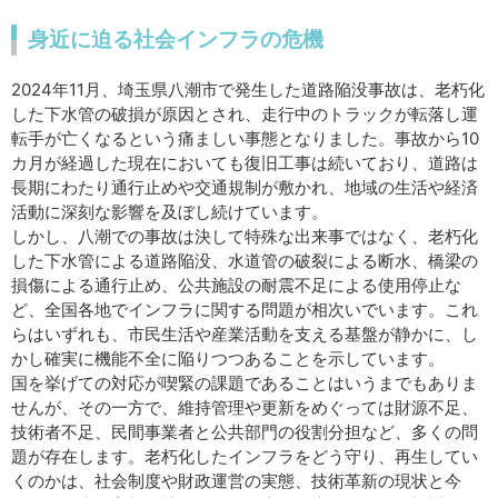
身近に迫る社会インフラの危機
2024年11月、埼玉県八潮市で発生した道路陥没事故は、老朽化
した下水管の破損が原因とされ、走行中のトラックが転落し運
転手が亡くなるという痛ましい事態となりました。事故から10
カ月が経過した現在においても復旧工事は続いており、道路は
長期にわたり通行止めや交通規制が敷かれ、地域の生活や経済
活動に深刻な影響を及ぼし続けています。
しかし、八潮での事故は決して特殊な出来事ではなく、老朽化
した下水管による道路陥没、水道管の破裂による断水、橋梁の
損傷による通行止め、公共施設の耐震不足による使用停止な
ど、全国各地でインフラに関する問題が相次いでいます。これ
らはいずれも、市民生活や産業活動を支える基盤が静かに、し
かし確実に機能不全に陥りつつあることを示しています。
国を挙げての対応が喫緊の課題であることはいうまでもありま
せんが、その一方で、維持管理や更新をめぐっては財源不足、
技術者不足、民間事業者と公共部門の役割分担など、多くの問
題が存在します。老朽化したインフラをどう守り、再生してい
くのかは、社会制度や財政運営の実態、技術革新の現状と今