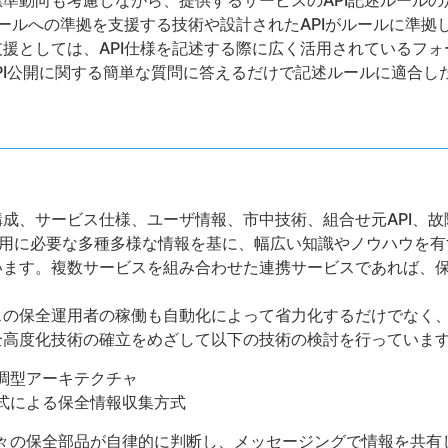
準動向も考慮しながら、提供するサービスのAPI記述ルール
ルールへの準拠を支援する技術や設計されたAPIがルールに準
援としては、API仕様を記述する際に広く活用されているフォーマ
を活用し、API公開に関する簡単な質問に答えるだけで記述ルールに適
、サービス仕様、ユーザ情報、市中技術、組合せ元API、故障申告
)など保守運用に必要な多種多様な情報を基に、幅広い知識やノウハウ
います。複数サービスを組み合わせた連携サービスであれば、
スの保全運用者の稼働も自動化によって省力化するだけでなく
高度化技術の確立をめざして以下の技術の検討を行っています(
調型アーキテクチャ
式による保全情報収集方式
々の保全部品が自律的に判断し、メッセージングで情報を共有