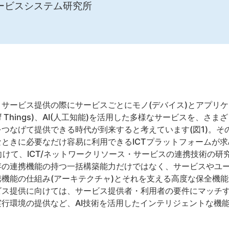
ービスシステム研究所
サービス提供の際にサービスごとにモノ(デバイス)とアプリ
et of Things)、AI(人工知能)を活用した多様なサービスを
つなげて提供できる時代が到来すると考えています(図1)。そ
ときに必要なだけ容易に利用できるICTプラットフォームが
向けて、ICT/ネットワークリソース・サービスの連携技術の研
存の連携機能の持つ一括構築能力だけではなく、サービスやユ
機能の仕組み(アーキテクチャ)とそれを支える高度な保全機
ビス提供に向けては、サービス提供者・利用者の要件にマッチ
行環境の提供など、AI技術を活用したインテリジェントな機