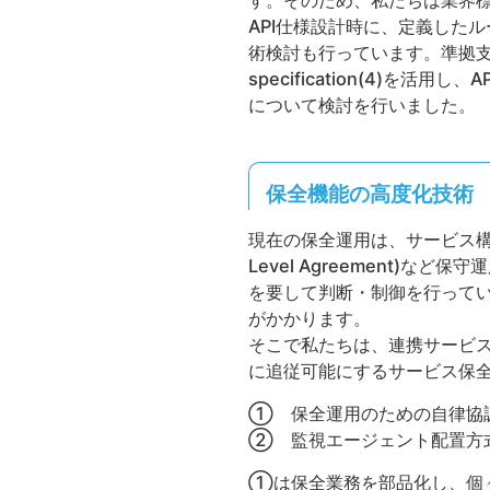
す。そのため、私たちは業界標
API仕様設計時に、定義した
術検討も行っています。準拠支
specification(4)
について検討を行いました。
保全機能の高度化技術
現在の保全運用は、サービス構成
Level Agreement
を要して判断・制御を行って
がかかります。
そこで私たちは、連携サービ
に追従可能にするサービス保全
① 保全運用のための自律協
② 監視エージェント配置方
①は保全業務を部品化し、個