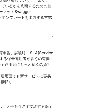
の定義を進めています。また、
拠しているかを判断するための技
ットSwagger
合したテンプレートを出力する方式
、試験呼、SLA(Service
を有する保全運用者が多くの稼働
保全運用者にもっと多くの負担
、運用面でも新サービスに容易
図2)。
し、人手を介さず協調する保全