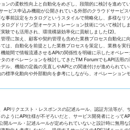
ションの柔軟性向上と自動化をめざし、段階的に検討を進めて
てサービス申込み機能が公開されている外部のクラウドサービ
要な事前設定をカタログというスタイルで簡略化し、多様なリ
タログドリブン型オーケストレーション技術について検討しました
実験でも活用され、環境構築効率化に貢献しました(2)。
ス管理に加え、顧客や契約管理も含めた業務プロセス自動化に
っては、自動化を前提とした業務プロセスを策定し、業務を実
機能間で情報流通させるAPIの関係性を明確に示したオペレ
タのオペレーションを検討してきたTM ForumでもAPI活用
デル、機能の定義の見直しやAPIとの関連付けが進められている
他の標準化動向や外部動向を参考にしながら、オペレーション
は、APIリクエスト・レスポンスの記述ルール、認証方法等が
のようにAPI仕様が不ぞろいだと、サービス開発者にとってA
、公開ルール・記述ルールが定められていないと設計時に無用