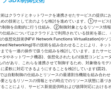
ブSDx制御技術
技術はクラウドとネットワークを連携させたサービスの提供に
ための技術として次のような検討を進めています。①サービス
)の制御を自動的に行う仕組み、②制御対象となるリソース情
の仕組みについてはクラウド上で利用されている技術を基に、
技術(NFV: Network Functions Virtualizati
e Defined Networking)等の技術を組み合わせることにより
ンまでを一連の操作で扱う仕組みを検討しています。またサー
ータやネットワーク機器)、仮想化されたもの(仮想コンピュー
なものがあり、これらを連携させて制御するため、対象物をモデ
に柔軟に対応できるようにすることを検討しています(図2)。
8(秋)では自動制御の仕組みとリソースの最適割当機能を組み合
必要となるリソースの情報とその時点でのリソース状態に基づ
することにより、サービス新規提供時および故障対応における