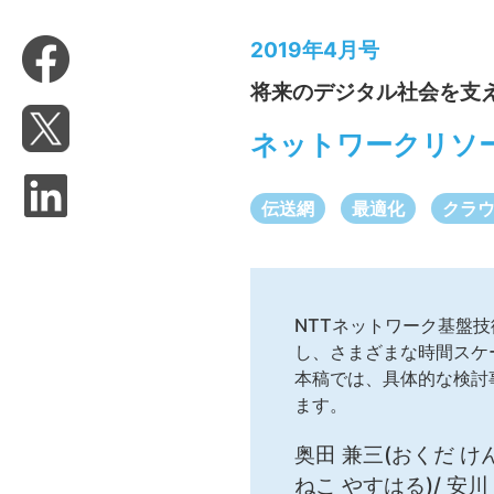
2019年4月号
将来のデジタル社会を支
ネットワークリソ
伝送網
最適化
クラウ
NTTネットワーク基盤
し、さまざまな時間スケ
本稿では、具体的な検討
ます。
奥田 兼三(おくだ けん
ねこ やすはる)/ 安