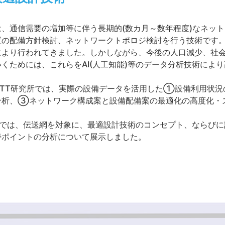
、通信需要の増加等に伴う長期的(数カ月～数年程度)なネッ
置の配備方針検討、ネットワークトポロジ検討を行う技術です
により行われてきました。しかしながら、今後の人口減少、社
くためには、これらをAI(人工知能)等のデータ分析技術によ
。
NTT研究所では、実際の設備データを活用した①設備利用状
分析、③ネットワーク構成案と設備配備案の最適化の高度化・
8(秋)では、伝送網を対象に、最適設計技術のコンセプト、なら
善ポイントの分析について展示しました。