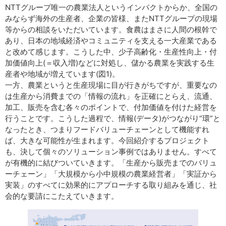
NTTグループ唯一の農業法人というインパクトからか、全国の
みならず海外の生産者、企業の皆様、またNTTグループの現場
等からの相談をいただいています。食農はまさに人間の根幹で
あり、日本の地域経済やコミュニティを支える一大産業である
と改めて感じます。こうした中、少子高齢化・生産性向上・付
加価値向上(＝収入増)などに対処し、儲かる農業を実践する生
産者や地域が増えています(図1)。
一方、農業というと生産現場に目が行きがちですが、重要なの
は生産から消費までの「情報の流れ」を正確にとらえ、流通、
加工、販売を含む各々のポイントで、付加価値を付けた経営を
行うことです。こうした過程で、情報(データ)がつながり“環”と
なったとき、つまりフードバリューチェーンとして機能すれ
ば、大きな可能性が生まれます。今回紹介するプロジェクト
も、決して個々のソリューション事例ではありません。すべて
が有機的に結びついていきます。「生産から販売までのバリュ
ーチェーン」「大規模から小中規模の農業経営者」「実証から
実装」のすべてに効果的にアプローチする取り組みを通じ、社
会的な要請にこたえていきます。