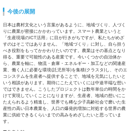
今後の展開
日本は農村文化という言葉があるように、地域づくり、人づく
りに農業が密接にかかわっています。スマート農業というと
「生産現場のICT活用」に目が行きがちですが、私たちがめざ
すのはそこではありません。「地域づくり」に対し、自ら担う
べき役割をもってかかわりたいのです。農業はその基点となり
得る、重要で可能性のある産業です。今いくつかの自治体か
ら、農業を軸に、物流・倉庫・エネルギー・加工などの関連産
業、働く人に必要な環境(託児所等)を集積(クラスタ)し、そのエ
コシステムを生産者へ提供することで、地域を元気にしたいと
いう相談があります。期待にこたえていくには中途半端な想い
ではできません。こうしたプロジェクトは数年単位の時間をか
けて実現していくことになりますが、生産者、地域の想いにこ
たえられるよう精進し、世界でも稀な少子高齢社会で磨いた生
産性の高い日本農業を、人口の爆発的増加に対処する世界の農
業に供給できるくらいまでの高みをめざしたいと思っていま
す。