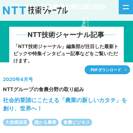
NTT技術ジャーナル記事
新着情報
「NTT技術ジャーナル」編集部が注目した
最新ト
ピックや特集インタビュー記事などをご覧いただ
最新号の主な記事
けます。
PDFダウンロード
カテゴリ毎記事
2020年4月号
NTTグループの食農分野の取り組み
掲載月毎記事
社会的要請にこたえる「農業の新しいカタチ」を
イベントカレンダー
創り、世界へ！
問い合わせ
大規模温室
儲かる農業
食農ビジネス