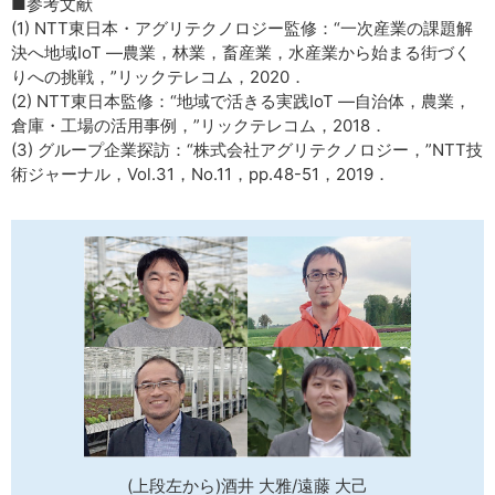
■参考文献
(1) NTT東日本・アグリテクノロジー監修：“一次産業の課題解
決へ地域IoT ―農業，林業，畜産業，水産業から始まる街づく
りへの挑戦，”リックテレコム，2020．
(2) NTT東日本監修：“地域で活きる実践IoT ―自治体，農業，
倉庫・工場の活用事例，”リックテレコム，2018．
(3) グループ企業探訪：“株式会社アグリテクノロジー，”NTT技
術ジャーナル，Vol.31，No.11，pp.48-51，2019．
(上段左から)酒井 大雅/遠藤 大己