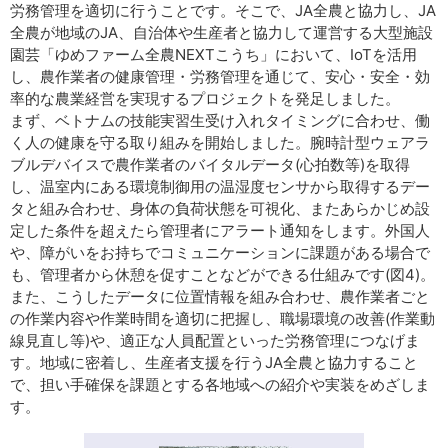
労務管理を適切に行うことです。そこで、JA全農と協力し、JA
全農が地域のJA、自治体や生産者と協力して運営する大型施設
園芸「ゆめファーム全農NEXTこうち」において、IoTを活用
し、農作業者の健康管理・労務管理を通じて、安心・安全・効
率的な農業経営を実現するプロジェクトを発足しました。
まず、ベトナムの技能実習生受け入れタイミングに合わせ、働
く人の健康を守る取り組みを開始しました。腕時計型ウェアラ
ブルデバイスで農作業者のバイタルデータ(心拍数等)を取得
し、温室内にある環境制御用の温湿度センサから取得するデー
タと組み合わせ、身体の負荷状態を可視化、またあらかじめ設
定した条件を超えたら管理者にアラート通知をします。外国人
や、障がいをお持ちでコミュニケーションに課題がある場合で
も、管理者から休憩を促すことなどができる仕組みです(図4)。
また、こうしたデータに位置情報を組み合わせ、農作業者ごと
の作業内容や作業時間を適切に把握し、職場環境の改善(作業動
線見直し等)や、適正な人員配置といった労務管理につなげま
す。地域に密着し、生産者支援を行うJA全農と協力すること
で、担い手確保を課題とする各地域への紹介や実装をめざしま
す。