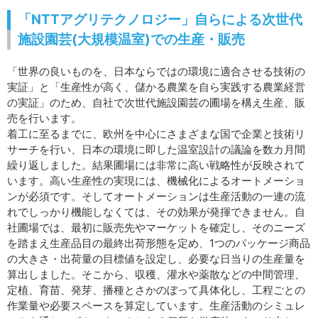
「NTTアグリテクノロジー」自らによる次世代
施設園芸(大規模温室)での生産・販売
「世界の良いものを、日本ならではの環境に適合させる技術の
実証」と「生産性が高く、儲かる農業を自ら実践する農業経営
の実証」のため、自社で次世代施設園芸の圃場を構え生産、販
売を行います。
着工に至るまでに、欧州を中心にさまざまな国で企業と技術リ
サーチを行い、日本の環境に即した温室設計の議論を数カ月間
繰り返しました。結果圃場には非常に高い戦略性が反映されて
います。高い生産性の実現には、機械化によるオートメーショ
ンが必須です。そしてオートメーションは生産活動の一連の流
れでしっかり機能しなくては、その効果が発揮できません。自
社圃場では、最初に販売先やマーケットを確定し、そのニーズ
を踏まえ生産品目の最終出荷形態を定め、1つのパッケージ商品
の大きさ・出荷量の目標値を設定し、必要な日当りの生産量を
算出しました。そこから、収穫、灌水や薬散などの中間管理、
定植、育苗、発芽、播種とさかのぼって具体化し、工程ごとの
作業量や必要スペースを算定しています。生産活動のシミュレ