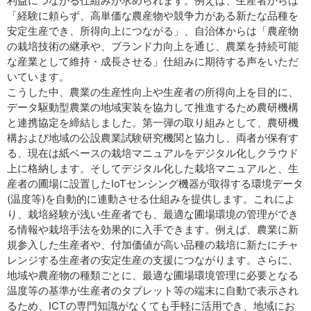
利益につながる仕組みが求められます。例えば、生産者からは
「経験に頼らず、高単価な農産物や競争力がある新たな品種を
安定生産でき、所得向上につながる」、自治体からは「農産物
の栽培技術の継承や、ブランド力向上を通じ、農業を持続可能
な産業として維持・成長させる」仕組みに期待する声をいただ
いています。
こうした中、農業の生産性向上や生産者の所得向上を目的に、
データ駆動型農業の地域実装を協力して推進するため農研機構
と連携協定を締結しました。第一弾の取り組みとして、農研機
構および地域の公設農業試験研究機関と協力し、両者が保有す
る、現在は紙ベースの栽培マニュアルをデジタル化しクラウド
上に格納します。そしてデジタル化した栽培マニュアルと、生
産者の圃場に設置したIoTセンシング機器が取得する環境データ
(温度等)を自動的に連動させる仕組みを提供します。これによ
り、栽培経験が浅い生産者でも、最適な圃場環境の管理ができ
る情報や栽培手法を効果的に入手できます。例えば、農業に新
規参入した生産者や、付加価値が高い品種の栽培に新たにチャ
レンジする生産者の安定生産の支援につながります。さらに、
地域や農産物の種類ごとに、最適な圃場環境管理に必要となる
温度等の基準が生産者のタブレット等の端末に自動で表示され
るため、ICTの専門知識がなくても手軽に活用でき、地域にお