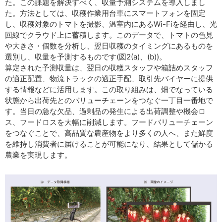
た。この課題を解決すべく、収量予測システムを導入しまし
た。方法としては、収穫作業用台車にスマートフォンを固定
し、収穫対象のトマトを撮影、温室内にあるWi-Fiを経由し、光
回線でクラウド上に蓄積します。このデータで、トマトの色見
や大きさ・個数を分析し、翌日収穫のタイミングにあるものを
選別し、収量を予測するものです(図2(a)、(b))。
算定された予測収量は、翌日の収穫スタッフや箱詰めスタッフ
の適正配置、物流トラックの適正手配、取引先バイヤーに提供
する情報などに活用します。この取り組みは、畑でなっている
状態から出荷先とのバリューチェーンをつなぐ一丁目一番地で
す。当日の急な欠品、過剰品の発生による出荷調整や機会ロ
ス、フードロスを大幅に削減します。フードバリューチェーン
をつなぐことで、高品質な農産物をより多くの人へ、また鮮度
を維持し消費者に届けることが可能になり、結果として儲かる
農業を実現します。