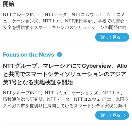
通信を必要とする際にも、より効率的な衛星利用が可能になる
開始
と期待されます。また、信号を分解して送信し、受信して再合
成するというプロセスを経ることにより、通信のセキュリティ
NTTグループ(NTT、NTTデータ、NTTコムウェア、NTTコミ
向上にもつながります。
ュニケーションズ、NTT Ltd.、NTT東日本)は、学校での安心・
このたび、本技術を実装した装置による衛星実験に成功したこ
安全を提供するスマートキャンパスソリューションの開発に向
とで、実際に衛星中継器上に散在する未使用帯域を有効利用で
けた共同検討を、2020年2月より田園調布雙葉学園と共同で開
詳しく見る
きることを明らかにしました。今後は中継器を共有する複数ユ
始しました。なお、本共同検討では、NTTグループが米国ラス
ーザに対する未使用帯域の効率的な割り当て方法について検討
ベガス市にて展開中の公共安全ソリューションに用いられてい
を進め、中継器のさらなる利用効率向上をめざします。
る技術を、日本で初めて導入します。
Focus on the News
NTTグループ、マレーシアにてCyberview、Allo
と共同でスマートシティソリューションのアジア
第1号となる実地検証を開始
NTTグループ(NTT、NTTコミュニケーションズ、NTT Ltd.、
情報通信総合研究所、NTTデータ、NTTコムウェア)は、米国ラ
スベガス市を皮切りに展開しているスマートシティ実現に向け
た取り組みについて、総務省2019年度事業「マレーシアにおけ
詳しく見る
る社会課題解決のためのスマートシティモデルの構築に関する
調査研究」の一環として、マレーシア現地のステークホルダと
連携しマレーシア・サイバージャヤ地区におけるアジア初の実