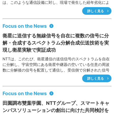
は、このような通信設備に対し、現場で発生した経年劣化によ
る故障や経年劣化だけでは説明できない特異故障について、材
詳しく見る
料的な観点から原因の究明と防止対策の提案を行っています。
ここでは、最近現場で発生した架空設備および地下設備での故
障事例について紹介します。
Focus on the News
衛星に送信する無線信号を自在に複数の信号に分
解・合成するスペクトラム分解合成伝送技術を実
現し衛星実験で実証成功
NTTは、このたび、衛星通信の送信信号のスペクトラムを自在
に分解し、宇宙空間にある衛星中継器の空いている任意の周波
数に分解後の信号を配置して通信し、受信側で分解された信号
を再び合成するという「スペクトラム分解合成伝送」を実現
詳しく見る
し、衛星を使用した実証実験でその有効性を確認しました。
本技術は、既存の衛星通信用モデムに外付け装置(アダプタ)と
して接続するだけで、信号のスペクトラムを分解・合成でき、
Focus on the News
これまで衛星中継器上に散在していた未使用帯域を、既存ユー
田園調布雙葉学園、NTTグループ、スマートキャ
ザの使用領域に影響を与えることなく利用することを可能とす
るものです。平常時の利便性向上に加え、災害時など急遽衛星
ンパスソリューションの創出に向けた共同検討を