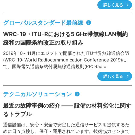
ンタでは、社会課題やビジネスユーザの課題と積極的に向き合
詳しく見る
うことで、その解決に向けた応用的研究開発を推進しており、
事業に密着したトライアルや実フィールドでのPoC(Proof of
Concept)などを通して、お客さまへの価値提供をめざしていま
グローバルスタンダード最前線
す。
WRC-19・ITU-Rにおける5 GHz帯無線LAN制約
緩和の国際条約改正の取り組み
2019年10～11月にエジプトで開催されたITU世界無線通信会議
(WRC-19: World Radiocommunication Conference 2019)に
て、国際電気通信条約付属無線通信規則(RR: Radio
Regulations)の改正が議論・合意されました。本規則は、各国
詳しく見る
政府が遵守義務を負う電波利用の国際ルールです。この会議に
おいて、日本が推進してきた5GHz帯無線LANの制度改正、特
に5.2 GHz帯(5150-5250 MHz)の屋外利用・高出力化の議題に
テクニカルソリューション
ついて、日本国内制度と整合するかたちでRRの改正に成功しま
最近の故障事例の紹介 ―― 設備の材料劣化に関す
した。NTTは、WRC-19、ITU-R(ITU Radiocommunication
Sector)や関連会合で、本議題の日本代表団主担当として、RR
るトラブル
改正に向けた技術検討やRR改正案の提案、合意形成等に約3年
通信設備は、安心・安全で安定した通信サービスを提供するた
間取り組んできました。ここでは、5GHz帯無線LANのRR改正
めに日々点検し、保守・運用されています。技術協力センタで
までの過程と改正RRの概要を説明します。