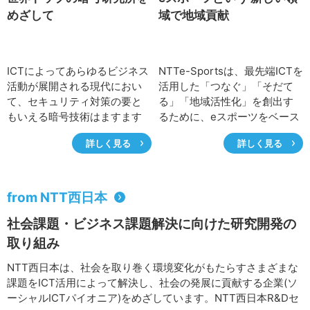
めざして
域で地域貢献
ICTによってあらゆるビジネス
NTTe-Sportsは、最先端ICTを
活動が展開される現代におい
活用した「つなぐ」「そだて
て、セキュリティ対策の要と
る」「地域活性化」を創出す
もいえる暗号技術はますます
るために、eスポーツをベース
信頼性・確実性への期待が高
として、イベントの開催から
詳しく見る
詳しく見る
まっています。暗号、ブロッ
競技会場提供、人材育成、自
クチェーンの世界的権威が集
治体の戦略コンサルティング
結するNTT Research, Inc.の
まで、幅広く、ワンストップ
Cryptography and
でeスポーツ関連ソリューショ
from NTT西日本
Information Security
ンを提供している。設立直後
社会課題・ビジネス課題解決に向けた研究開発の
Laboratories(CIS研)で陣頭指
の会社の紹介、将来への抱負
揮を執る岡本龍明フェロー
について澁谷直樹社長、およ
取り組み
に、研究所の進捗とトップレ
び自身もイベントのオーガナ
NTT西日本は、社会を取り巻く環境変化がもたらすさまざまな
ベルの研究者としての心構え
イザーとして有名な影澤潤一
課題をICT活用によって解決し、社会の発展に貢献する企業(ソ
を伺いました。
副社長に話を伺った。
ーシャルICTパイオニア)をめざしています。NTT西日本R&Dセ