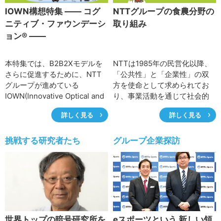
IOWN構想特集 ―― コグ
NTTグループの食農分野の
ニティブ・ファウンデーシ
取り組み
ョン® ――
本特集では、B2B2Xモデルを
NTTは1985年の民営化以降、
さらに促進するために、NTT
「公共性」と「企業性」の双
グループが進めている
方を使命として求められてお
IOWN(Innovative Optical and
り、事業活動を通じて社会的
Wireless Network)構想の1つ
課題を解決する「Smart
詳しく見る
詳しく見る
であるコグニティブ・ファウ
World」の実現に取り組んでい
ンデーション®の概要、および
る。農業も重点分野として位
これらを支える技術、現在の
置付け、これまで通信事業で
挑戦する研究者たち
グループ企業探訪
取り組みについて紹介する。
培ってきたICTを活用、象徴的
なパートナーとの連携により
その課題解決を図る「Smart
Agri」の実現にも取り組んでい
る。本特集では、NTTグルー
プの食農分野の取り組みにつ
いて紹介する。
世界トップの暗号研究所を
eスポーツという 新しい領