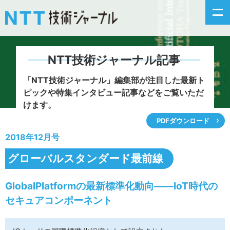
NTT技術ジャーナル記事
新着情報
「NTT技術ジャーナル」編集部が注目した
最新ト
ピックや特集インタビュー記事などをご覧いただ
最新号の主な記事
けます。
PDFダウンロード
カテゴリ毎記事
2018年12月号
掲載月毎記事
グローバルスタンダード最前線
イベントカレンダー
GlobalPlatformの最新標準化動向――IoT時代の
セキュアコンポーネント
問い合わせ