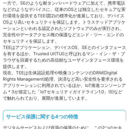
一方で、SEのような耐タンパハードウェアに加えて、携帯電話
などのようなデバイスに、従来のOSとは独立したセキュアな実
行環境を提供するTEE(図2)の標準化が進展しており、デバイス
OSより高いセキュリティを保証します。トラステッドアプリケ
ーションといわれる認定されたソフトウェアのみが実行され、
完全性やデータアクセス権の保護などエンド・ツー・エンドの
セキュリティを保証します。
TEEはアプリケーション、デバイスOS、SEとのインタフェース
を有するほか、Trusted UI(TUI)と呼ばれるマン・イン・ザ・ブ
ラウザを回避するための高信頼なユーザインタフェース環境を
提供します。
現在、TEEは生体認証処理や映像コンテンツのDRM(Digital
Rights Management)処理、決済など高い安全性を要求される
アプリケーションに利用されているほか、IoT推進コンソーシア
ム＊3が規定した「IoTセキュリティガイドライン1.0」(5)など
で触れられており、展開が進展しています。
サービス保護に関する4つの特徴
デジタルサービスおよび資源の保護のために、この2つのセキ