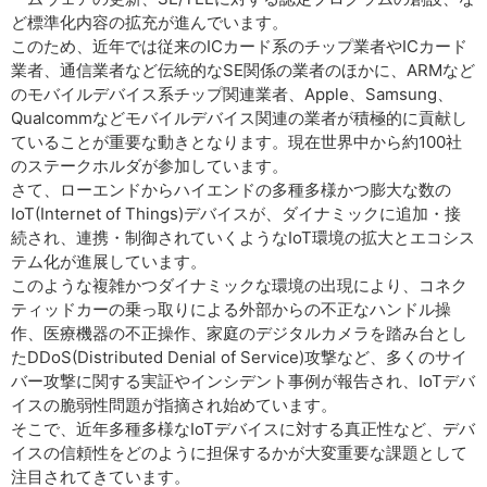
ど標準化内容の拡充が進んでいます。
このため、近年では従来のICカード系のチップ業者やICカード
業者、通信業者など伝統的なSE関係の業者のほかに、ARMなど
のモバイルデバイス系チップ関連業者、Apple、Samsung、
Qualcommなどモバイルデバイス関連の業者が積極的に貢献し
ていることが重要な動きとなります。現在世界中から約100社
のステークホルダが参加しています。
さて、ローエンドからハイエンドの多種多様かつ膨大な数の
IoT(Internet of Things)デバイスが、ダイナミックに追加・接
続され、連携・制御されていくようなIoT環境の拡大とエコシス
テム化が進展しています。
このような複雑かつダイナミックな環境の出現により、コネク
ティッドカーの乗っ取りによる外部からの不正なハンドル操
作、医療機器の不正操作、家庭のデジタルカメラを踏み台とし
たDDoS(Distributed Denial of Service)攻撃など、多くのサイ
バー攻撃に関する実証やインシデント事例が報告され、IoTデバ
イスの脆弱性問題が指摘され始めています。
そこで、近年多種多様なIoTデバイスに対する真正性など、デバ
イスの信頼性をどのように担保するかが大変重要な課題として
注目されてきています。