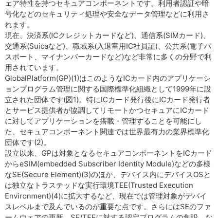
ェア特性を持つセキュアコンポーネントです。利用者認証や暗
号化などのセキュリティ処理や安全なデータ管理などに利用さ
れます。
現在、決済系(ICクレジットカードなど)、通信系(SIMカード)、
交通系(Suicaなど)、職域系(入退室用IC社員証)、公共系(電子パ
スポート、マイナンバーカードなど)など非常に多くの分野で利
用されています。
GlobalPlatform(GP)(1)はこのようなICカード内のアプリケーシ
ョンプログラム管理に関する国際標準化組織として1999年に設
立された団体です(図1)。特にICカード発行後にICカード発行者
とサービス提供者が協調してリモートかつセキュアにICカード
に対してアプリケーションを搭載・管理することを可能にし
た、セキュアコンポーネント関連では世界最有力の業界標準化
団体です(2)。
設立以来、GPは対象となるセキュアコンポーネントをICカード
からeSIM(embedded Subscriber Identity Module)などの多様
なSE(Secure Element)(3)のほか、デバイス内にデバイスOSと
は独立なトラステッドな実行環境TEE(Trusted Execution
Environment)(4)に拡大するなど、現在では管理対象がデバイ
スレベルまで及んでいるのが重要な点です。さらにはSEのファ
ームウェアの更新、SE/TEEに対する認定プログラムの創設、な