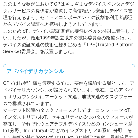
このような状況においてGPはさまざまなデバイスベンダとデジ
タルサービスの提供者が協調して高信頼かつ安全にデバイス管
理を行えるよう、セキュアコンポーネントの役割を利用者認証
からデバイス認証へと拡張しようとしています。
このためIoT、デバイス認証関連の要件レベルの検討に着手して
いましたが、最近1999年設立以来の技術委員会の改編を行い、
デバイス認証関連の技術仕様を定める「TPS(Trusted Platform
Service)委員会」を設置しました。
アドバイザリカウンシル
GPでは技術仕様を策定する前に、要件を議論する場として、ア
ドバイザリカウンシルが設けられています。現在、このアドバ
イザリカウンシルはマーケット関連、地域関連のタスクフォー
スで構成されています。
マーケット関連のタスクフォースとしては、コンシューマIoT、
インダストリアルIoT、セキュリティの3つのタスクフォースが
存在し、それぞれウェアラブルデバイスなどのコンシューマ系
IoT分野、Industory4.0などのインダストリアル系IoT分野、そ
して信頼の基点(Root of Trust: RoT)と信頼の連鎖・最新暗号サ