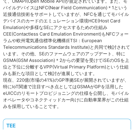
て、OMAPI(Open Mobile API)が規定されています。また、モ
バイルデバイスはNFC(Near Field Communication)＊1という
近接通信技術をサポートしていますが、NFCを通じてモバイル
デバイスのカードのエミュレーション環境HCE(Host Card
Emulation)や多様なSEにアクセスするための仕組み
CEE(Contactless Card Emulation Environment)もNFCフォー
ラムや欧州電気通信標準化機構(ETSI：European
Telecommunications Standards Institute)と共同で検討されて
います。その他、SEのファームウェアのアップデート、特に
GSMA(GSM Association)＊2からの要望を受けてiSEのOSを上
位と下位に分離するVPP(Virtual Primary Platform)という仕組
みも新たな項目として検討が進展しています。
現在、220億(市場の41%)のGP準拠SEが展開されていますが、
特にIoT関連で注目すべき点としてはGSMAがGPを活用した
eUICCのリモートプロビジョニングの仕様を公開し、モバイル
オペレータやコネクティッドカー向けに自動車業界がこの仕組
みを採用していることです。
TEE