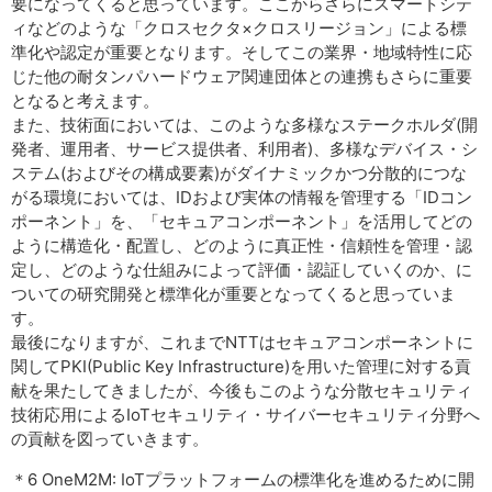
要になってくると思っています。ここからさらにスマートシテ
ィなどのような「クロスセクタ×クロスリージョン」による標
準化や認定が重要となります。そしてこの業界・地域特性に応
じた他の耐タンパハードウェア関連団体との連携もさらに重要
となると考えます。
また、技術面においては、このような多様なステークホルダ(開
発者、運用者、サービス提供者、利用者)、多様なデバイス・シ
ステム(およびその構成要素)がダイナミックかつ分散的につな
がる環境においては、IDおよび実体の情報を管理する「IDコン
ポーネント」を、「セキュアコンポーネント」を活用してどの
ように構造化・配置し、どのように真正性・信頼性を管理・認
定し、どのような仕組みによって評価・認証していくのか、に
ついての研究開発と標準化が重要となってくると思っていま
す。
最後になりますが、これまでNTTはセキュアコンポーネントに
関してPKI(Public Key Infrastructure)を用いた管理に対する貢
献を果たしてきましたが、今後もこのような分散セキュリティ
技術応用によるIoTセキュリティ・サイバーセキュリティ分野へ
の貢献を図っていきます。
＊6 OneM2M: IoTプラットフォームの標準化を進めるために開