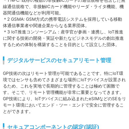
＊1 NFC: 既存の複数の非接触ICカードの通信規格を包含した無
線通信規格で、非接触ICカード機能やリーダ・ライタ機能、機
器間通信機能などが利用可能。
＊2 GSMA: GSM方式の携帯電話システムを採用している移動
体通信事業者や関連企業からなる業界団体。
＊3 IoT推進コンソーシアム：産学官が参画・連携し、IoT推進
に関する技術の開発・実証や新たなビジネスモデルの創出推進
するための体制を構築することを目的として設立した団体。
デジタルサービスのセキュアリモート管理
GP技術の次はリモート管理が可能であることです。特にIoT環
境ではセンサも含めてさまざまな場所にIoTデバイスが設置され
るため、これを実地で長期的に管理することは極めて困難で
す。そこで、リモート管理機能が非常に重要となってきます。
GP技術により、IoTデバイスに組み込まれたeSIMなどのSEをリ
モート環境においてエンド・ツー・エンドで安全に管理するこ
とができます。
セキュアコンポーネントの認定(認証)