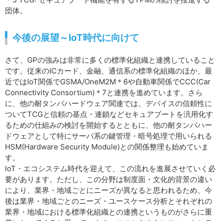
団体。
今後の展望～IoT時代に向けて
さて、GPの強みは非常に多くの標準化組織と連携していること
です。従来のICカード、金融、通信系の標準化組織のほか、最
近ではIoT関係でGSMA/OneM2M＊6や自動車関係でCCC(Car
Connectivity Consortium)＊7と連携を進めています。さら
に、他の耐タンパハードウェア関連では、デバイスの信頼性に
ついてTCGと信頼の基点・連鎖などセキュアブートを汎用化す
るための仕組みの検討を開始するとともに、他の耐タンパハー
ドウェアとして特にサーバ系の鍵管理・暗号処理で用いられる
HSM(Hardware Security Module)との関係整理も始めていま
す。
IoT・エコシステム時代を迎えて、この流れを進展させていく必
要があります。ただし、この分野は制度面・文化的背景の違い
により、業界・地域ごとにニーズが異なると思われるため、今
後は業界・地域ごとのニーズ・ユースケース分析とそれぞれの
業界・地域における標準化組織との連携というものがさらに重