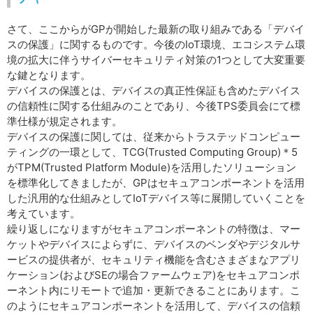
さて、ここからがGPが開始した最新の取り組みである「デバイ
スの保護」に関するものです。今後のIoT環境、エコシステム環
境の拡大に伴うサイバーセキュリティ対策の1つとして大変重要
な鍵となります。
デバイスの保護とは、デバイスの真正性保証も含めたデバイス
の信頼性に関する仕組みのことであり、今後TPS委員会にて標
準仕様が規定されます。
デバイスの保護に関しては、従来からトラステッドコンピュー
ティングの一環として、TCG(Trusted Computing Group)＊5
がTPM(Trusted Platform Module)を活用したソリューション
を標準化してきましたが、GPはセキュアコンポーネントを活用
した汎用的な仕組みとしてIoTデバイス等に展開していくことを
考えています。
繰り返しになりますがセキュアコンポーネントの特徴は、マー
ケットやデバイスによらずに、デバイスのベンダやデジタルサ
ービスの提供者が、セキュリティ機能を含むさまざまなアプリ
ケーション(およびSEの場合ファームウェア)をセキュアコンポ
ーネント内にリモートで追加・更新できることにあります。こ
のようにセキュアコンポーネントを活用して、デバイスの信頼