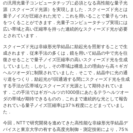
サイトマップ
の汎用光量子コンピュータチップに必須となる高性能な量子光
源（スクィーズド光源）を実現しました．スクィーズド光とは
量子ノイズが圧縮された光で，これを用いることで量子もつれ
をつくることができます．光量子コンピュータチップ実現には
広い帯域と高い圧縮率を持った連続的なスクィーズド光が必要
とされています．
スクィーズド光は非線形光学結晶に励起光を照射することで生
成されます．従来手法の多くは，鏡を用いて結晶の中で光を往
復させることで量子ノイズ圧縮率の高いスクィーズド光を生成
していました．しかし，その帯域は構造上の理由から高々ギガ
ヘルツオーダに制限されていました．そこで，結晶中に光の通
り道をつくり，励起光が1回通過する間にスクィーズド光を生成
する手法が広帯域なスクィーズド光源として期待されていま
す．この手法ではギガヘルツの1000倍にあたるテラヘルツオー
ダの帯域が期待できるものの，これまで連続的な光として報告
されている量子ノイズ圧縮率は37％程度にとどまっていまし
た．
今回，NTTで研究開発を進めてきた高性能な非線形光学結晶デ
バイスと東京大学の有する高度光制御・測定技術により，75％