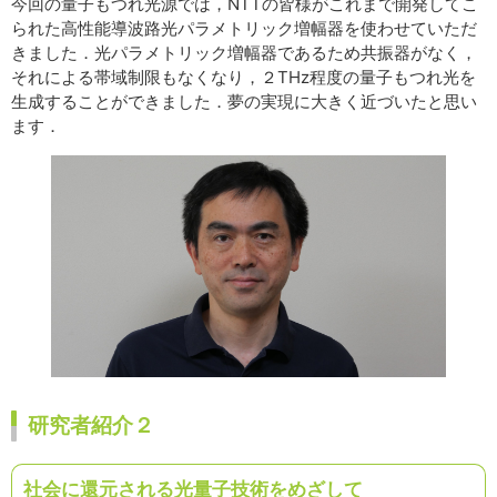
今回の量子もつれ光源では，NTTの皆様がこれまで開発してこ
られた高性能導波路光パラメトリック増幅器を使わせていただ
きました．光パラメトリック増幅器であるため共振器がなく，
それによる帯域制限もなくなり，２THz程度の量子もつれ光を
生成することができました．夢の実現に大きく近づいたと思い
ます．
研究者紹介２
社会に還元される光量子技術をめざして