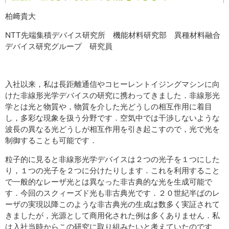
柏﨑貴大
NTT先端集積デバイス研究所 機能材料研究部 異種材料融合
デバイス研究グループ 研究員
入社以来，私は長距離通信やコヒーレントイジングマシンに向
けた非線形光学デバイスの研究に携わってきました．非線形光
学とは光と物質や，物質を介した光どうしの相互作用に着目
し，多彩な現象を扱う分野です．空気中では干渉しないような
波長の異なる光どうしが相互作用を引き起こすので，光で光を
制御することも可能です．
粒子的に見ると非線形光学デバイスは２つの光子を１つにした
り，１つの光子を２つに分けたりします．これを利用すること
で一般的なレーザ光とは異なった非古典的な光を生成可能で
す．今回のスクィーズド光も非古典光です．２０世紀半ばのレ
ーザの実現以降このような非古典光の生成は数多く実証されて
きましたが，光源として商用化された例は多くありません．私
は入社当時からこの研究に取り組みたいと考えていたのです