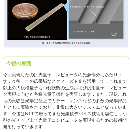
今後の展開
今回実現したのは光量子コンピュータの光源部分にあたりま
す．今後，この広帯域なスクィーズド光を活用して，これまで
以上の大規模量子もつれ状態の生成および汎用量子コンピュー
タ実現に向けた各種光量子操作を実証します．また，現状これ
らの実験は光学定盤上でミラー，レンズなどの多数の光学部品
とともに実験されており，非常に大きいシステムとなっていま
す．今後はNTTで培ってきた光集積デバイス技術を駆使し，小
型の光チップ上で光量子コンピュータを実現するための技術開
発を行っていきます．