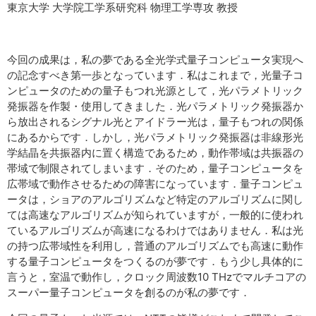
東京大学 大学院工学系研究科 物理工学専攻 教授
今回の成果は，私の夢である全光学式量子コンピュータ実現へ
の記念すべき第一歩となっています．私はこれまで，光量子コ
ンピュータのための量子もつれ光源として，光パラメトリック
発振器を作製・使用してきました．光パラメトリック発振器か
ら放出されるシグナル光とアイドラー光は，量子もつれの関係
にあるからです．しかし，光パラメトリック発振器は非線形光
学結晶を共振器内に置く構造であるため，動作帯域は共振器の
帯域で制限されてしまいます．そのため，量子コンピュータを
広帯域で動作させるための障害になっています．量子コンピュ
ータは，ショアのアルゴリズムなど特定のアルゴリズムに関し
ては高速なアルゴリズムが知られていますが，一般的に使われ
ているアルゴリズムが高速になるわけではありません．私は光
の持つ広帯域性を利用し，普通のアルゴリズムでも高速に動作
する量子コンピュータをつくるのが夢です．もう少し具体的に
言うと，室温で動作し，クロック周波数10 THzでマルチコアの
スーパー量子コンピュータを創るのが私の夢です．