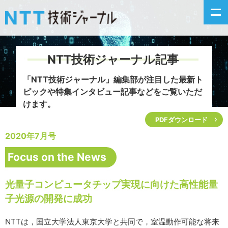
NTT技術ジャーナル記事
新着情報
「NTT技術ジャーナル」編集部が注目した
最新ト
ピックや特集インタビュー記事などをご覧いただ
最新号の主な記事
けます。
PDFダウンロード
カテゴリ毎記事
2020年7月号
掲載月毎記事
Focus on the News
イベントカレンダー
光量子コンピュータチップ実現に向けた高性能量
子光源の開発に成功
問い合わせ
NTTは，国立大学法人東京大学と共同で，室温動作可能な将来