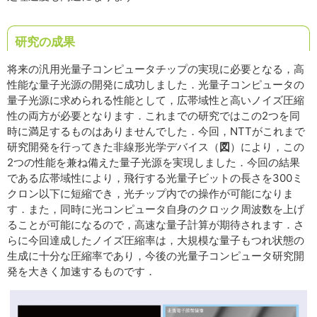
研究の成果
将来の汎用光量子コンピュータチップの実現に必要となる，高
性能な量子光源の開発に成功しました．光量子コンピュータの
量子光源に求められる性能として，広帯域性と高いノイズ圧縮
性の両方が必要となります．これまでの研究ではこの2つを同
時に満足するものはありませんでした．今回，NTTがこれまで
研究開発を行ってきた非線形光学デバイス（
図
）により，この
2つの性能を兼ね備えた量子光源を実現しました．今回の結果
である広帯域性により，飛行する光量子ビットの長さを300ミ
クロン以下に短縮でき，光チップ内での操作が可能になりま
す．また，同時に光コンピュータ自身のクロック周波数を上げ
ることが可能になるので，高速な量子計算が期待されます．さ
らに今回達成したノイズ圧縮率は，大規模な量子もつれ状態の
生成に十分な圧縮率であり，今後の光量子コンピュータ研究開
発を大きく加速するものです．