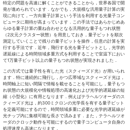
特定の問題を高速に解くことができることから，世界各国で開
発が進められています．なかでも，大規模な汎用量子計算の実
現に向けて，一方向量子計算という手法を利用する光量子コン
ピュータに期待が高まっています．この手法ではあらかじめあ
らゆる量子計算の重ね合わせとなる汎用的な量子もつれ状態
（2次元クラスター状態）を用意しておき，量子ビットを順次
測定していくことで残りの量子ビットを操作，任意の計算を実
行する手法です．近年，飛行する光を量子ビットとし，光学的
遅延線による時間領域多重方式を利用することで室温下におい
て1万量子ビット以上の量子もつれ状態が実現されました．
この方式では量子性を有した光（スクィーズド光）が用いられ
ます．特に連続的に飛行し，かつ広帯域なスクィーズド光は，
時間軸上に短い間隔で情報を載せることを可能にし，量子もつ
れ状態の大規模化や情報処理の高速化および光学的遅延線の短
縮（小型化）に有用となります．例えばテラヘルツオーダのス
クィーズド光は，約300ミクロンの光学長を有する量子ビット
を定義可能にするので，時間領域多重に必要な光学的遅延線が
光チップ内に集積可能な長さで済みます．また，テラヘルツオ
ーダのクロック動作を可能にするので量子コンピュータ自身の
処理速度も高速になります．