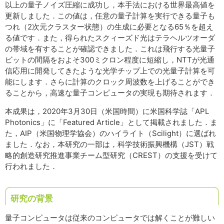
以上の量子ノイズ圧縮に成功し，本手法における世界最高値を
更新しました．この値は，任意の量子計算を実行できる量子も
つれ（2次元クラスター状態）の生成に必要となる65％を超え
る値です．また，得られたスクィーズド光はテラヘルツオーダ
の帯域を有することが確認できました．これは飛行する光量子
ビットの間隔をおよそ300ミクロン程度に短縮し，NTTが光通
信応用に開発してきたような光学チップ上での光量子計算を可
能にします．さらに計算のクロック周波数を上げることができ
ることから，高速な量子コンピュータの実現も期待されます．
本成果は，2020年3月30日（米国時間）に米国科学誌「APL
Photonics」に「Featured Article」として掲載されました．ま
た，AIP（米国物理学協会）のハイライト（Scilight）に選ばれ
ました．なお，本研究の一部は，科学技術振興機構（JST）戦
略的創造研究推進事業チーム型研究（CREST）の支援を受けて
行われました．
研究の背景
量子コンピュータは従来のコンピュータでは解くことが難しい