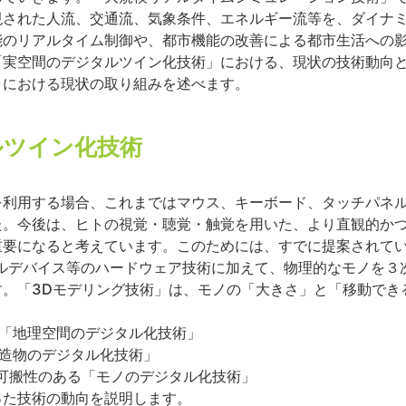
現された人流、交通流、気象条件、エネルギー流等を、ダイナ
能のリアルタイム制御や、都市機能の改善による都市生活への
「実空間のデジタルツイン化技術」における、現状の技術動向
」における現状の取り組みを述べます。
ルツイン化技術
を利用する場合、これまではマウス、キーボード、タッチパネ
た。今後は、ヒトの視覚・聴覚・触覚を用いた、より直観的か
重要になると考えています。このためには、すでに提案されて
ルデバイス等のハードウェア技術に加えて、物理的なモノを３
す。「3Dモデリング技術」は、モノの「大きさ」と「移動でき
い「地理空間のデジタル化技術」
建造物のデジタル化技術」
可搬性のある「モノのデジタル化技術」
った技術の動向を説明します。