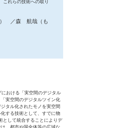
、これらの技術への取り
） ／森 航哉（も
グにおける「実空間のデジタル
。「実空間のデジタルツイン化
デジタル化されたモノを実空間
ル化する技術として、すでに物
術として統合することによりデ
では、都市や国全体等の広域な