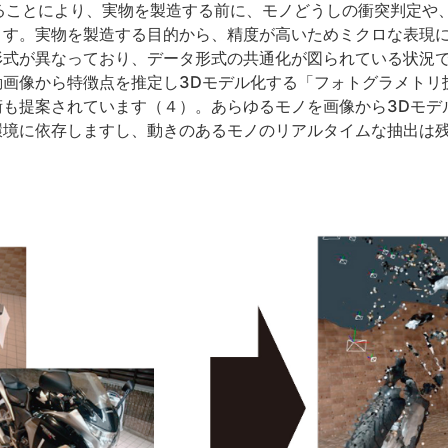
ることにより、実物を製造する前に、モノどうしの衝突判定や
ます。実物を製造する目的から、精度が高いためミクロな表現
形式が異なっており、データ形式の共通化が図られている状況
動画像から特徴点を推定し3Dモデル化する「フォトグラメトリ
術も提案されています（４）。あらゆるモノを画像から3Dモデ
環境に依存しますし、動きのあるモノのリアルタイムな抽出は