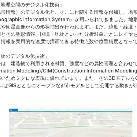
「地理空間のデジタル化技術」
地形情報）のデジタル化と、そこに付随する情報を付加し、地
graphic Information System）が用いられてきまし
位や衛星画像からの形状抽出が行われます。また、緯度・経度
図とその地形情報、国境・地物といった分析対象ごとにレイヤ
な情報を実用的な速度で描画できる特徴点数や位置精度となっ
造物のデジタル化技術」
では、建造物で利用される材質、強度などの属性管理と合わせて
rmation Modeling)/CIM(Construction Information
いためミクロな表現に優れています。また、その3DモデルをG
はGISとともにオープンな都市モデルとして公開する動きが出てい