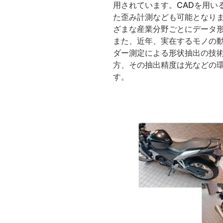
用されています。CADを用い
た歪み計測なども可能となり
ざまな産業分野ごとにデータ
また、近年、実在するモノの
ダー測定による形状抽出の技
方、その抽出精度は光などの
す。