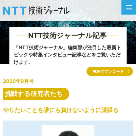
NTT技術ジャーナル記事
新着情報
「NTT技術ジャーナル」編集部が注目した
最新ト
ピックや特集インタビュー記事などをご覧いただ
最新号の主な記事
けます。
PDFダウンロード
カテゴリ毎記事
2020年9月号
掲載月毎記事
挑戦する研究者たち
イベントカレンダー
やりたいことを誰にも負けないように頑張る
問い合わせ