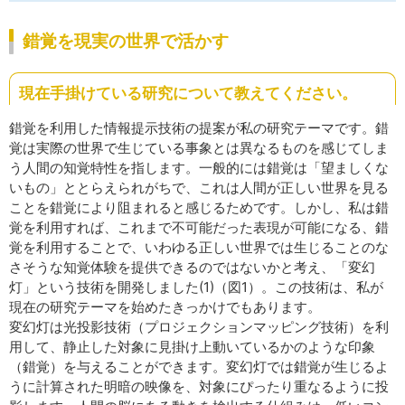
錯覚を現実の世界で活かす
現在手掛けている研究について教えてください。
錯覚を利用した情報提示技術の提案が私の研究テーマです。錯
覚は実際の世界で生じている事象とは異なるものを感じてしま
う人間の知覚特性を指します。一般的には錯覚は「望ましくな
いもの」ととらえられがちで、これは人間が正しい世界を見る
ことを錯覚により阻まれると感じるためです。しかし、私は錯
覚を利用すれば、これまで不可能だった表現が可能になる、錯
覚を利用することで、いわゆる正しい世界では生じることのな
さそうな知覚体験を提供できるのではないかと考え、「変幻
灯」という技術を開発しました(1)（図1）。この技術は、私が
現在の研究テーマを始めたきっかけでもあります。
変幻灯は光投影技術（プロジェクションマッピング技術）を利
用して、静止した対象に見掛け上動いているかのような印象
（錯覚）を与えることができます。変幻灯では錯覚が生じるよ
うに計算された明暗の映像を、対象にぴったり重なるように投