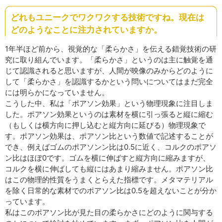
どれもユニークでワクワクする技術ですね。現在は
どのようなことに注力されていますか。
1年半ほど前から、視覚的な「柔らかさ」を伝える錯覚技術の研
究に取り組んでいます。「柔らかさ」というのは主に触覚を通
じて認識されると思いますが、人間が映像のみからどのように
して「柔らかさ」を認識するかという問いについてはまだ完全
には明らかになっていません。
こうした中、私は「ポアソン効果」という物理現象に注目しま
した。ポアソン効果というのは素材を横に引っ張ると縦に縮む
（もしくは横方向に押し込むと縦方向に延びる）物理現象で
す。ポアソン効果は、ポアソン比という数値で記述することが
でき、例えばゴムのポアソンン比は0.5に近く、コルクのポアソ
ン比はほぼ0です。ゴムを横に伸ばすと縦方向に縮みますが、
コルクを横に伸ばしても縦にはあまり縮みません。ポアソン比
はこの物理的性質をうまくとらえた指標です。メタマテリアル
を除く日常的な素材でのポアソン比は0.5を超えないことが分か
っています。
私はこのポアソン比が見た目の柔らかさにどのように関与する