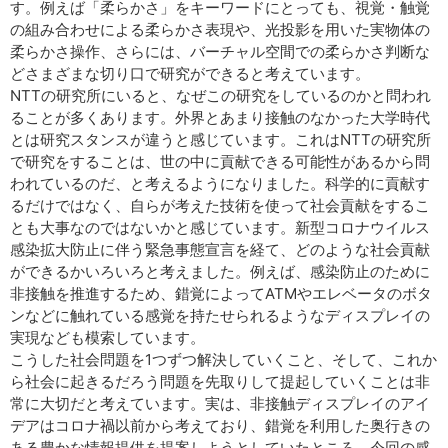
す。例えば「柔らかさ」をキーワードにとっても、視覚・触覚
の組み合わせによる柔らかさ表現や、光投影を用いた実物体の
柔らかさ操作、さらには、バーチャル空間での柔らかさ判断な
どさまざまな切り口で研究ができると考えています。
NTTの研究所にいると、なぜこの研究をしているのかと問われ
ることが多くあります。外界とあまり接触のなかった大学時代
とは研究スタンスが違うと感じています。これはNTTの研究所
で研究をすることは、世の中に貢献できる可能性があるから問
われているのだ、と考えるようになりました。科学的に貢献す
るだけではなく、自らが考えた技術を使って社会貢献をするこ
とも大事なのではないかと感じています。新型コロナウイルス
感染拡大防止に伴う緊急事態宣言を経て、どのような社会貢献
ができるかいろいろと考えました。例えば、感染防止のために
非接触を推進するため、錯覚によってATMやエレベータのボタ
ンなどに触れている感覚を持たせられるようなディスプレイの
実現なども模索しています。
こうした社会問題を1つずつ解決していくこと、そして、これか
ら社会に起きるだろう問題を先取りして提起していくことは非
常に大切だと考えています。実は、非接触ディスプレイのアイ
デアはコロナ禍以前から考えており、錯覚を利用した奥行きの
ある豊かな情報提供を提案しようとしていたところ、今回の感