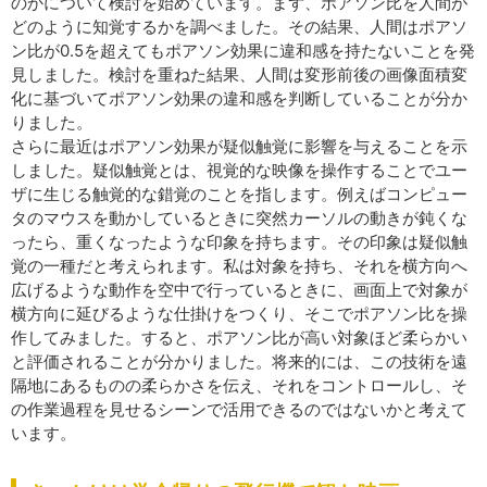
のかについて検討を始めています。まず、ポアソン比を人間が
どのように知覚するかを調べました。その結果、人間はポアソ
ン比が0.5を超えてもポアソン効果に違和感を持たないことを発
見しました。検討を重ねた結果、人間は変形前後の画像面積変
化に基づいてポアソン効果の違和感を判断していることが分か
りました。
さらに最近はポアソン効果が疑似触覚に影響を与えることを示
しました。疑似触覚とは、視覚的な映像を操作することでユー
ザに生じる触覚的な錯覚のことを指します。例えばコンピュー
タのマウスを動かしているときに突然カーソルの動きが鈍くな
ったら、重くなったような印象を持ちます。その印象は疑似触
覚の一種だと考えられます。私は対象を持ち、それを横方向へ
広げるような動作を空中で行っているときに、画面上で対象が
横方向に延びるような仕掛けをつくり、そこでポアソン比を操
作してみました。すると、ポアソン比が高い対象ほど柔らかい
と評価されることが分かりました。将来的には、この技術を遠
隔地にあるものの柔らかさを伝え、それをコントロールし、そ
の作業過程を見せるシーンで活用できるのではないかと考えて
います。