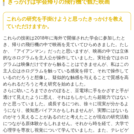
きっかけは学会帰りの飛行機で観た映画
これらの研究を手掛けようと思ったきっかけを教え
ていただけますか。
これらの技術は2018年に海外で開催された学会に参加したと
き、帰りの飛行機の中で映画を見ていてひらめきました。たし
か、『アイアンマン』だったと思いますが、映画の中では立体
的なホログラムを主人公が操作していました。実社会ではホロ
グラムは映像だけですから触ることはできませんが、私はこの
主人公はホログラムを触っている感覚を得て、それで操作して
いるのだろうと想像し、疑似的な触感を与えることで質感を高
められるだろうと考え研究を始めました。
さらに幼いころまでさかのぼると、豆電球に手をかざすと手が
透けて見えたように思え、それはもしかしたら超能力ではない
かと思っていました。成長するにつれ、徐々に現実が分かるよ
うになり、後知恵バイアスかもしれませんが、実際にはないも
のがそう見えることがあるのだと考えたことが現在の研究活動
につながる原体験かもしれません。それから時を経て、大学で
心理学を専攻し視覚について学んでいました。また、テレビゲ