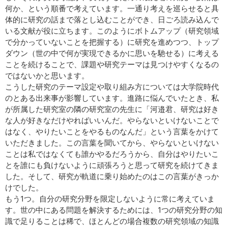
何か、という順番で考えています。一通り考えを巡らせると具
体的に研究の話まで落とし込むことができ、日ごろ読み込んで
いる文献が役に立ちます。このようにボトムアップ（研究領域
で分かっていないことを把握する）に研究を進めつつ、トップ
ダウン（世の中で何が実現できるかに思いを馳せる）に考える
ことを続けることで、課題や研究テーマは見つけやすくなるの
ではないかと思います。
こうした研究のテーマ設定や取り組み方については大学院時代
のとある出来事が影響しています。進路に悩んでいたとき、私
が所属した研究室の隣の研究室の先生に「河邉君、研究は好き
な人が好きなだけやればいいんだ。やらないといけないことで
はなく、やりたいことをやるものなんだ」という言葉をかけて
いただきました。この言葉を聞いてから、やらないといけない
ことは私ではなくても誰かやるだろうから、自分はやりたいこ
とを誰にも負けないように頑張ろうと思って研究を続けてきま
した。そして、研究が軌道に乗り始めたのはこの言葉がきっか
けでした。
もう1つ。自分の研究分野を限定しないように常に考えていま
す。世の中にある問題を解決するためには、1つの研究分野の知
識で足りることは稀で、ほとんどの場合複数の研究領域の知識