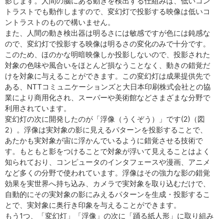
影します。人間の脳にある動きを検出する仕組みは、低いコン
トラストでも動作しますので、変幻灯で投影する映像は低いコ
ントラストのもので構いません。
また、人間の動き検出器は明るさには敏感ですが色には鈍感な
ので、変幻灯で投影する映像は明るさの変化のみで十分です。
このため、ほのかな明暗映像しか投影しないので、投影された
対象の色味や風合いをほとんど損なうことなく、動きの錯覚だ
けを対象に与えることができます。この変幻灯は成果提供先で
ある、NTTコミュニケーションズと大日本印刷株式会社との協
業により商用化され、スーパーや美術館などさまざまな分野で
利用されています。
変幻灯の次に開発したのが「浮像（うくぞう）」です(2)（図
2）。浮像は実対象の影に見えるパターンを投影することで、
あたかも実対象が宙に浮かんでいるように錯覚させる技術で
す。もともと影をつけることで対象が浮いて見えることはよく
知られており、コンピュータのインタフェースや漫画、アニメ
など多くの分野で使われています。浮像はその強力な影の錯覚
効果を実世界へ持ち込み、カメラで実対象を取り込むだけで、
自動的にその実対象の影にみえるパターンを生成・投影するこ
とで、実対象に奥行き印象を与えることができます。
もう1つ、「変幻灯」「浮像」の次に「踊る紙人形」に取り組み