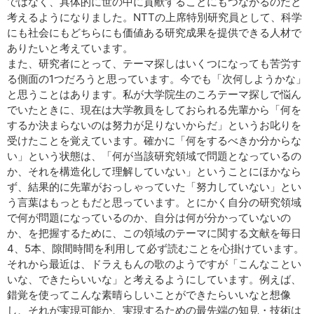
ではなく、具体的に世の中に貢献することにもつながるのだと
考えるようになりました。NTTの上席特別研究員として、科学
にも社会にもどちらにも価値ある研究成果を提供できる人材で
ありたいと考えています。
また、研究者にとって、テーマ探しはいくつになっても苦労す
る側面の1つだろうと思っています。今でも「次何しようかな」
と思うことはあります。私が大学院生のころテーマ探しで悩ん
でいたときに、現在は大学教員をしておられる先輩から「何を
するか決まらないのは努力が足りないからだ」というお叱りを
受けたことを覚えています。確かに「何をするべきか分からな
い」という状態は、「何が当該研究領域で問題となっているの
か、それを構造化して理解していない」ということにほかなら
ず、結果的に先輩がおっしゃっていた「努力していない」とい
う言葉はもっともだと思っています。とにかく自分の研究領域
で何が問題になっているのか、自分は何が分かっていないの
か、を把握するために、この領域のテーマに関する文献を毎日
4、5本、隙間時間を利用して必ず読むことを心掛けています。
それから最近は、ドラえもんの歌のようですが「こんなことい
いな、できたらいいな」と考えるようにしています。例えば、
錯覚を使ってこんな素晴らしいことができたらいいなと想像
し、それが実現可能か、実現するための最先端の知見・技術は