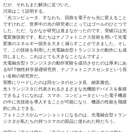
だが、それもまた解決に近づいた。
川添はこう説明する。
「光コンピュータ、すなわち、回路を電子から光に変えること
ですけれど、世界中の光の研究者にとってはゴールのひとつで
した。ただ、なかなか研究は進まなかったのです。突破口は光
電変換技術です。私たちはナノフォトニクス技術を用いて光電
変換のエネルギー損失を大きく減らすことができました。そし
て、この技術を利用した光電融合型トランジスタの動作にも成
功しました。これはとても大きなことなんですよ」
光電融合型トランジスタの動作実験を成功させたのは厚木にあ
るNTT物性科学基礎研究所、ナノフォトニクスセンタという長
い名称の研究所だ。
実際にリードしたのは同センタのセンタ長、納富雅也。
光トランジスタに代表されるさまざまな光機能デバイスを集積
できるようになれば、スマホ、コンピュータといった電子機器
の中に光技術を導入することが可能になり、機器の性能を飛躍
的に向上できる。
フォトニクスがムーンショットになるのは、光電融合型トラン
ジスタが私たちの持つスマホの部品に使われた時だろう。