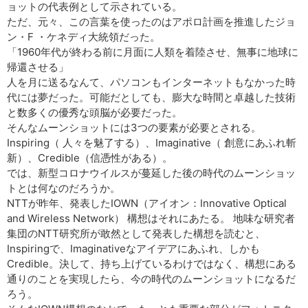
ョットの代表例として示されている。
ただ、元々、この言葉を使ったのはアポロ計画を推進したジョ
ン・F ・ケネディ大統領だった。
「1960年代が終わる前に月面に人類を着陸させ、無事に地球に
帰還させる」
人を月に送るなんて、パソコンもインターネットもなかった時
代には夢だった。可能だとしても、膨大な時間と卓越した技術
と数多くの優秀な頭脳が必要だった。
そんなムーンショットには3つの要素が必要とされる。
Inspiring（ 人々を魅了する）、Imaginative（ 創意にあふれ斬
新）、Credible（信憑性がある）。
では、新型コロナウイルスが蔓延した後の時代のムーンショッ
トとは何なのだろうか。
NTTが昨年、発表したIOWN（アイオン：Innovative Optical
and Wireless Network） 構想はそれにあたる。 地味な研究者
集団のNTT研究所が敢然として発表した構想を読むと、
Inspiringで、Imaginativeなアイデアにあふれ、しかも
Credible。決して、持ち上げているわけではなく、構想にある
通りのことを実現したら、今の時代のムーンショットになるだ
ろう。