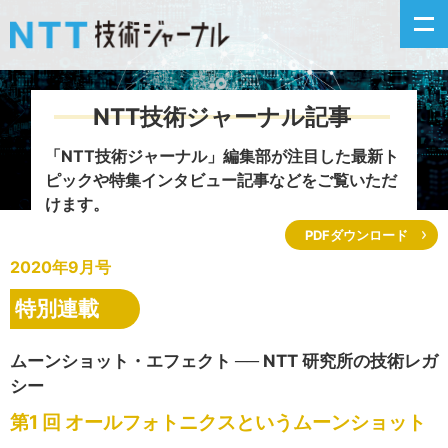
NTT技術ジャーナル記事
新着情報
「NTT技術ジャーナル」編集部が注目した
最新ト
ピックや特集インタビュー記事などをご覧いただ
最新号の主な記事
けます。
PDFダウンロード
カテゴリ毎記事
2020年9月号
掲載月毎記事
特別連載
イベントカレンダー
ムーンショット・エフェクト ── NTT 研究所の技術レガ
シー
問い合わせ
第1 回 オールフォトニクスというムーンショット