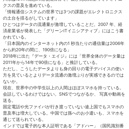
クスの普及を進めている。
「情報通信システムの世界では3つの課題がエレクトロニクス
の土台を揺るがしています」
ひとつはデータの流通量が激増していることだ。2007 年、経
済産業省が発表した「グリーンITイニシアティブ」にはこう書
かれている。
「日本国内のインターネット内の1 秒当たりの通信量は2006年
から約20年の間に、190倍になる」
2018年に出た『データ・エイジ』には「世界全体のデータ量は
2011年から14年で90倍になる」と推計している。
ただし、こうしたデータよりも身の回りの電子デバイスの使い
方を見ているとよりデータ流通の激増ぶりが実感できるのでは
ないか。
現在、世界中の中学生以上の人間はほぼスマホを持っている。
会話しているわけではない。SNSでつながるか、 写真や動画を
送る。
固定電話や光ファイバが行き渡っていない途上国でもスマホの
普及率は増大している。中国では孫へのお小遣いも、スマホを
通じて送られている。
インドでは電子的な本人証明である「アドハー」（国民識別番