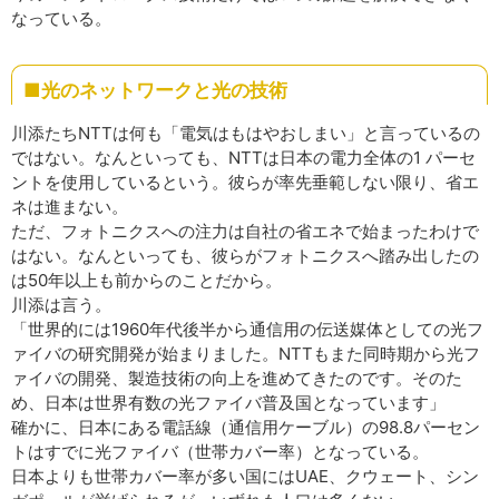
なっている。
■光のネットワークと光の技術
川添たちNTTは何も「電気はもはやおしまい」と言っているの
ではない。なんといっても、NTTは日本の電力全体の1 パーセ
ントを使用しているという。彼らが率先垂範しない限り、省エ
ネは進まない。
ただ、フォトニクスへの注力は自社の省エネで始まったわけで
はない。なんといっても、彼らがフォトニクスへ踏み出したの
は50年以上も前からのことだから。
川添は言う。
「世界的には1960年代後半から通信用の伝送媒体としての光フ
ァイバの研究開発が始まりました。NTTもまた同時期から光フ
ァイバの開発、製造技術の向上を進めてきたのです。そのた
め、日本は世界有数の光ファイバ普及国となっています」
確かに、日本にある電話線（通信用ケーブル）の98.8パーセン
トはすでに光ファイバ（世帯カバー率）となっている。
日本よりも世帯カバー率が多い国にはUAE、クウェート、シン