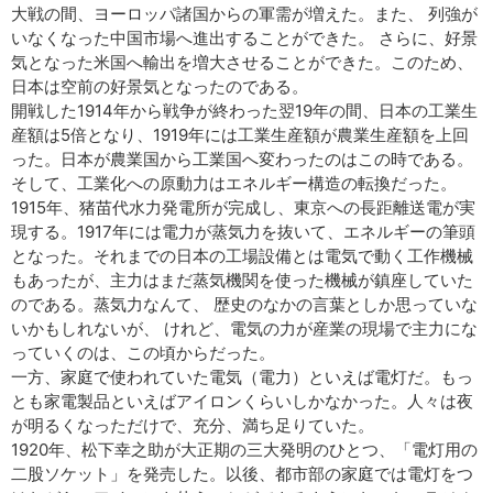
大戦の間、ヨーロッパ諸国からの軍需が増えた。また、 列強が
いなくなった中国市場へ進出することができた。 さらに、好景
気となった米国へ輸出を増大させることができた。このため、
日本は空前の好景気となったのである。
開戦した1914年から戦争が終わった翌19年の間、日本の工業生
産額は5倍となり、1919年には工業生産額が農業生産額を上回
った。日本が農業国から工業国へ変わったのはこの時である。
そして、工業化への原動力はエネルギー構造の転換だった。
1915年、猪苗代水力発電所が完成し、東京への長距離送電が実
現する。1917年には電力が蒸気力を抜いて、エネルギーの筆頭
となった。それまでの日本の工場設備とは電気で動く工作機械
もあったが、主力はまだ蒸気機関を使った機械が鎮座していた
のである。蒸気力なんて、 歴史のなかの言葉としか思っていな
いかもしれないが、 けれど、電気の力が産業の現場で主力にな
っていくのは、この頃からだった。
一方、家庭で使われていた電気（電力）といえば電灯だ。もっ
とも家電製品といえばアイロンくらいしかなかった。人々は夜
が明るくなっただけで、充分、満ち足りていた。
1920年、松下幸之助が大正期の三大発明のひとつ、「電灯用の
二股ソケット」を発売した。以後、都市部の家庭では電灯をつ