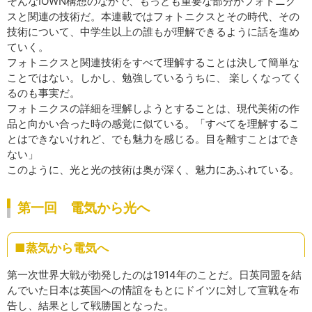
そんなIOWN構想のなかで、もっとも重要な部分がフォトニク
スと関連の技術だ。本連載ではフォトニクスとその時代、その
技術について、中学生以上の誰もが理解できるように話を進め
ていく。
フォトニクスと関連技術をすべて理解することは決して簡単な
ことではない。しかし、勉強しているうちに、 楽しくなってく
るのも事実だ。
フォトニクスの詳細を理解しようとすることは、現代美術の作
品と向かい合った時の感覚に似ている。「すべてを理解するこ
とはできないけれど、でも魅力を感じる。目を離すことはでき
ない」
このように、光と光の技術は奥が深く、魅力にあふれている。
第一回 電気から光へ
■蒸気から電気へ
第一次世界大戦が勃発したのは1914年のことだ。日英同盟を結
んでいた日本は英国への情誼をもとにドイツに対して宣戦を布
告し、結果として戦勝国となった。