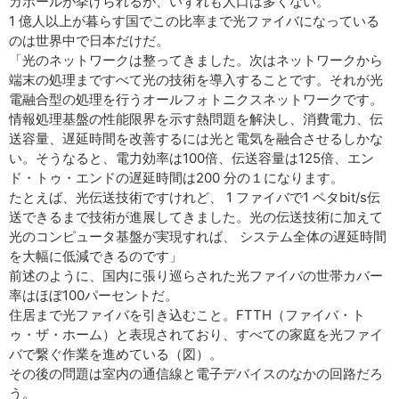
ガポールが挙げられるが、いずれも人口は多くない。
1 億人以上が暮らす国でこの比率まで光ファイバになっている
のは世界中で日本だけだ。
「光のネットワークは整ってきました。次はネットワークから
端末の処理まですべて光の技術を導入することです。それが光
電融合型の処理を行うオールフォトニクスネットワークです。
情報処理基盤の性能限界を示す熱問題を解決し、消費電力、伝
送容量、遅延時間を改善するには光と電気を融合させるしかな
い。そうなると、電力効率は100倍、伝送容量は125倍、エン
ド・トゥ・エンドの遅延時間は200 分の１になります。
たとえば、光伝送技術ですけれど、 1 ファイバで1 ペタbit/s伝
送できるまで技術が進展してきました。光の伝送技術に加えて
光のコンピュータ基盤が実現すれば、 システム全体の遅延時間
を大幅に低減できるのです」
前述のように、国内に張り巡らされた光ファイバの世帯カバー
率はほぼ100パーセントだ。
住居まで光ファイバを引き込むこと。FTTH（ファイバ・ト
ゥ・ザ・ホーム）と表現されており、すべての家庭を光ファイ
バで繋ぐ作業を進めている（図）。
その後の問題は室内の通信線と電子デバイスのなかの回路だろ
う。