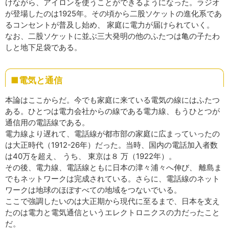
けながら、アイロンを使うことができるようになった。ラジオ
が登場したのは1925年。その頃から二股ソケットの進化系であ
るコンセントが普及し始め、 家庭に電力が届けられていく。
なお、二股ソケットに並ぶ三大発明の他のふたつは亀の子たわ
しと地下足袋である。
■電気と通信
本論はここからだ。今でも家庭に来ている電気の線にはふたつ
ある。ひとつは電力会社からの線である電力線、もうひとつが
通信用の電話線である。
電力線より遅れて、電話線が都市部の家庭に広まっていったの
は大正時代（1912-26年）だった。当時、国内の電話加入者数
は40万を超え、 うち、 東京は８ 万（1922年）。
その後、電力線、電話線ともに日本の津々浦々へ伸び、 離島ま
でもネットワークは完成されている。さらに、電話線のネット
ワークは地球のほぼすべての地域をつないでいる。
ここで強調したいのは大正期から現代に至るまで、日本を支え
たのは電力と電気通信というエレクトロニクスの力だったこと
だ。