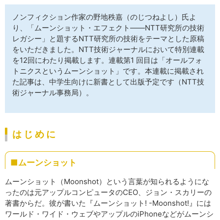
サイトマップ
ノンフィクション作家の野地秩嘉（のじつねよし）氏よ
り、「ムーンショット・エフェクト――NTT研究所の技術
レガシー」と題するNTT研究所の技術をテーマとした原稿
をいただきました。NTT技術ジャーナルにおいて特別連載
を12回にわたり掲載します。連載第1 回目は「オールフォ
トニクスというムーンショット」です。本連載に掲載され
た記事は、中学生向けに新書として出版予定です（NTT技
術ジャーナル事務局）。
は じ め に
■ムーンショット
ムーンショット（Moonshot）という言葉が知られるようにな
ったのは元アップルコンピュータのCEO、ジョン・スカリーの
著書からだ。彼が書いた『ムーンショット! -Moonshot!』には
ワールド・ワイド・ウェブやアップルのiPhoneなどがムーンシ