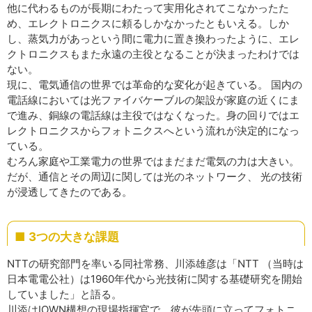
他に代わるものが長期にわたって実用化されてこなかったた
め、エレクトロニクスに頼るしかなかったともいえる。しか
し、蒸気力があっという間に電力に置き換わったように、エレ
クトロニクスもまた永遠の主役となることが決まったわけでは
ない。
現に、電気通信の世界では革命的な変化が起きている。 国内の
電話線においては光ファイバケーブルの架設が家庭の近くにま
で進み、銅線の電話線は主役ではなくなった。身の回りではエ
レクトロニクスからフォトニクスへという流れが決定的になっ
ている。
むろん家庭や工業電力の世界ではまだまだ電気の力は大きい。
だが、通信とその周辺に関しては光のネットワーク、 光の技術
が浸透してきたのである。
■ 3つの大きな課題
NTTの研究部門を率いる同社常務、川添雄彦は「NTT （当時は
日本電電公社）は1960年代から光技術に関する基礎研究を開始
していました」と語る。
川添はIOWN構想の現場指揮官で、彼が先頭に立ってフォトニ