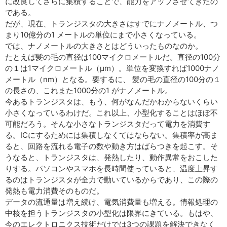
に改良してさらに集積することで、能力をアップさせてきたの
である。
だが、現在、トランジスタの大きさはすでにナノメートル、つ
まり10億分の1 メートルの単位にまで小さくなっている。
では、ナノメートルの大きさとはどういったものなのか。
たとえば髪の毛の直径は100マイクロメートルだ。直径の100分
の１は1マイクロメートル（μm）。単位を変換すれば1000ナノ
メートル（nm）となる。要するに、 髪の毛の直径の100分の１
の長さの、これまた1000分の1 がナノメートル。
今あるトランジスタは、もう、何がなんだかわからないくらい
小さくなっているわけだ。これ以上、小型化することはほぼ不
可能だろう。そんな小さなトランジスタだって電力を消費す
る。ICにするためには集積しなくてはならない。集積率が高ま
ると、回路を流れる電子の数や動き方はばらつきを起こす。そ
うなると、トランジスタは、発熱したり、動作異常をおこした
りする。パソコンやスマホを長時間使っていると、温度上昇す
るのはトランジスタが全力で動いているからであり、この際の
発熱も電力消費そのものだ。
データの流通量は増え続け、電気消費量も増える。情報処理の
中核を担うトランジスタの小型化は限界にきている。もはや、
今のエレクトロニクス技術だけでは3つの課題を解決できなく