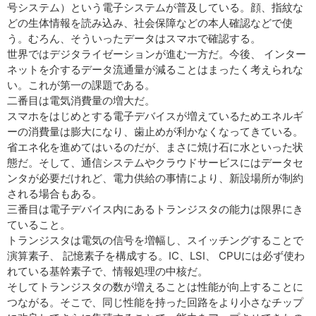
号システム）という電子システムが普及している。顔、指紋な
どの生体情報を読み込み、社会保障などの本人確認などで使
う。むろん、そういったデータはスマホで確認する。
世界ではデジタライゼーションが進む一方だ。今後、 インター
ネットを介するデータ流通量が減ることはまったく考えられな
い。これが第一の課題である。
二番目は電気消費量の増大だ。
スマホをはじめとする電子デバイスが増えているためエネルギ
ーの消費量は膨大になり、歯止めが利かなくなってきている。
省エネ化を進めてはいるのだが、まさに焼け石に水といった状
態だ。そして、通信システムやクラウドサービスにはデータセ
ンタが必要だけれど、電力供給の事情により、新設場所が制約
される場合もある。
三番目は電子デバイス内にあるトランジスタの能力は限界にき
ていること。
トランジスタは電気の信号を増幅し、スイッチングすることで
演算素子、 記憶素子を構成する。IC、LSI、 CPUには必ず使わ
れている基幹素子で、情報処理の中核だ。
そしてトランジスタの数が増えることは性能が向上することに
つながる。そこで、同じ性能を持った回路をより小さなチップ