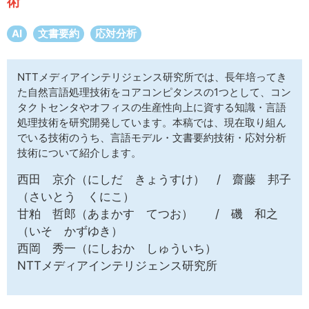
術
サイトマップ
AI
文書要約
応対分析
NTTメディアインテリジェンス研究所では、長年培ってき
た自然言語処理技術をコアコンピタンスの1つとして、コン
タクトセンタやオフィスの生産性向上に資する知識・言語
処理技術を研究開発しています。本稿では、現在取り組ん
でいる技術のうち、言語モデル・文書要約技術・応対分析
技術について紹介します。
西田 京介（にしだ きょうすけ） / 齋藤 邦子
（さいとう くにこ）
甘粕 哲郎（あまかす てつお） / 磯 和之
（いそ かずゆき）
西岡 秀一（にしおか しゅういち）
NTTメディアインテリジェンス研究所