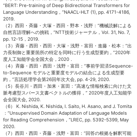
“BERT: Pre-training of Deep Bidirectional Transformers for
Language Understanding，”NAACL-HLT (1), pp. 4171-4186,
2019.
（2）西田・斉藤・大塚・西田・野本・浅野：“機械読解による
自然言語理解への挑戦，”NTT技術ジャーナル，Vol. 31, No. 7,
pp. 12-15，2019.
（3）斉藤・西田・西田・大塚・浅野・富田・進藤・松本：“出
力長制御と重要箇所の特定を同時に行う生成型要約，”2020年
度人工知能学会全国大会，2020．
（4）斉藤・西田・西田・浅野・富田：“事前学習済Sequence-
to-Sequence モデルと重要度モデルの結合による生成型要
約，”言語処理学会第26回年次大会, pp. 4-29, 2020.
（5）長谷川・西田・加来・富田：“高速な情報検索に向けた文
脈考慮型スパース文書ベクトルの獲得，” 2020年度人工知能学
会全国大会, 2020.
（6） K. Nishida, K. Nishida, I. Saito, H. Asano, and J. Tomita
：“Unsupervised Domain Adaptation of Language Models
for Reading Comprehension，”LREC, pp. 5392-5399, May
2020.
（7）西田・西田・斉藤・浅野・富田：“回答の根拠を解釈可能