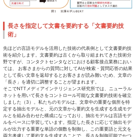
長さを指定して文書を要約する「文書要約技
術」
先ほどの言語モデルを活用した技術の代表例として文書要約技
術を紹介します。文書要約は古くから取り組まれてきた技術分
野ですが、コンタクトセンタなどにおける顧客接点業務におい
ては、 お客さまからの質問に対してAIが検索・質問応答の結果
として長い文章を返却するとお客さまが読み難いため、文章の
「長さ」を適切に調整することが望まれます。
そこでNTTメディアインテリジェンス研究所では、ニューラル
ネットを用いて長さをコントロール可能な文書要約技術を確立
しました（3）。私たちのモデルは、文章中の重要な個所を特
定する抽出モデルと、元の文章から要約文を生成する生成モデ
ルとを組み合わせた構成になっており、抽出モデルは言語モデ
ルをベースに学習しています。指定した長さに応じて抽出モデ
ルが出力する重要な単語の個数を制御し、この重要語と元文を
両方考慮して要約文を生成することで、長さを制御可能でかつ