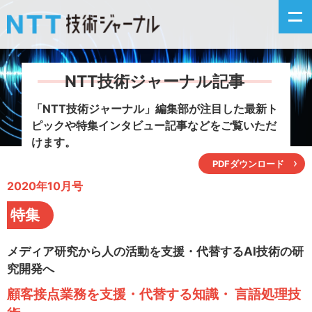
NTT技術ジャーナル記事
新着情報
「NTT技術ジャーナル」編集部が注目した
最新ト
ピックや特集インタビュー記事などをご覧いただ
最新号の主な記事
けます。
PDFダウンロード
カテゴリ毎記事
2020年10月号
掲載月毎記事
特集
イベントカレンダー
メディア研究から人の活動を支援・代替するAI技術の研
究開発へ
問い合わせ
顧客接点業務を支援・代替する知識・ 言語処理技