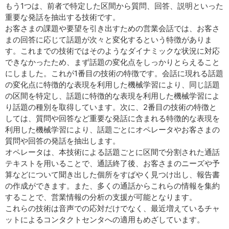
もう1つは、前者で特定した区間から質問、回答、説明といった
重要な発話を抽出する技術です。
お客さまの課題や要望を引き出すための営業会話では、お客さ
まの回答に応じて話題が次々と変化するという特徴がありま
す。これまでの技術ではそのようなダイナミックな状況に対応
できなかったため、まず話題の変化点をしっかりとらえること
にしました。これが1番目の技術の特徴です。会話に現れる話題
の変化点に特徴的な表現を利用した機械学習により、同じ話題
の区間を特定し、話題に特徴的な表現を利用した機械学習によ
り話題の種別を取得しています。次に、2番目の技術の特徴と
しては、質問や回答など重要な発話に含まれる特徴的な表現を
利用した機械学習により、話題ごとにオペレータやお客さまの
質問や回答の発話を抽出します。
オペレータは、本技術による話題ごとに区間で分割された通話
テキストを用いることで、通話終了後、お客さまのニーズや予
算などについて聞き出した個所をすばやく見つけ出し、報告書
の作成ができます。また、多くの通話からこれらの情報を集約
することで、営業情報の分析の支援が可能となります。
これらの技術は音声での応対だけでなく、最近増えているチャ
ットによるコンタクトセンタへの適用もめざしています。