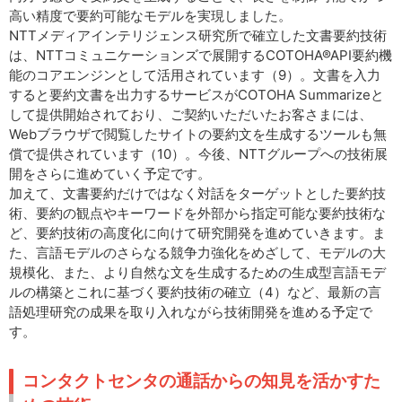
高い精度で要約可能なモデルを実現しました。
NTTメディアインテリジェンス研究所で確立した文書要約技術
は、NTTコミュニケーションズで展開するCOTOHA®API要約機
能のコアエンジンとして活用されています（9）。文書を入力
すると要約文書を出力するサービスがCOTOHA Summarizeと
して提供開始されており、ご契約いただいたお客さまには、
Webブラウザで閲覧したサイトの要約文を生成するツールも無
償で提供されています（10）。今後、NTTグループへの技術展
開をさらに進めていく予定です。
加えて、文書要約だけではなく対話をターゲットとした要約技
術、要約の観点やキーワードを外部から指定可能な要約技術な
ど、要約技術の高度化に向けて研究開発を進めていきます。ま
た、言語モデルのさらなる競争力強化をめざして、モデルの大
規模化、また、より自然な文を生成するための生成型言語モデ
ルの構築とこれに基づく要約技術の確立（4）など、最新の言
語処理研究の成果を取り入れながら技術開発を進める予定で
す。
コンタクトセンタの通話からの知見を活かすた