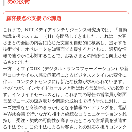
めの技術
顧客接点の支援での課題
これまで、NTTメディアインテリジェンス研究所では、「自動
知識支援システム」（11）を開発してきました。これは、お客
さまとの会話の内容に応じた文書を自動的に検索し、提示する
技術です。オペレータを知識面で支援するとともに、適切な情
報で速やかに応対することで、お客さまとの関係性も向上させ
るものでした。
一方、オフィスDX（デジタルトランスフォーメーション）や新
型コロナウイルス感染症流行によるビジネススタイルの変化に
伴い、コンタクトセンタには新たな役割が求められています。
その1つが、インサイドセールスと呼ばれる営業手法での役割で
す。インサイドセールスとは、これまでの専任の営業員が対面
営業でニーズの汲み取りや商談の成約まで行う手法に対し、ニ
ーズ把握など商談のきっかけとなる情報のヒアリングを、電話
やWeb会議で行いながら相手と継続なコミュニケーションを維
持し、受注・契約の可能性が高まったところで営業員を派遣す
る手法です。この手法によるお客さまとの対応を担うコンタク