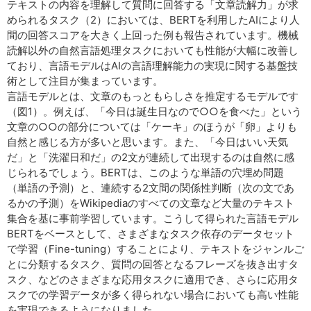
テキストの内容を理解して質問に回答する「文章読解力」が求
められるタスク（2）においては、BERTを利用したAIにより人
間の回答スコアを大きく上回った例も報告されています。機械
読解以外の自然言語処理タスクにおいても性能が大幅に改善し
ており、言語モデルはAIの言語理解能力の実現に関する基盤技
術として注目が集まっています。
言語モデルとは、文章のもっともらしさを推定するモデルです
（図1）。例えば、「今日は誕生日なので○○を食べた」という
文章の○○の部分については「ケーキ」のほうが「卵」よりも
自然と感じる方が多いと思います。また、「今日はいい天気
だ」と「洗濯日和だ」の2文が連続して出現するのは自然に感
じられるでしょう。BERTは、このような単語の穴埋め問題
（単語の予測）と、連続する2文間の関係性判断（次の文であ
るかの予測）をWikipediaのすべての文章など大量のテキスト
集合を基に事前学習しています。こうして得られた言語モデル
BERTをベースとして、さまざまなタスク依存のデータセット
で学習（Fine-tuning）することにより、テキストをジャンルご
とに分類するタスク、質問の回答となるフレーズを抜き出すタ
スク、などのさまざまな応用タスクに適用でき、さらに応用タ
スクでの学習データが多く得られない場合においても高い性能
を実現できるようになりました。