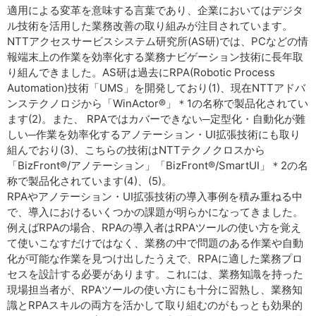
適用による変革を意味する言葉であり、企業においてはデジタ
ル技術を活用した業務改善の取り組みが注目されています。
NTTアクセスサービスシステム研究所(AS研)では、PCなどの情
報端末上の作業を効率化する業務ナビゲーション技術に長年取
り組んできました。AS研は過去にRPA(Robotic Process
Automation)技術「UMS」を開発しており(1)、現在NTTアドバ
ンステクノロジから「WinActor®」＊1の名称で製品化されてい
ます(2)。また、 RPAではカバーできない─定型化・自動化が難
しい─作業を効率化するアノテーション・UI拡張技術にも取り
組んでおり(3)、こちらの技術はNTTテクノクロスから
「BizFront®/アノテーション」「BizFront®/SmartUI」＊2の名
称で製品化されています(4)、(5)。
RPAやアノテーション・UI拡張技術の導入事例を積み重ねる中
で、導入におけるいくつかの課題が明らかになってきました。
例えばRPAの場合、RPAの導入者はRPAツールの使い方を覚え
て使いこなすだけではなく、業務の中で問題のある作業や自動
化が可能な作業を見つけ出したうえで、RPAに適した業務プロ
セスを設計する必要があります。これには、業務知識を持った
現場担当者が、RPAツールの使い方にも十分に習熟し、業務知
識とRPAスキルの両方を活かして取り組むのがもっとも効果的