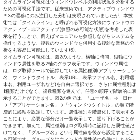
タイムライン可視化はウィンドウレベルの利用状況を分析する
ための可視化手法です。従来技術では、アクティブウィンドウ
＊3の遷移にのみ注目した分析は実現されていましたが、本技
術では「タイムライン」と呼ばれる可視化方法にウィンドウの
アクティブ・非アクティブ(参照のみ可能な状態)を考慮した表
示を行うことで、例えばマニュアルを参照しながらシステムを
操作するような、複数のウィンドウを併用する複雑な業務の分
析をも容易に可能にしています(6)。
タイムライン可視化は、図2のような、横軸に時間、縦軸にウ
ィンドウ属性を取る2軸のグラフ表示です。ウィンドウ属性
は、ログ取得ツールで記録している属性種別(アプリケーション
名、ウィンドウタイトル、表示URL、表示ファイル名、利用端
末名、利用ユーザ名など)を自由に選択でき、さらに属性種別は
1種類だけでなく、複数種類を選んで、任意の順序で階層的に表
示することができます。図2の例では、「ユーザ名」→「日付」
→「アプリケーション名」→「ウィンドウタイトル」の順で階
層的に縦軸を設定しています。属性種別を階層化して表示する
ことにより、必要な部分だけ一覧表示して、掘り下げることが
できます。加えて、属性種別はログ取得時に記録した属性値だ
けでなく、「グループ名」という属性値を後から設定すること
も可能です。グループ名はウィンドウ属性値の条件にしたがっ