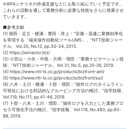
やRPAシナリオの作成支援などにも取り組んでいく予定です。
これらの活動を通して業務分析に必要な技術をさらに発展させ
ていきます。
■参考文献
(1) 堀田・足立・横瀬・豊田・井上：“安価・迅速に業務効率化
を実現する「端末操作自動化ツールUMS」、”NTT技術ジャー
ナル、Vol.25, No.12, pp.30-34, 2013.
(2) https://winactor.biz/
(3) 小宮山・小矢・中島・片岡・増田：“業務ナビゲーション技
術、”NTT技術ジャーナル、Vol.31, No.5, pp.25-26, 2019.
(4) https://www.ntt-tx.co.jp/products/bizfront-ant/
(5) https://www.ntt-tx.co.jp/products/bizfront/sui/
(6) 八木・土川・横瀬・卜部・増田：“操作ログのタイムライン
可視化における対話的なグルーピング方法の検討、”信学技報、
Vol.119, No.111, pp.41-46, 2019.
(7) 卜部・八木・土川・増田：“操作ログを入力とした業務プロ
セス可視化手法の検討、”信学技報、Vol.118, No.483, pp.83-
88, 2019.