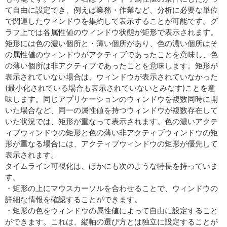
て自由に設定でき、例えば業務・作業など、分析に必要な単位
で関連したウィンドウを集約して表示することが可能です。グ
ラフ上では各属性値のウィンドウ状態が矩形で表示されます。
矩形には色の濃い個所と・薄い個所があり、色の濃い個所はそ
の属性値のウィンドウがアクティブであったことを意味し、色
の薄い個所は非アクティブであったことを意味します。矩形が
表示されていない場合は、ウィンドウが表示されていなかった
(最小化されている場合も表示されていないとみなす)ことを意
味します。同じアプリケーションのウィンドウを複数同時に開
いた場合など、同一の属性値を持つウィンドウが複数存在して
いた状況では、矩形が重なって表示されます。色の濃いアクテ
ィブウィンドウの矩形と色の薄い非アクティブウィンドウの矩
形が重なる場合には、アクティブウィンドウの矩形が優先して
表示されます。
タイムライン可視化は、ほかにも次のような特長を持っていま
す。
・矩形の上にマウスカーソルを合わせることで、ウィンドウの
詳細な情報を確認することができます。
・矩形の色をウィンドウの属性値によって自由に設定すること
ができます。これは、縦軸の選び方とは独立に設定することが