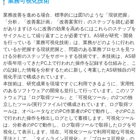
業務可視化技術
業務改善を進める場合、標準的には図1のような「現状把握」
「分析」「改善案計画」「改善案実行」のステップを踏む必要
があります(さらに改善の効果を高めるにはこれらのステップを
サイクルとして繰り返すことが必要です)。AS研が研究・開発
を行っている「業務可視化技術」は、業務がどのように行われ
ているか把握する現状把握と、問題のある業務プロセスを見つ
ける分析のステップをサポートする技術です。本技術は、AS研
が長年培ってきたPC上で行われた操作を記録する仕組みと、こ
の記録した情報を分析するために新しく考案したAS研独自の可
視化手法で構成されています。
本技術は、研究成果を現場ですぐに利用できるように、実用性
のあるソフトウェアの開発も並行して行っています。このソフ
トウェアは「ログ取得ツール」と「可視化ツール」の2つの独
立したツール(実行ファイル)で構成されています。ログ取得ツ
ールは、オペレータなどのPC作業者のPCで動作し、そのPC上
で行われた操作を検出しログとして蓄積します。可視化ツール
は、分析者のPCで動作し、ログ取得ツールで取得したログを可
視化して表示します。現在、可視化ツールで利用可能な可視化
手法として、「タイムライン可視化」と「プロセス可視化」の