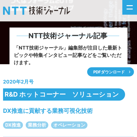
NTT技術ジャーナル記事
新着情報
「NTT技術ジャーナル」編集部が注目した
最新ト
ピックや特集インタビュー記事などをご覧いただ
最新号の主な記事
けます。
PDFダウンロード
カテゴリ毎記事
2020年2月号
掲載月毎記事
R&D ホットコーナー ソリューション
イベントカレンダー
DX推進に貢献する業務可視化技術
問い合わせ
DX推進
業務分析
オペレーション