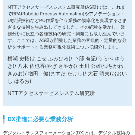
サイトマップ
NTTアクセスサービスシステム研究所(AS研)では、これま
でRPA(Robotic Process Automation)やアノテーション・
UI拡張技術などPC作業を伴う業務の効率化を実現するさま
ざまな技術を生み出してきました。その経験を活かし、業
務分析に役立つ各種技術の研究・開発にも取り組んでいま
す。ここでは、AS研が開発した業務の客観的・定量的な分
析をサポートする業務可視化技術について紹介します。
横瀬 史拓(よこせ ふみひろ)/ 卜部 有記(うらべ ゆう
き)/ 八木 佐也香(やぎ さやか)/ 土川 公雄(つちかわ
きみお)/ 増田 健(ますだ たけし)/ 大石 晴夫(おおい
し はるお)
NTTアクセスサービスシステム研究所
DX推進に必要な業務分析
デジタルトランスフォーメーション(DX)とは、デジタル技術の