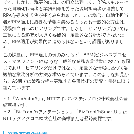
です。しかし、現実的にはこの両立は難しく、RPAスキルを持
った自動化担当者と業務知識を持った現場担当者が連携して
RPAを導入する例が多くみられました。この場合、自動化担当
者がRPA適用に必要な情報を集めるもっとも一般的な方法は、
現場担当者へのヒアリングです。しかし、ヒアリングだけでは
主観による影響が大きく客観的・定量的な分析ができないた
め、RPA適用が効果的に進められないという課題がありまし
た。
この課題は、RPA適用の例のみならず、BPM(ビジネスプロセ
ス・マネジメント)のような一般的な業務改善活動においても同
じであり、ヒアリングだけではない、定量的な情報に基づく客
観的な業務分析の方法が求められています。このような知見か
ら、AS研では業務分析を実現する各種技術の研究・開発に取り
組んでいます。
＊1 「WinActor®」はNTTアドバンステクノロジ株式会社の登
録商標です。
＊2 「BizFront®/アノテーション」「BizFront®/SmartUI」は
NTTテクノクロス株式会社の商標または登録商標です。