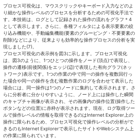
プロセス可視化は、マウスクリックやキーボード入力などのよ
り細かな操作レベルのプロセスを分析するための可視化手法で
す。本技術は、ログとして記録された操作の流れをグラフ＊4
として表示します。さらに、各種フィルタによる表示要素の絞
り込み機能や、手動編集機能(要素のグルーピング・不要要素の
削除)などにより、従来よりも効率的な操作プロセスの分析を実
現しました(7)。
プロセス可視化の表示例を図3に示します。プロセス可視化
は、図3のように、1つひとつの操作をノード(頂点)で表現し、
操作の遷移(前後関係)をエッジ(辺)で表現した有向グラフ(ネッ
トワーク)表示です。1つの作業の中で同一の操作を複数回行っ
た場合や同一の操作を含む複数作業のログを合わせて表示した
場合には、同一操作は1つのノードに集約して表示されます。さ
らに分析者に分かりやすいように、ノード上には操作した瞬間
のキャプチャ画像が表示され、その画像内の操作位置(操作した
ボタンなどの位置)に赤枠が表示されます。現在、ログ取得ツー
ルで操作レベルの情報を取得できるのはInternet Explorer上の
操作に限られるため、プロセス可視化で操作レベルの分析がで
きるのもInternet Explorerで表示したサイトやWebシステム上
の作業に限られています。