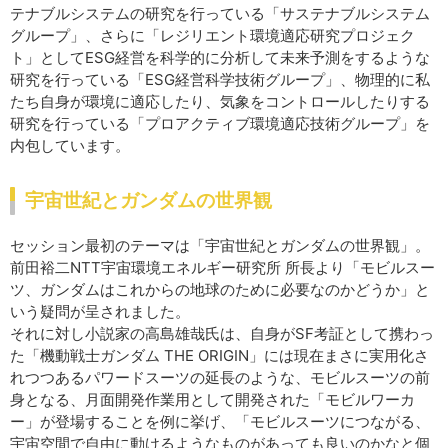
テナブルシステムの研究を行っている「サステナブルシステム
グループ」、さらに「レジリエント環境適応研究プロジェク
ト」としてESG経営を科学的に分析して未来予測をするような
研究を行っている「ESG経営科学技術グループ」、物理的に私
たち自身が環境に適応したり、気象をコントロールしたりする
研究を行っている「プロアクティブ環境適応技術グループ」を
内包しています。
宇宙世紀とガンダムの世界観
セッション最初のテーマは「宇宙世紀とガンダムの世界観」。
前田裕二NTT宇宙環境エネルギー研究所 所長より「モビルスー
ツ、ガンダムはこれからの地球のために必要なのかどうか」と
いう疑問が呈されました。
それに対し小説家の高島雄哉氏は、自身がSF考証として携わっ
た「機動戦士ガンダム THE ORIGIN」には現在まさに実用化さ
れつつあるパワードスーツの延長のような、モビルスーツの前
身となる、月面開発作業用として開発された「モビルワーカ
ー」が登場することを例に挙げ、「モビルスーツにつながる、
宇宙空間で自由に動けるようなものがあっても良いのかなと個