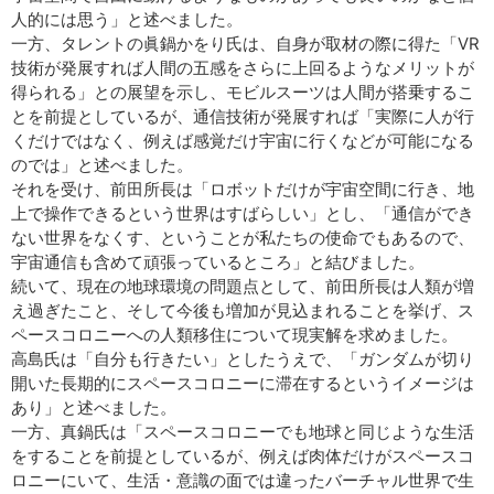
人的には思う」と述べました。
一方、タレントの眞鍋かをり氏は、自身が取材の際に得た「VR
技術が発展すれば人間の五感をさらに上回るようなメリットが
得られる」との展望を示し、モビルスーツは人間が搭乗するこ
とを前提としているが、通信技術が発展すれば「実際に人が行
くだけではなく、例えば感覚だけ宇宙に行くなどが可能になる
のでは」と述べました。
それを受け、前田所長は「ロボットだけが宇宙空間に行き、地
上で操作できるという世界はすばらしい」とし、「通信ができ
ない世界をなくす、ということが私たちの使命でもあるので、
宇宙通信も含めて頑張っているところ」と結びました。
続いて、現在の地球環境の問題点として、前田所長は人類が増
え過ぎたこと、そして今後も増加が見込まれることを挙げ、ス
ペースコロニーへの人類移住について現実解を求めました。
高島氏は「自分も行きたい」としたうえで、「ガンダムが切り
開いた長期的にスペースコロニーに滞在するというイメージは
あり」と述べました。
一方、真鍋氏は「スペースコロニーでも地球と同じような生活
をすることを前提としているが、例えば肉体だけがスペースコ
ロニーにいて、生活・意識の面では違ったバーチャル世界で生