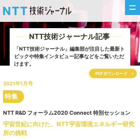
NTT技術ジャーナル記事
新着情報
「NTT技術ジャーナル」編集部が注目した
最新ト
ピックや特集インタビュー記事などをご覧いただ
最新号の主な記事
けます。
PDFダウンロード
カテゴリ毎記事
2021年1月号
掲載月毎記事
特集
イベントカレンダー
NTT R&D フォーラム2020 Connect 特別セッション
宇宙世紀に向けた、NTT宇宙環境エネルギー研究
問い合わせ
所の挑戦