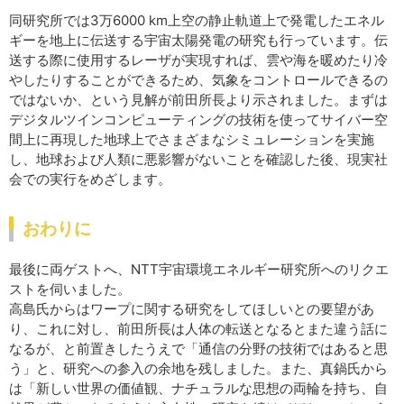
同研究所では3万6000 km上空の静止軌道上で発電したエネル
ギーを地上に伝送する宇宙太陽発電の研究も行っています。伝
送する際に使用するレーザが実現すれば、雲や海を暖めたり冷
やしたりすることができるため、気象をコントロールできるの
ではないか、という見解が前田所長より示されました。まずは
デジタルツインコンピューティングの技術を使ってサイバー空
間上に再現した地球上でさまざまなシミュレーションを実施
し、地球および人類に悪影響がないことを確認した後、現実社
会での実行をめざします。
おわりに
最後に両ゲストへ、NTT宇宙環境エネルギー研究所へのリクエ
ストを伺いました。
高島氏からはワープに関する研究をしてほしいとの要望があ
り、これに対し、前田所長は人体の転送となるとまた違う話に
なるが、と前置きしたうえで「通信の分野の技術ではあると思
う」と、研究への参入の余地を残しました。また、真鍋氏から
は「新しい世界の価値観、ナチュラルな思想の両輪を持ち、自