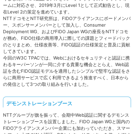
ームに対応させ、2019年3月にLevel 1として正式勧告とし、現
在Level 2の策定を進めています。
NTTドコモとNTT研究所は、FIDOアライアンスにボードメンバ
ー、スポンサーメンバーとして加入し、Consumer
Deployment WG、およびFIDO Japan WGの座長をNTTドコモ
が務め、FIDO仕様の商用導入に際しての課題とフィードバック
のとりまとめ、仕様改善等、FIDO認証の仕様策定と普及に貢献
してきています。
今回のW3C TPACでは、Webにおけるセキュリティと認証に携
わるキーパーソンが一同に介する貴重な機会ととらえ、Web認
証を含むFIDO認証モデルを適用したシンプルで堅牢な認証をさ
らに商用サービスで広く利用できるよう推進すべく、日本から
の発信として3つの取り組みを行いました。
デモンストレーションブース
NTTグループが旗を振って、会期中Web認証に関するデモンス
トレーションブースを設置しました。FIDO Japan WGと国内の
FIDOアライアンスメンバー企業にも加わっていただき、スマー