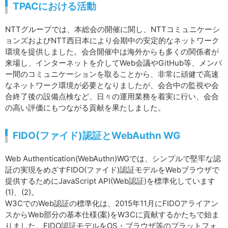
TPACにおける活動
NTTグループでは、本総会の開催に関し、NTTコミュニケーシ
ョンズおよびNTT西日本により会期中の安定的なネットワーク
環境を提供しました。会合開催中は海外からも多くの関係者が
来場し、インターネットを介してWeb会議やGitHub等、メンバ
ー間のコミュニケーションを取ることから、非常に頑健で高速
なネットワーク環境が必要となりましたが、会合中の監視や会
合終了後の設備点検など、日々の運用業務を着実に行い、会合
の高い評価にもつながる貢献を果たしました。
FIDO(ファイド)認証とWebAuthn WG
Web Authentication(WebAuthn)WGでは、シンプルで堅牢な認
証の実現をめざすFIDO(ファイド)認証モデルをWebブラウザで
提供するためにJavaScript API(Web認証)を標準化しています
(1)、(2)。
W3CでのWeb認証の標準化は、2015年11月にFIDOアライアン
スからWeb部分の基本仕様(案)をW3Cに貢献するかたちで始ま
りました。FIDO認証モデルをOS・ブラウザ等のプラットフォ