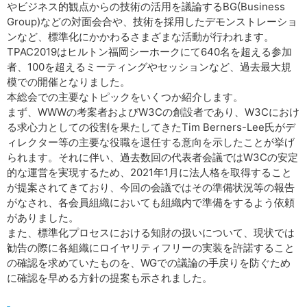
やビジネス的観点からの技術の活用を議論するBG(Business
Group)などの対面会合や、技術を採用したデモンストレーショ
ンなど、標準化にかかわるさまざまな活動が行われます。
TPAC2019はヒルトン福岡シーホークにて640名を超える参加
者、100を超えるミーティングやセッションなど、過去最大規
模での開催となりました。
本総会での主要なトピックをいくつか紹介します。
まず、WWWの考案者およびW3Cの創設者であり、W3Cにおけ
る求心力としての役割を果たしてきたTim Berners-Lee氏がデ
ィレクター等の主要な役職を退任する意向を示したことが挙げ
られます。それに伴い、過去数回の代表者会議ではW3Cの安定
的な運営を実現するため、2021年1月に法人格を取得すること
が提案されてきており、今回の会議ではその準備状況等の報告
がなされ、各会員組織においても組織内で準備をするよう依頼
がありました。
また、標準化プロセスにおける知財の扱いについて、現状では
勧告の際に各組織にロイヤリティフリーの実装を許諾すること
の確認を求めていたものを、WGでの議論の手戻りを防ぐため
に確認を早める方針の提案も示されました。