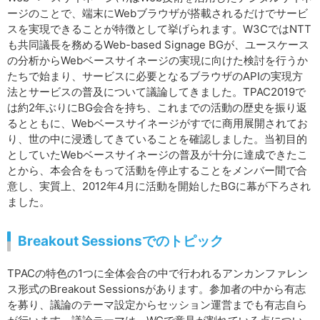
ージのことで、端末にWebブラウザが搭載されるだけでサービ
スを実現できることが特徴として挙げられます。W3CではNTT
も共同議長を務めるWeb-based Signage BGが、ユースケース
の分析からWebベースサイネージの実現に向けた検討を行うか
たちで始まり、サービスに必要となるブラウザのAPIの実現方
法とサービスの普及について議論してきました。TPAC2019で
は約2年ぶりにBG会合を持ち、これまでの活動の歴史を振り返
るとともに、Webベースサイネージがすでに商用展開されてお
り、世の中に浸透してきていることを確認しました。当初目的
としていたWebベースサイネージの普及が十分に達成できたこ
とから、本会合をもって活動を停止することをメンバー間で合
意し、実質上、2012年4月に活動を開始したBGに幕が下ろされ
ました。
Breakout Sessionsでのトピック
TPACの特色の1つに全体会合の中で行われるアンカンファレン
ス形式のBreakout Sessionsがあります。参加者の中から有志
を募り、議論のテーマ設定からセッション運営までも有志自ら