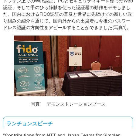
トフォン上でのWeb認証、PCとセキュリティキーを使ったWeb
認証、そして手のひら静脈を使った認証器の動作をデモしまし
た。国内におけるFIDO認証の普及と世界に先駆けての新しい取
り組みの紹介を通じて、国内外からの出席者に今後のパスワー
ドレス認証の方向性をアピールすることができました(写真1)。
写真1 デモンストレーションブース
ランチョンスピーチ
“Contributions from NTT and Japan Teams for Simpler,