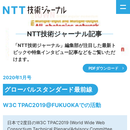
NTT技術ジャーナル記事
新着情報
「NTT技術ジャーナル」編集部が注目した
最新ト
ピックや特集インタビュー記事などをご覧いただ
最新号の主な記事
けます。
PDFダウンロード
カテゴリ毎記事
2020年1月号
掲載月毎記事
グローバルスタンダード最前線
イベントカレンダー
W3C TPAC2019@FUKUOKAでの活動
問い合わせ
日本で2度目のW3C TPAC2019 (World Wide Web
Consortium Technical Plenary/Advisory Committee