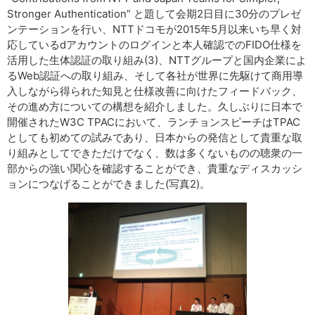
Stronger Authentication” と題して会期2日目に30分のプレゼ
ンテーションを行い、NTTドコモが2015年5月以来いち早く対
応しているdアカウントのログインと本人確認でのFIDO仕様を
活用した生体認証の取り組み(3)、NTTグループと国内企業によ
るWeb認証への取り組み、そして各社が世界に先駆けて商用導
入しながら得られた知見と仕様改善に向けたフィードバック、
その進め方についての構想を紹介しました。久しぶりに日本で
開催されたW3C TPACにおいて、ランチョンスピーチはTPAC
としても初めての試みであり、日本からの発信として貴重な取
り組みとしてできただけでなく、数は多くないものの聴衆の一
部からの強い関心を確認することができ、貴重なディスカッシ
ョンにつなげることができました(写真2)。