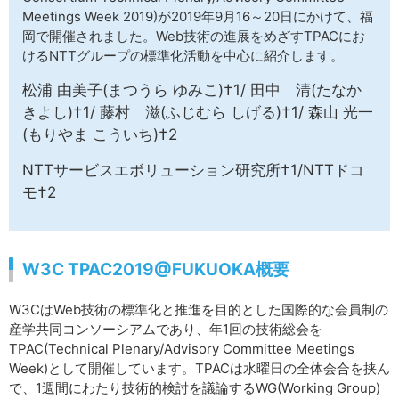
サイトマップ
Meetings Week 2019)が2019年9月16～20日にかけて、福
岡で開催されました。Web技術の進展をめざすTPACにお
けるNTTグループの標準化活動を中心に紹介します。
松浦 由美子(まつうら ゆみこ)†1/ 田中 清(たなか
きよし)†1/ 藤村 滋(ふじむら しげる)†1/ 森山 光一
(もりやま こういち)†2
NTTサービスエボリューション研究所†1/NTTドコ
モ†2
W3C TPAC2019@FUKUOKA概要
W3CはWeb技術の標準化と推進を目的とした国際的な会員制の
産学共同コンソーシアムであり、年1回の技術総会を
TPAC(Technical Plenary/Advisory Committee Meetings
Week)として開催しています。TPACは水曜日の全体会合を挟ん
で、1週間にわたり技術的検討を議論するWG(Working Group)