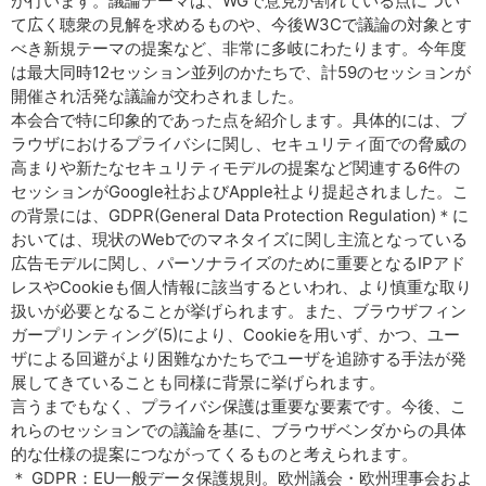
が行います。議論テーマは、WGで意見が割れている点につい
て広く聴衆の見解を求めるものや、今後W3Cで議論の対象とす
べき新規テーマの提案など、非常に多岐にわたります。今年度
は最大同時12セッション並列のかたちで、計59のセッションが
開催され活発な議論が交わされました。
本会合で特に印象的であった点を紹介します。具体的には、ブ
ラウザにおけるプライバシに関し、セキュリティ面での脅威の
高まりや新たなセキュリティモデルの提案など関連する6件の
セッションがGoogle社およびApple社より提起されました。こ
の背景には、GDPR(General Data Protection Regulation)＊に
おいては、現状のWebでのマネタイズに関し主流となっている
広告モデルに関し、パーソナライズのために重要となるIPアド
レスやCookieも個人情報に該当するといわれ、より慎重な取り
扱いが必要となることが挙げられます。また、ブラウザフィン
ガープリンティング(5)により、Cookieを用いず、かつ、ユー
ザによる回避がより困難なかたちでユーザを追跡する手法が発
展してきていることも同様に背景に挙げられます。
言うまでもなく、プライバシ保護は重要な要素です。今後、こ
れらのセッションでの議論を基に、ブラウザベンダからの具体
的な仕様の提案につながってくるものと考えられます。
＊ GDPR：EU一般データ保護規則。欧州議会・欧州理事会およ