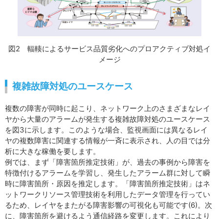
図2 輻輳によるサービス品質劣化へのプロアクティブ対処イ
メージ
複雑故障対処のユースケース
複数の障害が同時に起こり、ネットワーク上のさまざまなレイ
ヤから大量のアラームが発生する複雑故障対処のユースケース
を図3に示します。このような場合、監視画面には異なるレイ
ヤの複数障害に関連する情報が一斉に表示され、人の目では分
析に大きな稼働を要します。
例では、まず「障害箇所推定技術」が、過去の事例から障害を
特徴付けるアラームを学習し、発生したアラーム群に対して瞬
時に障害箇所・原因を推定します。「障害箇所推定技術」はネ
ットワークリソース管理技術を利用したデータ管理を行ってい
るため、レイヤをまたがる障害影響の可視化も可能です(6)。次
に、障害箇所を避けるよう通信経路を変更します。これにより