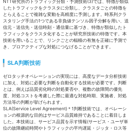
NTT研究所のトラフィック分類・予測技術(3)では、特徴が類似
したトラフィックをクラスタに分類し、クラスタごとの特徴を
とらえることで複雑な変動を高精度に予測します。時系列クラ
スタリング手法の1つである非負値テンソル因子分解を用い、送
信元・送信先・送信時刻・通信量に基づき、特徴が類似したト
ラフィックをクラスタ化することが研究所技術の特徴です。本
技術を用いることで、リンクごとの輻輳の有無を正確に予測で
き、プロアクティブな対処につなげることができます。
SLA判断技術
ゼロタッチオペレーションの実現には、高度なデータ分析技術
に加え、対処に必要な判断を自動化する技術が必要です。判断
とは、例えば品質劣化時の対処要否や、複数の故障間の優先
度、対処コストを考慮した際に最適な対処時期、実施者、対処
方法等の判断が挙げられます。
SLA(Service Level Agreement)＊1判断技術では、オペレーシ
ョンの根源的な目的はサービス品質維持であることに着目しま
した。本技術は、サービス品質を示す情報(サービス・ユーザ単
位の故障継続時間やトラフィックの平均遅延・ジッタ・ロス等