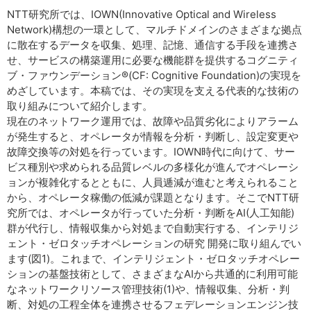
NTT研究所では、IOWN(Innovative Optical and Wireless
Network)構想の一環として、マルチドメインのさまざまな拠点
に散在するデータを収集、処理、記憶、通信する手段を連携さ
せ、サービスの構築運用に必要な機能群を提供するコグニティ
ブ・ファウンデーション®(CF: Cognitive Foundation)の実現を
めざしています。本稿では、その実現を支える代表的な技術の
取り組みについて紹介します。
現在のネットワーク運用では、故障や品質劣化によりアラーム
が発生すると、オペレータが情報を分析・判断し、設定変更や
故障交換等の対処を行っています。IOWN時代に向けて、サー
ビス種別や求められる品質レベルの多様化が進んでオペレーシ
ョンが複雑化するとともに、人員逓減が進むと考えられること
から、オペレータ稼働の低減が課題となります。そこでNTT研
究所では、オペレータが行っていた分析・判断をAI(人工知能)
群が代行し、情報収集から対処まで自動実行する、インテリジ
ェント・ゼロタッチオペレーションの研究 開発に取り組んでい
ます(図1)。これまで、インテリジェント・ゼロタッチオペレー
ションの基盤技術として、さまざまなAIから共通的に利用可能
なネットワークリソース管理技術(1)や、情報収集、分析・判
断、対処の工程全体を連携させるフェデレーションエンジン技