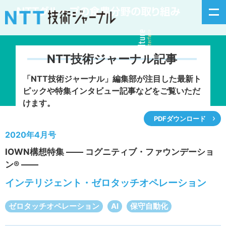
NTT技術ジャーナル記事
新着情報
「NTT技術ジャーナル」編集部が注目した
最新ト
ピックや特集インタビュー記事などをご覧いただ
最新号の主な記事
けます。
PDFダウンロード
カテゴリ毎記事
2020年4月号
IOWN構想特集 ―― コグニティブ・ファウンデーショ
掲載月毎記事
ン® ――
イベントカレンダー
インテリジェント・ゼロタッチオペレーション
問い合わせ
ゼロタッチオペレーション
AI
保守自動化