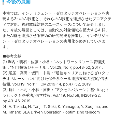
今後の展開
本稿では、インテリジェント・ゼロタッチオペレーションを実
現する3つのAI技術と、それらのAI技術を連携させたプロアクテ
ィブ対処、複雑故障対処のユースケースについて紹介しまし
た。今後の展開としては、自動化の対象領域を拡大するAI群、
またAI群を連携させる技術の研究開発を推進し、インテリジェ
ント・ゼロタッチオペレーションの実用化をめざしていきま
す。
■参考文献
(1) 堀内・明石・佐藤・小谷：“ネットワークリソース管理技
術，”NTT技術ジャーナル，Vol.29, No.7, pp.48-52, 2017．
(2) 尾居・高田・坂田・中島：“通信キャリアにおけるゼロタッ
チオペレーションに向けた保全系ツール連携方式の提案,”信学
技報, Vol.119, No.111, ICM2019-14, pp.47-52, 2019.
(3) 駒井・木村・小林・原田：“アクセスパターンに基づいたト
ラヒック予測手法,”信学技報, Vol.119, No.158, IN2019-22,
pp.43-46, 2019.
(4) A. Takada, N. Tanji, T. Seki, K. Yamagoe, Y. Soejima, and
M. Tahara:“SLA Driven Operation - optimizing telecom