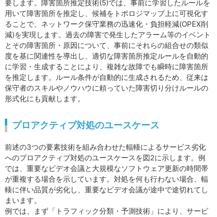
要します。障害箇所推定技術(5)では、事前に学習したルールを
用いて障害箇所を推定し、候補をトポロジマップ上に可視化す
ることで、ネットワーク保守業務の迅速化・負担軽減(OPEX削
減)を実現します。過去の障害で発生したアラーム等のイベント
とその障害箇所・原因について、事前にそれらの組合せの類似
度を基に関連性を導出し、適切な障害箇所推定ルールを自動的
に学習・生成することにより、複雑な故障でも瞬時に障害箇所
を推定します。ルール条件が自動的に生成されるため、従来は
保守者のスキルやノウハウに頼っていた障害切り分けルールの
形式化にも貢献します。
プロアクティブ対処のユースケース
前述の3つの要素技術を組み合わせた輻輳によるサービス劣化
へのプロアクティブ対処のユースケースを図2に示します。例
では、重要なビデオ会議と大規模なソフトウェア更新の時間帯
が重複する場合を示しています。対処を何も行わない場合、輻
輳に伴い品質が劣化し、重要なビデオ会議が途中で途切れてし
まいます。
例では、まず「トラフィック分類・予測技術」により、サービ