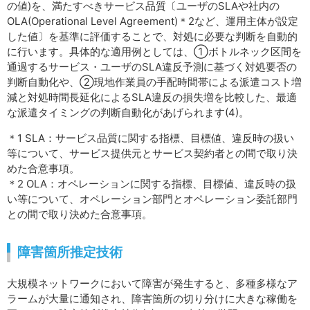
の値)を、満たすべきサービス品質〔ユーザのSLAや社内の
OLA(Operational Level Agreement)＊2など、運用主体が設定
した値〕を基準に評価することで、対処に必要な判断を自動的
に行います。具体的な適用例としては、①ボトルネック区間を
通過するサービス・ユーザのSLA違反予測に基づく対処要否の
判断自動化や、②現地作業員の手配時間帯による派遣コスト増
減と対処時間長延化によるSLA違反の損失増を比較した、最適
な派遣タイミングの判断自動化があげられます(4)。
＊1 SLA：サービス品質に関する指標、目標値、違反時の扱い
等について、サービス提供元とサービス契約者との間で取り決
めた合意事項。
＊2 OLA：オペレーションに関する指標、目標値、違反時の扱
い等について、オペレーション部門とオペレーション委託部門
との間で取り決めた合意事項。
障害箇所推定技術
大規模ネットワークにおいて障害が発生すると、多種多様なア
ラームが大量に通知され、障害箇所の切り分けに大きな稼働を