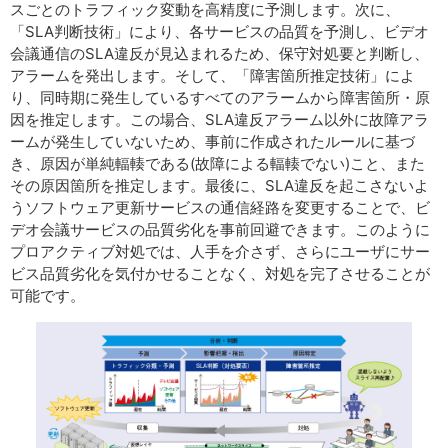
スごとのトラフィック変動を高精度に予測します。次に、
「SLA判断技術」により、各サービスの品質を予測し、ビデオ
会議通信のSLA違反が見込まれるため、保守対処要と判断し、
アラームを発出します。そして、「障害箇所推定技術」によ
り、同時期に発生しているすべてのアラームから障害箇所・原
因を推定します。この場合、SLA違反アラーム以外に故障アラ
ームが発生していないため、事前に作成されたルールに基づ
き、原因が単純輻輳である(故障による輻輳でない)こと、また
その原因箇所を推定します。最後に、SLA違反を起こさないよ
うソフトウェア更新サービスの通信経路を変更することで、ビ
デオ会議サービスの品質劣化を事前回避できます。このように
プロアクティブ対処では、人手を介さず、さらにユーザにサー
ビス品質劣化を気付かせることなく、対処を完了させることが
可能です。