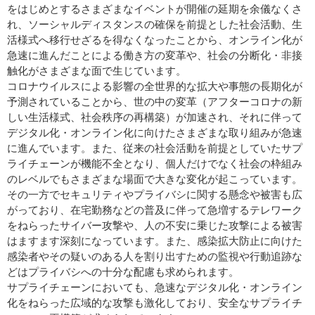
をはじめとするさまざまなイベントが開催の延期を余儀なくさ
れ、ソーシャルディスタンスの確保を前提とした社会活動、生
活様式へ移行せざるを得なくなったことから、オンライン化が
急速に進んだことによる働き方の変革や、社会の分断化・非接
触化がさまざまな面で生じています。
コロナウイルスによる影響の全世界的な拡大や事態の長期化が
予測されていることから、世の中の変革（アフターコロナの新
しい生活様式、社会秩序の再構築）が加速され、それに伴って
デジタル化・オンライン化に向けたさまざまな取り組みが急速
に進んでいます。また、従来の社会活動を前提としていたサプ
ライチェーンが機能不全となり、個人だけでなく社会の枠組み
のレベルでもさまざまな場面で大きな変化が起こっています。
その一方でセキュリティやプライバシに関する懸念や被害も広
がっており、在宅勤務などの普及に伴って急増するテレワーク
をねらったサイバー攻撃や、人の不安に乗じた攻撃による被害
はますます深刻になっています。また、感染拡大防止に向けた
感染者やその疑いのある人を割り出すための監視や行動追跡な
どはプライバシへの十分な配慮も求められます。
サプライチェーンにおいても、急速なデジタル化・オンライン
化をねらった広域的な攻撃も激化しており、安全なサプライチ