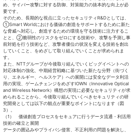
め、サイバー攻撃に対する防御、対策能力の抜本的な向上が必
要です。
そのため、長期的な視点に立ったセキュリティR&Dとしては、
①Smart Worldにおける価値の創造をサポートするために新た
な脅威へ対応し、創造するための環境を守る技術に注力するこ
とと、②脆弱性のリスクをゼロにする技術や、攻撃を予測し事
前対処を行う技術など、攻撃者優位の状況を変える技術を創出
していくこと、をめざして取り組んでいくことが求められま
す。
また、NTTグループが今後取り組んでいくビッグイベントへの
対応体制の強化、中期経営戦略に基づいた新たな分野（街づく
り、エネルギー、ヘルスケア）への展開には安全なデータ利活
用の実現、ゲームチェンジをめざすIOWN（Innovative Optical
and Wireless Network）構想の実現に必要なセキュリティが求
められることから、今後取り組んでいくべきセキュリティの研
究開発としては以下の観点が重要なポイントになります（図
3）。
（1） 価値創造プロセスをセキュアに行うデータ流通・利活用
技術の確立と展開
データの囲込みやプライバシ侵害、不正利用の問題を解決し、