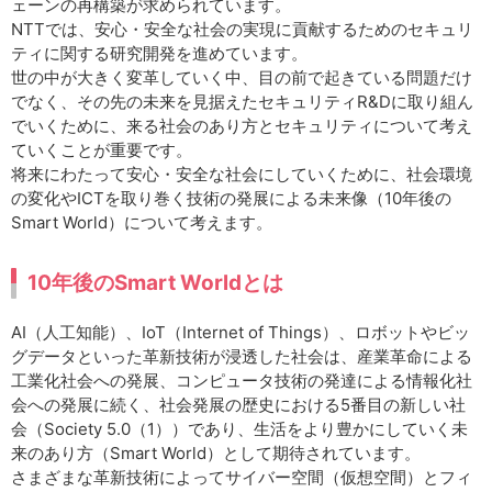
ェーンの再構築が求められています。
NTTでは、安心・安全な社会の実現に貢献するためのセキュリ
ティに関する研究開発を進めています。
世の中が大きく変革していく中、目の前で起きている問題だけ
でなく、その先の未来を見据えたセキュリティR&Dに取り組ん
でいくために、来る社会のあり方とセキュリティについて考え
ていくことが重要です。
将来にわたって安心・安全な社会にしていくために、社会環境
の変化やICTを取り巻く技術の発展による未来像（10年後の
Smart World）について考えます。
10年後のSmart Worldとは
AI（人工知能）、IoT（Internet of Things）、ロボットやビッ
グデータといった革新技術が浸透した社会は、産業革命による
工業化社会への発展、コンピュータ技術の発達による情報化社
会への発展に続く、社会発展の歴史における5番目の新しい社
会（Society 5.0（1））であり、生活をより豊かにしていく未
来のあり方（Smart World）として期待されています。
さまざまな革新技術によってサイバー空間（仮想空間）とフィ