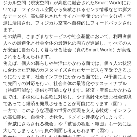
ジカル空間（現実空間）が高度に融合されたSmart Worldにお
いては、フィジカル空間から集積されるセンサ情報などの膨大
なデータが、高知能化されたサイバー空間でのデータ分析・予
測に活用され、フィジカル空間へ自律的にフィードバックされ
ます。
その結果、さまざまなサービスや社会基盤において、利用者個
人への最適化と社会全体の最適化の両方が進展し、すべての人
が安全に自分らしく暮らせる社会（真のSmart World）が実現
されると考えられます。
例えば、個人の暮らしや生活にかかわる面では、個々人の状況
に合わせた究極のカスタマイズされたサービスを享受できるよ
うになります。社会インフラにかかわる面では、AI予測によっ
て先回りの対応を行い、社会全体の最適化やサスティナブル
（持続可能な）提供が可能になります。経済・産業にかかわる
面では、多様化にも柔軟に対応し、少子高齢化が進む社会環境
であっても経済を発展させることが可能になります（図1）。
一方で、このような理想の世界の実現を支える技術・インフラ
の高知能化、自律化、柔軟化、ドメイン連携などによって、
「脅威にさらされる機会」や「被害の程度・範囲」も一気に拡
大してしまうという負の側面も考えられます（図2）。