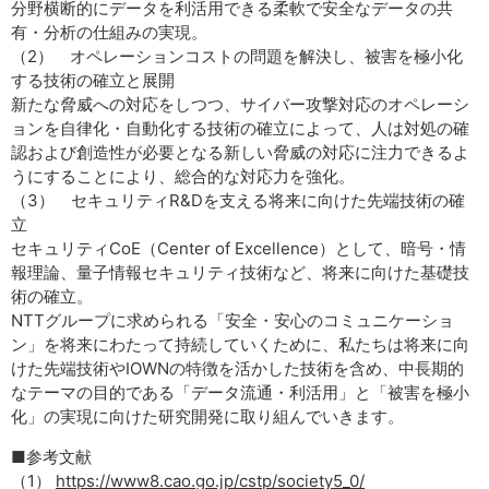
分野横断的にデータを利活用できる柔軟で安全なデータの共
有・分析の仕組みの実現。
（2） オペレーションコストの問題を解決し、被害を極小化
する技術の確立と展開
新たな脅威への対応をしつつ、サイバー攻撃対応のオペレーシ
ョンを自律化・自動化する技術の確立によって、人は対処の確
認および創造性が必要となる新しい脅威の対応に注力できるよ
うにすることにより、総合的な対応力を強化。
（3） セキュリティR&Dを支える将来に向けた先端技術の確
立
セキュリティCoE（Center of Excellence）として、暗号・情
報理論、量子情報セキュリティ技術など、将来に向けた基礎技
術の確立。
NTTグループに求められる「安全・安心のコミュニケーショ
ン」を将来にわたって持続していくために、私たちは将来に向
けた先端技術やIOWNの特徴を活かした技術を含め、中長期的
なテーマの目的である「データ流通・利活用」と「被害を極小
化」の実現に向けた研究開発に取り組んでいきます。
■参考文献
（1）
https://www8.cao.go.jp/cstp/society5_0/