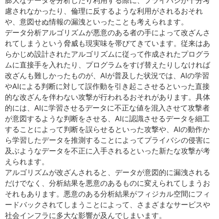
膨大なデータを分析したり利用する際に、プライバシが十分考
慮されなかったり、倫理に反するような利用がされるおそれ
や、意図せぬ情報の漏洩といったことも考えられます。
データ分析アルゴリズムが悪意のある者の手によって改ざんさ
れてしまうという脅威も現実味を帯びてきています。従来はあ
らかじめ設計されたアルゴリズムに従って作成されたプログラ
ムに直接手を入れたり、プログラムをすげ替えたりしなければ
改ざんも難しかったものが、AIが普及した状況では、AIの学習
やAIによる判断に対して誤作動を引き起こさせるといった直接
的な改ざんを伴わない攻撃が行われるおそれがあります。具体
的には、AIに学習させるデータに不正な値を混入させて攻撃者
が意図するような判断をさせる、AIに認識させるデータを細工
することによって判断を誤らせるといった攻撃や、AIの動作か
ら学習したデータを推測することによってプライバシの侵害に
及ぶようなデータを不正に入手されるといった新たな攻撃が考
えられます。
アルゴリズムが改ざんされると、データが意図的に漏洩される
だけでなく、分析結果を悪意のあるものに変えられてしまうお
それもあります。悪意のある分析結果がフィジカル空間にフィ
ードバックされてしまうことによって、さまざまなサービスや
社会インフラに多大な影響が及んでしまいます。