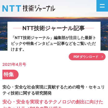
NTT技術ジャーナル記事
新着情報
「NTT技術ジャーナル」編集部が注目した
最新ト
ピックや特集インタビュー記事などをご覧いただ
最新号の主な記事
けます。
PDFダウンロード
カテゴリ毎記事
2021年4月号
掲載月毎記事
特集
イベントカレンダー
安心・安全な社会実現に貢献するための暗号・セキュリ
ティ技術に関する研究開発
問い合わせ
安心・安全を実現するテクノロジの創出に向けた