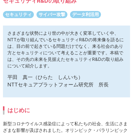
セキュリティR&Dの取り組み
サイトマップ
セキュリティ
サイバー攻撃
データ利活用
さまざまな状勢により世の中が大きく変革していく中、
NTTが取り組んでいるセキュリティR&Dの将来像を語るに
は、目の前で起きている問題だけでなく、来る社会のあり
方とセキュリティについて考えることが重要です。本稿で
は、その先の未来を見据えたセキュリティR&Dの取り組み
について紹介します。
平田 真一（ひらた しんいち）
NTTセキュアプラットフォーム研究所 所長
はじめに
新型コロナウイルス感染症によって私たちの社会、生活にさま
ざまな影響が及ぼされました。オリンピック・パラリンピック