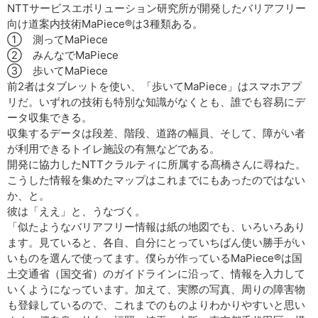
NTTサービスエボリューション研究所が開発したバリアフリー
向け道案内技術MaPiece®は3種類ある。
① 測ってMaPiece
② みんなでMaPiece
③ 歩いてMaPiece
前2者はタブレットを使い、「歩いてMaPiece」はスマホアプ
リだ。いずれの技術も特別な知識がなくとも、誰でも容易にデ
ータ収集できる。
収集するデータは段差、階段、道路の幅員、そして、障がい者
が利用できるトイレ施設の有無などである。
開発に協力したNTTクラルティに所属する髙橋さんに尋ねた。
こうした情報を集めたマップはこれまでにもあったのではない
か、と。
彼は「ええ」と、うなづく。
「似たようなバリアフリー情報は紙の地図でも、いろいろあり
ます。見ていると、各自、自分にとっていちばん使い勝手がい
いものを選んで使ってます。僕らが作っているMaPiece®は国
土交通省（国交省）のガイドラインに沿って、情報を入力して
いくようになっています。加えて、実際の写真、周りの障害物
も登録しているので、これまでのものよりわかりやすいと思い