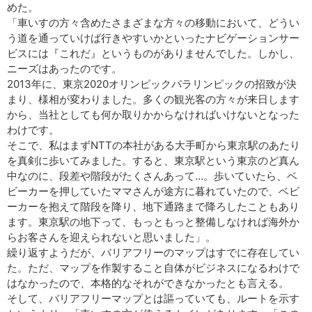
めた。
「車いすの方々含めたさまざまな方々の移動において、どうい
う道を通っていけば行きやすいかといったナビゲーションサー
ビスには『これだ』というものがありませんでした。しかし、
ニーズはあったのです。
2013年に、東京2020オリンピックパラリンピックの招致が決
まり、様相が変わりました。多くの観光客の方々が来日します
から、当社としても何か取りかからなければいけないとなった
わけです。
そこで、私はまずNTTの本社がある大手町から東京駅のあたり
を真剣に歩いてみました。すると、東京駅という東京のど真ん
中なのに、段差や階段がたくさんあって…。歩いていたら、ベ
ビーカーを押していたママさんが途方に暮れていたので、ベビ
ーカーを抱えて階段を降り、地下通路まで降ろしたこともあり
ます。東京駅の地下って、もっともっと整備しなければ海外か
らお客さんを迎えられないと思いました」。
繰り返すようだが、バリアフリーのマップはすでに存在してい
た。ただ、マップを作製すること自体がビジネスになるわけで
はなかったので、本格的なそれができなかったとも言える。
そして、バリアフリーマップとは謳っていても、ルートを示す