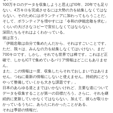
100万キロのデータを収集しようと思えば10年、20年でも足り
ない。4万キロを完成させるには大勢の力を結集しなくてはな
らない。そのためにはボランティアに加わってもらうことだ。
そして、ボランティアを増やすには「令和の伊能忠敬を求む」
くらいの大げさなコピーで宣伝しなくてはならない。
深田たちもそれはよくわかっている。
彼は言う。
「伊能忠敬は自分で集めたんだから、それはすごいことです。
ただ、我々は、みんなの力を結集しなくてはいけない。まだ
700キロです。しかし、それでも世界では稀です。これほど正
確で、しかもICTで集めているバリア情報はどこにもありませ
ん。
また、この情報は一度、収集したらそれでおしまいではありま
せん。つねに最新の情報にしないと使えません。持続的にどう
やって整備していくかも大きな課題です」。
日本のあらゆる道とまではいかないけれど、主要な道について
データを収集することが第一の目標だろう。さらに、それを継
続的に更新していかなくてはならない。加えて、彼らが取りか
かっているうちに、あらたにわかったことがある。
それは季節の情報だ。