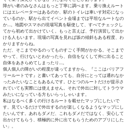
障がい者のみなさんはもっと丁寧に調べます。乗り換えルート
にはエレベーターはあるのか、駅のトイレは車いす対応になっ
ているのか、駅から出てイベント会場までは平坦なルートなの
か…。地図やスマホの現場写真を駆使して、すべてチェックし
てから初めて出かけていく。もっと言えば、予行演習して出か
ける人もいます。現場の写真を見れば坂の傾斜もある程度、わ
かりますからね。
ただ、そこまでやるのってものすごく手間がかかる。そこまで
やって、行けないとわかったら、自信をなくして外に出ること
自体をあきらめてしまったり…。
個人個人の障がいの程度が違ってますから、『ここはバリアフ
リールートです』と書いてあっても、自分にとっては通れなか
ったみたいなこともあるんです。ひとつのルートだけが提示さ
れていても実際には使えません。それで外出に対してトラウマ
みたいになっている方もいらっしゃいます。
私はなるべく多くの行けるルートを載せたマップにしたいで
す。見ているだけで外出するのが楽しくなるようなマップにし
たいんです。あれもダメだ、これもダメだではなく、安心して
出かけてもらう、積極的に外に出てもらうためのアプリにした
い」。