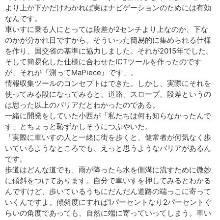
より上か下かだけわかれば実はナビゲーションのためには有効
なんです。
車いすに乗る人にとっては段差が2センチより上なのか、下な
のかが分かれ目ですから。そういった簡易的に集められる仕様
を作り、国交省の基準に協力しました。それが2015年でした。
そして簡易化した仕様に合わせたICTツールを作ったのです
が、それが『測ってMaPiece』です」。
情報収集ツールのコンセプトはできた。しかし、実際にそれを
使ってみる段になってみると、道路、スロープ、段差というの
は思った以上のバリアだとわかったのである。
一緒に開発をしていた小西が「私たちは何も知らなかったんで
す」とちょっと恥ずかしそうにつぶやいた。
「実際に車いすの人と一緒に街を歩くと、健常者が何気なく歩
いているようなところでも、えっと思うようなバリアがあるん
です。
歩道はどんな道でも、雨が降ったら水を側溝に流すために微妙
に傾斜をつけてあります。自分で車いすを押してみるとわかる
んですけど、歩いているうちにだんだん道路の端っこに寄って
いくんですよ。傾斜度にすれば1パーセントなり2パーセントぐ
らいの角度であっても、自然に端に寄っていってしまう。車い