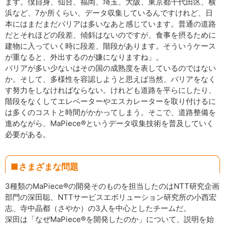
ます。僕自身、仙台、福岡、埼玉、大阪、東京都千代田区、横
浜など、7か所くらい、データ収集しているんですけれど、日
本にはまだまだバリアは多いなあと感じています。普通の道路
だとそれほどの段差、傾斜はないのですが、食事を摂るために
建物に入っていく時に段差、階段があります。そういうケース
が重なると、外出するのが嫌になりますね」。
バリアが多い少ないはその国の成熟度を表しているのではない
か。そして、多様性を容認しようと思えば当然、バリアをなく
す努力をしなければならない。けれども道路を平らにしたり、
階段をなくしてエレベーターやエスカレーターを取り付けるに
は多くのコストと時間がかかってしまう。そこで、道路整備を
進めながら、MaPiece®というデータ収集技術を普及していく
必要がある。
■さまざまな問題
3種類のMaPiece®の開発そのものを担当したのはNTT研究企画
部門の深田聡、NTTサービスエボリューション研究所の小西宏
志、寺中晶都（さやか）の3人を中心としたチームだ。
深田は「なぜMaPiece®を開発したのか」について、説明を始