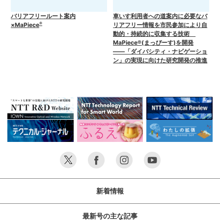
バリアフリールート案内
車いす利用者への道案内に必要なバ
®
×MaPiece
リアフリー情報を市民参加により自
動的・持続的に収集する技術
MaPiece®(まっぴーす)を開発
――「ダイバシティ・ナビゲーショ
ン」の実現に向けた研究開発の推進
新着情報
最新号の主な記事