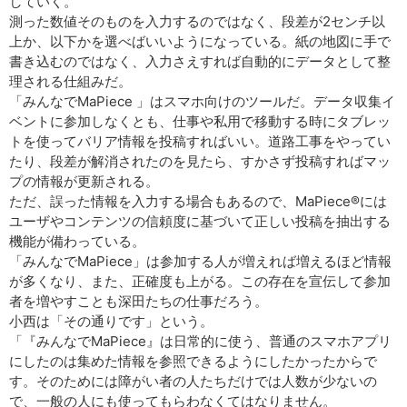
していく。
測った数値そのものを入力するのではなく、段差が2センチ以
上か、以下かを選べばいいようになっている。紙の地図に手で
書き込むのではなく、入力さえすれば自動的にデータとして整
理される仕組みだ。
「みんなでMaPiece 」はスマホ向けのツールだ。データ収集イ
ベントに参加しなくとも、仕事や私用で移動する時にタブレッ
トを使ってバリア情報を投稿すればいい。道路工事をやってい
たり、段差が解消されたのを見たら、すかさず投稿すればマッ
プの情報が更新される。
ただ、誤った情報を入力する場合もあるので、MaPiece®には
ユーザやコンテンツの信頼度に基づいて正しい投稿を抽出する
機能が備わっている。
「みんなでMaPiece」は参加する人が増えれば増えるほど情報
が多くなり、また、正確度も上がる。この存在を宣伝して参加
者を増やすことも深田たちの仕事だろう。
小西は「その通りです」という。
「『みんなでMaPiece』は日常的に使う、普通のスマホアプリ
にしたのは集めた情報を参照できるようにしたかったからで
す。そのためには障がい者の人たちだけでは人数が少ないの
で、一般の人にも使ってもらわなくてはなりません。