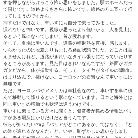
すを押しながらけっこう怖い思いをしました。駅のホームだっ
て同じです。道路よりもさらに怖いです。線路の方に寄って行
ってしまうのですから。
押すだけではなく、車いすにも自分で乗ってみました。
慣れないと怖いです。視線が思ったより低いから、人を見上げ
るという風になってしまい、首が疲れます。
そして、夏場は暑いんです。道路の輻射熱を直接、感じます。
つらかったのは段差よりもむしろ路面状態でした。どことは言
えませんけれど、道路がきれいなタイル張りになっていたりす
るところがあります。見た目はきれいなんですが、路面がガタ
ガタだから、体が振動する。そして、タイヤがタイルの隙間に
はまり込んで、抜けない。ヨーロッパの石畳なんて車いすには
無理です。
ただ、ヨーロッパやアメリカは車社会なので、車いすを車に積
んで移動して降りるという形になっています。日本と海外とは
同じ車いすの移動でも状況は違うわけです。
車いすに乗っている方々に聞くと、健常者が集める情報はバリ
アがある場所ばかりだけだと言うんです。
彼らが知りたいのは『バリアがどこにあるか』ではなく、『ど
の道が通れるかなんだ』と。いや、恥ずかしい思いをしまし
た。考え方が逆だったんです。バリアは見つけても、それをマ