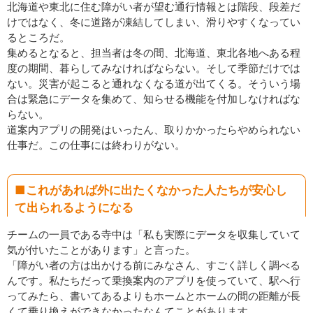
北海道や東北に住む障がい者が望む通行情報とは階段、段差だ
けではなく、冬に道路が凍結してしまい、滑りやすくなってい
るところだ。
集めるとなると、担当者は冬の間、北海道、東北各地へある程
度の期間、暮らしてみなければならない。そして季節だけでは
ない。災害が起こると通れなくなる道が出てくる。そういう場
合は緊急にデータを集めて、知らせる機能を付加しなければな
らない。
道案内アプリの開発はいったん、取りかかったらやめられない
仕事だ。この仕事には終わりがない。
■これがあれば外に出たくなかった人たちが安心し
て出られるようになる
チームの一員である寺中は「私も実際にデータを収集していて
気が付いたことがあります」と言った。
「障がい者の方は出かける前にみなさん、すごく詳しく調べる
んです。私たちだって乗換案内のアプリを使っていて、駅へ行
ってみたら、書いてあるよりもホームとホームの間の距離が長
くて乗り換えができなかったなんてことがあります。