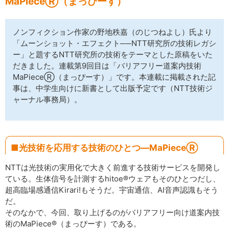
MaPieceⓇ（まっぴーす）
サイトマップ
ノンフィクション作家の野地秩嘉（のじつねよし）氏より
「ムーンショット・エフェクト──NTT研究所の技術レガシ
ー」と題するNTT研究所の技術をテーマとした原稿をいた
だきました。連載第9回目は「バリアフリー道案内技術
MaPieceⓇ（まっぴーす）」です。本連載に掲載された記
事は、中学生向けに新書として出版予定です（NTT技術ジ
ャーナル事務局）。
■光技術を応用する技術のひとつ―MaPieceⓇ
NTTは光技術の実用化で大きく前進する技術サービスを開発し
ている。生体信号を計測するhitoe®ウェアもそのひとつだし、
超高臨場感通信Kirari!もそうだ。宇宙通信、AI音声認識もそう
だ。
そのなかで、今回、取り上げるのがバリアフリー向け道案内技
術のMaPiece®（まっぴーす）である。