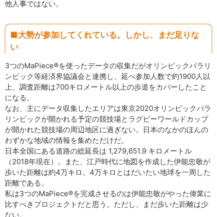
他人事ではない。
■大勢が参加してくれている。しかし、まだ足りな
い
3つのMaPiece®を使ったデータの収集だがオリンピックパラリ
ンピック等経済界協議会と連携し、延べ参加人数で約1900人以
上、調査距離は700キロメートル以上の歩道をカバーしたこと
になる。
なお、主にデータ収集したエリアは東京2020オリンピックパラ
リンピックが開かれる予定の競技場とラグビーワールドカップ
が開かれた競技場の周辺地区に過ぎない。日本のなかのほんの
わずかな地域の情報を集めただけだ。
日本全国にある道路の総延長は 1,279,651.9 キロメートル
（2018年現在）。また、江戸時代に地図を作成した伊能忠敬が
歩いた距離は約4万キロ。4万キロとはだいたい地球を一周した
距離である。
私は3つのMaPiece®を完成させるのは伊能忠敬がやった偉業に
比すべきプロジェクトだと思う。ただし、まだ歩いた距離は少
ない。