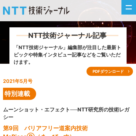
NTT技術ジャーナル記事
新着情報
「NTT技術ジャーナル」編集部が注目した
最新ト
ピックや特集インタビュー記事などをご覧いただ
最新号の主な記事
けます。
PDFダウンロード
カテゴリ毎記事
2021年5月号
掲載月毎記事
特別連載
イベントカレンダー
ムーンショット・エフェクト──NTT研究所の技術レガ
シー
問い合わせ
第9回 バリアフリー道案内技術