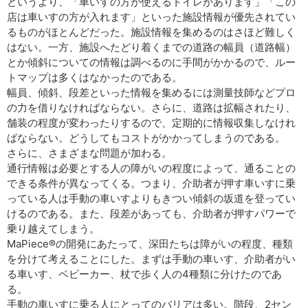
というより、「車いすの方が使えるトイレがあります」「この
店は車いすの方が入れます」といった施設情報が優先されてい
るものがほとんどだった。施設情報を集めるのはさほど難しく
はない。一方、施設へたどり着くまでの道路の幅員（道路幅）
とか傾斜についての情報は調べるのに手間がかかるので、ルー
トマップは多くはなかったのである。
幅員、傾斜、段差といった情報を集めるには測量技師などプロ
の力を借りなければならない。さらに、道路は拡幅されたり、
舗装の程度が変わったりするので、定期的に情報収集しなけれ
ばならない。どうしてもコストがかかってしまうのである。
さらに、さまざまな問題が加わる。
通行情報は必要とする人の障がいの程度によって、通ることの
できる条件が異なってくる。つまり、介助者が押す車いすに乗
っている人は手動の車いすよりもきつい傾斜の坂道を登ってい
けるのである。また、段差があっても、介助者が押すパワーで
乗り越えてしまう。
MaPiece®の開発にあたって、深田たちは障がいの程度、種類
を分けて考えることにした。まずは手動の車いす、介助者がい
る車いす、ベビーカー、杖で歩く人の4種類に分けたのであ
る。
手動の車いすに乗る人にとってのバリアは多い。階段、2セン