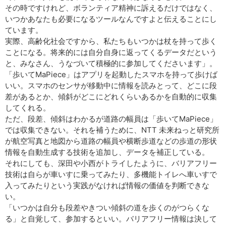
その時ですけれど、ボランティア精神に訴えるだけではなく、
いつかあなたも必要になるツールなんですよと伝えることにし
ています。
実際、高齢化社会ですから、私たちもいつかは杖を持って歩く
ことになる。将来的には自分自身に返ってくるデータだという
と、みなさん、うなづいて積極的に参加してくださいます」。
「歩いてMaPiece」はアプリを起動したスマホを持って歩けば
いい。スマホのセンサが移動中に情報を読みとって、どこに段
差があるとか、傾斜がどこにどれくらいあるかを自動的に収集
してくれる。
ただ、段差、傾斜はわかるが道路の幅員は「歩いてMaPiece」
では収集できない。それを補うために、NTT 未来ねっと研究所
が航空写真と地図から道路の幅員や横断歩道などの歩道の形状
情報を自動生成する技術を追加し、データを補正している。
それにしても、深田や小西がトライしたように、バリアフリー
技術は自らが車いすに乗ってみたり、多機能トイレへ車いすで
入ってみたりという実践がなければ情報の価値を判断できな
い。
「いつかは自分も段差やきつい傾斜の道を歩くのがつらくな
る」と自覚して、参加するといい。バリアフリー情報は決して