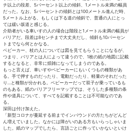
チ以上の段差、5パーセント以上の傾斜、1メートル未満の幅員
だった。なお、5パーセントの傾斜とは100メートル進んだ時、
5メートル上がる、もしくは下る道の傾斜で、普通の人にとっ
ては緩い坂道と感じる。
介助者がいる車いすの人の場合は階段と1メートル未満の幅員が
バリアだ。段差は8センチまで大丈夫だし、傾斜も10パーセン
トまでなら何とかなる。
ベビーカー、杖の人については図を見てもらうことになるが、
つまり、バリアとは人によって違うので、1枚の紙の地図に記載
するとなると、非常に煩雑になってしまうのである。
もっと言えば、車いすやベビーカーにもいくつもの種類があ
る。手で押すものだったり、電動だったり、軽量のそれだった
り…と種類が分かれる。ベビーカーだって双子が乗っているも
のもある。紙のバリアフリーマップでは、そうした多種類の条
件や道具について、すべてを記載することは不可能なのであ
る。
深田は付け加えた。
「新型コロナが蔓延する前までインバウンドの方たちがどんど
ん増えていました。なかには障がいのある方もいらっしゃいま
した。紙のマップでしたら、言語ごとに作っていかないといけ