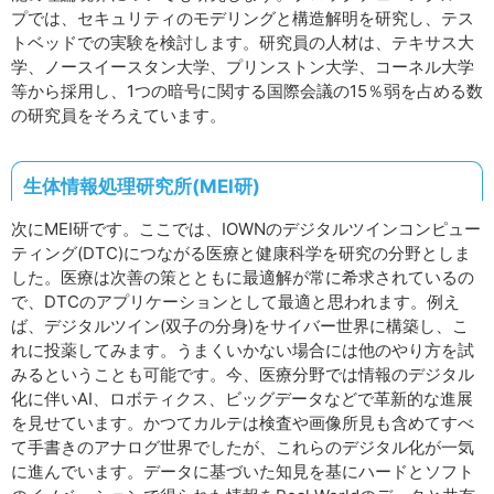
プでは、セキュリティのモデリングと構造解明を研究し、テス
トベッドでの実験を検討します。研究員の人材は、テキサス大
学、ノースイースタン大学、プリンストン大学、コーネル大学
等から採用し、1つの暗号に関する国際会議の15％弱を占める数
の研究員をそろえています。
生体情報処理研究所(MEI研)
次にMEI研です。ここでは、IOWNのデジタルツインコンピュー
ティング(DTC)につながる医療と健康科学を研究の分野としま
した。医療は次善の策とともに最適解が常に希求されているの
で、DTCのアプリケーションとして最適と思われます。例え
ば、デジタルツイン(双子の分身)をサイバー世界に構築し、こ
れに投薬してみます。うまくいかない場合には他のやり方を試
みるということも可能です。今、医療分野では情報のデジタル
化に伴いAI、ロボティクス、ビッグデータなどで革新的な進展
を見せています。かつてカルテは検査や画像所見も含めてすべ
て手書きのアナログ世界でしたが、これらのデジタル化が一気
に進んでいます。データに基づいた知見を基にハードとソフト