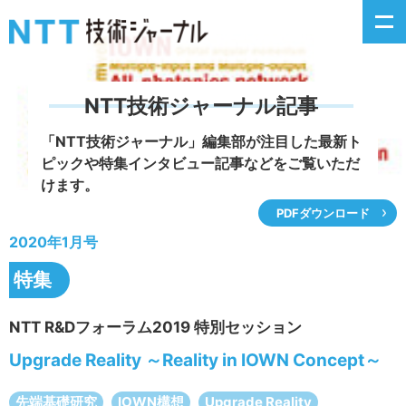
NTT技術ジャーナル記事
新着情報
「NTT技術ジャーナル」編集部が注目した
最新ト
ピックや特集インタビュー記事などをご覧いただ
最新号の主な記事
けます。
PDFダウンロード
カテゴリ毎記事
2020年1月号
掲載月毎記事
特集
イベントカレンダー
NTT R&Dフォーラム2019 特別セッション
Upgrade Reality ～Reality in IOWN Concept～
問い合わせ
先端基礎研究
IOWN構想
Upgrade Reality