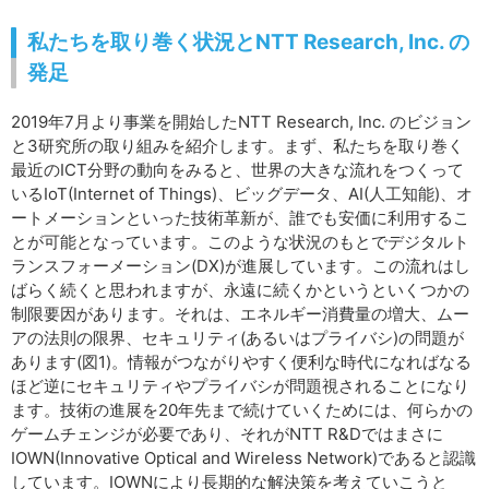
私たちを取り巻く状況とNTT Research, Inc. の
発足
2019年7月より事業を開始したNTT Research, Inc. のビジョン
と3研究所の取り組みを紹介します。まず、私たちを取り巻く
最近のICT分野の動向をみると、世界の大きな流れをつくって
いるIoT(Internet of Things)、ビッグデータ、AI(人工知能)、オ
ートメーションといった技術革新が、誰でも安価に利用するこ
とが可能となっています。このような状況のもとでデジタルト
ランスフォーメーション(DX)が進展しています。この流れはし
ばらく続くと思われますが、永遠に続くかというといくつかの
制限要因があります。それは、エネルギー消費量の増大、ムー
アの法則の限界、セキュリティ(あるいはプライバシ)の問題が
あります(図1)。情報がつながりやすく便利な時代になればなる
ほど逆にセキュリティやプライバシが問題視されることになり
ます。技術の進展を20年先まで続けていくためには、何らかの
ゲームチェンジが必要であり、それがNTT R&Dではまさに
IOWN(Innovative Optical and Wireless Network)であると認識
しています。IOWNにより長期的な解決策を考えていこうと