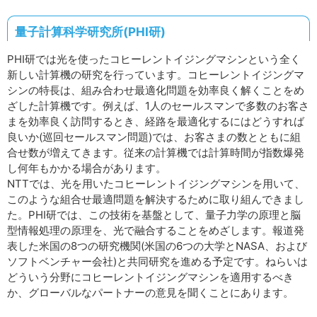
量子計算科学研究所(PHI研)
PHI研では光を使ったコヒーレントイジングマシンという全く
新しい計算機の研究を行っています。コヒーレントイジングマ
シンの特長は、組み合わせ最適化問題を効率良く解くことをめ
ざした計算機です。例えば、1人のセールスマンで多数のお客さ
まを効率良く訪問するとき、経路を最適化するにはどうすれば
良いか(巡回セールスマン問題)では、お客さまの数とともに組
合せ数が増えてきます。従来の計算機では計算時間が指数爆発
し何年もかかる場合があります。
NTTでは、光を用いたコヒーレントイジングマシンを用いて、
このような組合せ最適問題を解決するために取り組んできまし
た。PHI研では、この技術を基盤として、量子力学の原理と脳
型情報処理の原理を、光で融合することをめざします。報道発
表した米国の8つの研究機関(米国の6つの大学とNASA、および
ソフトベンチャー会社)と共同研究を進める予定です。ねらいは
どういう分野にコヒーレントイジングマシンを適用するべき
か、グローバルなパートナーの意見を聞くことにあります。