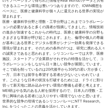
のイノベーションで得られた情報をReal Worldのデータと共有
できるユニークな環境は整いつつありますので、IOWN構想を
ベースに、医療と健康科学が個々人に還元される世界の実現が
望まれます。
医療・健康科学分野と理数・工学分野はこれまでコラボレーシ
ョンの必要があると多くの識者が指摘してきました。情報技術
の進歩が加速するこれからの時代は、医療と健康科学の分野も
さまざまな革新が呼び起こされます。また、倫理や個人の尊厳
が基本にある世界とデジタル世界がシナジー効果を発揮できる
環境が望まれます。そのための条件の1つは、研究に携わる人々
の誠実さであると思われます。シリコンバレーでは大学、医療
施設、スタートアップ企業群がそれぞれの特徴を活かして、コ
ラボレーションをしながら日々激しい競争が展開しています。
そこで鎬を削っているのは20代後半から30代の若い方が多く、
一方、日本では留学を希望する若者が少ないといわれていま
す。このような日本の状況を打破するためには、ドライに割り
切って新天地に踏み込みやすい環境の整備も必要と考えます。
MEI研はやる気のある人材を採用するので、日本人の理数・工
学に興味のある若者には入りやすい環境でないかと思います。
世界的な競争の坩堝であるシリコンバレーにNTT Research,
Inc. をつくったことの意義を活かしていきます。