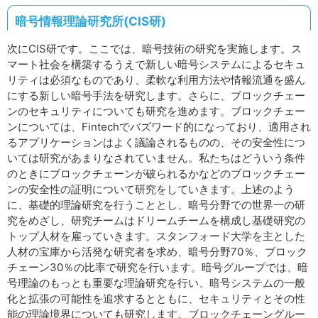
暗号情報理論研究所(CIS研)
次にCIS研です。ここでは、暗号技術の研究を実施します。ス
マート社会を構築するうえで新しい暗号システムによるセキュ
リティは必須なものであり、柔軟な利用方法や情報流通を盛ん
にする新しい暗号手法を研究します。さらに、ブロックチェー
ンのセキュリティについても研究を進めます。ブロックチェー
ンについては、Fintechでバズワード的になっており、適用され
るアプリケーションはよく議論されるものの、その安全性につ
いては研究があまりなされていません。私たちはどういう条件
のときにブロックチェーンが破られるかなどのブロックチェー
ンの安全性の証明について研究をしていきます。上述のよう
に、基礎的理論研究を行うこととし、暗号分野での世界一の研
究をめざし、研究チームはドリームチームを構成し基礎研究の
トップ人材を雇っていきます。スタンフォード大学を主とした
人材の宝庫から活発な研究者を求め、暗号分野70％、ブロック
チェーン30％の比率で研究を行います。暗号グループでは、暗
号理論のもっとも重要な理論研究を行い、暗号システムの一般
化と拡張の可能性を追求するとともに、セキュリティとその性
能の理論境界についても研究します。ブロックチェーングルー