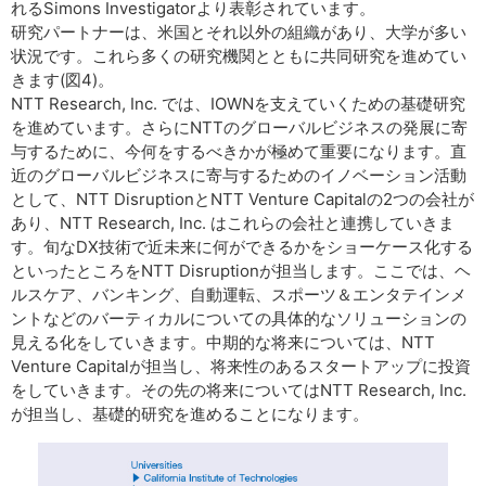
れるSimons Investigatorより表彰されています。
研究パートナーは、米国とそれ以外の組織があり、大学が多い
状況です。これら多くの研究機関とともに共同研究を進めてい
きます(図4)。
NTT Research, Inc. では、IOWNを支えていくための基礎研究
を進めています。さらにNTTのグローバルビジネスの発展に寄
与するために、今何をするべきかが極めて重要になります。直
近のグローバルビジネスに寄与するためのイノベーション活動
として、NTT DisruptionとNTT Venture Capitalの2つの会社が
あり、NTT Research, Inc. はこれらの会社と連携していきま
す。旬なDX技術で近未来に何ができるかをショーケース化する
といったところをNTT Disruptionが担当します。ここでは、ヘ
ルスケア、バンキング、自動運転、スポーツ＆エンタテインメ
ントなどのバーティカルについての具体的なソリューションの
見える化をしていきます。中期的な将来については、NTT
Venture Capitalが担当し、将来性のあるスタートアップに投資
をしていきます。その先の将来についてはNTT Research, Inc.
が担当し、基礎的研究を進めることになります。