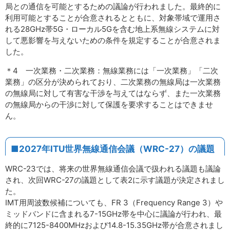
局との通信を可能とするための議論が行われました。最終的に
利用可能とすることが合意されるとともに、対象帯域で運用さ
れる28GHz帯5G・ローカル5Gを含む地上系無線システムに対
して悪影響を与えないための条件を規定することが合意されま
した。
＊4 一次業務・二次業務：無線業務には「一次業務」「二次
業務」の区分が決められており、二次業務の無線局は一次業務
の無線局に対して有害な干渉を与えてはならず、また一次業務
の無線局からの干渉に対して保護を要求することはできませ
ん。
■2027年ITU世界無線通信会議（WRC-27）の議題
WRC-23では、将来の世界無線通信会議で扱われる議題も議論
され、次回WRC-27の議題として表2に示す議題が決定されまし
た。
IMT用周波数候補についても、FR 3（Frequency Range 3）や
ミッドバンドに含まれる7-15GHz帯を中心に議論が行われ、最
終的に7125-8400MHzおよび14.8-15.35GHz帯が合意されまし