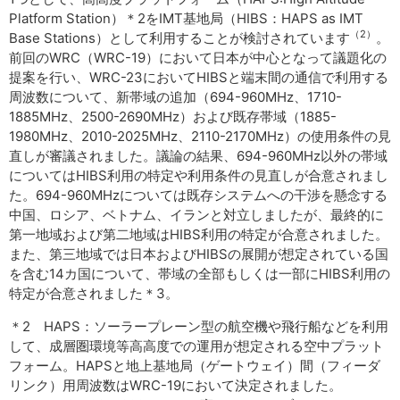
Platform Station）＊2をIMT基地局（HIBS：HAPS as IMT
（2）
Base Stations）として利用することが検討されています
。
前回のWRC（WRC-19）において日本が中心となって議題化の
提案を行い、WRC-23においてHIBSと端末間の通信で利用する
周波数について、新帯域の追加（694-960MHz、1710-
1885MHz、2500-2690MHz）および既存帯域（1885-
1980MHz、2010-2025MHz、2110-2170MHz）の使用条件の見
直しが審議されました。議論の結果、694-960MHz以外の帯域
についてはHIBS利用の特定や利用条件の見直しが合意されまし
た。694-960MHzについては既存システムへの干渉を懸念する
中国、ロシア、ベトナム、イランと対立しましたが、最終的に
第一地域および第二地域はHIBS利用の特定が合意されました。
また、第三地域では日本およびHIBSの展開が想定されている国
を含む14カ国について、帯域の全部もしくは一部にHIBS利用の
特定が合意されました＊3。
＊2 HAPS：ソーラープレーン型の航空機や飛行船などを利用
して、成層圏環境等高高度での運用が想定される空中プラット
フォーム。HAPSと地上基地局（ゲートウェイ）間（フィーダ
リンク）用周波数はWRC-19において決定されました。