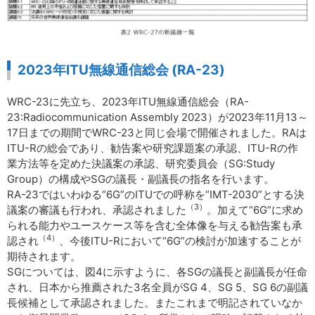
2023年ITU無線通信総会 (RA-23)
WRC-23に先立ち、2023年ITU無線通信総会（RA-
23:Radiocommunication Assembly 2023）が2023年11月13～
17日までの期間でWRC-23と同じ会場で開催されました。RAは
ITU-Rの総会であり、勧告案や研究課題案の承認、ITU-Rの作
業方法等を定めた決議案の承認、研究委員会（SG:Study
Group）の構成やSGの議長・副議長の指名を行います。
RA-23ではいわゆる“6G”のITUでの呼称を“IMT-2030”とする決
（3）
議案の審議も行われ、承認されました
。加えて“6G”に求め
られる能力やユースケース等を含む全体像を与える勧告案も承
（4）
認され
、今後ITU-Rにおいて“6G”の検討が加速することが
期待されます。
SGについては、図4に示すように、各SGの議長と副議長が任命
され、日本から推薦された3名全員がSG 4、SG 5、SG 6の副議
長候補として承認されました。またこれまで明記されていなか