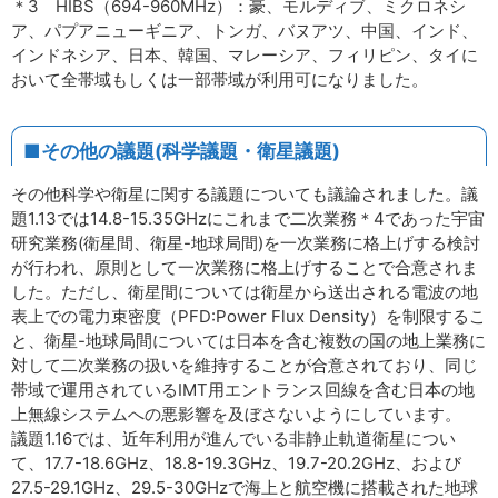
＊3 HIBS（694-960MHz）：豪、モルディブ、ミクロネシ
ア、パプアニューギニア、トンガ、バヌアツ、中国、インド、
インドネシア、日本、韓国、マレーシア、フィリピン、タイに
おいて全帯域もしくは一部帯域が利用可になりました。
■その他の議題(科学議題・衛星議題)
その他科学や衛星に関する議題についても議論されました。議
題1.13では14.8-15.35GHzにこれまで二次業務＊4であった宇宙
研究業務(衛星間、衛星-地球局間)を一次業務に格上げする検討
が行われ、原則として一次業務に格上げすることで合意されま
した。ただし、衛星間については衛星から送出される電波の地
表上での電力束密度（PFD:Power Flux Density）を制限するこ
と、衛星-地球局間については日本を含む複数の国の地上業務に
対して二次業務の扱いを維持することが合意されており、同じ
帯域で運用されているIMT用エントランス回線を含む日本の地
上無線システムへの悪影響を及ぼさないようにしています。
議題1.16では、近年利用が進んでいる非静止軌道衛星につい
て、17.7-18.6GHz、18.8-19.3GHz、19.7-20.2GHz、および
27.5-29.1GHz、29.5-30GHzで海上と航空機に搭載された地球