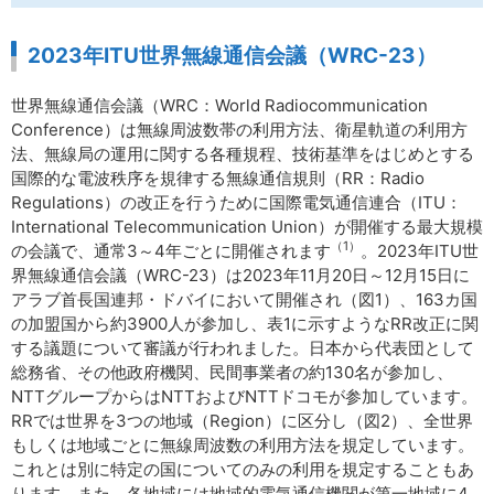
2023年ITU世界無線通信会議（WRC-23）
世界無線通信会議（WRC：World Radiocommunication
Conference）は無線周波数帯の利用方法、衛星軌道の利用方
法、無線局の運用に関する各種規程、技術基準をはじめとする
国際的な電波秩序を規律する無線通信規則（RR：Radio
Regulations）の改正を行うために国際電気通信連合（ITU：
International Telecommunication Union）が開催する最大規模
（1）
の会議で、通常3～4年ごとに開催されます
。2023年ITU世
界無線通信会議（WRC-23）は2023年11月20日～12月15日に
アラブ首長国連邦・ドバイにおいて開催され（図1）、163カ国
の加盟国から約3900人が参加し、表1に示すようなRR改正に関
する議題について審議が行われました。日本から代表団として
総務省、その他政府機関、民間事業者の約130名が参加し、
NTTグループからはNTTおよびNTTドコモが参加しています。
RRでは世界を3つの地域（Region）に区分し（図2）、全世界
もしくは地域ごとに無線周波数の利用方法を規定しています。
これとは別に特定の国についてのみの利用を規定することもあ
ります。また、各地域には地域的電気通信機関が第一地域に4