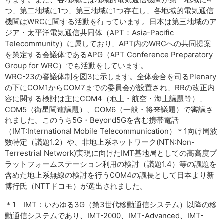
つ、第二地域に1つ、第三地域に1つ存在し、各地域的電気通信
機関はWRCに関する活動を行っています。日本は第三地域のア
ジア・太平洋電気通信共同体（APT：Asia-Pacific
Telecommunity）に属しており、APT内のWRCへの共同提案
を策定する会議体であるAPG（APT Conference Preparatory
Group for WRC）でも活動をしています。
WRC-23の審議体制を図3に示します。全体会合を司るPlenary
の下にCOM1からCOM7までの委員会が設置され、RRの改正内
容に関する検討は主にCOM4（地上・航空・海上議題等）、
COM5（衛星関連議題）、COM6（一般・将来議題）で審議さ
れました。このうち5G・Beyond5Gを含む携帯電話
（IMT:International Mobile Telecommunication）＊1向け周波
数特定（議題1.2）や、非地上系ネットワーク(NTN:Non-
Terrestrial Network)実現に向けたIMT基地局としての高高度プ
ラットフォームステーション利用の検討（議題1.4）等の議題を
含めた地上系無線の検討を行うCOM4の議長として日本より新
博行氏（NTTドコモ）が選出されました。
＊1 IMT：いわゆる3G（第3世代移動通信システム）以降の移
動通信システムであり、IMT-2000、IMT-Advanced、IMT-