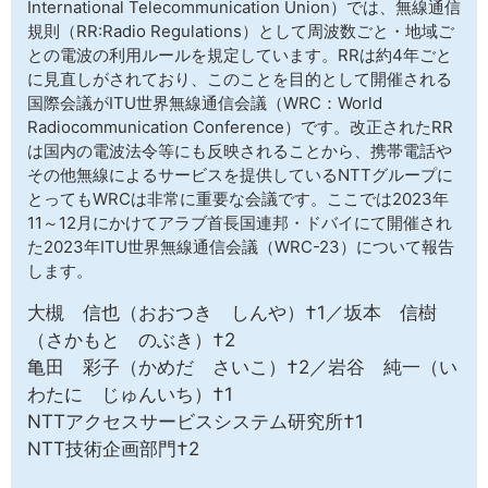
International Telecommunication Union）では、無線通信
サイトマップ
規則（RR:Radio Regulations）として周波数ごと・地域ご
との電波の利用ルールを規定しています。RRは約4年ごと
に見直しがされており、このことを目的として開催される
国際会議がITU世界無線通信会議（WRC：World
Radiocommunication Conference）です。改正されたRR
は国内の電波法令等にも反映されることから、携帯電話や
その他無線によるサービスを提供しているNTTグループに
とってもWRCは非常に重要な会議です。ここでは2023年
11～12月にかけてアラブ首長国連邦・ドバイにて開催され
た2023年ITU世界無線通信会議（WRC-23）について報告
します。
大槻 信也（おおつき しんや）†1／坂本 信樹
（さかもと のぶき）†2
亀田 彩子（かめだ さいこ）†2／岩谷 純一（い
わたに じゅんいち）†1
NTTアクセスサービスシステム研究所†1
NTT技術企画部門†2