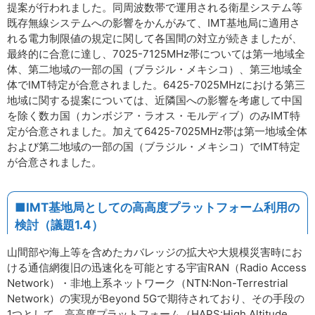
提案が行われました。同周波数帯で運用される衛星システム等
既存無線システムへの影響をかんがみて、IMT基地局に適用さ
れる電力制限値の規定に関して各国間の対立が続きましたが、
最終的に合意に達し、7025-7125MHz帯については第一地域全
体、第二地域の一部の国（ブラジル・メキシコ）、第三地域全
体でIMT特定が合意されました。6425-7025MHzにおける第三
地域に関する提案については、近隣国への影響を考慮して中国
を除く数カ国（カンボジア・ラオス・モルディブ）のみIMT特
定が合意されました。加えて6425-7025MHz帯は第一地域全体
および第二地域の一部の国（ブラジル・メキシコ）でIMT特定
が合意されました。
■IMT基地局としての高高度プラットフォーム利用の
検討（議題1.4）
山間部や海上等を含めたカバレッジの拡大や大規模災害時にお
ける通信網復旧の迅速化を可能とする宇宙RAN（Radio Access
Network）・非地上系ネットワーク（NTN:Non-Terrestrial
Network）の実現がBeyond 5Gで期待されており、その手段の
1つとして、高高度プラットフォーム（HAPS:High Altitude