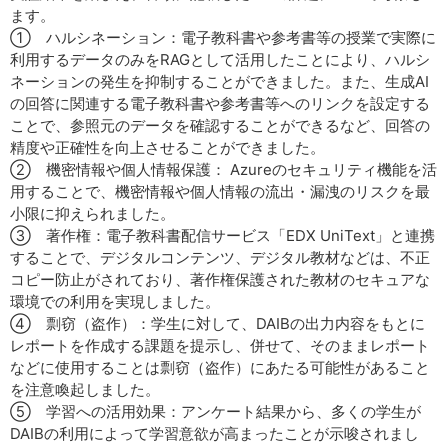
ます。
① ハルシネーション：電子教科書や参考書等の授業で実際に
利用するデータのみをRAGとして活用したことにより、ハルシ
ネーションの発生を抑制することができました。また、生成AI
の回答に関連する電子教科書や参考書等へのリンクを設定する
ことで、参照元のデータを確認することができるなど、回答の
精度や正確性を向上させることができました。
② 機密情報や個人情報保護： Azureのセキュリティ機能を活
用することで、機密情報や個人情報の流出・漏洩のリスクを最
小限に抑えられました。
③ 著作権：電子教科書配信サービス「EDX UniText」と連携
することで、デジタルコンテンツ、デジタル教材などは、不正
コピー防止がされており、著作権保護された教材のセキュアな
環境での利用を実現しました。
④ 剽窃（盗作）：学生に対して、DAIBの出力内容をもとに
レポートを作成する課題を提示し、併せて、そのままレポート
などに使用することは剽窃（盗作）にあたる可能性があること
を注意喚起しました。
⑤ 学習への活用効果：アンケート結果から、多くの学生が
DAIBの利用によって学習意欲が高まったことが示唆されまし