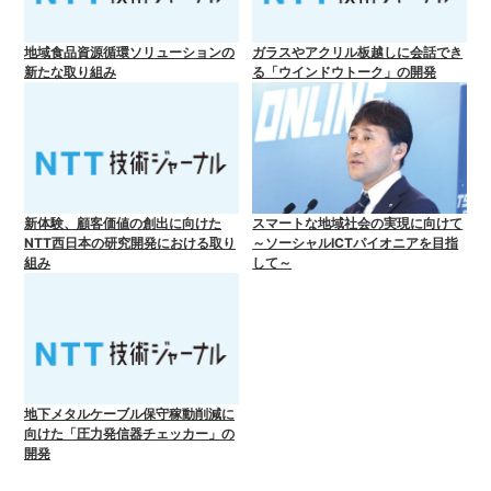
地域食品資源循環ソリューションの
ガラスやアクリル板越しに会話でき
新たな取り組み
る「ウインドウトーク」の開発
新体験、顧客価値の創出に向けた
スマートな地域社会の実現に向けて
NTT西日本の研究開発における取り
～ソーシャルICTパイオニアを目指
組み
して～
地下メタルケーブル保守稼動削減に
向けた「圧力発信器チェッカー」の
開発