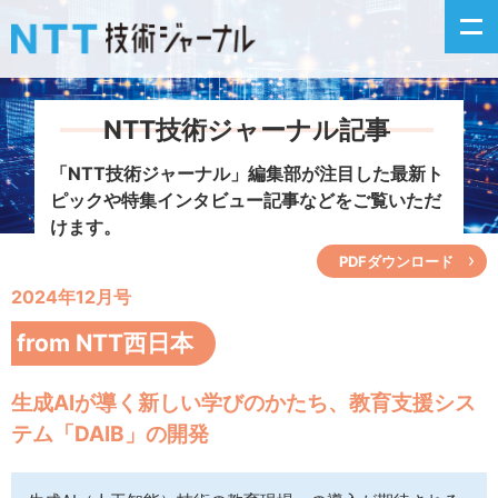
NTT技術ジャーナル記事
新着情報
「NTT技術ジャーナル」編集部が注目した
最新ト
ピックや特集インタビュー記事などをご覧いただ
最新号の主な記事
けます。
PDFダウンロード
カテゴリ毎記事
2024年12月号
掲載月毎記事
from NTT西日本
イベントカレンダー
生成AIが導く新しい学びのかたち、教育支援シス
テム「DAIB」の開発
問い合わせ