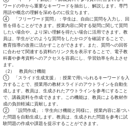
ワードの中から重要なキーワードを抽出し、解説します。専門
用語や概念の理解を深めるのに役立ちます。
④ 「フリーワード質問」：学生は、自由に質問を入力し、回
答を得ることができます。授業内容に関する疑問に関して質問
したい場合や、より深い理解を得たい場合に活用できます。教
員は、学生がどのような質問をしたかログを確認することで、
教育指導の改善に活かすことができます。また、質問への回答
に合わせて関連する資料のリンク先を表示することで、電子教
科書や参考資料へのアクセスを容易にし、学習効率を向上させ
ます。
（2） 教員向け機能
① 「スライド生成支援」：授業で用いられるキーワードを入
力することで、授業用の教材スライドのアウトラインを自動生
成します。教員は、生成されたアウトラインを参考にすること
で、講義資料を作成できます。この機能は、教員による教材作
成の負担軽減に貢献します。
② 「設問作成」：学生向け機能と同様に、授業内容に基づい
た問題を自動生成します。教員は、生成された問題を参考に試
験問題の作成や課題を提示することができます。