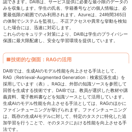
認できます。DAIBは、サービス提供に必要な最小限のデータの
みを収集します。学生の氏名、学籍番号などの個人情報は、必
要最低限の範囲でのみ利用されます。Azureは、24時間365日
の体制でシステムを監視し、不正アクセスや異常な挙動を検知
した場合には、迅速に対応します。
これらのセキュリティ対策により、DAIBは学生のプライバシー
保護に最大限配慮し、安全な学習環境を提供しています。
■技術的な側面：RAGの活用
DAIBでは、生成AIのモデル性能を向上させる手法として、
RAG（Retrieval-Augmented Generation：検索拡張生成）を
採用しています（表）。RAGは、外部の知識ソースを参照して
回答を生成する技術です。DAIBでは、教員が選択した教材や講
義資料、電子教科書などを知識ソースとして活用しています。
生成AIのモデル性能を向上させる手法としては、RAGのほかに
ファインチューニングが挙げられます。ファインチューニング
は、既存の生成AIモデルに対して、特定のタスクに特化した追
加学習を行うことで、そのタスクにおける性能を向上させる手
法です。