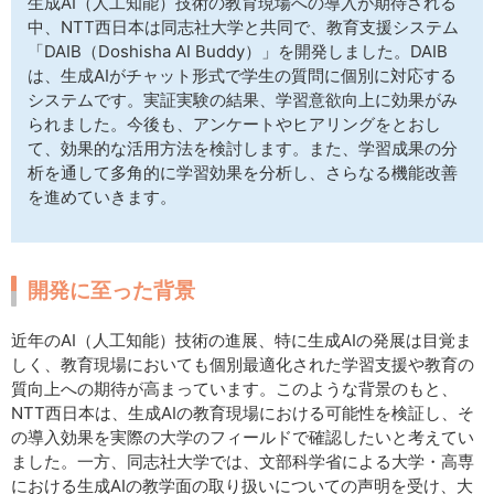
生成AI（人工知能）技術の教育現場への導入が期待される
サイトマップ
中、NTT西日本は同志社大学と共同で、教育支援システム
「DAIB（Doshisha AI Buddy）」を開発しました。DAIB
は、生成AIがチャット形式で学生の質問に個別に対応する
システムです。実証実験の結果、学習意欲向上に効果がみ
られました。今後も、アンケートやヒアリングをとおし
て、効果的な活用方法を検討します。また、学習成果の分
析を通して多角的に学習効果を分析し、さらなる機能改善
を進めていきます。
開発に至った背景
近年のAI（人工知能）技術の進展、特に生成AIの発展は目覚ま
しく、教育現場においても個別最適化された学習支援や教育の
質向上への期待が高まっています。このような背景のもと、
NTT西日本は、生成AIの教育現場における可能性を検証し、そ
の導入効果を実際の大学のフィールドで確認したいと考えてい
ました。一方、同志社大学では、文部科学省による大学・高専
における生成AIの教学面の取り扱いについての声明を受け、大