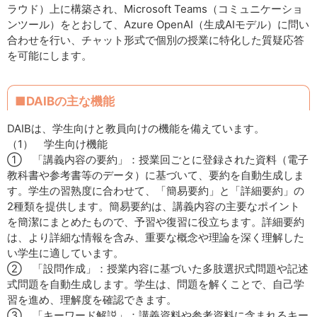
ラウド）上に構築され、Microsoft Teams（コミュニケーショ
ンツール）をとおして、Azure OpenAI（生成AIモデル）に問い
合わせを行い、チャット形式で個別の授業に特化した質疑応答
を可能にします。
■DAIBの主な機能
DAIBは、学生向けと教員向けの機能を備えています。
（1） 学生向け機能
① 「講義内容の要約」：授業回ごとに登録された資料（電子
教科書や参考書等のデータ）に基づいて、要約を自動生成しま
す。学生の習熟度に合わせて、「簡易要約」と「詳細要約」の
2種類を提供します。簡易要約は、講義内容の主要なポイント
を簡潔にまとめたもので、予習や復習に役立ちます。詳細要約
は、より詳細な情報を含み、重要な概念や理論を深く理解した
い学生に適しています。
② 「設問作成」：授業内容に基づいた多肢選択式問題や記述
式問題を自動生成します。学生は、問題を解くことで、自己学
習を進め、理解度を確認できます。
③ 「キーワード解説」：講義資料や参考資料に含まれるキー