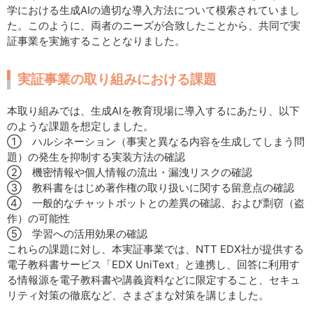
学における生成AIの適切な導入方法について模索されていまし
た。このように、両者のニーズが合致したことから、共同で実
証事業を実施することとなりました。
実証事業の取り組みにおける課題
本取り組みでは、生成AIを教育現場に導入するにあたり、以下
のような課題を想定しました。
① ハルシネーション（事実と異なる内容を生成してしまう問
題）の発生を抑制する実装方法の確認
② 機密情報や個人情報の流出・漏洩リスクの確認
③ 教科書をはじめ著作権の取り扱いに関する留意点の確認
④ 一般的なチャットボットとの差異の確認、および剽窃（盗
作）の可能性
⑤ 学習への活用効果の確認
これらの課題に対し、本実証事業では、NTT EDX社が提供する
電子教科書サービス「EDX UniText」と連携し、回答に利用す
る情報源を電子教科書や講義資料などに限定すること、セキュ
リティ対策の徹底など、さまざまな対策を講じました。