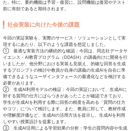
た。特に、要約機能は予習・復習に、設問機能は復習やテスト
前に有効であると期待されます。
社会実装に向けた今後の課題
今回の実証実験を、実際のサービス・ソリューションとして実
現するにあたり、以下のような課題を想定しました。
① 最適な実装方法の継続的な確認：今回は、同志社データサ
イエンス・AI教育プログラム（DDASH）の講義向けに開発を行
いましたが、他分野における実装も見据え、的確な回答を生成
するプロンプトの検討や教員が自身の講義の生成AIを自在に準
備できるようなユーザインタフェースの最適化などを検討する
必要があります。
② 生成AI利用モデルの検証：今回の実証において、生成AIに
対する質問の仕方にばらつきがあったことが確認できており、
学生が生成AIを利用する際に回答の精度を高める「質問の仕方
やコツ」について検討します。また、教員に対して、教材作成
や理解度評価など、生成AIの活用方法を提示し、生成AIを利用
しやすい授業設計を提案します。
③ 生成AI活用による学習効果の分析：学生の質問内容や生成