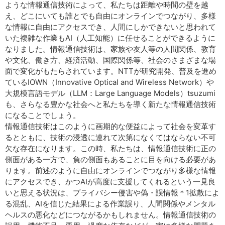
ような情報通信技術によって、私たちは距離や時間の壁を越
え、どこにいても誰とでも自由にオンラインでつながり、多様
な情報に自由にアクセスでき、人間にしかできないと思われて
いた複雑な作業もAI（人工知能）に任せることができるように
なりました。情報通信技術は、家族や友人等の人間関係、教育
や文化、働き方、経済活動、国際関係等、社会のさまざまな場
面で変化がもたらされています。NTTが研究開発、普及を進め
ているIOWN（Innovative Optical and Wireless Network）や
大規模言語モデル（LLM：Large Language Models）tsuzumi
も、さらなる豊かな社会へと私たちを導く新たな情報通信技術
になることでしょう。
情報通信技術はこのように画期的な便益によって社会を変革す
るとともに、技術の浸透に連れて次第になくてはならない不可
欠な存在になります。この時、私たちは、情報通信技術に正の
側面がある一方で、負の側面もあることに目を向ける必要があ
ります。前述のように自由にオンラインでつながり多様な情報
にアクセスでき、かつAIが高度に支援してくれるという一見良
いと思える状況は、プライバシー侵害や偽・誤情報＊1拡散によ
る混乱、AIを信じた結果による作業誤り、人間関係やメンタル
ヘルスの悪化などにつながるかもしれません。情報通信技術の