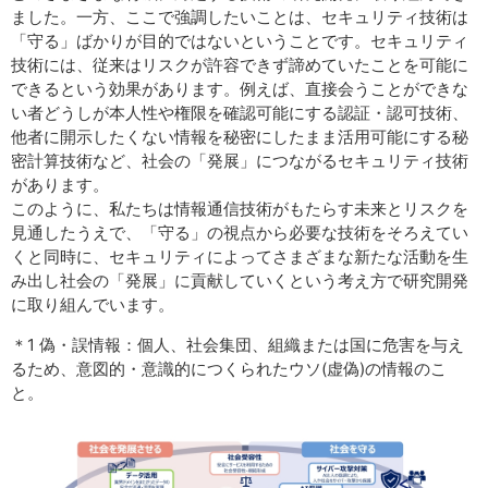
ました。一方、ここで強調したいことは、セキュリティ技術は
「守る」ばかりが目的ではないということです。セキュリティ
技術には、従来はリスクが許容できず諦めていたことを可能に
できるという効果があります。例えば、直接会うことができな
い者どうしが本人性や権限を確認可能にする認証・認可技術、
他者に開示したくない情報を秘密にしたまま活用可能にする秘
密計算技術など、社会の「発展」につながるセキュリティ技術
があります。
このように、私たちは情報通信技術がもたらす未来とリスクを
見通したうえで、「守る」の視点から必要な技術をそろえてい
くと同時に、セキュリティによってさまざまな新たな活動を生
み出し社会の「発展」に貢献していくという考え方で研究開発
に取り組んでいます。
＊1 偽・誤情報：個人、社会集団、組織または国に危害を与え
るため、意図的・意識的につくられたウソ(虚偽)の情報のこ
と。