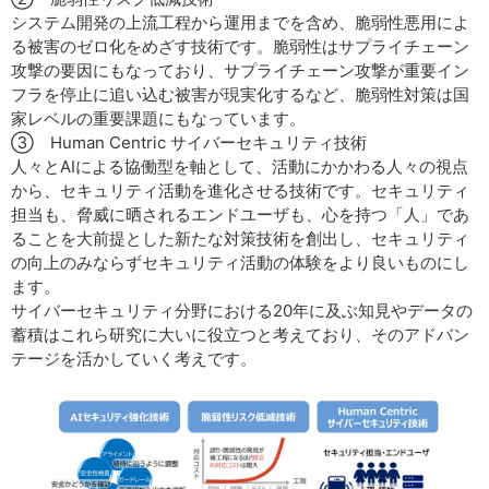
システム開発の上流工程から運用までを含め、脆弱性悪用によ
る被害のゼロ化をめざす技術です。脆弱性はサプライチェーン
攻撃の要因にもなっており、サプライチェーン攻撃が重要イン
フラを停止に追い込む被害が現実化するなど、脆弱性対策は国
家レベルの重要課題にもなっています。
③ Human Centric サイバーセキュリティ技術
人々とAIによる協働型を軸として、活動にかかわる人々の視点
から、セキュリティ活動を進化させる技術です。セキュリティ
担当も、脅威に晒されるエンドユーザも、心を持つ「人」であ
ることを大前提とした新たな対策技術を創出し、セキュリティ
の向上のみならずセキュリティ活動の体験をより良いものにし
ます。
サイバーセキュリティ分野における20年に及ぶ知見やデータの
蓄積はこれら研究に大いに役立つと考えており、そのアドバン
テージを活かしていく考えです。