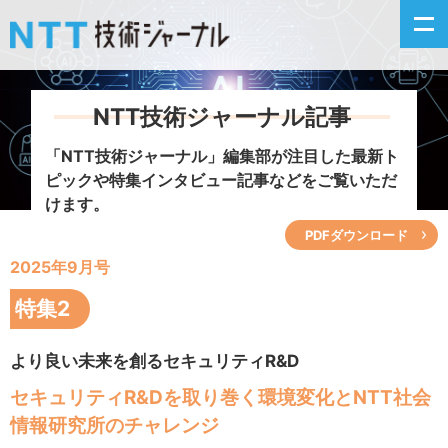
NTT技術ジャーナル記事
新着情報
「NTT技術ジャーナル」編集部が注目した
最新ト
ピックや特集インタビュー記事などをご覧いただ
最新号の主な記事
けます。
PDFダウンロード
カテゴリ毎記事
2025年9月号
掲載月毎記事
特集2
イベントカレンダー
より良い未来を創るセキュリティR&D
セキュリティR&Dを取り巻く環境変化とNTT社会
問い合わせ
情報研究所のチャレンジ