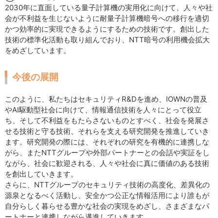
2030年に直面している量子計算機の実用化に向けて、人々や社
会が不利益を生じないように耐量子計算機暗号への移行を適切
かつ効率的に実現できるようにするための技術です。創出した
技術の標準化活動も取り組んでおり、NTT暗号の利用機会拡大
をめざしています。
今後の展開
このように、私たちはセキュリティR&Dを進め、IOWNの普及
やAI駆動型社会に向けて、情報通信技術を人々にとって役立
ち、そして不利益をもたらさないものとすべく、社会を発展さ
せる技術と守る技術、それらを支える研究開発を推進していき
ます。研究開発の際には、それぞれの研究を有機的に連携しな
がら、またNTTグループや外部パートナーとの会話や実証をし
ながら、社会に歓迎される、人々や社会に真に価値のある技術
を創出していきます。
さらに、NTTグループのセキュリティ技術の高度化、差異化の
源泉となるべく活動し、安全かつ公正な情報活用により誰もが
自分らしく暮らせる豊かな社会の実現をめざし、さまざまなパ
ートナーと連携しながら邁進していきます。