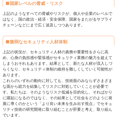
■国家レベルの脅威・リスク
上記のようなすべての脅威やリスクが、個人や企業のレベルで
はなく、国の政治・経済・安全保障、国家をまたがるサプライ
チェーンなどにまで広く波及しつつあります。
■脆弱なセキュリティ人材体制
上記の状況が、セキュリティ人材の責務や重要性をさらに高
め、心身の負担感や緊張感がセキュリティ業務の魅力を超えて
しまうおそれもあります。結果として、新たな人材が流入しづ
らくなり、セキュリティ体制の維持を難しくしていく可能性が
あります。
これらのいずれの動向に対しても、技術面のみならずさまざま
な面から総力を結集してリスクに対処していくことが必要で
す。私たちは、そのようなリスク低減を目的化し、そればかり
に躍起になるのではなく、その結果として社会をどのように発
展に導くのかという「より良い未来を生み出す視点」でセキュ
リティ技術の研究開発に取り組むことが肝要と考え、取り組ん
でいます。