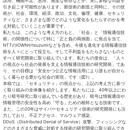
誤用、機能不足、悪用、過度な依存などが、実に多様な問題を
引き起こす可能性があります。新技術の創造と同時に、その技
術が、社会、環境、経済、政治、文化、倫理、健康、セキュリ
ティなど、さまざまな面でどのような変化をもたらすのかを考
え対処していくことが重要です。
私たちは、このような考え方のもと、「社会」と「情報通信技
術」の関係性について特に「正と負の両側面」に焦点を当て、
NTTのIOWNやtsuzumiなどを含め、今後も進化する情報通信技
術を人々にとって役立ち、そして不利益をもたらさないものと
すべく研究開発に取り組んでいます。私たちの使命は、「人々
の視点から社会の発展を支える情報通信技術の研究開発」であ
り、その目標は「安全かつ公正な情報活用により誰もが自分ら
しく暮らせる豊かな社会の実現」です（図1）。
本稿では、「セキュリティ」の視点から、上記の考え方に基づ
く取り組みの全体像を紹介します。私たちには、40年以上にわ
たり暗号研究に取り組んでいる歴史があり、暗号は情報通信や
情報管理の安全性を高め「守る」ための根幹となる技術です。
また、この20年はサイバーセキュリティ技術の研究開発にも注
力しており、不正アクセス、マルウェア感染、
DDoS（Distributed Denial of Service）攻撃、フィッシングな
どのさまざまな脅威に対処する技術の研究開発に取り組んでき