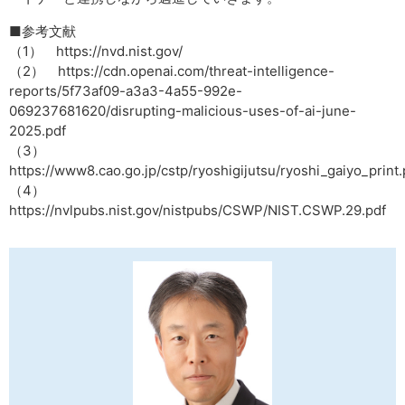
■参考文献
（1） https://nvd.nist.gov/
（2） https://cdn.openai.com/threat-intelligence-
reports/5f73af09-a3a3-4a55-992e-
069237681620/disrupting-malicious-uses-of-ai-june-
2025.pdf
（3）
https://www8.cao.go.jp/cstp/ryoshigijutsu/ryoshi_gaiyo_print.
（4）
https://nvlpubs.nist.gov/nistpubs/CSWP/NIST.CSWP.29.pdf