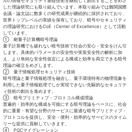
ルの情報セキュリティ基礎技術を継続して創出することをめざ
した理論研究にも取り組んでいます。本取り組みでは難関国際
会議・論文誌に数多くの研究成果が継続的に採択されており、
世界トップレベルの実績を保有しており、暗号やセキュリティ
の理論研究におけるCoE（Center of Excellence）として活動
しています。
① 耐量子計算機暗号理論
量子計算機でも破れない暗号技術で社会の安心・安全をけん引
します。具体的パラメータの安全性や実装安全性の解析に加
え、より単純な安全性仮定による構成と効率を両立できる暗号
理論の確立をめざします。
② 量子情報処理セキュリティ技術
暗号理論と量子情報処理を融合し、量子環境特有の物理現象を
利用した量子情報処理でしか実現できない先駆的なセキュリテ
ィ技術の創出を進めます。
③ 暗号プリミティブ・プロトコル構成理論
普遍的・効率的な構成を可能にする暗号理論をベースに、社会
的に重要・有望な分野のサービスに最適な暗号プリミティブ・
プロトコルを提供し、安全・便利・効率的なサービスのタイム
リーな提供に貢献していきます。
④ PQCマイグレーション