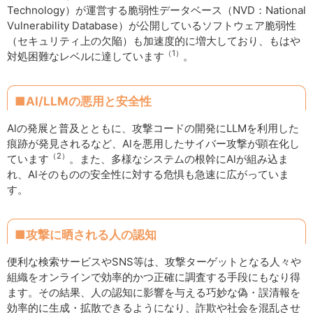
Technology）が運営する脆弱性データベース（NVD：National
Vulnerability Database）が公開しているソフトウェア脆弱性
（セキュリティ上の欠陥）も加速度的に増大しており、もはや
（1）
対処困難なレベルに達しています
。
■AI/LLMの悪用と安全性
Alの発展と普及とともに、攻撃コードの開発にLLMを利用した
痕跡が発見されるなど、Alを悪用したサイバー攻撃が顕在化し
（2）
ています
。また、多様なシステムの根幹にAlが組み込ま
れ、Alそのものの安全性に対する危惧も急速に広がっていま
す。
■攻撃に晒される人の認知
便利な検索サービスやSNS等は、攻撃ターゲットとなる人々や
組織をオンラインで効率的かつ正確に調査する手段にもなり得
ます。その結果、人の認知に影響を与える巧妙な偽・誤清報を
効率的に生成・拡散できるようになり、詐欺や社会を混乱させ