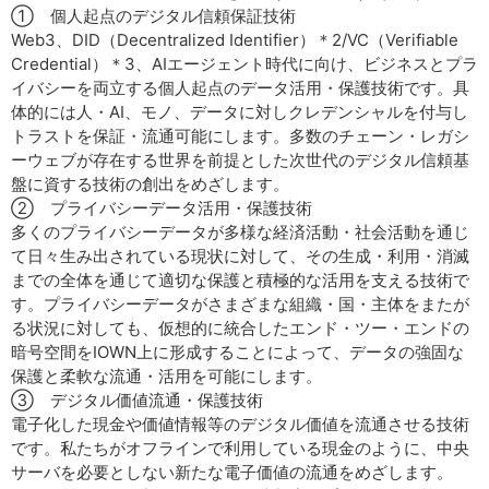
① 個人起点のデジタル信頼保証技術
Web3、DID（Decentralized Identifier）＊2/VC（Verifiable
Credential）＊3、AIエージェント時代に向け、ビジネスとプラ
イバシーを両立する個人起点のデータ活用・保護技術です。具
体的には人・AI、モノ、データに対しクレデンシャルを付与し
トラストを保証・流通可能にします。多数のチェーン・レガシ
ーウェブが存在する世界を前提とした次世代のデジタル信頼基
盤に資する技術の創出をめざします。
② プライバシーデータ活用・保護技術
多くのプライバシーデータが多様な経済活動・社会活動を通じ
て日々生み出されている現状に対して、その生成・利用・消滅
までの全体を通じて適切な保護と積極的な活用を支える技術で
す。プライバシーデータがさまざまな組織・国・主体をまたが
る状況に対しても、仮想的に統合したエンド・ツー・エンドの
暗号空間をIOWN上に形成することによって、データの強固な
保護と柔軟な流通・活用を可能にします。
③ デジタル価値流通・保護技術
電子化した現金や価値情報等のデジタル価値を流通させる技術
です。私たちがオフラインで利用している現金のように、中央
サーバを必要としない新たな電子価値の流通をめざします。