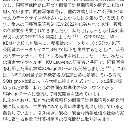
かし、同種写像問題に基づく耐量子計算機暗号の研究にも取り
組んでいます。同種写像暗号は、他の方式と比べて公開鍵や暗
号文のデータサイズが小さいことから注目を集めている技術で
す。従来の同種写像暗号SIKEが2022年に破られて以降、複数
の代替案が考案されてきましたが、私たちはもっとも計算効率
（3）
が良い方式QFESTAを開発しました
。QFESTAは、ML-
KEMと比較した場合に、秘密鍵のデータサイズで5分の1以下、
公開鍵のデータサイズで3分の1以下を達成するとともに、暗号
文のデータサイズでも下回る結果を出しました。また、私たち
は東京大学やベルギーKU Leuvenの研究者と共同で、同種写像
（4）
を利用した署名方式SQIsign2D-Eastも開発しました
。これ
は、NISTの耐量子計算機署名の追加公募に参加している方式
SQIsignの検証コストを大幅に抑えた方式です。この成果が認
められた結果、私たちの仲間が標準化の第2ラウンドから
SQIsignチームに合流して研究開発を進めています。
以上のとおり、私たちは複数種類の耐量子計算機暗号の研究開
発に取り組み、世界的にみても高い成果を創出し続けていると
自負しています。引き続き、安心・安全な情報通信や社会の実
現に資する耐量子計算機暗号の研究開発に取り組みます。