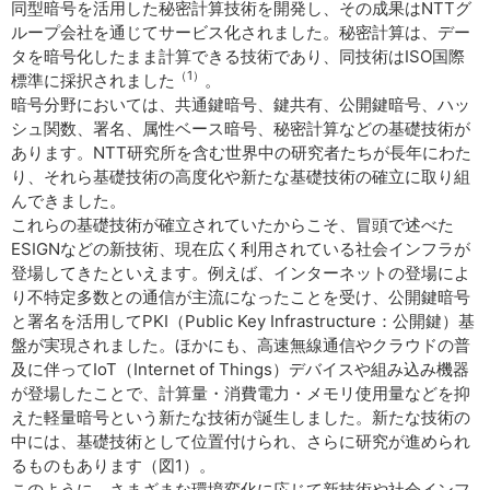
同型暗号を活用した秘密計算技術を開発し、その成果はNTTグ
ループ会社を通じてサービス化されました。秘密計算は、デー
タを暗号化したまま計算できる技術であり、同技術はISO国際
（1）
標準に採択されました
。
暗号分野においては、共通鍵暗号、鍵共有、公開鍵暗号、ハッ
シュ関数、署名、属性ベース暗号、秘密計算などの基礎技術が
あります。NTT研究所を含む世界中の研究者たちが長年にわた
り、それら基礎技術の高度化や新たな基礎技術の確立に取り組
んできました。
これらの基礎技術が確立されていたからこそ、冒頭で述べた
ESIGNなどの新技術、現在広く利用されている社会インフラが
登場してきたといえます。例えば、インターネットの登場によ
り不特定多数との通信が主流になったことを受け、公開鍵暗号
と署名を活用してPKI（Public Key Infrastructure：公開鍵）基
盤が実現されました。ほかにも、高速無線通信やクラウドの普
及に伴ってIoT（Internet of Things）デバイスや組み込み機器
が登場したことで、計算量・消費電力・メモリ使用量などを抑
えた軽量暗号という新たな技術が誕生しました。新たな技術の
中には、基礎技術として位置付けられ、さらに研究が進められ
るものもあります（図1）。
このように、さまざまな環境変化に応じて新技術や社会インフ