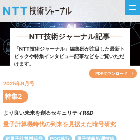
NTT技術ジャーナル記事
新着情報
「NTT技術ジャーナル」編集部が注目した
最新ト
ピックや特集インタビュー記事などをご覧いただ
最新号の主な記事
けます。
PDFダウンロード
カテゴリ毎記事
2025年9月号
掲載月毎記事
特集2
イベントカレンダー
より良い未来を創るセキュリティR&D
量子計算機時代の到来を見据えた暗号研究
問い合わせ
耐量子計算機暗号
PQC移行
量子情報処理技術