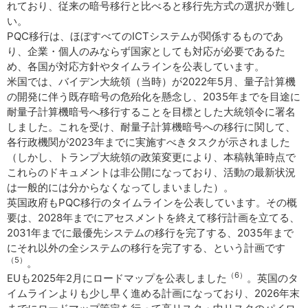
れており、従来の暗号移行と比べると移行先方式の選択が難し
い。
PQC移行は、ほぼすべてのICTシステムが関係するものであ
り、企業・個人のみならず国家としても対応が必要であるた
め、各国が対応方針やタイムラインを公表しています。
米国では、バイデン大統領（当時）が2022年5月、量子計算機
の開発に伴う既存暗号の危殆化を懸念し、2035年までを目途に
耐量子計算機暗号へ移行することを目標とした大統領令に署名
しました。これを受け、耐量子計算機暗号への移行に関して、
各行政機関が2023年までに実施すべきタスクが示されました
（しかし、トランプ大統領の政策変更により、本稿執筆時点で
これらのドキュメントは非公開になっており、活動の最新状況
は一般的には分からなくなってしまいました）。
英国政府もPQC移行のタイムラインを公表しています。その概
要は、2028年までにアセスメントを終えて移行計画を立てる、
2031年までに最優先システムの移行を完了する、2035年まで
にそれ以外の全システムの移行を完了する、という計画です
（5）
。
（6）
EUも2025年2月にロードマップを公表しました
。英国のタ
イムラインよりも少し早く進める計画になっており、2026年末