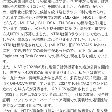
の優先実施項目としての指定に基づき、2016年から耐量子計算
機暗号の標準化（コンペ）を開始しました。応募数が多いた
め、標準化は段階的に候補を絞り込むラウンド制で進められ、
これまでに暗号化・鍵交換で2方式（ML-KEM、HQC）、署名
で3方式（ML-DSA、SLH-DSA、FN-DSA）の標準化が決定し
ています（図2）。私たちも格子問題に基づく暗号化・鍵交換
方式NTRUを応募しました。NTRUは第3ラウンドまで進出しま
したが、残念ながら標準化には至りませんでした。しかし、
NTRUは標準化された方式（ML-KEM、旧CRYSTALS-Kyber）
に対して処理時間での優位性があったので、IETF（Internet
Engineering Task Force）での標準化に現在も取り組んでいま
す。
また、NISTは2022年9月に耐量子計算機署名の追加公募を開始
し、世界から40方式の応募が集まりました。私たちは東京大
学・九州大学・長崎県立大学と共同で、多変数多項式問題に基
づくQR-UOVを提案しています。2024年10月に第2ラウンドに
（2）
進出する14方式が発表され、QR-UOVも選出されました
（図3）。現在は第3ラウンド進出に向け、仕様の改良、安全性
証明、ソフトウェア・ハードウェア両面での実装時の処理性能
改善などに取り組んでいます。
ほかにも、NTTが長年取り組んできた楕円曲線暗号の知見を活