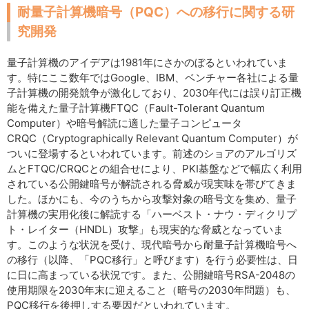
耐量子計算機暗号（PQC）への移行に関する研
究開発
量子計算機のアイデアは1981年にさかのぼるといわれていま
す。特にここ数年ではGoogle、IBM、ベンチャー各社による量
子計算機の開発競争が激化しており、2030年代には誤り訂正機
能を備えた量子計算機FTQC（Fault-Tolerant Quantum
Computer）や暗号解読に適した量子コンピュータ
CRQC（Cryptographically Relevant Quantum Computer）が
ついに登場するといわれています。前述のショアのアルゴリズ
ムとFTQC/CRQCとの組合せにより、PKI基盤などで幅広く利用
されている公開鍵暗号が解読される脅威が現実味を帯びてきま
した。ほかにも、今のうちから攻撃対象の暗号文を集め、量子
計算機の実⽤化後に解読する「ハーベスト・ナウ・ディクリプ
ト・レイター（HNDL）攻撃」も現実的な脅威となっていま
す。このような状況を受け、現代暗号から耐量子計算機暗号へ
の移行（以降、「PQC移行」と呼びます）を行う必要性は、日
に日に高まっている状況です。また、公開鍵暗号RSA-2048の
使用期限を2030年末に迎えること（暗号の2030年問題）も、
PQC移行を後押しする要因だといわれています。