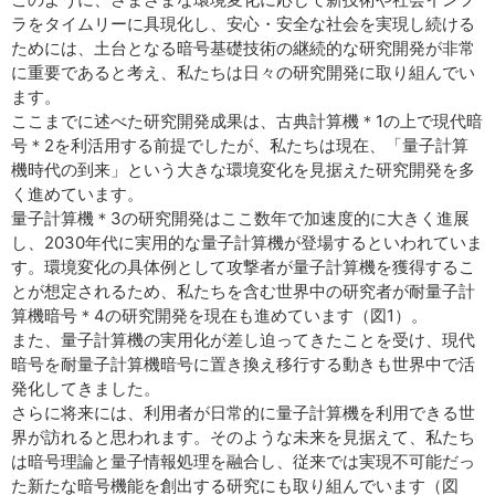
ラをタイムリーに具現化し、安心・安全な社会を実現し続ける
ためには、土台となる暗号基礎技術の継続的な研究開発が非常
に重要であると考え、私たちは日々の研究開発に取り組んでい
ます。
ここまでに述べた研究開発成果は、古典計算機＊1の上で現代暗
号＊2を利活用する前提でしたが、私たちは現在、「量子計算
機時代の到来」という大きな環境変化を見据えた研究開発を多
く進めています。
量子計算機＊3の研究開発はここ数年で加速度的に大きく進展
し、2030年代に実用的な量子計算機が登場するといわれていま
す。環境変化の具体例として攻撃者が量子計算機を獲得するこ
とが想定されるため、私たちを含む世界中の研究者が耐量子計
算機暗号＊4の研究開発を現在も進めています（図1）。
また、量子計算機の実用化が差し迫ってきたことを受け、現代
暗号を耐量子計算機暗号に置き換え移行する動きも世界中で活
発化してきました。
さらに将来には、利用者が日常的に量子計算機を利用できる世
界が訪れると思われます。そのような未来を見据えて、私たち
は暗号理論と量子情報処理を融合し、従来では実現不可能だっ
た新たな暗号機能を創出する研究にも取り組んでいます（図