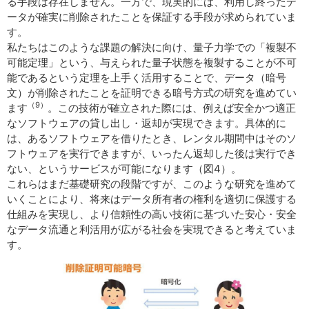
る手段は存在しません。一方で、現実的には、利用し終ったデ
ータが確実に削除されたことを保証する手段が求められていま
す。
私たちはこのような課題の解決に向け、量子力学での「複製不
可能定理」という、与えられた量子状態を複製することが不可
能であるという定理を上手く活用することで、データ（暗号
文）が削除されたことを証明できる暗号方式の研究を進めてい
（9）
ます
。この技術が確立された際には、例えば安全かつ適正
なソフトウェアの貸し出し・返却が実現できます。具体的に
は、あるソフトウェアを借りたとき、レンタル期間中はそのソ
フトウェアを実行できますが、いったん返却した後は実行でき
ない、というサービスが可能になります（図4）。
これらはまだ基礎研究の段階ですが、このような研究を進めて
いくことにより、将来はデータ所有者の権利を適切に保護する
仕組みを実現し、より信頼性の高い技術に基づいた安心・安全
なデータ流通と利活用が広がる社会を実現できると考えていま
す。