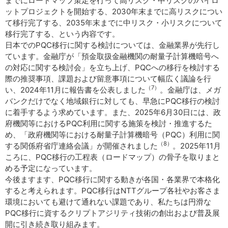
までにロードマップ策定を行って高リスク・中リスクのパイロ
ットプロジェクトを開始する、2030年末までに高リスクについ
て移行完了する、2035年末までに中リスク・小リスクについて
移行完了する、という内容です。
日本でのPQC移行に関する検討については、金融業界が先行し
ています。金融庁が「預金取扱金融機関の耐量子計算機暗号へ
の対応に関する検討会」を立ち上げ、PQCへの移行を検討する
際の推奨事項、課題および留意事項について幅広く議論を行
（7）
い、2024年11月に報告書を公表しました
。金融庁は、メガ
バンクだけでなく地域銀行に対しても、早急にPQC移行の検討
に着手するよう求めています。また、2025年6月30日には、政
府機関等におけるPQC利用に関する施策を検討・推進するた
め、「政府機関等における耐量子計算機暗号（PQC）利用に関
（8）
する関係府省庁連絡会議」が開催されました
。2025年11月
ころに、PQC移行の工程表（ロードマップ）の骨子を取りまと
める予定になっています。
今後ますます、PQC移行に関する動きが各国・各業界で本格化
すると考えられます。PQC移行はNTTグループ各社やお客さま
環境においても避けて通れない課題であり、私たちは円滑な
PQC移行に資するクリプトアジリティ技術の創出および普及展
開に引き続き取り組みます。