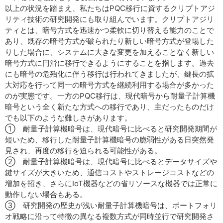
以上の状況を踏まえ、私たちはPQC移行に資するクリプトアジ
リティ技術の研究開発にも取り組んでいます。クリプトアジリ
ティとは、暗号方式を迅速かつ柔軟に切り替える能力のことで
あり、既存の暗号方式が破られたり新しい暗号方式が登場した
りした場合に、システムに大きな変更を加えることなく新しい
暗号方式に円滑に移行できるようにすることを指します。過去
にも暗号の危殆化に伴う移行は行われてきましたが、鍵長の拡
大対応を行って同一の暗号方式を継続利用する場合が多かった
のが実態です。一方のPQC移行は、現代暗号から耐量子計算機
暗号という全く新たな方式への移行であり、主だったものだけ
でも以下のような難しさがあります。
① 耐量子計算機暗号は、現代暗号に比べると研究開発期間が
短いため、移行した耐量子計算機暗号の脆弱性がある日突然発
見され、再度の移行を迫られる可能性がある。
② 耐量子計算機暗号は、現代暗号に比べるとデータサイズや
鍵サイズが大きいため、通信コストやストレージコストなどの
増加を招き、さらにIoT機器などの省リソースな機器では正常に
動作しない場合もある。
③ 研究開発の歴史が浅い耐量子計算機暗号は、ポートフォリ
オ戦略に沿って特徴の異なる複数方式が同時並行で研究開発さ