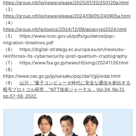
https://group.ntt/jp/newsrelease/2025/01/20/250120a.html
（3）
https://group.ntt/jp/newsrelease/2024/09/05/240905a.html
（4）
https://group.ntt/jp/topics/2024/12/09/asiacrypt2024.html
（5） https://www.ncsc.gov.uk/pdfs/guidance/pqc-
migration-timelines.pdf
（6） https://digital-strategy.ec.europa.eu/en/news/eu-
reinforces-its-cybersecurity-post-quantum-cryptography
（7） https://www.fsa.go.jp/news/r6/singi/20241126.html
（8）
https://www.cas.go.jp/jp/seisaku/pqc/dai1/gijisidai.html
（9）
山川：“量子コンピュータ時代に安全な通信を創出する
暗号プロトコル研究，”NTT技術ジャーナル，Vol.34, No.12,
pp.57-59, 2022.