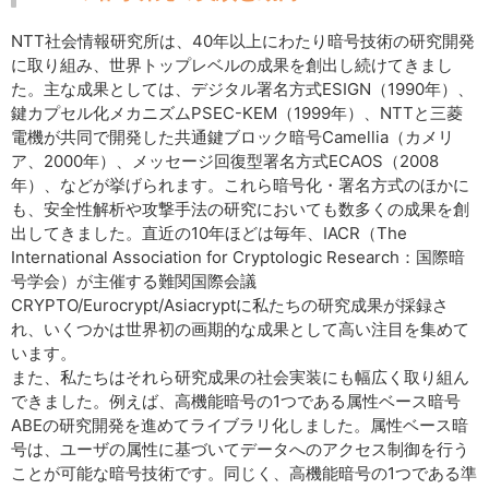
NTT社会情報研究所は、40年以上にわたり暗号技術の研究開発
に取り組み、世界トップレベルの成果を創出し続けてきまし
た。主な成果としては、デジタル署名方式ESIGN（1990年）、
鍵カプセル化メカニズムPSEC-KEM（1999年）、NTTと三菱
電機が共同で開発した共通鍵ブロック暗号Camellia（カメリ
ア、2000年）、メッセージ回復型署名方式ECAOS（2008
年）、などが挙げられます。これら暗号化・署名方式のほかに
も、安全性解析や攻撃手法の研究においても数多くの成果を創
出してきました。直近の10年ほどは毎年、IACR（The
International Association for Cryptologic Research：国際暗
号学会）が主催する難関国際会議
CRYPTO/Eurocrypt/Asiacryptに私たちの研究成果が採録さ
れ、いくつかは世界初の画期的な成果として高い注目を集めて
います。
また、私たちはそれら研究成果の社会実装にも幅広く取り組ん
できました。例えば、高機能暗号の1つである属性ベース暗号
ABEの研究開発を進めてライブラリ化しました。属性ベース暗
号は、ユーザの属性に基づいてデータへのアクセス制御を行う
ことが可能な暗号技術です。同じく、高機能暗号の1つである準