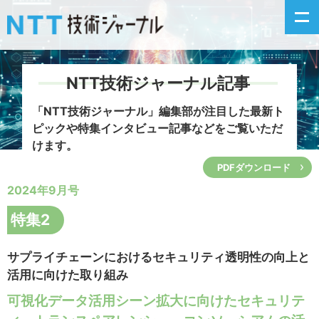
NTT技術ジャーナル記事
新着情報
「NTT技術ジャーナル」編集部が注目した
最新ト
ピックや特集インタビュー記事などをご覧いただ
最新号の主な記事
けます。
PDFダウンロード
カテゴリ毎記事
2024年9月号
掲載月毎記事
特集2
イベントカレンダー
サプライチェーンにおけるセキュリティ透明性の向上と
活用に向けた取り組み
問い合わせ
可視化データ活用シーン拡大に向けたセキュリテ