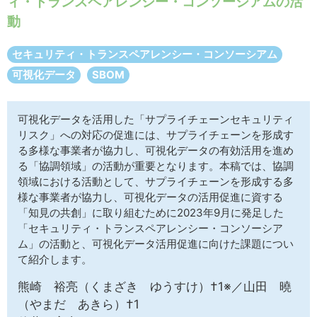
ィ・トランスペアレンシー・コンソーシアムの活
サイトマップ
動
セキュリティ・トランスペアレンシー・コンソーシアム
可視化データ
SBOM
可視化データを活用した「サプライチェーンセキュリティ
リスク」への対応の促進には、サプライチェーンを形成す
る多様な事業者が協力し、可視化データの有効活用を進め
る「協調領域」の活動が重要となります。本稿では、協調
領域における活動として、サプライチェーンを形成する多
様な事業者が協力し、可視化データの活用促進に資する
「知見の共創」に取り組むために2023年9月に発足した
「セキュリティ・トランスペアレンシー・コンソーシア
ム」の活動と、可視化データ活用促進に向けた課題につい
て紹介します。
熊崎 裕亮（くまざき ゆうすけ）†1※／山田 曉
（やまだ あきら）†1