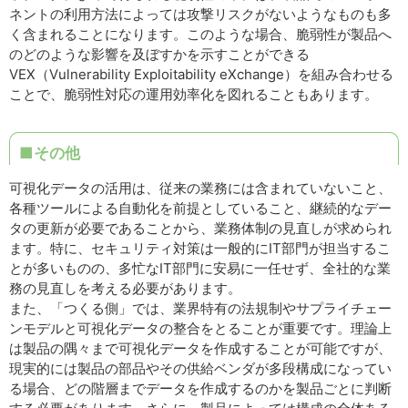
ネントの利用方法によっては攻撃リスクがないようなものも多
く含まれることになります。このような場合、脆弱性が製品へ
のどのような影響を及ぼすかを示すことができる
VEX（Vulnerability Exploitability eXchange）を組み合わせる
ことで、脆弱性対応の運用効率化を図れることもあります。
■その他
可視化データの活用は、従来の業務には含まれていないこと、
各種ツールによる自動化を前提としていること、継続的なデー
タの更新が必要であることから、業務体制の見直しが求められ
ます。特に、セキュリティ対策は一般的にIT部門が担当するこ
とが多いものの、多忙なIT部門に安易に一任せず、全社的な業
務の見直しを考える必要があります。
また、「つくる側」では、業界特有の法規制やサプライチェー
ンモデルと可視化データの整合をとることが重要です。理論上
は製品の隅々まで可視化データを作成することが可能ですが、
現実的には製品の部品やその供給ベンダが多段構成になってい
る場合、どの階層までデータを作成するのかを製品ごとに判断