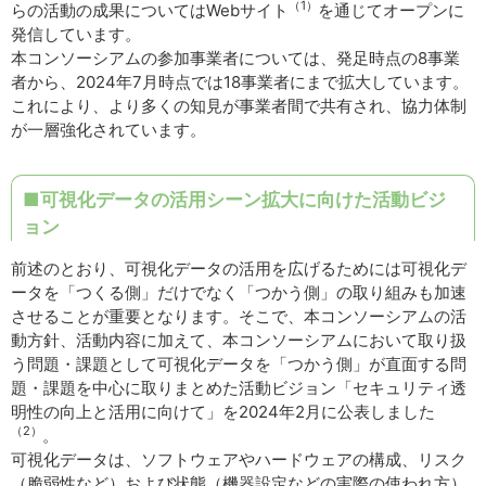
（1）
らの活動の成果についてはWebサイト
を通じてオープンに
発信しています。
本コンソーシアムの参加事業者については、発足時点の8事業
者から、2024年7月時点では18事業者にまで拡大しています。
これにより、より多くの知見が事業者間で共有され、協力体制
が一層強化されています。
■可視化データの活用シーン拡大に向けた活動ビジ
ョン
前述のとおり、可視化データの活用を広げるためには可視化デ
ータを「つくる側」だけでなく「つかう側」の取り組みも加速
させることが重要となります。そこで、本コンソーシアムの活
動方針、活動内容に加えて、本コンソーシアムにおいて取り扱
う問題・課題として可視化データを「つかう側」が直面する問
題・課題を中心に取りまとめた活動ビジョン「セキュリティ透
明性の向上と活用に向けて」を2024年2月に公表しました
（2）
。
可視化データは、ソフトウェアやハードウェアの構成、リスク
（脆弱性など）および状態（機器設定などの実際の使われ方）