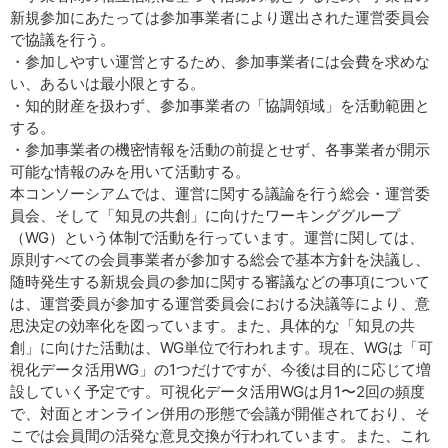
新規参加にあたっては参加事業者により選出された運営委員会
で協議を行う。
・参加しやすい運営とするため、参加事業者には会費を求めな
い、あるいは最小限とする。
・知的財産を扱わず、参加事業者の「協調領域」を活動範囲と
する。
・参加事業者の機密情報を活動の前提とせず、各事業者が開示
可能な情報のみを用いて活動する。
本コンソーシアムでは、運営に関する議論を行う総会・運営委
員会、そして「知見の共創」に向けたワーキンググループ
（WG）という体制で活動を行っています。運営に関しては、
原則すべての会員事業者が参加する総会で基本方針を決議し、
随時発生する新規会員の参加に関する審議などの事項について
は、運営委員が参加する運営委員会における決議等により、意
思決定の効率化を図っています。また、具体的な「知見の共
創」に向けた活動は、WG単位で行われます。現在、WGは「可
視化データ活用WG」の1つだけですが、今後は目的に応じて増
設していく予定です。可視化データ活用WGは月1〜2回の頻度
で、対面とオンライン併用の形態で会議が開催されており、そ
こでは会員間の活発な意見交換が行われています。また、これ