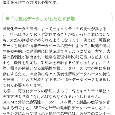
修正を依頼する方法も必要です。
■「可視化データ」がもたらす影響
可視化データの浸透によってセキュリティの透明性が高まる
と、従来は見えておらず対処することがなかった事象について
も、対処の判断が求められるようになります。例えば、可視化
データと脆弱性情報データベースの照合によって、既知の脆弱
性を効率的かつ網羅的に自動確認できるようになる一方で、大
量の脆弱性が検出され、脆弱性管理体制の対応能力を超えてし
まう可能性を想定し、対処法を検討する必要があります。この
際、照合の候補となる脆弱性情報データベースは世の中に多数
存在するため、照合前に各々の脆弱性情報データベースの特性
を把握し、照合の対象とする脆弱性情報データベースを選択し
ておく必要もあります。
同様に、可視化データの活用によって、各セキュリティ業務の
実施方法を見直さなければならなくなるかもしれません。
SBOMと外部の脆弱性データベースを用いて製品の脆弱性を管
理する例ですと、SBOMと外部の脆弱性データベースなどのマ
ッチングによって得られる脆弱性の中には、製品でのコンポー