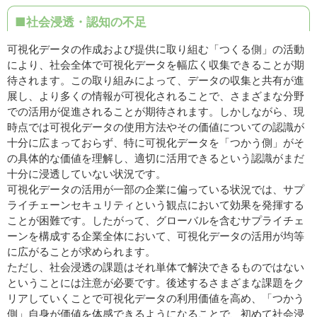
■社会浸透・認知の不足
可視化データの作成および提供に取り組む「つくる側」の活動
により、社会全体で可視化データを幅広く収集できることが期
待されます。この取り組みによって、データの収集と共有が進
展し、より多くの情報が可視化されることで、さまざまな分野
での活用が促進されることが期待されます。しかしながら、現
時点では可視化データの使用方法やその価値についての認識が
十分に広まっておらず、特に可視化データを「つかう側」がそ
の具体的な価値を理解し、適切に活用できるという認識がまだ
十分に浸透していない状況です。
可視化データの活用が一部の企業に偏っている状況では、サプ
ライチェーンセキュリティという観点において効果を発揮する
ことが困難です。したがって、グローバルを含むサプライチェ
ーンを構成する企業全体において、可視化データの活用が均等
に広がることが求められます。
ただし、社会浸透の課題はそれ単体で解決できるものではない
ということには注意が必要です。後述するさまざまな課題をク
リアしていくことで可視化データの利用価値を高め、「つかう
側」自身が価値を体感できるようになることで、初めて社会浸