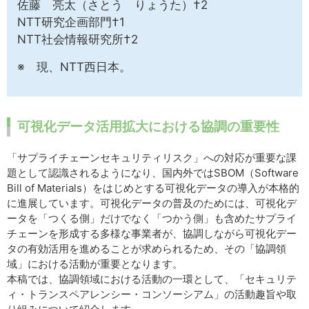
佐藤 亮太（さとう りょうた）†2
NTT研究企画部門†1
NTT社会情報研究所†2
※ 現、NTT西日本。
可視化データ活用拡大における協調の重要性
「サプライチェーンセキュリティリスク」への対応が重要な課
題として認識されるようになり、国内外ではSBOM（Software
Bill of Materials）をはじめとする可視化データの導入が本格的
に進展しています。可視化データの普及のためには、可視化デ
ータを「つくる側」だけでなく「つかう側」も含めたサプライ
チェーンを形成する多様な事業者が、協調しながら可視化デー
タの有効活用を進めることが求められるため、その「協調領
域」における活動が重要となります。
本稿では、協調領域における活動の一環として、「セキュリテ
ィ・トランスペアレンシー・コンソーシアム」の活動趣旨や取