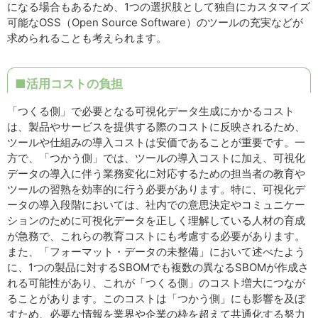
になる場合もあるため、1つの選択肢として独自にカスタマイズ
可能なOSS（Open Source Software）のツールの充実などが
求められることも考えられます。
■活用コストの負担
「つくる側」で必要となる可視化データ生成にかかるコスト
は、製品やサービスを提供する際のコストに反映されるため、
ツールや仕組みの導入コストは安価であることが重要です。一
方で、「つかう側」では、ツールの導入コストに加え、可視化
データの導入に伴う業務変化に対応するための担当者の教育や
ツールの習熟を効率的に行う必要があります。特に、可視化デ
ータの導入段階においては、社内での意思決定やコミュニケー
ションのために可視化データを正しく理解している人材の育成
が急務で、これらの教育コストにも考慮する必要があります。
また、「フォーマット・データの未整備」において述べたよう
に、1つの製品に対するSBOMでも複数の異なるSBOMが作成さ
れる可能性があり、これが「つくる側」のコスト増大につなが
ることがあります。このコストは「つかう側」にも影響を及ぼ
すため、必要な情報を業界や企業の枠を超えて共通化する努力