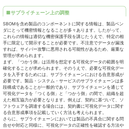
■サプライチェーン上の調整
SBOMを含め製品のコンポーネントに関する情報は、製品ベン
ダにとって機密情報となることが多々あります。したがって、
これらの情報は適切な機密保護手段を講じたうえで、特定の相
手に限定して開示することが必要です。不注意でデータが漏洩
すれば、サイバー攻撃に悪用される可能性があるため、厳重な
管理が求められます。
まず、「つかう側」は活用を想定する可視化データの範囲を明
確化することが求められます。そのうえで、必要な可視化デー
タを入手するためには、サプライチェーンにおける合意形成が
必要です。製品・システム・サービスのサプライチェーンは多
段構成であることが一般的であり、サプライチェーンを通じて
可視化データを「つくる側」と「つかう側」の間で、組織を超
えた相互協力が必要となります。例えば、契約に基づいて、ソ
フトウェアを調達する場合には、契約書に可視化データに関す
る合意形成事項を記載していく方法も考えられます。
さらに、サプライチェーンにおいては製品の不具合に関する問
合せや対応と同様に、可視化データの正確性を確認する方法や