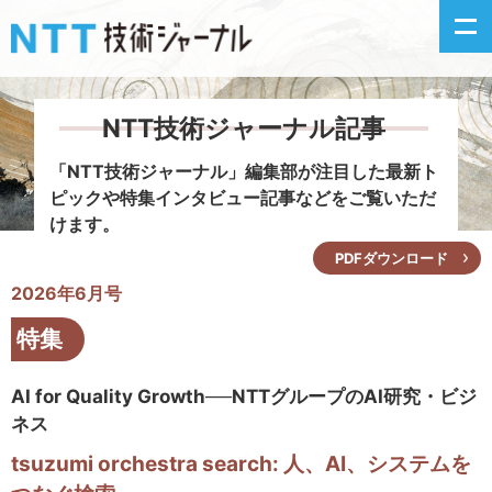
NTT技術ジャーナル記事
新着情報
「NTT技術ジャーナル」編集部が注目した
最新ト
ピックや特集インタビュー記事などをご覧いただ
最新号の主な記事
けます。
PDFダウンロード
カテゴリ毎記事
2026年6月号
掲載月毎記事
特集
イベントカレンダー
AI for Quality Growth──NTTグループのAI研究・ビジ
ネス
問い合わせ
tsuzumi orchestra search: 人、AI、システムを