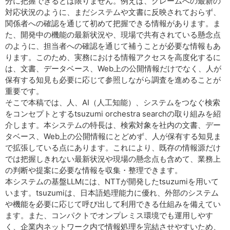
分に把握できるとは限りません。例えば、クレームへの最新の
対応状況のように、まだシステムや文書に反映されておらず、
関係者への確認を通じて初めて把握できる情報があります。ま
た、開発中の機能の最新状況や、現場で共有されている懸念点
のように、担当者への確認を通じて補うことが必要な情報もあ
ります。このため、実務における情報アクセスを高度化するに
は、文書、データベース、Web上の公開情報だけでなく、人が
保有する知見も必要に応じて参照しながら調査を進めることが
重要です。
そこで本稿では、人、AI（人工知能）、システムをつなぐ検索
をコンセプトとするtsuzumi orchestra searchの取り組みを紹
介します。本システムの特長は、検索対象を社内の文書、デー
タベース、Web上の公開情報にとどめず、人が保有する知見ま
で拡張している点にあります。これにより、既存の情報源だけ
では把握しきれない最新状況や現場の懸念点も含めて、業務上
の判断や提案に必要な情報を収集・整理できます。
本システムの基盤LLMには、NTTが開発したtsuzumiを用いて
います。tsuzumiは、日本語処理能力に優れ、外部のシステム
や機能を必要に応じて呼び出して利用できる仕組みを備えてい
ます。また、コンパクトでオンプレミス環境でも運用しやす
く、企業内ネットワーク内で情報処理を完結させやすいため、