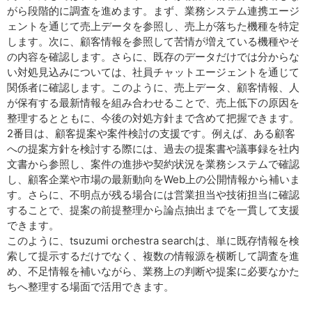
がら段階的に調査を進めます。まず、業務システム連携エージ
ェントを通じて売上データを参照し、売上が落ちた機種を特定
します。次に、顧客情報を参照して苦情が増えている機種やそ
の内容を確認します。さらに、既存のデータだけでは分からな
い対処見込みについては、社員チャットエージェントを通じて
関係者に確認します。このように、売上データ、顧客情報、人
が保有する最新情報を組み合わせることで、売上低下の原因を
整理するとともに、今後の対処方針まで含めて把握できます。
2番目は、顧客提案や案件検討の支援です。例えば、ある顧客
への提案方針を検討する際には、過去の提案書や議事録を社内
文書から参照し、案件の進捗や契約状況を業務システムで確認
し、顧客企業や市場の最新動向をWeb上の公開情報から補いま
す。さらに、不明点が残る場合には営業担当や技術担当に確認
することで、提案の前提整理から論点抽出までを一貫して支援
できます。
このように、tsuzumi orchestra searchは、単に既存情報を検
索して提示するだけでなく、複数の情報源を横断して調査を進
め、不足情報を補いながら、業務上の判断や提案に必要なかた
ちへ整理する場面で活用できます。