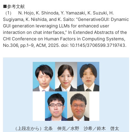
■参考文献
（1） N. Hojo, K. Shinoda, Y. Yamazaki, K. Suzuki, H.
Sugiyama, K. Nishida, and K. Saito: “GenerativeGUI: Dynamic
GUI generation leveraging LLMs for enhanced user
interaction on chat interfaces,” In Extended Abstracts of the
CHI Conference on Human Factors in Computing Systems,
No.306, pp.1–9, ACM, 2025. doi: 10.1145/3706599.3719743.
（上段左から）北条 伸克／水野 沙希／鈴木 啓太