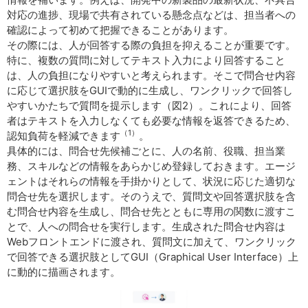
対応の進捗、現場で共有されている懸念点などは、担当者への
確認によって初めて把握できることがあります。
その際には、人が回答する際の負担を抑えることが重要です。
特に、複数の質問に対してテキスト入力により回答すること
は、人の負担になりやすいと考えられます。そこで問合せ内容
に応じて選択肢をGUIで動的に生成し、ワンクリックで回答し
やすいかたちで質問を提示します（図2）。これにより、回答
者はテキストを入力しなくても必要な情報を返答できるため、
（1）
認知負荷を軽減できます
。
具体的には、問合せ先候補ごとに、人の名前、役職、担当業
務、スキルなどの情報をあらかじめ登録しておきます。エージ
ェントはそれらの情報を手掛かりとして、状況に応じた適切な
問合せ先を選択します。そのうえで、質問文や回答選択肢を含
む問合せ内容を生成し、問合せ先とともに専用の関数に渡すこ
とで、人への問合せを実行します。生成された問合せ内容は
Webフロントエンドに渡され、質問文に加えて、ワンクリック
で回答できる選択肢としてGUI（Graphical User Interface）上
に動的に描画されます。