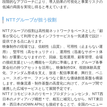
段階的なアプローチにより、導入効果の可視化と事業リスクの
低減の両面を実現し得ると考えています。
NTTグループが担う役割
NTTグループの役割は高性能ネットワークをベースとした「顧
客が安心して利用できるインフラサービスを一気通貫で設計・
提供できる点にあります。
映像制作の現場では、信頼性（品質）、可用性（止まらない運
用）、堅牢性（高セキュリティ）、運用性（迅速なサポート体
制）が重要になりますので、回線、監視運用、顧客管理、会場
の接続支援といった機能を一元的に準備します。グループ各事
業会社の持つアセットを活用し、映像制作DX、視聴体験高度
化、ファンダム形成を支え、放送・配信事業者、興行主、ベニ
ュー、スポンサー、ファンをつなぐ新たな価値創造基盤を構築
します。映像流通・制作基盤の高度化に向けて、グループ間で
連携した広域サービスとして展開予定です。
NTTドコモビジネスのリモートプロダクションセンタ、NTT西
日本のメディアハブ構想＊で、相互に補完しながら、NTT東日
本・西日本のIOWN APNとも接続することで、全国のべニュー