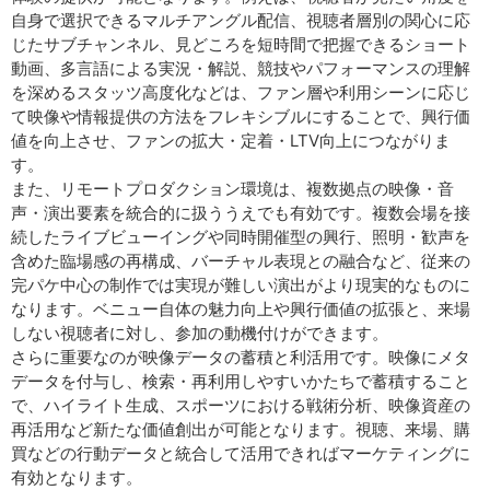
自身で選択できるマルチアングル配信、視聴者層別の関心に応
じたサブチャンネル、見どころを短時間で把握できるショート
動画、多言語による実況・解説、競技やパフォーマンスの理解
を深めるスタッツ高度化などは、ファン層や利用シーンに応じ
て映像や情報提供の方法をフレキシブルにすることで、興行価
値を向上させ、ファンの拡大・定着・LTV向上につながりま
す。
また、リモートプロダクション環境は、複数拠点の映像・音
声・演出要素を統合的に扱ううえでも有効です。複数会場を接
続したライブビューイングや同時開催型の興行、照明・歓声を
含めた臨場感の再構成、バーチャル表現との融合など、従来の
完パケ中心の制作では実現が難しい演出がより現実的なものに
なります。ベニュー自体の魅力向上や興行価値の拡張と、来場
しない視聴者に対し、参加の動機付けができます。
さらに重要なのが映像データの蓄積と利活用です。映像にメタ
データを付与し、検索・再利用しやすいかたちで蓄積すること
で、ハイライト生成、スポーツにおける戦術分析、映像資産の
再活用など新たな価値創出が可能となります。視聴、来場、購
買などの行動データと統合して活用できればマーケティングに
有効となります。