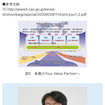
■参考文献
(1) http://www5.cao.go.jp/keizai-
shimon/kaigi/special/2030tf/281114/shiryou1_2.pdf
図5 食農のYour Value Partnerへ