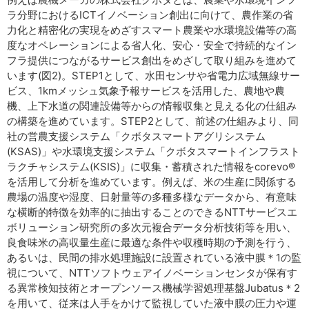
ラ分野におけるICTイノベーション創出に向けて、農作業の省
力化と精密化の実現をめざすスマート農業や水環境設備等の高
度なオペレーションによる省人化、安心・安全で持続的なイン
フラ提供につながるサービス創出をめざして取り組みを進めて
います(図2)。STEP1として、水田センサや省電力広域無線サー
ビス、1kmメッシュ気象予報サービスを活用した、農地や農
機、上下水道の関連設備等からの情報収集と見える化の仕組み
の構築を進めています。STEP2として、前述の仕組みより、同
社の営農支援システム「クボタスマートアグリシステム
(KSAS)」や水環境支援システム「クボタスマートインフラスト
ラクチャシステム(KSIS)」に収集・蓄積された情報をcorevo®
を活用して分析を進めています。例えば、米の生産に関係する
農場の温度や湿度、日射量等の多種多様なデータから、有意味
な横断的特徴を効率的に抽出することのできるNTTサービスエ
ボリューション研究所の多次元複合データ分析技術等を用い、
良食味米の高収量生産に最適な条件や収穫時期の予測を行う、
あるいは、民間の排水処理施設に設置されている液中膜＊1の監
視について、NTTソフトウェアイノベーションセンタが保有す
る異常検知技術とオープンソース機械学習処理基盤Jubatus＊2
を用いて、従来は人手をかけて監視していた液中膜の圧力や運