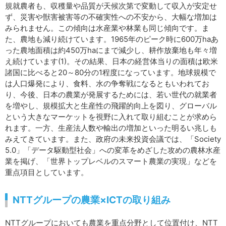
規就農者も、収穫量や品質が天候次第で変動して収入が安定せ
ず、災害や獣害被害等の不確実性への不安から、大幅な増加は
みられません。この傾向は水産業や林業も同じ傾向です。ま
た、農地も減り続けています。1965年のピーク時に600万haあ
った農地面積は約450万haにまで減少し、耕作放棄地も年々増
え続けています(1)。その結果、日本の経営体当りの面積は欧米
諸国に比べると20～80分の1程度になっています。地球規模で
は人口爆発により、食料、水の争奪戦になるともいわれてお
り、今後、日本の農業が発展するためには、若い世代の就業者
を増やし、規模拡大と生産性の飛躍的向上を図り、グローバル
という大きなマーケットを視野に入れて取り組むことが求めら
れます。一方、生産法人数や輸出の増加といった明るい兆しも
みえてきています。また、政府の未来投資会議では、「Society
5.0」「データ駆動型社会」への変革をめざした攻めの農林水産
業を掲げ、「世界トップレベルのスマート農業の実現」などを
重点項目としています。
NTTグループの農業×ICTの取り組み
NTTグループにおいても農業を重点分野として位置付け、NTT