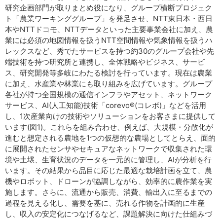
研究企画部門が取りまとめ役になり、グループ横断プロジェク
ト「農業ワーキンググループ」を発足させ、NTT東日本・西日
本やNTTドコモ、NTTデータといった主要事業会社に加え、農
業には必須の地図情報を扱うNTT空間情報や気象情報を扱うハ
レックスなど、秀でたサービスを持つ約30のグループ会社や先
端技術を持つ研究所と連携し、全体戦略やビジネス、サービ
ス、研究開発等多岐にわたる検討を行っています。現在は農業
に加え、水産業や林業にも取り組みを広げています。グループ
各社が持つ全国規模の通信インフラやアセット、ネットワーク
サービス、AI(人工知能)技術「corevo®(コレボ)」などを活用
し、1次産業向けの技術やソリューションをお客さまに提供して
います(図1)。これらを組み合わせ、例えば、大規模・分散化が
進むと想定される農地を1つの仮想的な農場としてとらえ、面的
に展開されたセンサやセキュアなネットワークで収集された環
境や土壌、生育状況のデータを一元的に管理し、AIが分析を行
います。その結果から品目に応じた最適な栽培計画を立て、農
機やロボット、ドローンが協調しながら、効率的に農作業を実
施します。さらに、流通から販売、消費、輸出入に至るまでの
過程を見える化し、需要を基に、売れる作物を計画的に生産
し、収入の安定化につなげるなど、課題解決に向けた仕組みづ