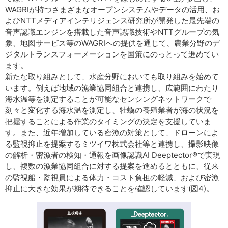
WAGRIが持つさまざまなオープンシステムやデータの活用、お
よびNTTメディアインテリジェンス研究所が開発した最先端の
音声認識エンジンを搭載した音声認識技術やNTTグループの気
象、地図サービス等のWAGRIへの提供を通じて、農業分野のデ
ジタルトランスフォーメーションを国策にのっとって進めてい
ます。
新たな取り組みとして、水産分野においても取り組みを始めて
います。例えば地域の漁業協同組合と連携し、広範囲にわたり
海水温等を測定することが可能なセンシングネットワークで
刻々と変化する海水温を測定し、牡蠣の養殖業者が海の状況を
把握することによる作業のタイミングの決定を支援していま
す。また、近年増加している密漁の対策として、ドローンによ
る監視抑止を提案するミツイワ株式会社等と連携し、撮影映像
の解析・密漁者の検知・通報を画像認識AI Deeptector®で実現
し、複数の漁業協同組合に対する提案を進めるとともに、従来
の監視船・監視員による体力・コスト負担の軽減、および密漁
抑止に大きな効果が期待できることを確認しています(図4)。