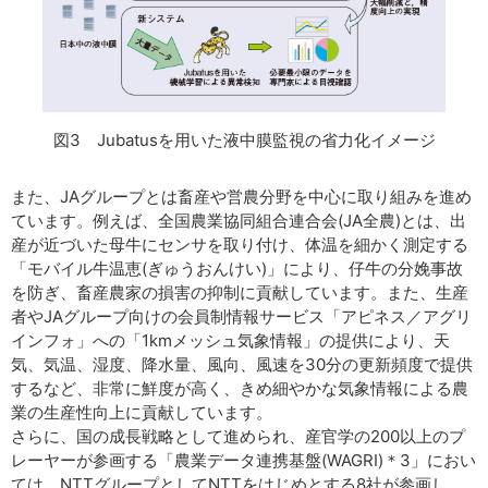
図3 Jubatusを用いた液中膜監視の省力化イメージ
また、JAグループとは畜産や営農分野を中心に取り組みを進め
ています。例えば、全国農業協同組合連合会(JA全農)とは、出
産が近づいた母牛にセンサを取り付け、体温を細かく測定する
「モバイル牛温恵(ぎゅうおんけい)」により、仔牛の分娩事故
を防ぎ、畜産農家の損害の抑制に貢献しています。また、生産
者やJAグループ向けの会員制情報サービス「アピネス／アグリ
インフォ」への「1kmメッシュ気象情報」の提供により、天
気、気温、湿度、降水量、風向、風速を30分の更新頻度で提供
するなど、非常に鮮度が高く、きめ細やかな気象情報による農
業の生産性向上に貢献しています。
さらに、国の成長戦略として進められ、産官学の200以上のプ
レーヤーが参画する「農業データ連携基盤(WAGRI)＊3」におい
ては、NTTグループとしてNTTをはじめとする8社が参画し、