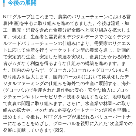
今後の展開
NTTグループはこれまで、農業のバリューチェーンにおける営
農(生産)を中心に取り組みを進めてきました。今後は流通・加
工・販売・消費を含めた食農分野全般へと取り組みを拡大しま
す。例えば、生産者と需要家をデジタルデータでつなぐデジタ
ルフードバリューチェーンの仕組みにより、需要家のリクエス
トに応じて生産を行うマーケットイン型の農業を通じ、計画的
で安定的な生産、安定した調達を実現し、食農にかかわる関係
者がムダなく利益を得るような仕組みの構築を進めます。ま
た、国内のみならず、グローカル(ローカル＋グローバル)にも
取り組みを拡大します。国内(ローカル)において体系化したデ
ジタルファーミングの仕組みを海外での生産に展開する、海外
(グローバル)で生産された農作物の安心・安全な輸入にブロッ
クチェーンやトレーサビリティ技術を活用するなど、地球規模
で食農の問題に取り組みます。さらに、水産業や林業への取り
組みの拡大や、そのために必要なパートナーとの連携も早期に
進めます。今後も、NTTグループが選ばれるバリューパートナ
ーになることをめざし、グローバルを視野に入れた1次産業での
発展に貢献していきます(図5)。