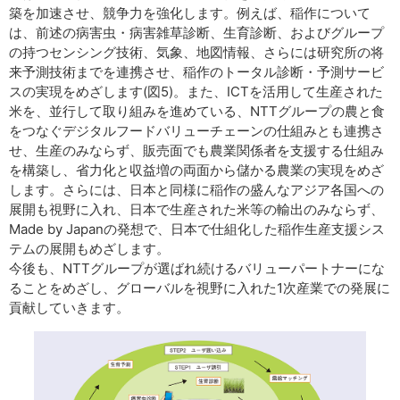
築を加速させ、競争力を強化します。例えば、稲作について
は、前述の病害虫・病害雑草診断、生育診断、およびグループ
の持つセンシング技術、気象、地図情報、さらには研究所の将
来予測技術までを連携させ、稲作のトータル診断・予測サービ
スの実現をめざします(図5)。また、ICTを活用して生産された
米を、並行して取り組みを進めている、NTTグループの農と食
をつなぐデジタルフードバリューチェーンの仕組みとも連携さ
せ、生産のみならず、販売面でも農業関係者を支援する仕組み
を構築し、省力化と収益増の両面から儲かる農業の実現をめざ
します。さらには、日本と同様に稲作の盛んなアジア各国への
展開も視野に入れ、日本で生産された米等の輸出のみならず、
Made by Japanの発想で、日本で仕組化した稲作生産支援シス
テムの展開もめざします。
今後も、NTTグループが選ばれ続けるバリューパートナーにな
ることをめざし、グローバルを視野に入れた1次産業での発展に
貢献していきます。