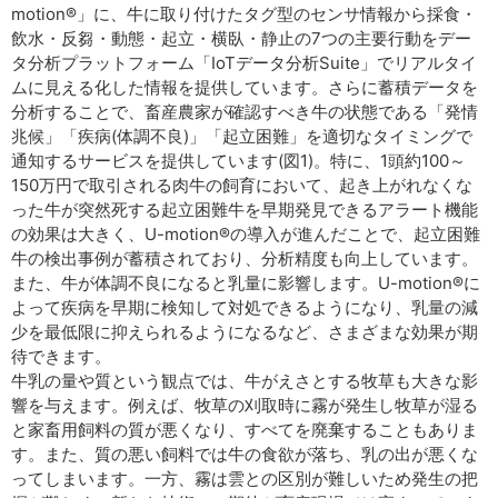
motion®」に、牛に取り付けたタグ型のセンサ情報から採食・
飲水・反芻・動態・起立・横臥・静止の7つの主要行動をデー
タ分析プラットフォーム「IoTデータ分析Suite」でリアルタイ
ムに見える化した情報を提供しています。さらに蓄積データを
分析することで、畜産農家が確認すべき牛の状態である「発情
兆候」「疾病(体調不良)」「起立困難」を適切なタイミングで
通知するサービスを提供しています(図1)。特に、1頭約100～
150万円で取引される肉牛の飼育において、起き上がれなくな
った牛が突然死する起立困難牛を早期発見できるアラート機能
の効果は大きく、U-motion®の導入が進んだことで、起立困難
牛の検出事例が蓄積されており、分析精度も向上しています。
また、牛が体調不良になると乳量に影響します。U-motion®に
よって疾病を早期に検知して対処できるようになり、乳量の減
少を最低限に抑えられるようになるなど、さまざまな効果が期
待できます。
牛乳の量や質という観点では、牛がえさとする牧草も大きな影
響を与えます。例えば、牧草の刈取時に霧が発生し牧草が湿る
と家畜用飼料の質が悪くなり、すべてを廃棄することもありま
す。また、質の悪い飼料では牛の食欲が落ち、乳の出が悪くな
ってしまいます。一方、霧は雲との区別が難しいため発生の把