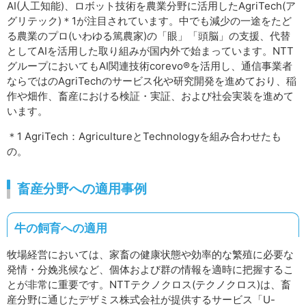
AI(人工知能)、ロボット技術を農業分野に活用したAgriTech(ア
グリテック)＊1が注目されています。中でも減少の一途をたど
る農業のプロ(いわゆる篤農家)の「眼」「頭脳」の支援、代替
としてAIを活用した取り組みが国内外で始まっています。NTT
グループにおいてもAI関連技術corevo®を活用し、通信事業者
ならではのAgriTechのサービス化や研究開発を進めており、稲
作や畑作、畜産における検証・実証、および社会実装を進めて
います。
＊1 AgriTech：AgricultureとTechnologyを組み合わせたも
の。
畜産分野への適用事例
牛の飼育への適用
牧場経営においては、家畜の健康状態や効率的な繁殖に必要な
発情・分娩兆候など、個体および群の情報を適時に把握するこ
とが非常に重要です。NTTテクノクロス(テクノクロス)は、畜
産分野に通じたデザミス株式会社が提供するサービス「U-