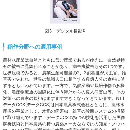
図3 デジタル目勘®
稲作分野への適用事例
農林水産業は自然とともに営む産業であるがゆえに、自然界特
有の被害に見舞われることがあり、病害虫被害もその1つです。
世界規模でみると、農業生産可能量の2、3割程度が病虫害、雑
草害で失われ、世界の飢餓人口に相当する数億人分の食料に値
するともいわれています。一方で、気候変動や栽培作物の多様
化、農産物流通の国際化に伴う海外からの侵入病害虫等、その
対策への農家の負担はますます大きくなってきています。NTT
データCCS(データCCS)は日本農薬株式会社とともに、農林水
産省の事業として、水稲の病害虫、雑草の診断システムの構築
に取り組んでいます。データCCSの持つAI技術を活用した画像
解析技術と日本農薬の持つ農薬メーカならではの知見・ノウハ