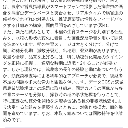
ウ、および同社が所有する大量の病害虫画像を組合せ、例え
ば、農家や営農指導員がスマートフォンで撮影した病害虫の画
像を病害虫データベースと突合させ、リアルタイムで病害虫の
候補やそれぞれの対処方法、推奨農薬等の情報をフィードバッ
クする仕組みの構築、面的展開をめざしています(図4)。
また、新たな試みとして、水稲の生育ステージを判別する仕組
みを、水稲の形状の変化に着目した画像深層学習を用いて開発
を進めています。稲の生育ステージは大きく分けて、分げつ
期、幼穂分化期、減数分裂期、出穂期、登熟期がありますが、
収量や食味、品質を上げるには、特に幼穂分化開始のタイミン
グを正確に把握し、適切な時期に追肥＊2することが必要で
す。しかし現状では、篤農家の長年の経験と勘に基づいて行う
か、顕微鏡検査等による科学的なアプローチが必要で、後継者
不足の問題や多大な労力と困難を伴います。データCCSと茨城
県農業試験場はこの課題に取り組み、固定カメラの画像から各
生育ステージを分類し、撮影時の稲の形状把握を行うことで、
特に重要な幼穂分化開始を深層学習(ある種の非破壊検査)によ
り決定する仕組みを構築するとともに、対象作物拡大、面的展
開を進めています。なお、本取り組みついては国際特許を申請
済みです。