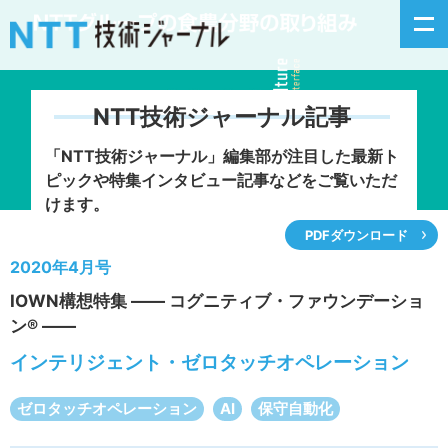
NTT技術ジャーナル記事
新着情報
「NTT技術ジャーナル」編集部が注目した
最新ト
ピックや特集インタビュー記事などをご覧いただ
最新号の主な記事
けます。
PDFダウンロード
カテゴリ毎記事
2020年4月号
IOWN構想特集 ―― コグニティブ・ファウンデーショ
掲載月毎記事
ン® ――
イベントカレンダー
インテリジェント・ゼロタッチオペレーション
問い合わせ
ゼロタッチオペレーション
AI
保守自動化