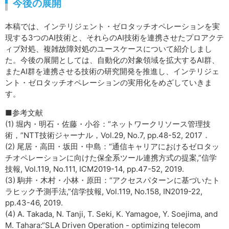
今後の展開
本稿では、インテリジェント・ゼロタッチオペレーションを実
現する3つのAI技術と、それらのAI技術を連携させたプロアクテ
ィブ対処、複雑故障対処のユースケースについて紹介しまし
た。今後の展開としては、自動化の対象領域を拡大するAI群、
またAI群を連携させる技術の研究開発を推進し、インテリジェ
ント・ゼロタッチオペレーションの実用化をめざしていきま
す。
■参考文献
(1) 堀内・明石・佐藤・小谷：“ネットワークリソース管理技
術，”NTT技術ジャーナル，Vol.29, No.7, pp.48-52, 2017．
(2) 尾居・高田・坂田・中島：“通信キャリアにおけるゼロタッ
チオペレーションに向けた保全系ツール連携方式の提案,”信学
技報, Vol.119, No.111, ICM2019-14, pp.47-52, 2019.
(3) 駒井・木村・小林・原田：“アクセスパターンに基づいたト
ラヒック予測手法,”信学技報, Vol.119, No.158, IN2019-22,
pp.43-46, 2019.
(4) A. Takada, N. Tanji, T. Seki, K. Yamagoe, Y. Soejima, and
M. Tahara:“SLA Driven Operation - optimizing telecom