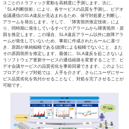
スごとのトラフィック変動を高精度に予測します。次に、
「SLA判断技術」により、各サービスの品質を予測し、ビデオ
会議通信のSLA違反が見込まれるため、保守対処要と判断し、
アラームを発出します。そして、「障害箇所推定技術」によ
り、同時期に発生しているすべてのアラームから障害箇所・原
因を推定します。この場合、SLA違反アラーム以外に故障アラ
ームが発生していないため、事前に作成されたルールに基づ
き、原因が単純輻輳である(故障による輻輳でない)こと、また
その原因箇所を推定します。最後に、SLA違反を起こさないよ
うソフトウェア更新サービスの通信経路を変更することで、ビ
デオ会議サービスの品質劣化を事前回避できます。このように
プロアクティブ対処では、人手を介さず、さらにユーザにサー
ビス品質劣化を気付かせることなく、対処を完了させることが
可能です。