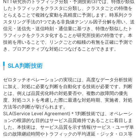
NTT研究所のトラフィック分類・予測技術(3)では、特徴が類似
したトラフィックをクラスタに分類し、クラスタごとの特徴を
とらえることで複雑な変動を高精度に予測します。時系列クラ
スタリング手法の1つである非負値テンソル因子分解を用い、送
信元・送信先・送信時刻・通信量に基づき、特徴が類似したト
ラフィックをクラスタ化することが研究所技術の特徴です。本
技術を用いることで、リンクごとの輻輳の有無を正確に予測で
き、プロアクティブな対処につなげることができます。
SLA判断技術
ゼロタッチオペレーションの実現には、高度なデータ分析技術
に加え、対処に必要な判断を自動化する技術が必要です。判断
とは、例えば品質劣化時の対処要否や、複数の故障間の優先
度、対処コストを考慮した際に最適な対処時期、実施者、対処
方法等の判断が挙げられます。
SLA(Service Level Agreement)＊1判断技術では、オペレーシ
ョンの根源的な目的はサービス品質維持であることに着目しま
した。本技術は、サービス品質を示す情報(サービス・ユーザ単
位の故障継続時間やトラフィックの平均遅延・ジッタ・ロス等