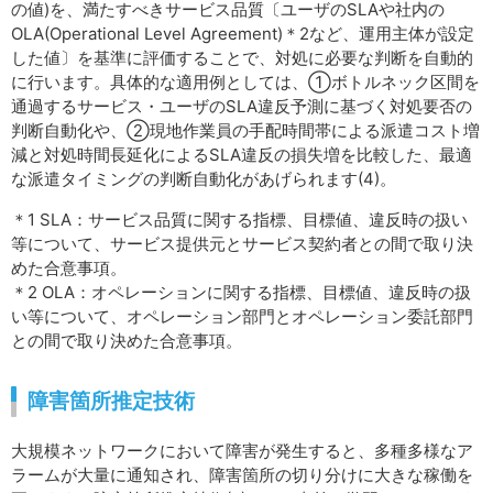
の値)を、満たすべきサービス品質〔ユーザのSLAや社内の
OLA(Operational Level Agreement)＊2など、運用主体が設定
した値〕を基準に評価することで、対処に必要な判断を自動的
に行います。具体的な適用例としては、①ボトルネック区間を
通過するサービス・ユーザのSLA違反予測に基づく対処要否の
判断自動化や、②現地作業員の手配時間帯による派遣コスト増
減と対処時間長延化によるSLA違反の損失増を比較した、最適
な派遣タイミングの判断自動化があげられます(4)。
＊1 SLA：サービス品質に関する指標、目標値、違反時の扱い
等について、サービス提供元とサービス契約者との間で取り決
めた合意事項。
＊2 OLA：オペレーションに関する指標、目標値、違反時の扱
い等について、オペレーション部門とオペレーション委託部門
との間で取り決めた合意事項。
障害箇所推定技術
大規模ネットワークにおいて障害が発生すると、多種多様なア
ラームが大量に通知され、障害箇所の切り分けに大きな稼働を