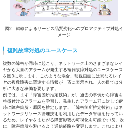
図2 輻輳によるサービス品質劣化へのプロアクティブ対処イ
メージ
複雑故障対処のユースケース
複数の障害が同時に起こり、ネットワーク上のさまざまなレイ
ヤから大量のアラームが発生する複雑故障対処のユースケース
を図3に示します。このような場合、監視画面には異なるレイ
ヤの複数障害に関連する情報が一斉に表示され、人の目では分
析に大きな稼働を要します。
例では、まず「障害箇所推定技術」が、過去の事例から障害を
特徴付けるアラームを学習し、発生したアラーム群に対して瞬
時に障害箇所・原因を推定します。「障害箇所推定技術」はネ
ットワークリソース管理技術を利用したデータ管理を行ってい
るため、レイヤをまたがる障害影響の可視化も可能です(6)。次
に、障害箇所を避けるよう通信経路を変更します。これにより