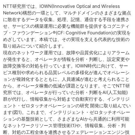
NTT研究所では、IOWN(Innovative Optical and Wireless
Network)構想の一環として、マルチドメインのさまざまな拠点
に散在するデータを収集、処理、記憶、通信する手段を連携さ
せ、サービスの構築運用に必要な機能群を提供するコグニティ
ブ・ファウンデーション®(CF: Cognitive Foundation)の実現を
めざしています。本稿では、その実現を支える代表的な技術の
取り組みについて紹介します。
現在のネットワーク運用では、故障や品質劣化によりアラーム
が発生すると、オペレータが情報を分析・判断し、設定変更や
故障交換等の対処を行っています。IOWN時代に向けて、サー
ビス種別や求められる品質レベルの多様化が進んでオペレーシ
ョンが複雑化するとともに、人員逓減が進むと考えられること
から、オペレータ稼働の低減が課題となります。そこでNTT研
究所では、オペレータが行っていた分析・判断をAI(人工知能)
群が代行し、情報収集から対処まで自動実行する、インテリジ
ェント・ゼロタッチオペレーションの研究 開発に取り組んでい
ます(図1)。これまで、インテリジェント・ゼロタッチオペレー
ションの基盤技術として、さまざまなAIから共通的に利用可能
なネットワークリソース管理技術(1)や、情報収集、分析・判
断、対処の工程全体を連携させるフェデレーションエンジン技