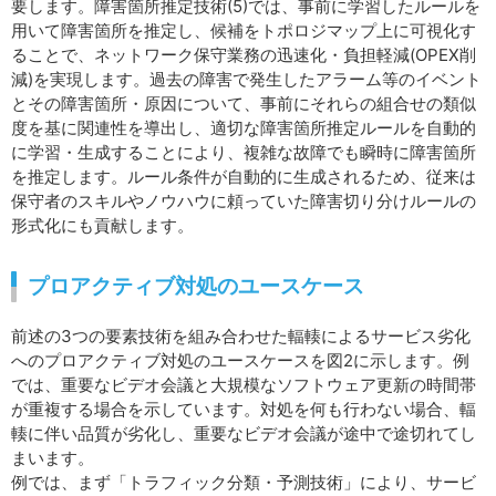
要します。障害箇所推定技術(5)では、事前に学習したルールを
用いて障害箇所を推定し、候補をトポロジマップ上に可視化す
ることで、ネットワーク保守業務の迅速化・負担軽減(OPEX削
減)を実現します。過去の障害で発生したアラーム等のイベント
とその障害箇所・原因について、事前にそれらの組合せの類似
度を基に関連性を導出し、適切な障害箇所推定ルールを自動的
に学習・生成することにより、複雑な故障でも瞬時に障害箇所
を推定します。ルール条件が自動的に生成されるため、従来は
保守者のスキルやノウハウに頼っていた障害切り分けルールの
形式化にも貢献します。
プロアクティブ対処のユースケース
前述の3つの要素技術を組み合わせた輻輳によるサービス劣化
へのプロアクティブ対処のユースケースを図2に示します。例
では、重要なビデオ会議と大規模なソフトウェア更新の時間帯
が重複する場合を示しています。対処を何も行わない場合、輻
輳に伴い品質が劣化し、重要なビデオ会議が途中で途切れてし
まいます。
例では、まず「トラフィック分類・予測技術」により、サービ