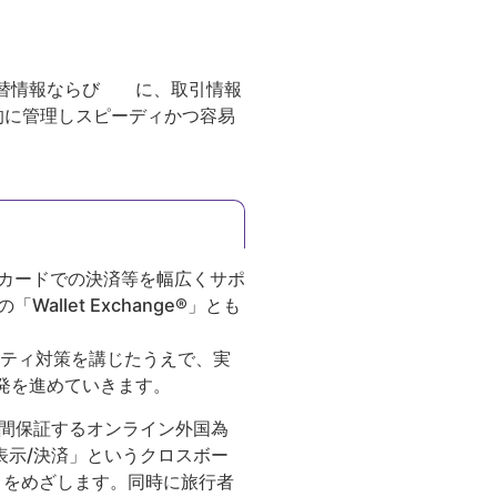
外国為替情報ならび に、取引情報
一元的に管理しスピーディかつ容易
るカードでの決済等を幅広くサポ
let Exchange®」とも
ュリティ対策を講じたうえで、実
発を進めていきます。
一定期間保証するオンライン外国為
表示/決済」というクロスボー
とをめざします。同時に旅行者