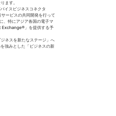
なります。
デバイスビジネスコネクタ
け新サービスの共同開発を行って
同時に、特にアジア各国の電子マ
xchange®」を提供する予
B） ビジネスを新たなステージ」へ
chを強みとした「ビジネスの新