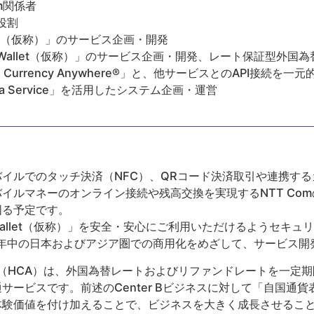
m関係者
役割
allet（仮称）」のサービス企画・開発
bile Wallet（仮称）」のサービス企画・開発、レート保証型
Currency Anywhere®」と、他サービスとのAPI接続を
as a Service」を活用したシステム企画・運営
イルでのタッチ決済（NFC）、QRコード決済取引や連携す
マネーのオンライン接続や残高交換を実現するNTT Comの「Wal
図る予定です。
le Wallet（仮称）」を安全・安心にご利用いただけるようセキ
1年中の日本およびアジア圏での商用化をめざして、サービス開
ywhere®（HCA）は、外国為替レートおよびリファンドレートを
サービスです。前述のCenter Bビジネスに対して「自国通貨
体験価値を付け加えることで、ビジネスを大きく成長させるこ