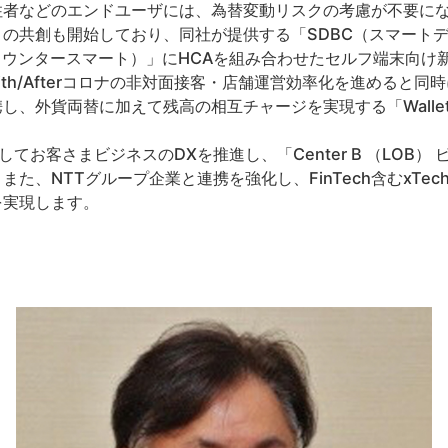
住者などのエンドユーザには、為替変動リスクの考慮が不要に
の共創も開始しており、同社が提供する「SDBC（スマート
rt（カウンタースマート）」にHCAを組み合わせたセルフ端末向
With/Afterコロナの非対面接客・店舗運営効率化を進めると
、外貨両替に加えて残高の相互チャージを実現する「Wallet E
er®としてお客さまビジネスのDXを推進し、「Center B （LO
た、NTTグループ企業と連携を強化し、FinTech含むxTe
を実現します。