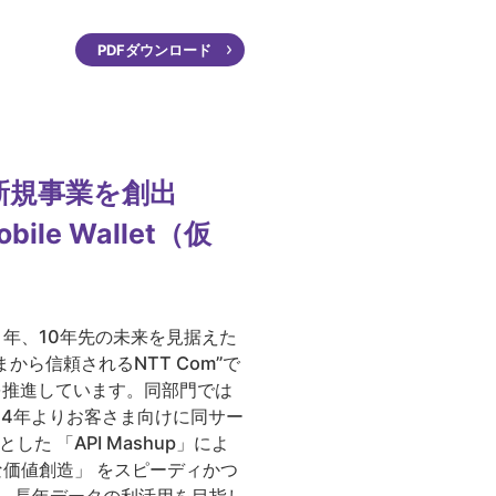
PDFダウンロード
新規事業を創出
le Wallet（仮
５年、10年先の未来を見据えた
ら信頼されるNTT Com”で
を推進しています。同部門では
014年よりお客さま向けに同サー
した 「API Mash­up」によ
価値創造」 をスピーディかつ