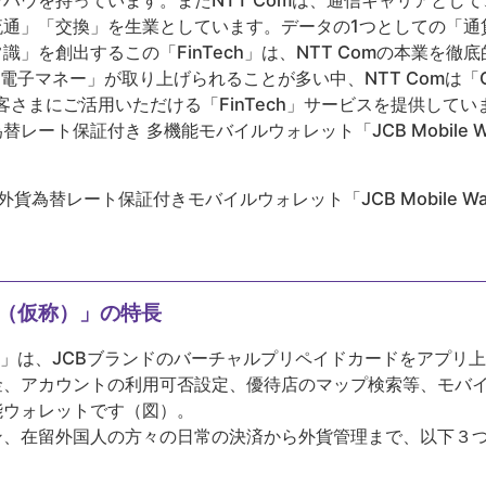
ハウを持っています。またNTT Comは、通信キャリアとし
流通」「交換」を生業としています。データの1つとしての「通
」を創出するこの「FinTech」は、NTT Comの本業を
ayの電子マネー」が取り上げられることが多い中、NTT Comは「Ce
客さまにご活用いただける「FinTech」サービスを提供して
レート保証付き 多機能モバイルウォレット「JCB Mobile W
の外貨為替レート保証付きモバイルウォレット「JCB Mobile Wa
llet（仮称）」の特長
et（仮称）」は、JCBブランドのバーチャルプリペイドカードをア
金、アカウントの利用可否設定、優待店のマップ検索等、モバ
能ウォレットです（図）。
、在留外国人の方々の日常の決済から外貨管理まで、以下３つの