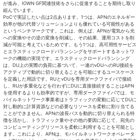
が進み、IOWN GF関連技術をさらに促進することを期待し取り
組んでいます。
PoCで実証したい点は2点あります。1つは、APNのエネルギー
効率が他の代替ソリューションよりも優れている可能性がある
というベンチマークです。これは、例えば、APNが電気から光
への変換やその逆の変換を削減し、その結果、運用コストを削
減が可能と考えているためです。もう1つは、高可用性サービス
とエラスティックロードバランシングをサポートするネットワ
ークの機能の実現です。エラスティックロードバランシング
は、DU上の実際の負荷に基づいて、一連のvDUへのRU接続を
アクティブで動的に切り替えることを可能にするユースケース
を定義した用語です。RUとvDUを専用ダークファイバで接続
し、RUが多重化などを行わずにDUに直接接続することはAPN
を使用するよりも効率的ですが、専用ダークファイバでは、モ
バイルネットワーク事業者はトラフィックの変動に応じてDUに
対し動的に計算資源などの必要なリソースを柔軟に割り当てる
ことができません。APNの波長パスを動的に切り替えられる特
徴を活かし、トラフィック量やその他の要因に応じて、宛先の
コンピューティングリソースを柔軟に利用することを可能とし
ます。これにより、APNは、モバイルネットワークオペレータ