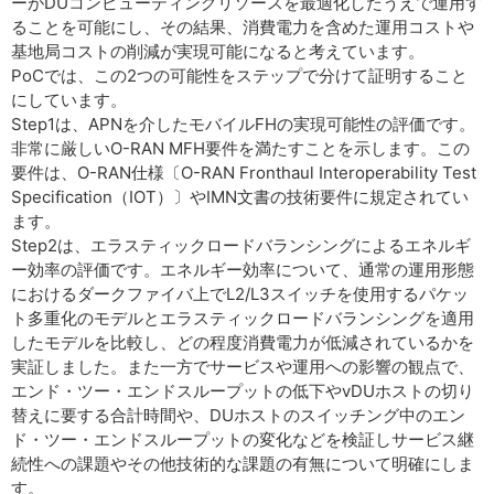
ーがDUコンピューティングリソースを最適化したうえで運用す
ることを可能にし、その結果、消費電力を含めた運用コストや
基地局コストの削減が実現可能になると考えています。
PoCでは、この2つの可能性をステップで分けて証明すること
にしています。
Step1は、APNを介したモバイルFHの実現可能性の評価です。
非常に厳しいO-RAN MFH要件を満たすことを示します。この
要件は、O-RAN仕様〔O-RAN Fronthaul Interoperability Test
Specification（IOT）〕やIMN文書の技術要件に規定されてい
ます。
Step2は、エラスティックロードバランシングによるエネルギ
ー効率の評価です。エネルギー効率について、通常の運用形態
におけるダークファイバ上でL2/L3スイッチを使用するパケッ
ト多重化のモデルとエラスティックロードバランシングを適用
したモデルを比較し、どの程度消費電力が低減されているかを
実証しました。また一方でサービスや運用への影響の観点で、
エンド・ツー・エンドスループットの低下やvDUホストの切り
替えに要する合計時間や、DUホストのスイッチング中のエン
ド・ツー・エンドスループットの変化などを検証しサービス継
続性への課題やその他技術的な課題の有無について明確にしま
す。