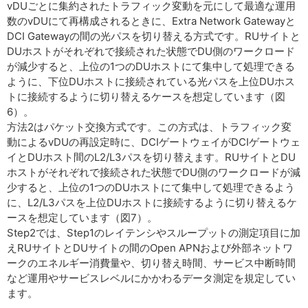
vDUごとに集約されたトラフィック変動を元にして最適な運用
数のvDUにて再構成されるときに、Extra Network Gatewayと
DCI Gatewayの間の光パスを切り替える方式です。RUサイトと
DUホストがそれぞれで接続された状態でDU側のワークロード
が減少すると、上位の1つのDUホストにて集中して処理できる
ように、下位DUホストに接続されている光パスを上位DUホス
トに接続するように切り替えるケースを想定しています（図
6）。
方法2はパケット交換方式です。この方式は、トラフィック変
動によるvDUの再設定時に、DCIゲートウェイがDCIゲートウェ
イとDUホスト間のL2/L3パスを切り替えます。RUサイトとDU
ホストがそれぞれで接続された状態でDU側のワークロードが減
少すると、上位の1つのDUホストにて集中して処理できるよう
に、L2/L3パスを上位DUホストに接続するように切り替えるケ
ースを想定しています（図7）。
Step2では、Step1のレイテンシやスループットの測定項目に加
えRUサイトとDUサイトの間のOpen APNおよび外部ネットワ
ークのエネルギー消費量や、切り替え時間、サービス中断時間
など運用やサービスレベルにかかわるデータ測定を規定してい
ます。