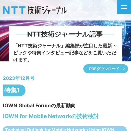
NTT技術ジャーナル記事
新着情報
「NTT技術ジャーナル」編集部が注目した
最新ト
ピックや特集インタビュー記事などをご覧いただ
最新号の主な記事
けます。
PDFダウンロード
カテゴリ毎記事
2023年12月号
掲載月毎記事
特集1
イベントカレンダー
IOWN Global Forumの最新動向
IOWN for Mobile Networkの技術検討
問い合わせ
Technical Outlook for Mobile Networks Using IOWN