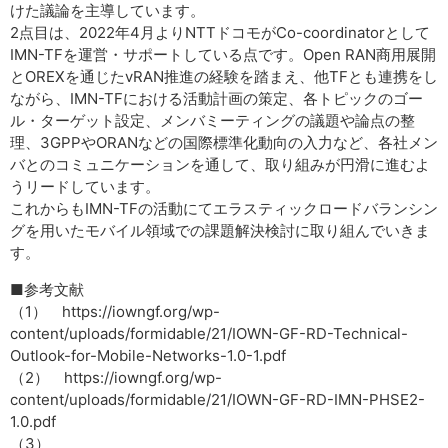
けた議論を主導しています。
2点目は、2022年4月よりNTTドコモがCo-coordinatorとして
IMN-TFを運営・サポートしている点です。Open RAN商用展開
とOREXを通じたvRAN推進の経験を踏まえ、他TFとも連携をし
ながら、IMN-TFにおける活動計画の策定、各トピックのゴー
ル・ターゲット設定、メンバミーティングの議題や論点の整
理、3GPPやORANなどの国際標準化動向の入力など、各社メン
バとのコミュニケーションを通して、取り組みが円滑に進むよ
うリードしています。
これからもIMN-TFの活動にてエラスティックロードバランシン
グを用いたモバイル領域での課題解決検討に取り組んでいきま
す。
■参考文献
（1） https://iowngf.org/wp-
content/uploads/formidable/21/IOWN-GF-RD-Technical-
Outlook-for-Mobile-Networks-1.0-1.pdf
（2） https://iowngf.org/wp-
content/uploads/formidable/21/IOWN-GF-RD-IMN-PHSE2-
1.0.pdf
（3）