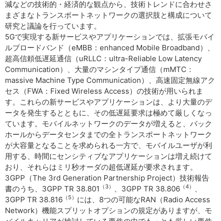
減などの技術的・経済的な観点から、技術トレンドに合わせさ
まざまなトランスポートネットワークの選択肢と構成について
研究と議論を行っています。
5Gで実現する新サービスやアプリケーションでは、拡張モバイ
ルブロードバンド（eMBB：enhanced Mobile Broadband）、
超高信頼低遅延通信（uRLLC：ultra-Reliable Low Latency
Communication）、大量のマシンタイプ通信（mMTC：
massive Machine Type Communication）、高速固定無線アク
セス（FWA：Fixed Wireless Access）の技術が用いられま
す。これらの新サービスやアプリケーションは、より大量のデ
ータを発生するとともに、その低遅延要求は極めて厳しくなっ
ています。モバイルネットワークのデータが増えると、バック
ホールからデータセンタまでの全トランスポートネットワーク
が大容量となることを求められる一方で、モバイルユーザが利
用する、時間にセンシティブなアプリケーションは増え続けて
おり、それらはミリ秒オーダの超低遅延が要求されます。
3GPP（The 3rd Generation Partnership Project）技術報告
（3）
（4）
書のうち、3GPP TR 38.801
、3GPP TR 38.806
、
（5）
3GPP TR 38.816
には、8つの可能なRAN（Radio Access
Network）機能スプリットオプションの規定がありますが、モ