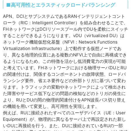
■高可用性とエラスティックロードバランシング
APN、DCIとサブシステムであるRANインテリジェントコント
ローラ（RIC：Intelligent Controller）を組み合わせることで、
FHネットワークはDCIリソースプール内でDUを柔軟にスイッチ
することができるようになります。vDU（virtualized DU）は
ネットワーク機能仮想化基盤（NFVI：Network Functions
Virtualization Infrastructure）上で動作する仮想ノードであ
り、異なる地理的位置にある複数のNFVI上で自由に再構成でき
るようになるため、この特徴を活かし低消費電力の実現が可能
と考えています。FHネットワークにおける物理サーバDUとRU
の関連付けは、関係するコンポーネントの故障状態、ロードバ
ランシング要件、省エネ要件などの外部トリガに基づいて変わ
ります。トラフィックの変動やネットワークによって検出され
た障害やサービス低下などの問題の検知などのトリガの発生に
より、RUとDUの間の物理的関連付けをAPN波長パス切り替え
の機能を用いて変更し、高可用性を実現します。
例えば、RUに接続されたすべてのユーザデバイス（UE：User
Equipment）が、物理的に異なるサーバ上で再設定された新し
いDUに再接続を行う、また、DUに接続されているRUの一部