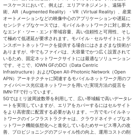
ースケースにおいて、例えば、エリアマネジメント、遠隔手
術、AR（Augmented Reality）・VR（Virtual Reality）、産業
オートメーションなどの映像中心のアプリケーションや遅延に
センシティブなケースでは、モバイルネットワークに対し膨大
なエンド・ツー・エンド帯域容量、高い信頼性と可用性、そし
て極めて低遅延が要求されます。モバイル・セルサイトにトラ
ンスポートネットワークを提供する場合にはさまざまな技術が
ありますが、中でもファイバは、大容量でかつ広く設置されて
いるため、固定ネットワークサイトには最適なソリューション
です。そこで、IOWN GFのDCI（Data Centric
Infrastructure）およびOpen All-Photonic Network（Open
APN）アーキテクチャに関連するモバイルネットワーク用のフ
ァイバベース光伝送ネットワークを用いた実現方法の提言を
IMN-TFで行っています。
5Gではミリ波周波数帯を利用して、広い帯域幅で高いデータレ
ートを実現していますが、エリアをカバーするにはセルサイト
をより高密度に配置する必要があります。一方でモバイルネッ
トワークのインフラストラクチャは、クラウドネイティブなネ
ットワーク機能仮想化へと進化しているためサービス導入の改
善、プロビジョニングのアジャイル性の向上、運用コストの削