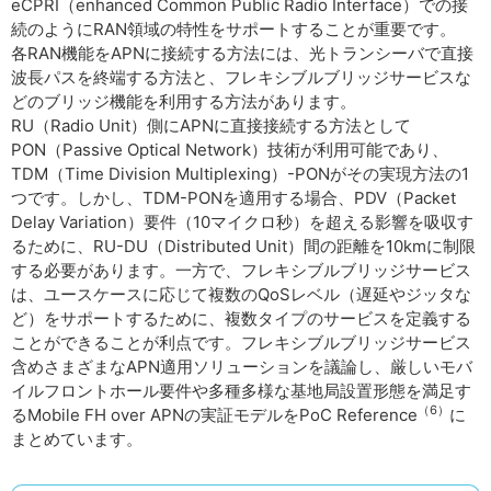
eCPRI（enhanced Common Public Radio Interface）での接
続のようにRAN領域の特性をサポートすることが重要です。
各RAN機能をAPNに接続する方法には、光トランシーバで直接
波長パスを終端する方法と、フレキシブルブリッジサービスな
どのブリッジ機能を利用する方法があります。
RU（Radio Unit）側にAPNに直接接続する方法として
PON（Passive Optical Network）技術が利用可能であり、
TDM（Time Division Multiplexing）-PONがその実現方法の1
つです。しかし、TDM-PONを適用する場合、PDV（Packet
Delay Variation）要件（10マイクロ秒）を超える影響を吸収す
るために、RU-DU（Distributed Unit）間の距離を10kmに制限
する必要があります。一方で、フレキシブルブリッジサービス
は、ユースケースに応じて複数のQoSレベル（遅延やジッタな
ど）をサポートするために、複数タイプのサービスを定義する
ことができることが利点です。フレキシブルブリッジサービス
含めさまざまなAPN適用ソリューションを議論し、厳しいモバ
イルフロントホール要件や多種多様な基地局設置形態を満足す
（6）
るMobile FH over APNの実証モデルをPoC Reference
に
まとめています。