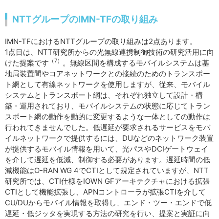
NTTグループのIMN-TFの取り組み
IMN-TFにおけるNTTグループの取り組みは2点あります。
1点目は、NTT研究所からの光無線連携制御技術の研究活用に向
（7）
けた提案です
。無線区間を構成するモバイルシステムは基
地局装置間やコアネットワークとの接続のためのトランスポー
ト網として有線ネットワークを使用しますが、従来、モバイル
システムとトランスポート網は、それぞれ独立して設計・構
築・運用されており、モバイルシステムの状態に応じてトラン
スポート網の動作を動的に変更するような一体としての動作は
行われてきませんでした。低遅延が要求されるサービスをモバ
イルネットワークで提供するには、DUなどのネットワーク装置
が提供するモバイル情報を用いて、光パスやDCIゲートウェイ
を介して遅延を低減、制御する必要があります。遅延時間の低
減機能はO-RAN WG 4でCTIとして規定されていますが、NTT
研究所では、CTI仕様をIOWN GFアーキテクチャにおける拡張
CTIとして機能拡張し、APNコントローラが拡張CTIを介して
CU/DUからモバイル情報を取得し、エンド・ツー・エンドで低
遅延・低ジッタを実現する方法の研究を行い、提案と実証に向