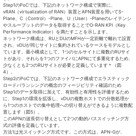
Step1のPoCでは、下記のネットワーク構成で実際に、
vRAN（virtualization of RAN）装置とAPN装置を用いてS-
Plane、C（Control）-Plane、U（User）-Planeのレイテンシ
やスループットのデータを取得することでO-RAN KPI（Key
Performance Indicator）を満たすことを示します。
ネットワーク構成は、RUとDUのMFHが一定距離で離れて設置
され、vDUが同じサイトに集約されているケースをモデルとし
ています。最小構成として、1つのセルサイトに複数のRUサイ
トがあり、それらを1つのファイバにAPNにて多重化するため、
少なくとも2つのRUサイトが必要と定義しています＊（図
4）。
Step2のPoCでは、下記のネットワーク構成でエラスティック
ロードバランシングの概念のフィージビリティ確認のため
Step1のデータ取得に加えて、有効性と有用性を評価するため
に、Step1の環境を拡張し、vDUの複数ホストでの分散処理か
ら1つのホストでの集中処理への切り替えができるように複数配
置します（図5）。
このAPNの波長切り替えとして2つの動的パススイッチング方
式の評価を定義しています。
方法1は光スイッチング方式です。この方式は、APN-Gが、