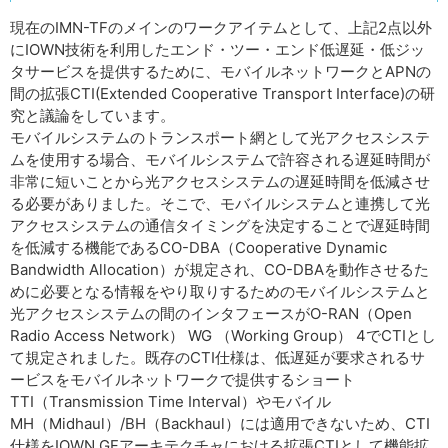
現在のIMN-TFのメインのワークアイテムとして、上記2点以外
にIOWN技術を利用したエンド・ツー・エンド低遅延・低ジッ
タサービスを提供するために、モバイルネットワークとAPNの
間の拡張CTI(Extended Cooperative Transport Interface)の研
究と議論をしています。
モバイルシステムのトランスポート網として光アクセスシステ
ムを使用する場合、モバイルシステムで許容される遅延時間が
非常に短いことから光アクセスシステムの遅延時間を低減させ
る必要がありました。そこで、モバイルシステムと連携して光
アクセスシステムの通信タイミングを決定することで遅延時間
を低減する機能であるCO-DBA（Cooperative Dynamic
Bandwidth Allocation）が規定され、CO-DBAを動作させるた
めに必要となる情報をやり取りするためのモバイルシステムと
光アクセスシステムの間のインタフェースがO-RAN（Open
Radio Access Network） WG （Working Group） 4でCTIとし
て規定されました。既存のCTI仕様は、低遅延が要求されるサ
ービスをモバイルネットワークで提供するショート
TTI（Transmission Time Interval）やモバイル
MH（Midhaul）/BH（Backhaul）には適用できないため、CTI
仕様をIOWN GFアーキテクチャにおける拡張CTIとして機能拡