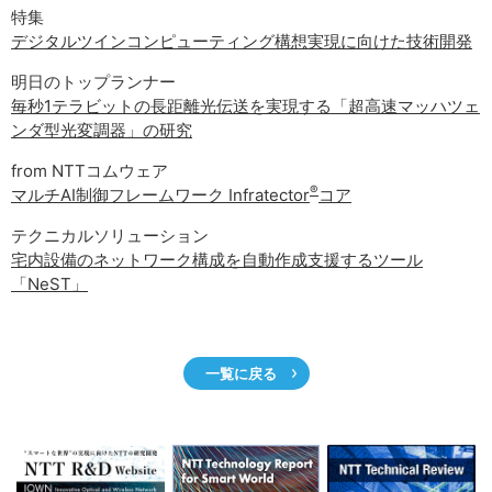
サイトマップ
特集
デジタルツインコンピューティング構想実現に向けた技術開発
明日のトップランナー
毎秒1テラビットの長距離光伝送を実現する「超高速マッハツェ
ンダ型光変調器」の研究
from NTTコムウェア
®
マルチAI制御フレームワーク Infratector
コア
テクニカルソリューション
宅内設備のネットワーク構成を自動作成支援するツール
「NeST」
一覧に戻る