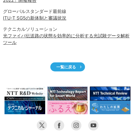
2022」開催報告
サイトマップ
グローバルスタンダード最前線
ITU-T SG5の新体制と審議状況
テクニカルソリューション
光ファイバ伝送路の状態を効率的に分析する光試験データ解析
ツール
一覧に戻る