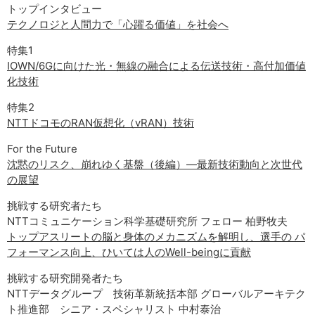
サイトマップ
トップインタビュー
テクノロジと人間力で「心躍る価値」を社会へ
特集1
IOWN/6Gに向けた光・無線の融合による伝送技術・高付加価値
化技術
特集2
NTTドコモのRAN仮想化（vRAN）技術
For the Future
沈黙のリスク、崩れゆく基盤（後編）―最新技術動向と次世代
の展望
挑戦する研究者たち
NTTコミュニケーション科学基礎研究所 フェロー 柏野牧夫
トップアスリートの脳と身体のメカニズムを解明し、選手の パ
フォーマンス向上、ひいては人のWell-beingに貢献
挑戦する研究開発者たち
NTTデータグループ 技術革新統括本部 グローバルアーキテク
ト推進部 シニア・スペシャリスト 中村泰治