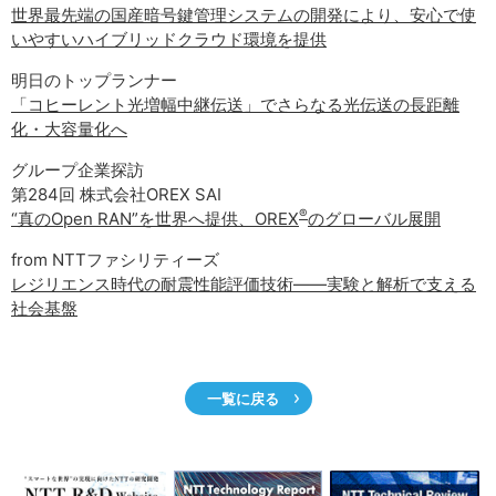
世界最先端の国産暗号鍵管理システムの開発により、安心で使
いやすいハイブリッドクラウド環境を提供
明日のトップランナー
「コヒーレント光増幅中継伝送」でさらなる光伝送の長距離
化・大容量化へ
グループ企業探訪
第284回 株式会社OREX SAI
®
“真のOpen RAN”を世界へ提供、OREX
のグローバル展開
from NTTファシリティーズ
レジリエンス時代の耐震性能評価技術――実験と解析で支える
社会基盤
一覧に戻る