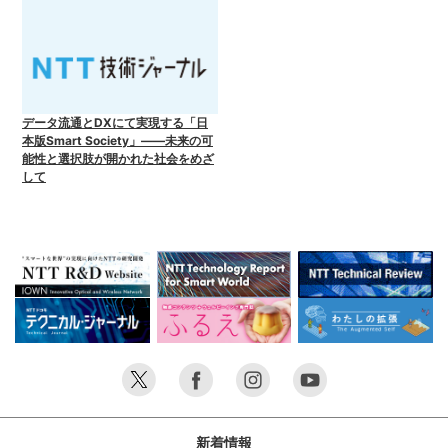
データ流通とDXにて実現する「日
本版Smart Society」――未来の可
能性と選択肢が開かれた社会をめざ
して
新着情報