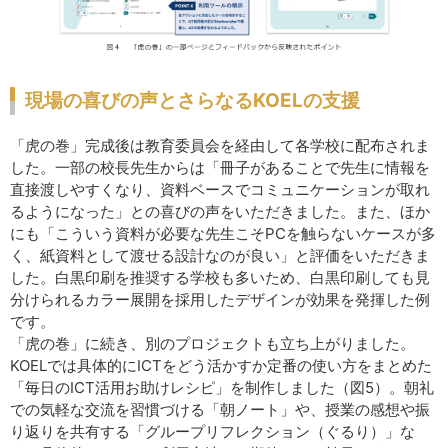
現場の喜びの声とさらなるKOELの支援
「虎の巻」完成後は教育委員会を経由して各学校に配布されま
した。一部の校長先生からは「冊子があることで先生に情報を
直接渡しやすくなり、資料ベースでコミュニケーションが取れ
るようになった」との喜びの声をいただきました。また、ほか
にも「こういう資料が必要な先生こそPCを触らないケースが多
く、紙資料として渡せる設計なのが良い」と評価をいただきま
した。白黒印刷を推奨する学校も多いため、白黒印刷しても見
分けられるカラー展開を採用したデザインが効果を発揮した例
です。
「虎の巻」に続き、別のプロジェクトも立ち上がりました。
KOELでは具体的にICTをどう活かすか定番の使い方をまとめた
「毎日のICT活用お助けレシピ」を制作しました（図5）。朝礼
での気軽な交流を習慣づける「朝ノート」や、授業の感想や振
り返りを共有する「グループリフレクション（ぐるり）」な