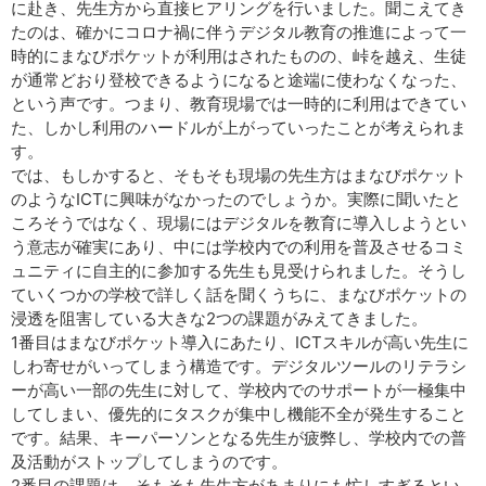
に赴き、先生方から直接ヒアリングを行いました。聞こえてき
たのは、確かにコロナ禍に伴うデジタル教育の推進によって一
時的にまなびポケットが利用はされたものの、峠を越え、生徒
が通常どおり登校できるようになると途端に使わなくなった、
という声です。つまり、教育現場では一時的に利用はできてい
た、しかし利用のハードルが上がっていったことが考えられま
す。
では、もしかすると、そもそも現場の先生方はまなびポケット
のようなICTに興味がなかったのでしょうか。実際に聞いたと
ころそうではなく、現場にはデジタルを教育に導入しようとい
う意志が確実にあり、中には学校内での利用を普及させるコミ
ュニティに自主的に参加する先生も見受けられました。そうし
ていくつかの学校で詳しく話を聞くうちに、まなびポケットの
浸透を阻害している大きな2つの課題がみえてきました。
1番目はまなびポケット導入にあたり、ICTスキルが高い先生に
しわ寄せがいってしまう構造です。デジタルツールのリテラシ
ーが高い一部の先生に対して、学校内でのサポートが一極集中
してしまい、優先的にタスクが集中し機能不全が発生すること
です。結果、キーパーソンとなる先生が疲弊し、学校内での普
及活動がストップしてしまうのです。
2番目の課題は、そもそも先生方があまりにも忙しすぎるとい