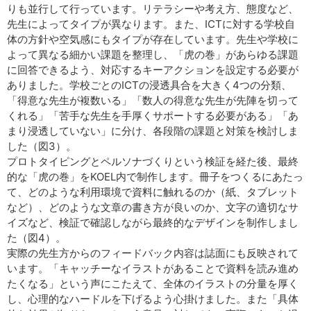
りも並行して行っています。リテラシーや考え方、態度など、
先生によってタイプが異なります。また、ICTに対する学校自
体の方針や空気感にもタイプが存在しています。先生や学校に
よって異なる細かい課題を整理し、「虎の巻」があらゆる課題
に回答できるよう、対応するキーアクションを設定する必要が
ありました。学校ごとのICTの浸透具合を大きく4つの分類、
「得意な先生が複数いる」「数人の得意な先生が先陣を切って
くれる」「苦手な先生を手厚くサポートする必要がある」「あ
まり浸透していない」に分け、各段階の課題と対策を検討しま
した（図3）。
プロトタイピングとペルソナづくりという検証を経た後、最終
的な「虎の巻」をKOEL内で制作します。冊子をつくるにあたっ
て、どのような利用環境で資料に触れるのか（紙、タブレット
など）、どのような文章の書き方が良いのか、文字の適切なサ
イズなど、検証で確認しながら最終的なデザインを制作しまし
た（図4）。
実際の先生方からのフィードバック内容は誌面にも反映されて
います。「キャッチーなイラストがあることで資料を読み進め
たくなる」という声にこたえて、全体のイラストの分量を厚く
し、心理的なハードルを下げるよう心掛けました。また「具体