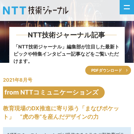
NTT技術ジャーナル記事
新着情報
「NTT技術ジャーナル」編集部が注目した
最新ト
ピックや特集インタビュー記事などをご覧いただ
最新号の主な記事
けます。
PDFダウンロード
カテゴリ毎記事
2021年8月号
掲載月毎記事
from NTTコミュニケーションズ
イベントカレンダー
教育現場のDX推進に寄り添う「まなびポケッ
ト」 “虎の巻”を産んだデザインの力
問い合わせ