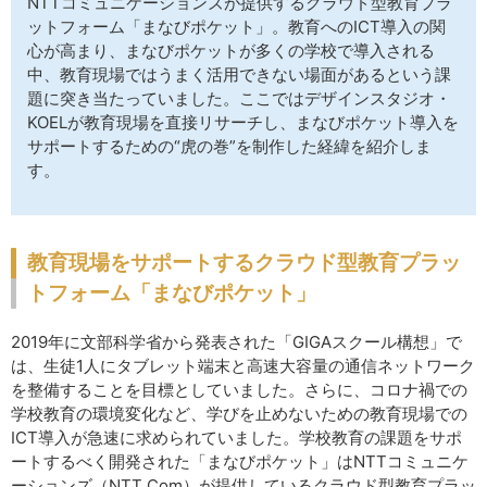
NTTコミュニケーションズが提供するクラウド型教育プラ
サイトマップ
ットフォーム「まなびポケット」。教育へのICT導入の関
心が高まり、まなびポケットが多くの学校で導入される
中、教育現場ではうまく活用できない場面があるという課
題に突き当たっていました。ここではデザインスタジオ・
KOELが教育現場を直接リサーチし、まなびポケット導入を
サポートするための“虎の巻”を制作した経緯を紹介しま
す。
教育現場をサポートするクラウド型教育プラッ
トフォーム「まなびポケット」
2019年に文部科学省から発表された「GIGAスクール構想」で
は、生徒1人にタブレット端末と高速大容量の通信ネットワーク
を整備することを目標としていました。さらに、コロナ禍での
学校教育の環境変化など、学びを止めないための教育現場での
ICT導入が急速に求められていました。学校教育の課題をサポ
ートするべく開発された「まなびポケット」はNTTコミュニケ
ーションズ（NTT Com）が提供しているクラウド型教育プラッ