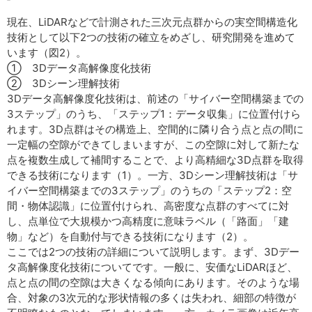
現在、LiDARなどで計測された三次元点群からの実空間構造化
技術として以下2つの技術の確立をめざし、研究開発を進めて
います（図2）。
① 3Dデータ高解像度化技術
② 3Dシーン理解技術
3Dデータ高解像度化技術は、前述の「サイバー空間構築までの
3ステップ」のうち、「ステップ1：データ収集」に位置付けら
れます。3D点群はその構造上、空間的に隣り合う点と点の間に
一定幅の空隙ができてしまいますが、この空隙に対して新たな
点を複数生成して補間することで、より高精細な3D点群を取得
できる技術になります（1）。一方、3Dシーン理解技術は「サ
イバー空間構築までの3ステップ」のうちの「ステップ2：空
間・物体認識」に位置付けられ、高密度な点群のすべてに対
し、点単位で大規模かつ高精度に意味ラベル（「路面」「建
物」など）を自動付与できる技術になります（2）。
ここでは2つの技術の詳細について説明します。まず、3Dデー
タ高解像度化技術についてです。一般に、安価なLiDARほど、
点と点の間の空隙は大きくなる傾向にあります。そのような場
合、対象の3次元的な形状情報の多くは失われ、細部の特徴が