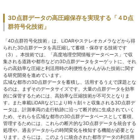
3D点群データの高圧縮保存を実現する「４D点
群符号化技術」
「4D点群符号化技術」は、LiDARやステレオカメラなどから得
られた3D点群データを高圧縮して蓄積・保存する技術です
（3）。本技術では、「高度地理空間情報データベース」で収
集される道路や都市などの3D点群データをターゲットに、それ
らの高効率な圧縮と利活用時の利便性をかんがみた技術に関す
る研究開発を進めています。
広域な都市の3D点群データを蓄積し、活用するうえで課題とな
るのは、まずそのデータサイズです。大量の点群データを効率
的に保管するためには、高効率な圧縮技術が不可欠となりま
す。また車載LiDARなどにより時々刻々と収集される3D点群デ
ータは、計測車両の走行軌跡に沿って断片的に生成されていく
ため、それらを広域な都市の3D点群データベースとして蓄積、
管理するためには、これらの断片的な3D点群データを統合する
処理や、過去データからの時間変化を検知する機能が必要とな
ります。さらには、このように統合された都市データの利活用