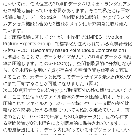
においては、任意位置の3D点群データを取り出すランダムアク
セス機能も備わっている必要があります。そこで私たちは圧縮
機能に加え、データの統合・時間変化検知機能、およびランダ
ムアクセス機能も含めた3機能をメインに研究開発に取り組ん
でいます。
まず圧縮機能に関してですが、本技術ではMPEG （Motion
Picture Ex­perts Group）で標準化が進められている点群符号化
技術G-PCC （Geometry based Point Cloud Com­pres­sion）
に準拠することで、データサイズが大きい3D点群データを高効
率に圧縮します。このG-PCCでは、空間を階層的に分割しなが
ら、8分木構造を用いて点が存在する空間位置を効率的に表現
することで、元データと比較してデータサイズを最大約10分の1
にまで圧縮することが可能になりました（図3）。
次に3D点群データの統合および時間変化の検知機能についてで
す。ここでは個々のファイル自体のデータ圧縮に加え、それら
圧縮されたファイルどうしのデータ統合や、データ間の差分比
較などを簡易に行える機能についても検討を進めています。前
述のとおり、G-PCCで圧縮した3D点群データは、点の存在す
る空間位置が8分木構造により階層的に保持されています。こ
の階層構造により、データ内に写っているオブジェクトについ