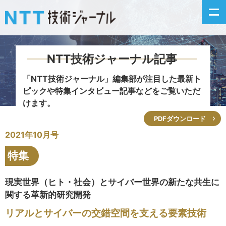
NTT技術ジャーナル記事
新着情報
「NTT技術ジャーナル」編集部が注目した
最新ト
ピックや特集インタビュー記事などをご覧いただ
最新号の主な記事
けます。
PDFダウンロード
カテゴリ毎記事
2021年10月号
掲載月毎記事
特集
イベントカレンダー
現実世界（ヒト・社会）とサイバー世界の新たな共生に
関する革新的研究開発
問い合わせ
リアルとサイバーの交錯空間を支える要素技術