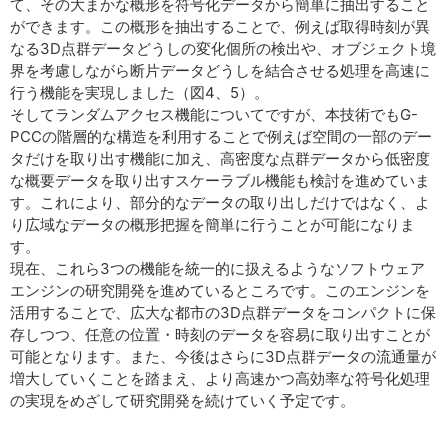
て、その大まかな概形を符号化データから簡単に抽出すること
ができます。この概形を抽出することで、例えば取得時刻が異
なる3D点群データどうしの変化個所の検出や、オブジェクト境
界を考慮しながら断片データどうしを結合させる処理を高速に
行う機能を実現しました（図4、5）。
そしてランダムアクセス機能についてですが、本技術でもG-
PCCの階層的な構造を利用することで例えば空間の一部のデー
タだけを取り出す機能に加え、高密度な点群データから低密度
な概要データを取り出すスケーラブル機能も検討を進めていま
す。これにより、部分的なデータの取り出しだけではなく、よ
り広域なデータの概形把握を簡単に行うことが可能になりま
す。
現在、これら3つの機能を統一的に扱えるようなソフトウェア
エンジンの研究開発を進めているところです。このエンジンを
活用することで、広大な都市の3D点群データをコンパクトに保
存しつつ、任意の位置・時刻のデータを容易に取り出すことが
可能となります。また、今後はさらに3D点群データの流通量が
増大していくことを踏まえ、より高速かつ高効率な符号化処理
の実現をめざして研究開発を続けていく予定です。