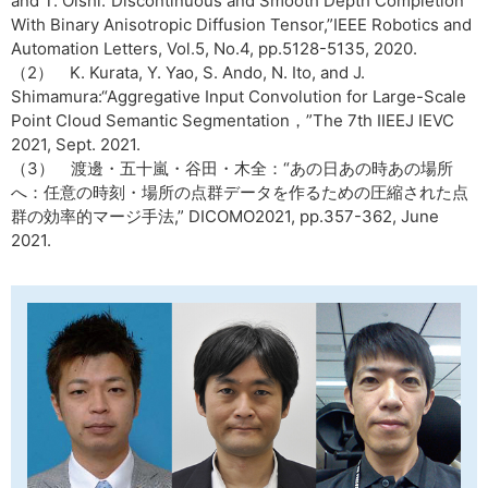
and T. Oishi:“Discontinuous and Smooth Depth Completion
With Binary Anisotropic Diffusion Tensor,”IEEE Robot­ics and
Automation Letters, Vol.5, No.4, pp.5128-5135, 2020.
（2） K. Kurata, Y. Yao, S. Ando, N. Ito, and J.
Shimamura:“Aggregative Input Convolution for Large-Scale
Point Cloud Semantic Segmentation，”The 7th IIEEJ IEVC
2021, Sept. 2021.
（3） 渡邊・五十嵐・谷田・木全：“あの日あの時あの場所
へ：任意の時刻・場所の点群データを作るための圧縮された点
群の効率的マージ手法,” DICOMO2021, pp.357-362, June
2021.