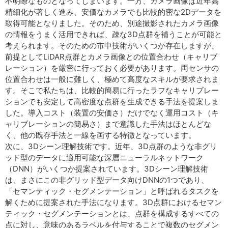
不明瞭なものとなってしまいます。一方、カメラ画像は近年高
精細化が著しく進み、安価なカメラでも比較的密な2Dデータを
取得可能となりました。そのため、別途撮影されたカメラ画像
の情報をうまく活用できれば、疎な3D点群を補うことが可能と
考えられます。そのための市中技術がいくつか存在しますが、
前提としてLiDAR点群とカメラ画像との位置合わせ（キャリブ
レーション）を厳密に行っておく必要があります。両センサの
位置合わせは一般に難しく、極めて高度なスキルが要求されま
す。そこで私たちは、比較的簡易に行ったラフなキャリブレー
ションでも安定して高密度な点群を生成できる手法を提案しま
した。導入コスト（装置の安価さ）だけでなく運用コスト（キ
ャリブレーションの簡易さ）まで意識した手法はほとんどな
く、他の既存手法と一線を画する特徴となっています。
次に、3Dシーン理解技術です。近年、3D点群のような非グリ
ッド型のデータに適用可能な深層ニューラルネットワーク
（DNN）がいくつか提案されています。3Dシーン理解技術
は、まさにこの非グリッド型データ向けDNNの1つであり、
「セマンティック・セグメンテーション」と呼ばれるタスクを
解くために提案された手法になります。3D点群におけるセマン
ティック・セグメンテーションとは、点群を構成するすべての
点に対し、意味のあるラベルを付与することで複数のセグメン