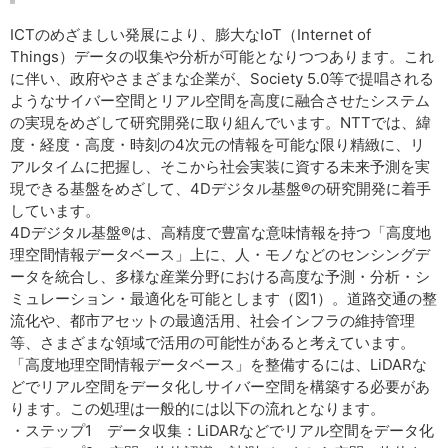
ICTのめざましい発展により、膨大なIoT（Internet of
Things）データの収集や分析が可能となりつつあります。これ
に伴い、政府やさまざまな企業が、Society 5.0等で提唱される
ようなサイバー空間とリアル空間を高度に融合させたシステム
の実現をめざして研究開発に取り組んでいます。NTTでは、緯
度・経度・高度・時刻の4次元の情報を可能な限り精緻に、リ
アルタイムに把握し、そこから社会実装に資する未来予測を実
現できる基盤をめざして、4Dデジタル基盤®の研究開発に着手
しています。
4Dデジタル基盤®は、高精度で豊富な意味情報を持つ「高度地
理空間情報データベース」上に、人・モノなどのセンシングデ
ータを統合し、多様な産業分野における高度な予測・分析・シ
ミュレーション・最適化を可能とします（図1）。道路交通の整
流化や、都市アセットの最適活用、社会インフラの維持管理
等、さまざまな領域で活用の可能性があると考えています。
「高度地理空間情報データベース」を整備するには、LiDARな
どでリアル空間をデータ化しサイバー空間を構築する必要があ
ります。この処理は一般的には以下の流れとなります。
・ステップ1 データ収集：LiDARなどでリアル空間をデータ化