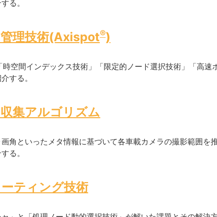
介する。
®
理技術(Axispot
)
「時空間インデックス技術」「限定的ノード選択技術」「高速
紹介する。
的収集アルゴリズム
ラ画角といったメタ情報に基づいて各車載カメラの撮影範囲を
介する。
ューティング技術
チャ」と「処理ノード動的選択技術」が解いた課題とその解決