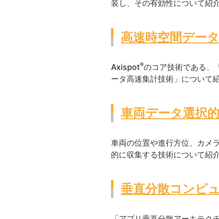
装し、その有効性について紹
高速時空間データ管
®
Axispot
のコア技術である、
ータ高速集計技術」について
車両データ選択
車両の位置や進行方位、カメ
的に収集する技術について紹
垂直分散コンピ
「アプリ垂直分散アーキテク