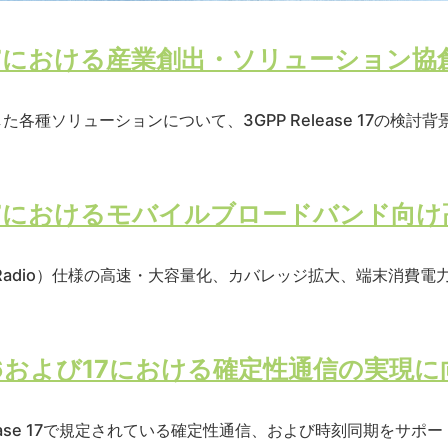
ase 17における産業創出・ソリューショ
各種ソリューションについて、3GPP Release 17の検
ase 17におけるモバイルブロードバンド向
NR（New Radio）仕様の高速・大容量化、カバレッジ拡大、端末
ase 16および17における確定性通信の実
よびRelease 17で規定されている確定性通信、および時刻同期をサ