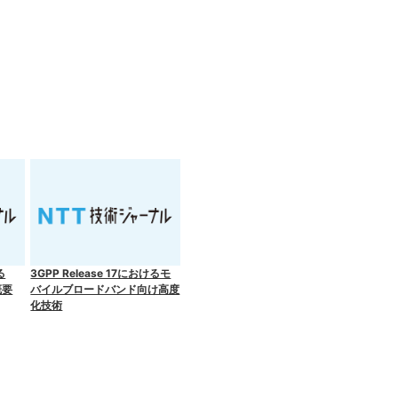
る
3GPP Release 17におけるモ
概要
バイルブロードバンド向け高度
化技術