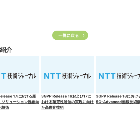
一覧に戻る
紹介
Release 17における産
3GPP Release 16および17に
3GPP Release 18におけ
・ソリューション協創向
おける確定性通信の実現に向け
5G-Advanced無線技術
化技術
た高度化技術