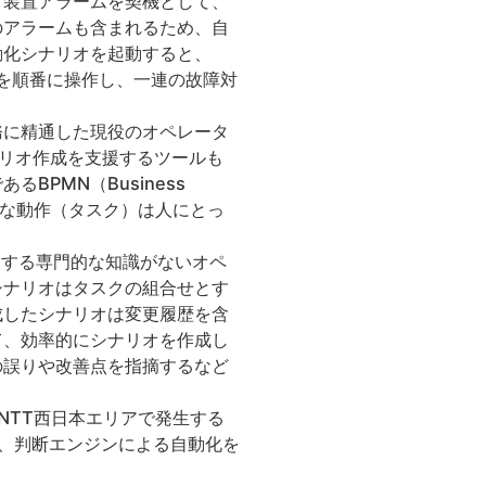
、装置アラームを契機として、
のアラームも含まれるため、自
動化シナリオを起動すると、
群を順番に操作し、一連の故障対
務に精通した現役のオペレータ
リオ作成を支援するツールも
PMN（Business
具体的な動作（タスク）は人にとっ
ングに関する専門的な知識がないオペ
シナリオはタスクの組合せとす
成したシナリオは変更履歴を含
て、効率的にシナリオを作成し
の誤りや改善点を指摘するなど
NTT西日本エリアで発生する
、判断エンジンによる自動化を