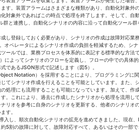
から装置アラームを収集します。装置アラームが発生した場合
します。装置アラームはさまざまな種類があり、自動化対象外
動化対象外であればこの時点で処理を終了します。そして、自
化ツール群と連携し、自動化シナリオの内容に沿って自動化ツール
。
作成し登録しておく必要があり、シナリオの作成は故障対応業
）。オペレータによるシナリオ作成の負担を軽減するため、シナ
ツールでは、業務プロセスを体系的に表記する標準的な方法であるB
d Notation）によってシナリオのフローを定義し、フローの中での
式であるJSON形式で記述します（図5）。
ipt Object Notation）を採用することにより、プログラミ
通じてシナリオ作成を行えることを可能としています。また、
他の処理にも流用することも可能になっています。加えて、作
ます。これにより、過去に作成したシナリオから処理を流用し
シナリオを参考に自身のシナリオを更新する、他者のシナリオ
います。
り導入し、順次自動化シナリオの拡充を進めてきました。現在、
、約5割の故障に対して、故障対応すべて、あるいはその一部で