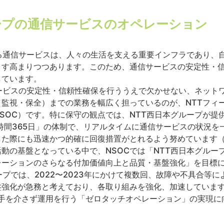
ープの通信サービスのオペレーション
る通信サービスは、人々の生活を支える重要インフラであり、
す高まりつつあります。このため、通信サービスの安定性・信
しています。
ービスの安定性・信頼性確保を行ううえで欠かせない、ネット
監視・保全）までの業務を幅広く担っているのが、NTTフィ
SOC）です。特に保守の観点では、NTT西日本グループが提
時間365日」の体制で、リアルタイムに通信サービスの状況を
した際にも迅速かつ的確に回復措置がとれるよう努めています（
動の基盤となっている中で、NSOCでは「NTT西日本グルー
レーションのさらなる付加価値向上と品質・基盤強化」を目標
ープでは、2022〜2023年にかけて複数回、故障や不具合等
強化が急務と考えており、各取り組みを強化、加速しています
人手を介さず運用を行う「ゼロタッチオペレーション」の実現に