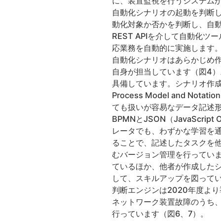
に、装置監視を行うシステム
自動化シナリオの起動を判断
動化対象か否かを判断し、自
REST APIを介して自動
応業務を自動的に実施します
自動化シナリオはあらかじめ
自身が担当しています（図4
具備しています。シナリオ作成
Process Model an
ても扱いが容易なデータ記述形
BPMNとJSON（JavaScr
レータでも、わずかな学習を
ることで、記述したタスクを
むバージョン管理を行ってい
ているほか、他者が作成した
して、スキルアップを図って
判断エンジンは2020年度よ
ネットワーク装置故障のうち
行っています（図6、7）。