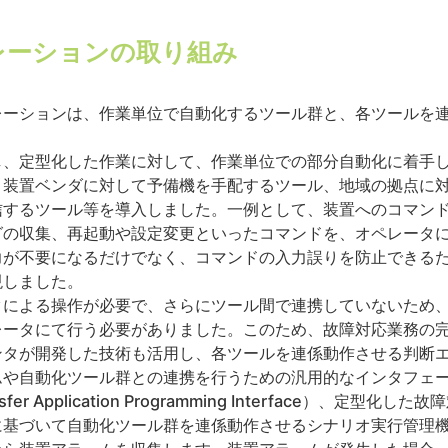
レーションの取り組み
レーションは、作業単位で自動化するツール群と、各ツールを
し、定型化した作業に対して、作業単位での部分自動化に着手
、装置ベンダに対して予備機を手配するツール、地域の拠点に
信するツール等を導入しました。一例として、装置へのコマン
グの収集、再起動や設定変更といったコマンドを、オペレータ
力が不要になるだけでなく、コマンドの入力誤りを防止できる
現しました。
タによる操作が必要で、さらにツール間で連携していないため
ータにて行う必要がありました。このため、故障対応業務の完
ンタが開発した技術も活用し、各ツールを連係動作させる判断
や自動化ツール群との連携を行うための汎用的なインタフェース（
e Transfer Application Programming Interface）
に基づいて自動化ツール群を連係動作させるシナリオ実行管理