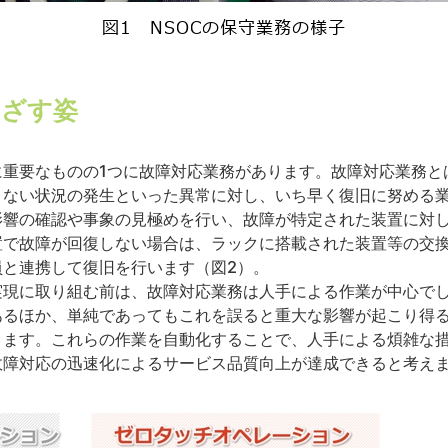
めざす姿
に重要なものの1つに故障対応業務があります。故障対応業務
きない状況の発生といった異常に対し、いち早く復旧に努める
影響の確認や事象の見極めを行い、故障が特定された装置に対
置で故障が回復しない場合は、ラックに搭載された装置等の交
員と連携して復旧を行います（図2）。
実現に取り組む前は、故障対応業務は人手による作業が中心で
あるほか、単純であってもこれを誤ると重大な影響が起こり得
ります。これらの作業を自動化することで、人手による煩雑な
故障対応の迅速化によるサービス品質向上が達成できると考え