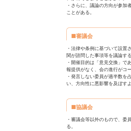
・さらに、議論の方向が参加
ことがある。
■審議会
・法律や条例に基づいて設置
関が諮問した事項等を議論す
・開催目的は「意見交換」で
報提供がなく、会の進行がコ
・発言しない委員が過半数を
い、方向性に悪影響を及ぼす
■協議会
・審議会等以外のもので、委
る。