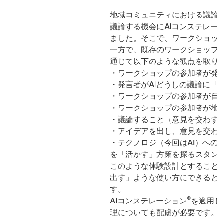
地域コミュニティにおける議
議論する機会にAIコンステレ
ました。そこで、ワークショ
一方で、既存のワークショッ
通じて以下のような観点を取
・ワークショップの参加者が
・発言者がAIどうしの議論に
・ワークショップの参加者が
・ワークショップの参加者が
・議論すること（意見を交わ
・アイデアを出し、意見を交
・テクノロジ（今回はAI）へ
を「活かす」方策を探るスタ
このような体験設計とすること
出す」ような使い方にできる
す。
®
AIコンステレーション
を適用
理についても配慮が必要です