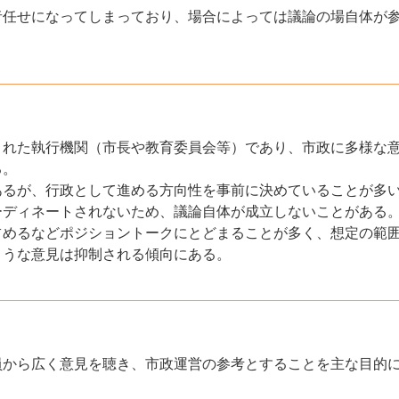
者任せになってしまっており、場合によっては議論の場自体が
された執行機関（市長や教育委員会等）であり、市政に多様な
る。
あるが、行政として進める方向性を事前に決めていることが多
ーディネートされないため、議論自体が成立しないことがある
占めるなどポジショントークにとどまることが多く、想定の範
ような意見は抑制される傾向にある。
員から広く意見を聴き、市政運営の参考とすることを主な目的