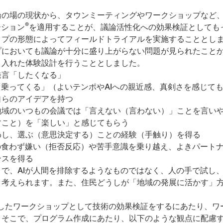
論の場の現状から、タウンミーティングやワークショップなど
®
ーション
を適用することが、議論活性化への効果検証としても
ップの形態によってフィールドトライアルを実施することとし
プにおいても議論が十分に盛り上がらない問題が見られたこと
り入れた体験設計を行うこととしました。
発言「したくなる」
「乗ってくる」（よいテンポやAIへの親近感、真剣さを感じて
自らのアイデアを持つ
地域のいつもの会議では「言えない（言わない）」ことを言い
すこと）を「楽しい」と感じてもらう
わし、選ぶ（意思決定する）ことの経験（手触り）を得る
の食わず嫌い（拒否反応）や苦手意識を乗り越え、よきパート
ンスを得る
で、AIが人間を排除するようなものではなく、人の手で試し
と考えられます。また、住民どうしが「地域の発展に活かす」
したワークショップとして技術の効果検証をするにあたり、ワ
。そこで、プログラム作成にあたり、以下のような観点に配慮