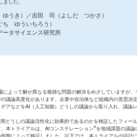
しました。
 ゆうき）／吉田 司（よしだ つかさ）
ぐち ゆういちろう）
データサイエンス研究所
場によって解が異なる複雑な問題の解決をめざしていますが、
での議論高度化があります。企業や自治体など組織内の意思決
デアなどをAI（人工知能）どうしの議論から取り入れ、議論
人間どうしの議論活性化に効果的であるのかを検証したフィー
®
。本トライアルは、AIコンステレーション
を地域課題の議論
の形態によって検証しました。以下では、本トライアルの設計