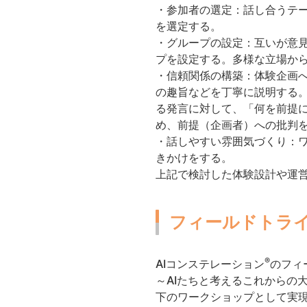
・参加者の選定：話し合うテ
を選定する。
・グループの設定：互いが意
プを設定する。多様な立場か
・信頼関係の構築：体験企画へ
の趣旨などを丁寧に説明する。
る発言に対して、「何を前提
め、前提（企画者）への批判
・話しやすい雰囲気づくり：
きかけをする。
上記で検討した体験設計や運
フィールドトラ
®
AIコンステレーション
のフィ
～AIたちと考えるこれからの
下のワークショップとして実現