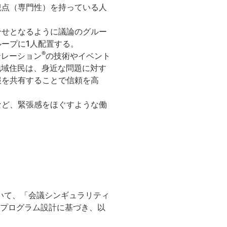
観点（専門性）を持っている人
合せとなるように議論のグルー
ープに1人配置する。
®
テレーション
の技術やイベント
地域住民は、身近な問題に対す
報を共有することで信頼を高
など、緊張感をほぐすような働
。
おいて、「会議シンギュラリティ
プログラム設計に基づき、以