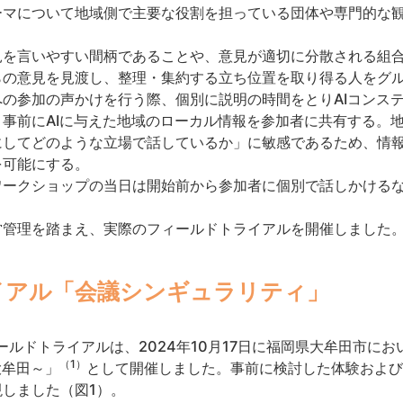
ーマについて地域側で主要な役割を担っている団体や専門的な
見を言いやすい間柄であることや、意見が適切に分散される組
らの意見を見渡し、整理・集約する立ち位置を取り得る人をグル
の参加の声かけを行う際、個別に説明の時間をとりAIコンス
事前にAIに与えた地域のローカル情報を参加者に共有する。
にしてどのような立場で話しているか」に敏感であるため、情
を可能にする。
ワークショップの当日は開始前から参加者に個別で話しかける
営管理を踏まえ、実際のフィールドトライアルを開催しました
イアル「会議シンギュラリティ」
ールドトライアルは、2024年10月17日に福岡県大牟田市に
（1）
大牟田～」
として開催しました。事前に検討した体験および
しました（図1）。