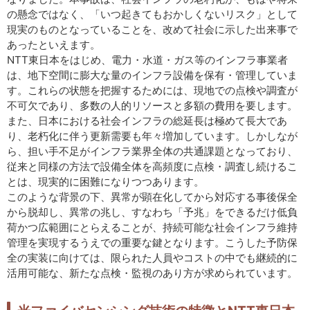
の懸念ではなく、「いつ起きてもおかしくないリスク」として
現実のものとなっていることを、改めて社会に示した出来事で
あったといえます。
NTT東日本をはじめ、電力・水道・ガス等のインフラ事業者
は、地下空間に膨大な量のインフラ設備を保有・管理していま
す。これらの状態を把握するためには、現地での点検や調査が
不可欠であり、多数の人的リソースと多額の費用を要します。
また、日本における社会インフラの総延長は極めて長大であ
り、老朽化に伴う更新需要も年々増加しています。しかしなが
ら、担い手不足がインフラ業界全体の共通課題となっており、
従来と同様の方法で設備全体を高頻度に点検・調査し続けるこ
とは、現実的に困難になりつつあります。
このような背景の下、異常が顕在化してから対応する事後保全
から脱却し、異常の兆し、すなわち「予兆」をできるだけ低負
荷かつ広範囲にとらえることが、持続可能な社会インフラ維持
管理を実現するうえでの重要な鍵となります。こうした予防保
全の実装に向けては、限られた人員やコストの中でも継続的に
活用可能な、新たな点検・監視のあり方が求められています。