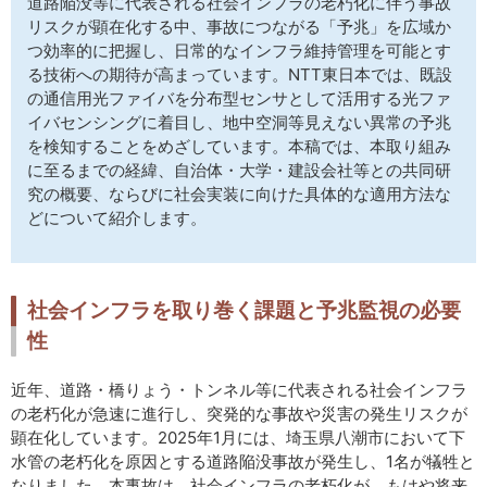
道路陥没等に代表される社会インフラの老朽化に伴う事故
サイトマップ
リスクが顕在化する中、事故につながる「予兆」を広域か
つ効率的に把握し、日常的なインフラ維持管理を可能とす
る技術への期待が高まっています。NTT東日本では、既設
の通信用光ファイバを分布型センサとして活用する光ファ
イバセンシングに着目し、地中空洞等見えない異常の予兆
を検知することをめざしています。本稿では、本取り組み
に至るまでの経緯、自治体・大学・建設会社等との共同研
究の概要、ならびに社会実装に向けた具体的な適用方法な
どについて紹介します。
社会インフラを取り巻く課題と予兆監視の必要
性
近年、道路・橋りょう・トンネル等に代表される社会インフラ
の老朽化が急速に進行し、突発的な事故や災害の発生リスクが
顕在化しています。2025年1月には、埼玉県八潮市において下
水管の老朽化を原因とする道路陥没事故が発生し、1名が犠牲と
なりました。本事故は、社会インフラの老朽化が、もはや将来