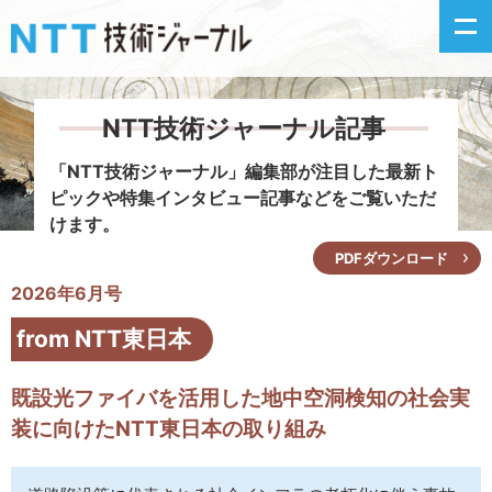
NTT技術ジャーナル記事
新着情報
「NTT技術ジャーナル」編集部が注目した
最新ト
ピックや特集インタビュー記事などをご覧いただ
最新号の主な記事
けます。
PDFダウンロード
カテゴリ毎記事
2026年6月号
掲載月毎記事
from NTT東日本
イベントカレンダー
既設光ファイバを活用した地中空洞検知の社会実
装に向けたNTT東日本の取り組み
問い合わせ