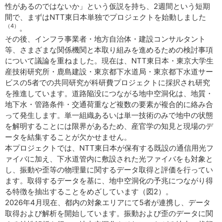
性があるのではないか」という仮説を持ち、2週間という短期
間で、まずはNTT東日本単独でプロジェクトを始動しました
（4）
。
その後、インフラ事業者・地方自治体・建設コンサルタント
等、さまざまな関係機関と本取り組みを進めるための検討事項
について議論を重ねました。現在は、NTT東日本・東京大学生
産技術研究所・鹿島建設・東京都下水道局・東京都下水道サー
ビスの5者での共同研究が科研費プロジェクトに採択され研究
を推進しています。道路陥没につながる地中空洞化は、地質・
地下水・管路条件・交通荷重など複数の要素が複合的に絡み合
って発生します。単一組織あるいは単一技術のみで地中の状態
を解明することには限界があるため、産官学の知見と現場のデ
ータを結集することが欠かせません。
本プロジェクトでは、NTT東日本が保有する既設の通信用光フ
ァイバに加え、下水道管内に敷設された光ファイバをも対象と
し、振動や歪等の物理量に関するデータ取得と評価を行ってい
ます。取得するデータを基に、地中空洞化の予兆につながり得
る特徴を抽出することをめざしています（図2）。
2026年4月現在、都内の対象エリアにて5者が連携し、データ
取得および解析を開始しています。振動および歪のデータに関