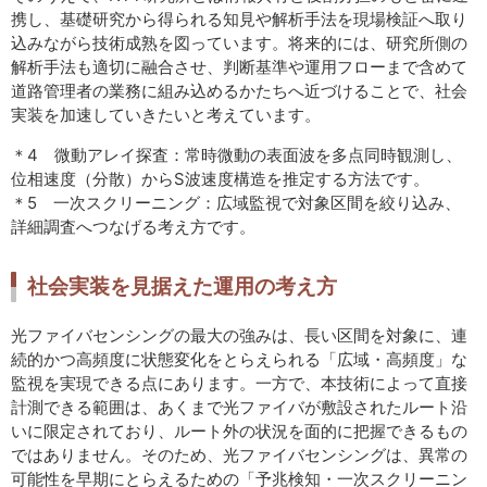
携し、基礎研究から得られる知見や解析手法を現場検証へ取り
込みながら技術成熟を図っています。将来的には、研究所側の
解析手法も適切に融合させ、判断基準や運用フローまで含めて
道路管理者の業務に組み込めるかたちへ近づけることで、社会
実装を加速していきたいと考えています。
＊4 微動アレイ探査：常時微動の表面波を多点同時観測し、
位相速度（分散）からS波速度構造を推定する方法です。
＊5 一次スクリーニング：広域監視で対象区間を絞り込み、
詳細調査へつなげる考え方です。
社会実装を見据えた運用の考え方
光ファイバセンシングの最大の強みは、長い区間を対象に、連
続的かつ高頻度に状態変化をとらえられる「広域・高頻度」な
監視を実現できる点にあります。一方で、本技術によって直接
計測できる範囲は、あくまで光ファイバが敷設されたルート沿
いに限定されており、ルート外の状況を面的に把握できるもの
ではありません。そのため、光ファイバセンシングは、異常の
可能性を早期にとらえるための「予兆検知・一次スクリーニン