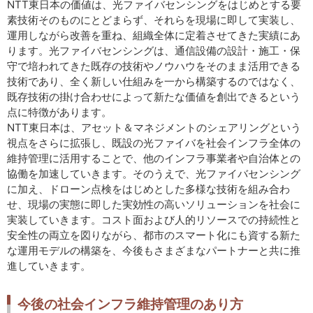
NTT東日本の価値は、光ファイバセンシングをはじめとする要
素技術そのものにとどまらず、それらを現場に即して実装し、
運用しながら改善を重ね、組織全体に定着させてきた実績にあ
ります。光ファイバセンシングは、通信設備の設計・施工・保
守で培われてきた既存の技術やノウハウをそのまま活用できる
技術であり、全く新しい仕組みを一から構築するのではなく、
既存技術の掛け合わせによって新たな価値を創出できるという
点に特徴があります。
NTT東日本は、アセット＆マネジメントのシェアリングという
視点をさらに拡張し、既設の光ファイバを社会インフラ全体の
維持管理に活用することで、他のインフラ事業者や自治体との
協働を加速していきます。そのうえで、光ファイバセンシング
に加え、ドローン点検をはじめとした多様な技術を組み合わ
せ、現場の実態に即した実効性の高いソリューションを社会に
実装していきます。コスト面および人的リソースでの持続性と
安全性の両立を図りながら、都市のスマート化にも資する新た
な運用モデルの構築を、今後もさまざまなパートナーと共に推
進していきます。
今後の社会インフラ維持管理のあり方