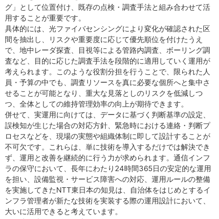
グ」として位置付け、既存の点検・調査手法と組み合わせて活
用することが重要です。
具体的には、光ファイバセンシングにより変化が確認された区
間を抽出し、リスクや重要度に応じて優先順位を付けたうえ
で、地中レーダ探査、目視等による管路内調査、ボーリング調
査など、目的に応じた調査手法を段階的に適用していく運用が
考えられます。このような役割分担を行うことで、限られた人
員・予算の中でも、調査リソースを真に必要な個所へと集中さ
せることが可能となり、重大な見落としのリスクを低減しつ
つ、全体としての維持管理効率の向上が期待できます。
併せて、実運用に向けては、データに基づく判断基準の設定、
誤検知が生じた場合の対応方針、緊急時における連絡・判断プ
ロセスなどを、現場の実態や組織体制に即して設計することが
不可欠です。これらは、単に技術を導入するだけでは解決でき
ず、運用と改善を継続的に行う力が求められます。通信インフ
ラの保守において、長年にわたり24時間365日の安定的な運用
を担い、設備監視・サービス障害への対応、運用ルールの整備
を実施してきたNTT東日本の知見は、自治体をはじめとするイ
ンフラ管理者が新たな技術を実装する際の運用設計において、
大いに活用できると考えています。