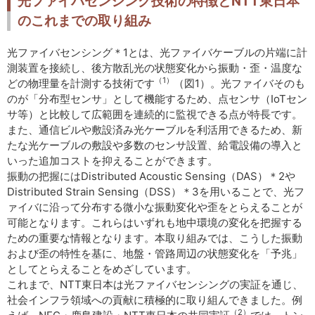
光ファイバセンシング技術の特徴とNTT東日本
のこれまでの取り組み
光ファイバセンシング＊1とは、光ファイバケーブルの片端に計
測装置を接続し、後方散乱光の状態変化から振動・歪・温度な
（1）
どの物理量を計測する技術です
（図1）。光ファイバそのも
のが「分布型センサ」として機能するため、点センサ（IoTセン
サ等）と比較して広範囲を連続的に監視できる点が特長です。
また、通信ビルや敷設済み光ケーブルを利活用できるため、新
たな光ケーブルの敷設や多数のセンサ設置、給電設備の導入と
いった追加コストを抑えることができます。
振動の把握にはDistributed Acoustic Sensing（DAS）＊2や
Distributed Strain Sensing（DSS）＊3を用いることで、光フ
ァイバに沿って分布する微小な振動変化や歪をとらえることが
可能となります。これらはいずれも地中環境の変化を把握する
ための重要な情報となります。本取り組みでは、こうした振動
および歪の特性を基に、地盤・管路周辺の状態変化を「予兆」
としてとらえることをめざしています。
これまで、NTT東日本は光ファイバセンシングの実証を通じ、
社会インフラ領域への貢献に積極的に取り組んできました。例
（2）