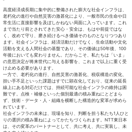
高度経済成長期に集中的に整備された膨大な社会インフラは、
老朽化の進行や自然災害の激甚化により、一般市民の生命や日
常生活に直接影響を及ぼしかねない局面に入っています。これ
まで当たり前とされてきた安心・安全は、もはや前提ではな
く、改めて守り、磨き続けるべき価値そのものとなりつつあり
ます。社会インフラは、経済活動だけでなく、生命活動や文化
活動を支える人間社会の基盤であり、その価値は50年後、100
年後においても変わりません。だからこそ、私たちは「いま」
の意思決定が将来世代に与える影響を、これまで以上に重く受
け止める必要があります。
一方で、老朽化の進行、自然災害の激甚化、税収構造の変化、
担い手不足といった課題はすでに顕在化しており、従来の延長
線上にある対応だけでは、持続可能な社会インフラの維持は困
難です。点検・補修といった個別最適の積み重ねにとどまら
ず、技術・データ・人・組織を横断した構造的な変革が求めら
れています。
社会インフラの未来は、現場を知り、判断を担う私たち1人ひと
りの選択の積み重ねによってかたちづくられます。NTT東日本
は、その変革のパートナーとして、共に考え、共に実装し、未