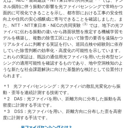
えば、NEC・鹿島建設・NTT東日本の共同実証
では、トン
ネル掘削に伴う振動の影響を光ファイバセンシングで常時かつ
面的に可視化できることを示し、都市部における工事の安全性
向上や住民の安心感醸成に寄与できることを確認しました。ま
（3）
た、NTT・NTT東日本・NECの共同実験
では、地下の光フ
ァイバに伝わる振動の違いから路面状態を推定する機械学習モ
デルを構築し、複数の除雪工区において除雪の要否を遠隔かつ
リアルタイムに判断する実証を行い、巡回点検や経験則に依存
していた除雪判断の効率化・高度化の可能性を示しています。
これらの実証は、既設の通信用光ファイバを用いた分布型セン
シングの適用可能性を確認するものであり、地中空洞検知のよ
うな新たな社会課題解決に向けた基盤的な検討として位置付け
られます。
＊1 光ファイバセンシング：光ファイバの散乱光変化から振
動・歪等を連続計測する技術です。
＊2 DAS：光ファイバを用い、距離方向に分布した振動を高
密度に計測する手法です。
＊3 DSS：光ファイバを用い、距離方向に分布した歪を高密
度に計測する手法です。