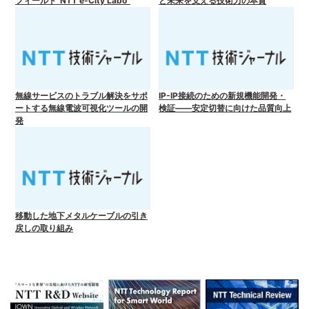
フィールド“NTT e-City Labo”
と未来を支える技術力の本質
無線サービスのトラブル解決をサポ
IP-IP接続のための新規機能開発・
ートする無線電波可視化ツールの開
検証――安定切替に向けた品質向上
発
移動した地下メタルケーブルの引き
戻しの取り組み