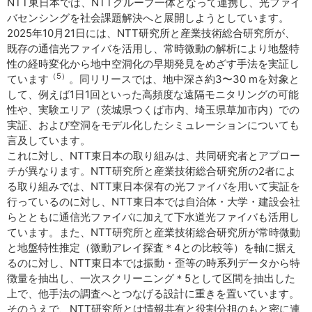
NTT東日本では、NTTグループ一体となって連携し、光ファイ
バセンシングを社会課題解決へと展開しようとしています。
2025年10月21日には、NTT研究所と産業技術総合研究所が、
既存の通信光ファイバを活用し、常時微動の解析により地盤特
性の経時変化から地中空洞化の早期発見をめざす手法を実証し
（5）
ています
。同リリースでは、地中深さ約3〜30 mを対象と
して、例えば1日1回といった高頻度な遠隔モニタリングの可能
性や、実験エリア（茨城県つくば市内、埼玉県草加市内）での
実証、および空洞をモデル化したシミュレーションについても
言及しています。
これに対し、NTT東日本の取り組みは、共同研究者とアプロー
チが異なります。NTT研究所と産業技術総合研究所の2者によ
る取り組みでは、NTT東日本保有の光ファイバを用いて実証を
行っているのに対し、NTT東日本では自治体・大学・建設会社
らとともに通信光ファイバに加えて下水道光ファイバも活用し
ています。また、NTT研究所と産業技術総合研究所が常時微動
と地盤特性推定（微動アレイ探査＊4との比較等）を軸に据え
るのに対し、NTT東日本では振動・歪等の時系列データから特
徴量を抽出し、一次スクリーニング＊5として区間を抽出した
上で、他手法の調査へとつなげる設計に重きを置いています。
そのうえで、NTT研究所とは情報共有と役割分担のもと密に連