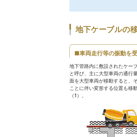
地下ケーブルの
■車両走行等の振動を
地下管路内に敷設されたケー
と呼び、主に大型車両の通行
面を大型車両が移動すると、
ことに伴い変形する位置も移
（1）。