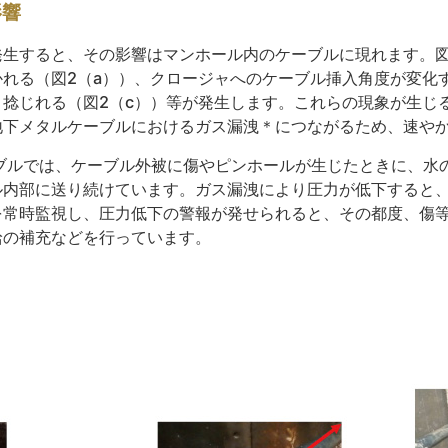
影響
発生すると、その影響はマンホール内のケーブルに現れます。図
れる（図2（a））、クロージャへのケーブル挿入角度が変化
捻じれる（図2（c））等が発生します。これらの現象が生じ
地下メタルケーブルにおけるガス漏洩＊につながるため、速や
ブルでは、ケーブル外被に傷やピンホールが生じたときに、水
ル内部に送り続けています。ガス漏洩により圧力が低下すると
を常時監視し、圧力低下の警報が発せられると、その都度、傷
給の補充などを行っています。