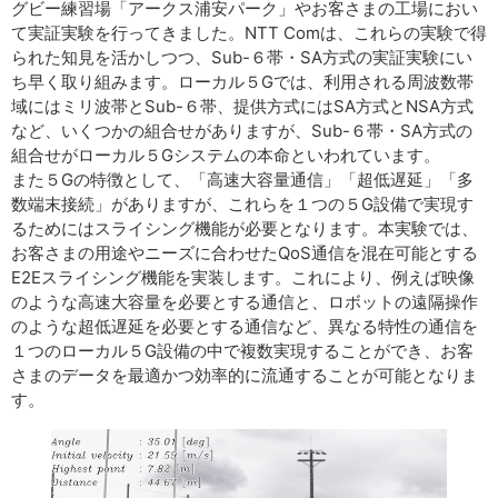
グビー練習場「アークス浦安パーク」やお客さまの工場におい
て実証実験を行ってきました。NTT Comは、これらの実験で得
られた知見を活かしつつ、Sub-６帯・SA方式の実証実験にい
ち早く取り組みます。ローカル５Gでは、利用される周波数帯
域にはミリ波帯とSub-６帯、提供方式にはSA方式とNSA方式
など、いくつかの組合せがありますが、Sub-６帯・SA方式の
組合せがローカル５Gシステムの本命といわれています。
また５Gの特徴として、「高速大容量通信」「超低遅延」「多
数端末接続」がありますが、これらを１つの５G設備で実現す
るためにはスライシング機能が必要となります。本実験では、
お客さまの用途やニーズに合わせたQoS通信を混在可能とする
E2Eスライシング機能を実装します。これにより、例えば映像
のような高速大容量を必要とする通信と、ロボットの遠隔操作
のような超低遅延を必要とする通信など、異なる特性の通信を
１つのローカル５G設備の中で複数実現することができ、お客
さまのデータを最適かつ効率的に流通することが可能となりま
す。