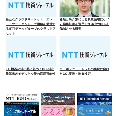
新たなクラウドマーケット「エン
藻類と魚介類による炭素循環にゲノ
ド・ツー・エンド」で価値を提供す
ム編集技術を適用し海洋中のCO
を
2
るNTTデータグループのクラウドア
低減させる研究
セット
ICT機器の排出熱に基づくCO
排出
カーボンニュートラルの実現に向け
2
量算出AIモデルと今後の応用可能性
たCO
変換・制御技術
2