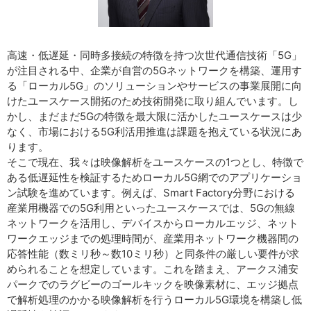
高速・低遅延・同時多接続の特徴を持つ次世代通信技術「5G」
が注目される中、企業が自営の5Gネットワークを構築、運用す
る「ローカル5G」のソリューションやサービスの事業展開に向
けたユースケース開拓のため技術開発に取り組んでいます。し
かし、まだまだ5Gの特徴を最大限に活かしたユースケースは少
なく、市場における5G利活用推進は課題を抱えている状況にあ
ります。
そこで現在、我々は映像解析をユースケースの1つとし、特徴で
ある低遅延性を検証するためローカル5G網でのアプリケーショ
ン試験を進めています。例えば、Smart Factory分野における
産業用機器での5G利用といったユースケースでは、5Gの無線
ネットワークを活用し、デバイスからローカルエッジ、ネット
ワークエッジまでの処理時間が、産業用ネットワーク機器間の
応答性能（数ミリ秒～数10ミリ秒）と同条件の厳しい要件が求
められることを想定しています。これを踏まえ、アークス浦安
パークでのラグビーのゴールキックを映像素材に、エッジ拠点
で解析処理のかかる映像解析を行うローカル5G環境を構築し低