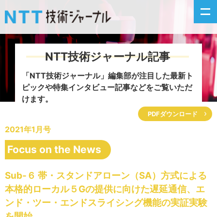
NTT技術ジャーナル記事
新着情報
「NTT技術ジャーナル」編集部が注目した
最新ト
ピックや特集インタビュー記事などをご覧いただ
最新号の主な記事
けます。
PDFダウンロード
カテゴリ毎記事
2021年1月号
掲載月毎記事
Focus on the News
イベントカレンダー
Sub-６ 帯・スタンドアローン（SA）方式による
本格的ローカル５Gの提供に向けた遅延通信、エ
問い合わせ
ンド・ツー・エンドスライシング機能の実証実験
を開始