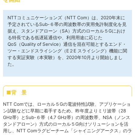
サイトマップ
NTTコミュニケーションズ（NTT Com）は、2020年末に
予定されているSub-６帯の周波数帯の実用免許制度化を見
据え、スタンドアローン（SA）方式のローカル５Gにおけ
る特長である低遅延通信や、利用用途に応じた
QoS（Quality of Service）通信を混在可能とするエンド・
ツー・エンドスライシング（E２E スライシング）機能に関
する実証実験（本実験）を、2020年10月より開始しまし
た。
■背 景
NTT Comでは、ローカル５Gの電波特性試験、アプリケーショ
ン試験などに早期に着手するため、昨年度よりミリ波帯（28
GHz帯）とSub-６帯（4.7 GHz帯）の周波数帯、NSA（ノンス
タンドアローン）方式のローカル５G向けソリューションを活
用し、NTT Comラグビーチーム「シャイニングアークス」のラ