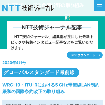
NTT技術ジャーナル記事
新着情報
「NTT技術ジャーナル」編集部が注目した
最新ト
ピックや特集インタビュー記事などをご覧いただ
最新号の主な記事
けます。
PDFダウンロード
カテゴリ毎記事
2020年4月号
掲載月毎記事
グローバルスタンダード最前線
イベントカレンダー
WRC-19・ITU-Rにおける5 GHz帯無線LAN制約
緩和の国際条約改正の取り組み
問い合わせ