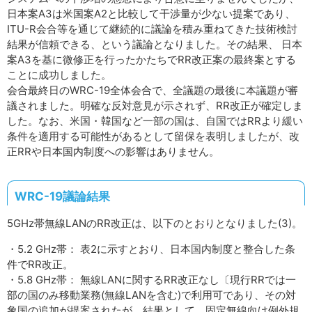
日本案A3は米国案A2と比較して干渉量が少ない提案であり、
ITU-R会合等を通じて継続的に議論を積み重ねてきた技術検討
結果が信頼できる、という議論となりました。その結果、 日本
案A3を基に微修正を行ったかたちでRR改正案の最終案とする
ことに成功しました。
会合最終日のWRC-19全体会合で、全議題の最後に本議題が審
議されました。明確な反対意見が示されず、RR改正が確定しま
した。なお、米国・韓国など一部の国は、自国ではRRより緩い
条件を適用する可能性があるとして留保を表明しましたが、改
正RRや日本国内制度への影響はありません。
WRC-19議論結果
5GHz帯無線LANのRR改正は、以下のとおりとなりました(3)。
・5.2 GHz帯： 表2に示すとおり、日本国内制度と整合した条
件でRR改正。
・5.8 GHz帯： 無線LANに関するRR改正なし〔現行RRでは一
部の国のみ移動業務(無線LANを含む)で利用可であり、その対
象国の追加が提案されたが、結果として、固定無線向け例外規