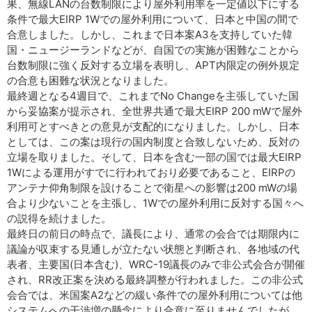
果、無線LANの台数制限により屋外利用率を一定値以下にする
条件で最大EIRP 1Wでの屋外利用について、日本と中国の間で
合意しました。しかし、これまで日本案A3を支持していた韓
国・ニュージーランドなどが、自国での実施が困難なことから
台数制限に強く反対する立場を表明し、APT内限定の例外規定
の合意も困難な状況となりました。
最終週となる4週目で、これまでNo Changeを主張していた国
から妥協案が提示され、全世界共通で最大EIRP 200 mWで屋外
利用可とすべきとの意見が支配的になりました。しかし、日本
としては、この案は現行の国内制度と合致しないため、反対の
立場を取りました。そして、日本を含む一部の国では最大EIRP
1Wによる運用がすでに行われており必要であること、EIRPの
アンテナ仰角制限を設けることで衛星への影響は200 mWの場
合より少ないことを主張し、1Wでの屋外利用に反対する国々へ
の説得を続けました。
最終日の前日の時点で、議長により、通常の会合では期限内に
議論が収束する見通しが立たない状態と判断され、各地域の代
表者、主要国(日本含む)、WRC-19議長のみで非公式会合が開催
され、RR改正案を決める最終調整が行われました。この非公式
会合では、米国案A2などの緩い条件での屋外利用については他
システムへの干渉増の懸念により合意に至りませんでしたが、