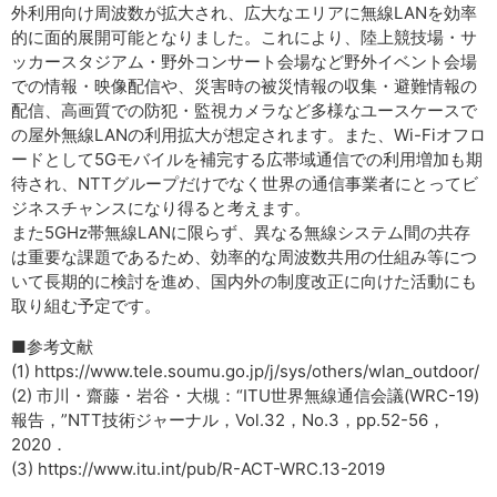
外利用向け周波数が拡大され、広大なエリアに無線LANを効率
的に面的展開可能となりました。これにより、陸上競技場・サ
ッカースタジアム・野外コンサート会場など野外イベント会場
での情報・映像配信や、災害時の被災情報の収集・避難情報の
配信、高画質での防犯・監視カメラなど多様なユースケースで
の屋外無線LANの利用拡大が想定されます。また、Wi-Fiオフロ
ードとして5Gモバイルを補完する広帯域通信での利用増加も期
待され、NTTグループだけでなく世界の通信事業者にとってビ
ジネスチャンスになり得ると考えます。
また5GHz帯無線LANに限らず、異なる無線システム間の共存
は重要な課題であるため、効率的な周波数共用の仕組み等につ
いて長期的に検討を進め、国内外の制度改正に向けた活動にも
取り組む予定です。
■参考文献
(1) https://www.tele.soumu.go.jp/j/sys/others/wlan_outdoor/
(2) 市川・齋藤・岩谷・大槻：“ITU世界無線通信会議(WRC-19)
報告，”NTT技術ジャーナル，Vol.32，No.3，pp.52-56，
2020．
(3) https://www.itu.int/pub/R-ACT-WRC.13-2019