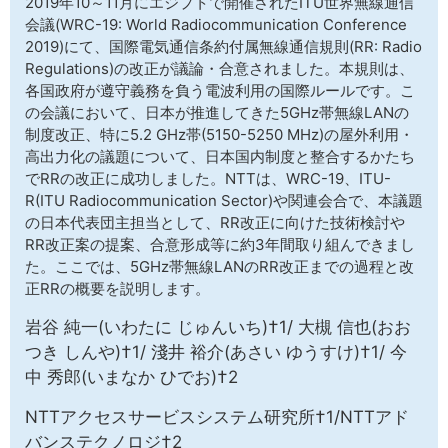
2019年10～11月にエジプトで開催されたITU世界無線通信
サイトマップ
会議(WRC-19: World Radiocommunication Conference
2019)にて、国際電気通信条約付属無線通信規則(RR: Radio
Regulations)の改正が議論・合意されました。本規則は、
各国政府が遵守義務を負う電波利用の国際ルールです。こ
の会議において、日本が推進してきた5GHz帯無線LANの
制度改正、特に5.2 GHz帯(5150-5250 MHz)の屋外利用・
高出力化の議題について、日本国内制度と整合するかたち
でRRの改正に成功しました。NTTは、WRC-19、ITU-
R(ITU Radiocommunication Sector)や関連会合で、本議題
の日本代表団主担当として、RR改正に向けた技術検討や
RR改正案の提案、合意形成等に約3年間取り組んできまし
た。ここでは、5GHz帯無線LANのRR改正までの過程と改
正RRの概要を説明します。
岩谷 純一(いわたに じゅんいち)†1/ 大槻 信也(おお
つき しんや)†1/ 淺井 裕介(あさい ゆうすけ)†1/ 今
中 秀郎(いまなか ひでお)†2
NTTアクセスサービスシステム研究所†1/NTTアド
バンステクノロジ†2