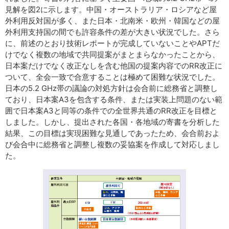
見解を図2に示します。中国・オーストラリア・ロシアなど屋
外利用反対国が多く、また日本・北南米・欧州・韓国などの屋
外利用支持国の間でも許容条件の差が大きい状況でした。さら
に、前述のとおり技術レポートが完成していないことやAPTだ
けでなく複数の地域で共同提案がまとまらなかったことから、
日本案だけでなく改正なしを含む他国の提案内容でのRR改正に
ついて、全会一致で合意することは極めて困難な状況でした。
日本の5.2 GHz帯の議論の対処方針は会合前に総務省と調整し
ており、日本案A3を包含する条件、または実装上問題のない範
囲で日本案A3と同等の条件での全世界共通のRR改正を目標と
しました。しかし、提出された各国・各地域の寄書を分析した
結果、この目標は実現困難な見通しであったため、会合前およ
び会合中に総務省と調整し複数の妥協案を作成して対応しまし
た。