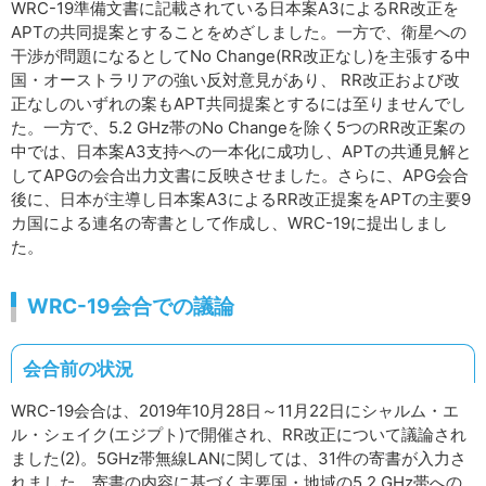
WRC-19準備文書に記載されている日本案A3によるRR改正を
APTの共同提案とすることをめざしました。一方で、衛星への
干渉が問題になるとしてNo Change(RR改正なし)を主張する中
国・オーストラリアの強い反対意見があり、 RR改正および改
正なしのいずれの案もAPT共同提案とするには至りませんでし
た。一方で、5.2 GHz帯のNo Changeを除く5つのRR改正案の
中では、日本案A3支持への一本化に成功し、APTの共通見解と
してAPGの会合出力文書に反映させました。さらに、APG会合
後に、日本が主導し日本案A3によるRR改正提案をAPTの主要9
カ国による連名の寄書として作成し、WRC-19に提出しまし
た。
WRC-19会合での議論
会合前の状況
WRC-19会合は、2019年10月28日～11月22日にシャルム・エ
ル・シェイク(エジプト)で開催され、RR改正について議論され
ました(2)。5GHz帯無線LANに関しては、31件の寄書が入力さ
れました。寄書の内容に基づく主要国・地域の5.2 GHz帯への