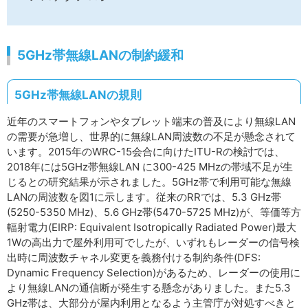
5GHz帯無線LANの制約緩和
5GHz帯無線LANの規則
近年のスマートフォンやタブレット端末の普及により無線LAN
の需要が急増し、世界的に無線LAN周波数の不足が懸念されて
います。2015年のWRC-15会合に向けたITU-Rの検討では、
2018年には5GHz帯無線LAN に300-425 MHzの帯域不足が生
じるとの研究結果が示されました。5GHz帯で利用可能な無線
LANの周波数を図1に示します。従来のRRでは、5.3 GHz帯
(5250-5350 MHz)、5.6 GHz帯(5470-5725 MHz)が、等価等方
輻射電力(EIRP: Equivalent Isotropically Radiated Power)最大
1Wの高出力で屋外利用可でしたが、いずれもレーダーの信号検
出時に周波数チャネル変更を義務付ける制約条件(DFS:
Dynamic Frequency Selection)があるため、レーダーの使用に
より無線LANの通信断が発生する懸念がありました。また5.3
GHz帯は、大部分が屋内利用となるよう主管庁が対処すべきと