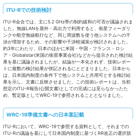
ITU-Rでの技術検討
ITU-R会合では、主に5.2 GHz帯の制約緩和の可否が議論されま
した。無線LANを屋外・高出力で利用すると、衛星フィーダリ
ンクや航空無線航行など、同じ周波数を使う他システムへの干
渉が増加するため、その影響や干渉軽減策が検討されました。
約3年にわたり、日本のほかに米国・中国・フランス・ロシ
ア・Globalstar(米国の衛星事業会社)などから提示された検討結
果を基に議論されましたが、結論が一本化されず、技術レポー
トに複数の検討結果が併記されるにとどまりました。日本から
は、日本国内制度の条件下で他システムと共用可とする検討結
果を示し、文書に反映させました。この技術レポートは、当初
想定のITU-R報告(公開文書)としての完成には至らなかったた
め、暫定版としてWRC-19で参照されることとなりました。
WRC-19準備文書への日本案記載
ITU-Rにおいて、WRC-19で参照する資料として、それまでの
ITU-Rの議論を基にして日本国内制度に基づくRR改正の選択肢