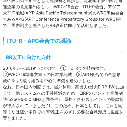
本代表団の主担当として総務省と連携し、電波産業会で国内関
連企業の意見集約をしつつWRC-19会合、ITU-R会合、アジア
太平洋地域(APT: Asia Pacific Telecommunity)のWRC準備会合
であるAPG(APT Conference Preparatory Group for WRC)等
で、国内制度と整合したRR改正に向けて活動しました。
ITU-R・APG会合での議論
RR改正に向けた方針
2016年から2019年にかけて、①ITU-Rでの技術検討、
②WRC-19準備文書への日本案記載、③APG会合での合意形
成の3つの取り組みを中心に準備を進めました。
なお、日本国内制度では、屋外利用、高出力(最大EIRP 1W)に加
えて、他システムへの干渉軽減のため、EIRPのアンテナ仰角制
限(5250-5350 MHzと同条件)、屋外アクセスポイントの登録制
が導入されていました(1)。このため、日本としては、これと同
等または緩い条件でのRR改正をめざし必要な合意形成に重点を
置きました。