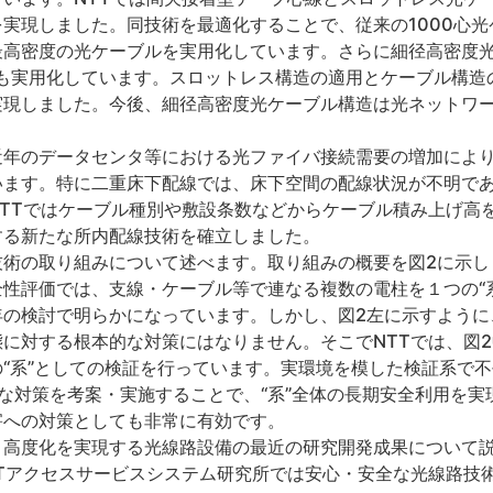
実現しました。同技術を最適化することで、従来の1000心光
最高密度の光ケーブルを実用化しています。さらに細径高密度
ルも実用化しています。スロットレス構造の適用とケーブル構造
実現しました。今後、細径高密度光ケーブル構造は光ネットワ
近年のデータセンタ等における光ファイバ接続需要の増加によ
います。特に二重床下配線では、床下空間の配線状況が不明で
TTではケーブル種別や敷設条数などからケーブル積み上げ高
する新たな所内配線技術を確立しました。
技術の取り組みについて述べます。取り組みの概要を図2に示し
性評価では、支線・ケーブル等で連なる複数の電柱を１つの“
年の検討で明らかになっています。しかし、図2左に示すように
に対する根本的な対策にはなりません。そこでNTTでは、図
“系”としての検証を行っています。実環境を模した検証系で
な対策を考案・実施することで、“系”全体の長期安全利用を実
害への対策としても非常に有効です。
・高度化を実現する光線路設備の最近の研究開発成果について
Tアクセスサービスシステム研究所では安心・安全な光線路技