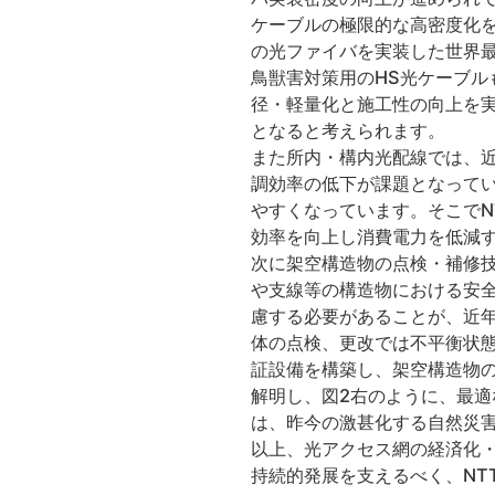
ケーブルの極限的な高密度化を
の光ファイバを実装した世界
鳥獣害対策用のHS光ケーブ
径・軽量化と施工性の向上を
となると考えられます。
また所内・構内光配線では、
調効率の低下が課題となって
やすくなっています。そこでN
効率を向上し消費電力を低減
次に架空構造物の点検・補修
や支線等の構造物における安全
慮する必要があることが、近
体の点検、更改では不平衡状態
証設備を構築し、架空構造物の
解明し、図2右のように、最適
は、昨今の激甚化する自然災
以上、光アクセス網の経済化
持続的発展を支えるべく、NT