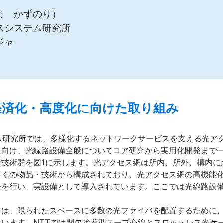
ま かずのり）
スシステム研究所
ジャ
経済化・高度化に向けた取り組み
ム研究所では、多様化するネットワークサービスを支える光ア
に向け、光線路設備全般についてコア研究から実用化開発まで
な技術群を図1に示します。光アクセス網は所内、所外、構内に
多くの物品・技術から構成されており、光アクセス網の高機能
発を行い、実設備として導入されています。ここでは光線路設
ては、限られたスペースに多数の光ファイバを配置するために
います。NTTでは間欠接着型テープ心線とスロットレス光ケ