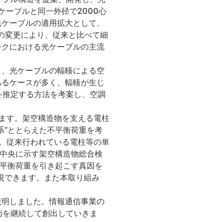
ケーブルと同一外径で2000心
光ケーブルの適用拡大として、
の変更により、従来と比べて細
ークにおける光ケーブルの主流
り、光ケーブルの輻輳による空
あるケースが多く、輻輳が生じ
を推定する方法を考案し、空調
ます。架空構造物を支える電柱
系”ととらえた不平衡荷重を考
、従来行われている電柱等の単
2中央に示す架空構造物総合検
不平衡荷重を引き起こす真因を
現できます。また本取り組み
説明しました。情報通信事業の
術を継続して創出していきま